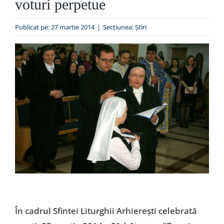
voturi perpetue
Special
Publicat pe: 27 martie 2014
|
Secțiunea:
Ştiri
În cadrul Sfintei Liturghii Arhiereşti celebrată