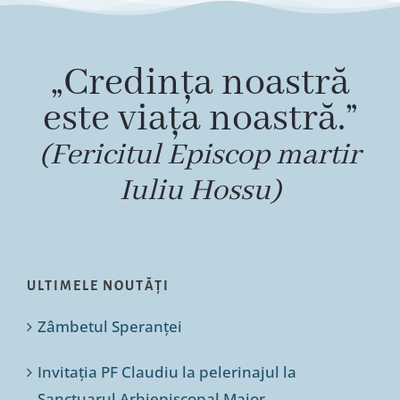
„Credința noastră
este viața noastră.”
(Fericitul Episcop martir
Iuliu Hossu)
ULTIMELE NOUTĂȚI
Zâmbetul Speranței
Invitația PF Claudiu la pelerinajul la
Sanctuarul Arhiepiscopal Major