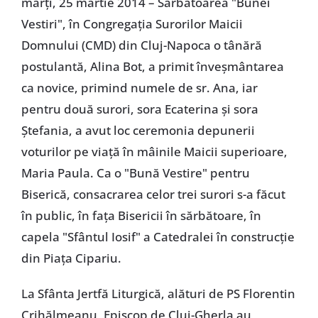
marţi, 25 martie 2014 – Sărbătoarea "Bunei
Vestiri", în Congregaţia Surorilor Maicii
Domnului (CMD) din Cluj-Napoca o tânără
postulantă, Alina Bot, a primit înveşmântarea
ca novice, primind numele de sr. Ana, iar
pentru două surori, sora Ecaterina şi sora
Ştefania, a avut loc ceremonia depunerii
voturilor pe viaţă în mâinile Maicii superioare,
Maria Paula. Ca o "Bună Vestire" pentru
Biserică, consacrarea celor trei surori s-a făcut
în public, în faţa Bisericii în sărbătoare, în
capela "Sfântul Iosif" a Catedralei în construcţie
din Piaţa Cipariu.
La Sfânta Jertfă Liturgică, alături de PS Florentin
Crihălmeanu, Episcop de Cluj-Gherla au