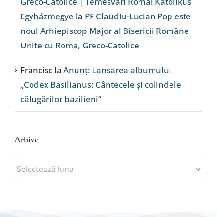
Greco-Catolice | Temesvári Római Katolikus
Egyházmegye
la
PF Claudiu-Lucian Pop este
noul Arhiepiscop Major al Bisericii Române
Unite cu Roma, Greco-Catolice
Francisc
la
Anunț: Lansarea albumului
„Codex Basilianus: Cântecele și colindele
călugărilor bazilieni”
Arhive
Arhive