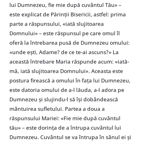
lui Dumnezeu, fie mie după cuvântul Tău» –
este explicat de Părinţii Bisericii, astfel: prima
parte a răspunsului, «iată slujitoarea
Domnului» – este răspunsul pe care omul îl
oferă la întrebarea pusă de Dumnezeu omului:
«unde eşti, Adame? de ce te-ai ascuns?» La
această întrebare Maria răspunde acum: «iată-
mă, iată slujitoarea Domnului». Aceasta este
postura firească a omului în faţa lui Dumnezeu,
este datoria omului de a-l lăuda, a-l adora pe
Dumnezeu şi slujindu-l să îşi dobândească
mântuirea sufletului. Partea a doua a
răspunsului Mariei: «Fie mie după cuvântul
tău» – este dorinţa de a întrupa cuvântul lui
Dumnezeu. Cuvântul se va întrupa în sânul ei şi