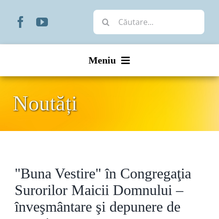
Skip
Cautare...
to
content
Meniu
Start
Noutăți
Noutăți
Prezentare
"Buna Vestire" în Congregaţia
Organizare
Surorilor Maicii Domnului –
Liturgic
înveşmântare şi depunere de