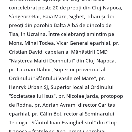
concelebrat peste 20 de preoţi din Cluj-Napoca,
Sângeorz-Băi, Baia Mare, Sighet, Tihău şi doi
preoţi din parohia Balta Albă de dincolo de
Tisa, în Ucraina. Între celebranţi amintim pe
Mons. Mihai Todea, Vicar General eparhial, pr.
Cristian David, capelan al Mănăstirii CMD
"Naşterea Maicii Domnului" din Cluj-Napoca,
pr. Laurian Daboc, Superior provincial al
Ordinului "Sfântului Vasile cel Mare", pr.
Henryk Urban SJ, Superior local al Ordinului
"Societatea lui Isus", pr. Nicolae Jarda, protopop
de Rodna, pr. Adrian Avram, director Caritas
eparhial, pr. Călin Bot, rector al Seminarului
Teologic "Sfântul Ioan Evanghelistul" din Cluj-
Napoca – fratele sr. Ana, preoţii parohiei