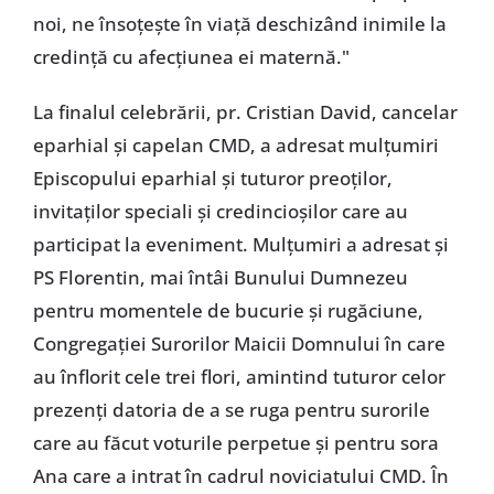
noi, ne însoţeşte în viaţă deschizând inimile la
credinţă cu afecţiunea ei maternă."
La finalul celebrării, pr. Cristian David, cancelar
eparhial şi capelan CMD, a adresat mulţumiri
Episcopului eparhial şi tuturor preoţilor,
invitaţilor speciali şi credincioşilor care au
participat la eveniment. Mulţumiri a adresat şi
PS Florentin, mai întâi Bunului Dumnezeu
pentru momentele de bucurie şi rugăciune,
Congregaţiei Surorilor Maicii Domnului în care
au înflorit cele trei flori, amintind tuturor celor
prezenţi datoria de a se ruga pentru surorile
care au făcut voturile perpetue şi pentru sora
Ana care a intrat în cadrul noviciatului CMD. În