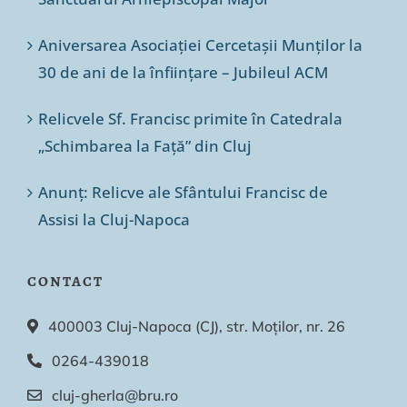
Aniversarea Asociației Cercetașii Munților la
30 de ani de la înființare – Jubileul ACM
Relicvele Sf. Francisc primite în Catedrala
„Schimbarea la Față” din Cluj
Anunț: Relicve ale Sfântului Francisc de
Assisi la Cluj-Napoca
CONTACT
400003 Cluj-Napoca (CJ), str. Moților, nr. 26
0264-439018
cluj-gherla@bru.ro