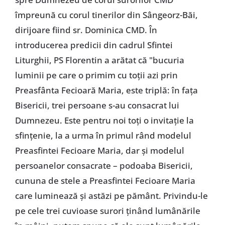
împreună cu corul tinerilor din Sângeorz-Băi,
dirijoare fiind sr. Dominica CMD. În
introducerea predicii din cadrul Sfintei
Liturghii, PS Florentin a arătat că "bucuria
luminii pe care o primim cu toţii azi prin
Preasfânta Fecioară Maria, este triplă: în faţa
Bisericii, trei persoane s-au consacrat lui
Dumnezeu. Este pentru noi toţi o invitaţie la
sfinţenie, la a urma în primul rând modelul
Preasfintei Fecioare Maria, dar şi modelul
persoanelor consacrate – podoaba Bisericii,
cununa de stele a Preasfintei Fecioare Maria
care luminează şi astăzi pe pământ. Privindu-le
pe cele trei cuvioase surori ţinând lumânările