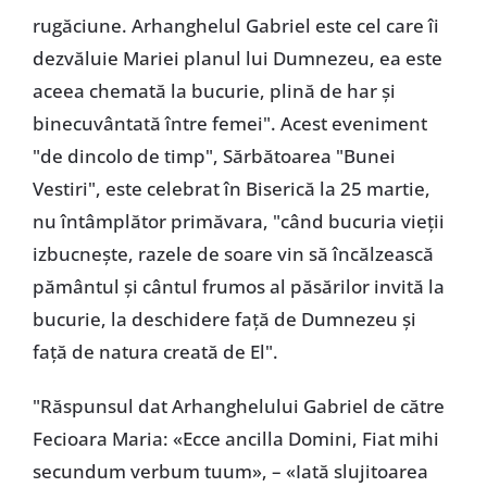
rugăciune. Arhanghelul Gabriel este cel care îi
dezvăluie Mariei planul lui Dumnezeu, ea este
aceea chemată la bucurie, plină de har şi
binecuvântată între femei". Acest eveniment
"de dincolo de timp", Sărbătoarea "Bunei
Vestiri", este celebrat în Biserică la 25 martie,
nu întâmplător primăvara, "când bucuria vieţii
izbucneşte, razele de soare vin să încălzească
pământul şi cântul frumos al păsărilor invită la
bucurie, la deschidere faţă de Dumnezeu şi
faţă de natura creată de El".
"Răspunsul dat Arhanghelului Gabriel de către
Fecioara Maria: «Ecce ancilla Domini, Fiat mihi
secundum verbum tuum», – «Iată slujitoarea