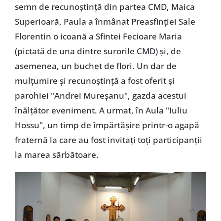
semn de recunoştinţă din partea CMD, Maica
Superioară, Paula a înmânat Preasfinţiei Sale
Florentin o icoană a Sfintei Fecioare Maria
(pictată de una dintre surorile CMD) şi, de
asemenea, un buchet de flori. Un dar de
mulţumire şi recunoştinţă a fost oferit şi
parohiei "Andrei Mureşanu", gazda acestui
înălţător eveniment. A urmat, în Aula "Iuliu
Hossu", un timp de împărtăşire printr-o agapă
fraternă la care au fost invitaţi toţi participanţii
la marea sărbătoare.