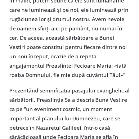
în mâini, putem spune că ele sunt lumânările
care ne luminează şi pe noi, ele luminează prin
rugăciunea lor şi drumul nostru. Avem nevoie
de oameni sfinţi aici pe pământ, nu numai în
cer. De aceea, această sărbătoare a Bunei
Vestiri poate constitui pentru fiecare dintre noi
un nou început, ocazie de a repeta
angajamentul Preasfintei Fecioare Maria: «iată
roaba Domnului, fie mie după cuvântul Tău!»"
Prezentând semnificaţia pasajului evanghelic al
sărbătorii, Preasfinţia Sa a descris Buna Vestire
ca pe "un eveniment cosmic, un moment
important al planului lui Dumnezeu, care se
petrece în Nazaretul Galileei, într-o casă
sărăcăcioasă unde Fecioara Maria se afla în