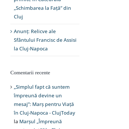
„Schimbarea la Față” din
Cluj
Anunț: Relicve ale
Sfântului Francisc de Assisi
la Cluj-Napoca
Comentarii recente
„Simplul fapt că suntem
împreună devine un
mesaj”: Marș pentru Viață
în Cluj-Napoca - ClujToday
la
Marșul „Împreună