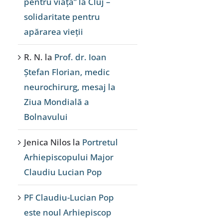
pentru viață” la Cluj –
solidaritate pentru
apărarea vieții
R. N.
la
Prof. dr. Ioan
Ștefan Florian, medic
neurochirurg, mesaj la
Ziua Mondială a
Bolnavului
Jenica Nilos
la
Portretul
Arhiepiscopului Major
Claudiu Lucian Pop
PF Claudiu-Lucian Pop
este noul Arhiepiscop