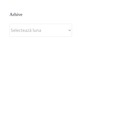
Arhive
Arhive