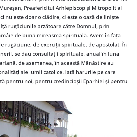
Mureşan, Preafericitul Arhiepiscop şi Mitropolit al
i nu este doar o clădire, ci este o oază de linişte
nalţă rugăciunile arzătoare către Domnul, prin
tămâie de bună mireasmă spirituală. Avem în faţa
de rugăciune, de exerciţii spirituale, de apostolat. În
nerii, se dau consultaţii spirituale, anual în luna
 Mariană, de asemenea, în această Mănăstire au
nalităţi ale lumii catolice. Iată harurile pe care
ă pentru noi, pentru credincioşii Eparhiei şi pentru