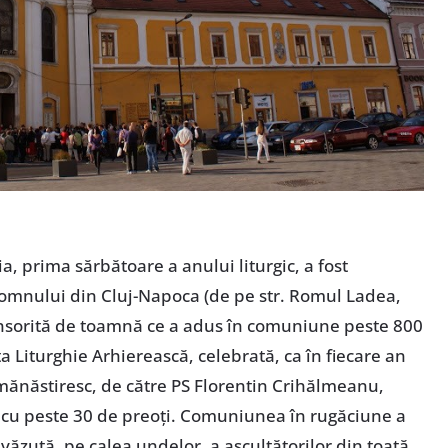
a, prima sărbătoare a anului liturgic, a fost
Domnului din Cluj-Napoca (de pe str. Romul Ladea,
i însorită de toamnă ce a adus în comuniune peste 800
ta Liturghie Arhierească, celebrată, ca în fiecare an
i mănăstiresc, de către PS Florentin Crihălmeanu,
 cu peste 30 de preoţi. Comuniunea în rugăciune a
evăzută, pe calea undelor, a ascultătorilor din toată