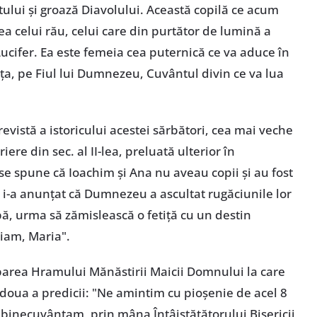
ului şi groază Diavolului. Această copilă ce acum
ea celui rău, celui care din purtător de lumină a
Lucifer. Ea este femeia cea puternică ce va aduce în
ţa, pe Fiul lui Dumnezeu, Cuvântul divin ce va lua
 revistă a istoricului acestei sărbători, cea mai veche
re din sec. al II-lea, preluată ulterior în
 se spune că Ioachim şi Ana nu aveau copii şi au fost
i, i-a anunţat că Dumnezeu a ascultat rugăciunile lor
pă, urma să zămislească o fetiţă cu un destin
riam, Maria".
rbarea Hramului Mănăstirii Maicii Domnului la care
a doua a predicii: "Ne amintim cu pioşenie de acel 8
 binecuvântam, prin mâna Întâistătătorului Bisericii