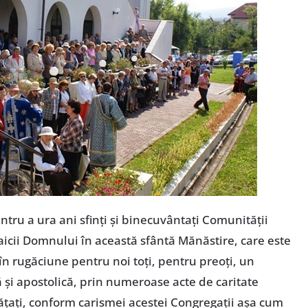
ntru a ura ani sfinţi şi binecuvântaţi Comunităţii
aicii Domnului în această sfântă Mănăstire, care este
în rugăciune pentru noi toţi, pentru preoţi, un
 şi apostolică, prin numeroase acte de caritate
văţaţi, conform carismei acestei Congregaţii aşa cum