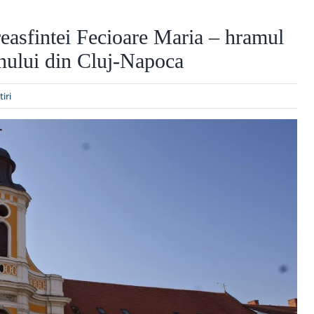
reasfintei Fecioare Maria – hramul
nului din Cluj-Napoca
tiri