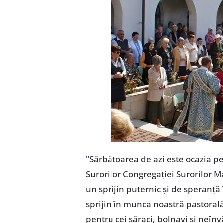
"Sărbătoarea de azi este ocazia pe
Surorilor Congregaţiei Surorilor M
un sprijin puternic şi de speranţă 
sprijin în munca noastră pastorală
pentru cei săraci, bolnavi şi neîn