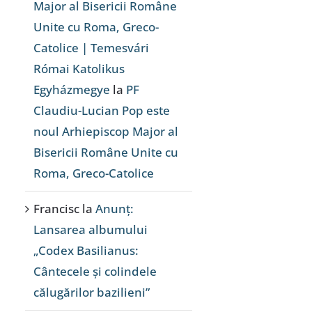
Major al Bisericii Române
Unite cu Roma, Greco-
Catolice | Temesvári
Római Katolikus
Egyházmegye
la
PF
Claudiu-Lucian Pop este
noul Arhiepiscop Major al
Bisericii Române Unite cu
Roma, Greco-Catolice
Francisc
la
Anunț:
Lansarea albumului
„Codex Basilianus:
Cântecele și colindele
călugărilor bazilieni”