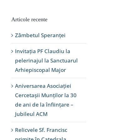
Articole recente
Zâmbetul Speranței
Invitația PF Claudiu la
pelerinajul la Sanctuarul
Arhiepiscopal Major
Aniversarea Asociației
Cercetașii Munților la 30
de ani de la înființare –
Jubileul ACM
Relicvele Sf. Francisc
primite în Catedrala