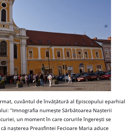
 urmat, cuvântul de învăţătură al Episcopului eparhial
lui: "Imnografia numeşte Sărbătoarea Naşterii
riei, un moment în care corurile îngereşti se
u că naşterea Preasfintei Fecioare Maria aduce