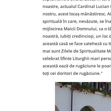
noastre, actualul Cardinal Lucian 
nostru, acest locaş mănăstiresc. Aic
spirituală în care, nevăzute, se î
mijlocirea Maicii Domnului, ca o 
noastră, iubiţi credincioşi, un loc 
această casă se face cateheză cu ti
mai sunt Zilele de Spiritualitate
celebrat Sfinte Liturghii mari perso
această oază de rugăciune le poart
toţi cei doritori de rugăciune."