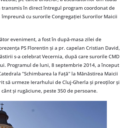
a transmis în direct întregul program coordonat de
 împreună cu surorile Congregaţiei Surorilor Maicii
ţător eveniment, a fost în după-masa zilei de
rezenţa PS Florentin şi a pr. capelan Cristian David,
stirii s-a celebrat Vecernia, după care surorile CMD
lui. Programul de luni, 8 septembrie 2014, a început
Catedrala "Schimbarea la Faţă" la Mănăstirea Maicii
it să urmeze Ierarhului de Cluj-Gherla şi preoţilor şi
 cânt şi rugăciune, peste 350 de persoane.