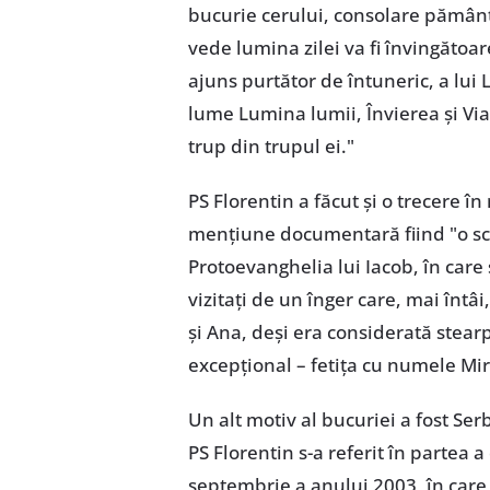
bucurie cerului, consolare pământ
vede lumina zilei va fi învingătoar
ajuns purtător de întuneric, a lui 
lume Lumina lumii, Învierea şi Via
trup din trupul ei."
PS Florentin a făcut şi o trecere în
menţiune documentară fiind "o scrie
Protoevanghelia lui Iacob, în care
vizitaţi de un înger care, mai întâ
şi Ana, deşi era considerată stear
excepţional – fetiţa cu numele Mi
Un alt motiv al bucuriei a fost Se
PS Florentin s-a referit în partea 
septembrie a anului 2003, în care