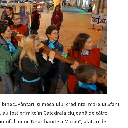
binecuvântării şi mesajului credinţei marelui Sfânt
ea, au fost primite în Catedrala clujeană de către
riumful Inimii Neprihănite a Mariei", alături de