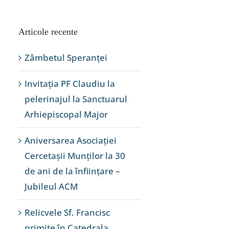
Articole recente
Zâmbetul Speranței
Invitația PF Claudiu la
pelerinajul la Sanctuarul
Arhiepiscopal Major
Aniversarea Asociației
Cercetașii Munților la 30
de ani de la înființare –
Jubileul ACM
Relicvele Sf. Francisc
primite în Catedrala