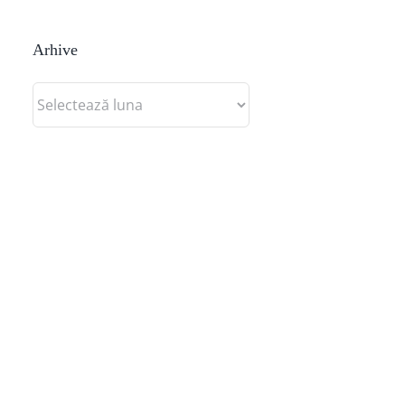
Arhive
Arhive