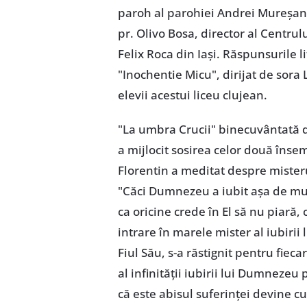
paroh al parohiei Andrei Mureşanu,
pr. Olivo Bosa, director al Centrulu
Felix Roca din Iaşi. Răspunsurile l
"Inochentie Micu", dirijat de sora 
elevii acestui liceu clujean.
"La umbra Crucii" binecuvântată de
a mijlocit sosirea celor două însem
Florentin a meditat despre misteru
"Căci Dumnezeu a iubit aşa de mul
ca oricine crede în El să nu piară, 
intrare în marele mister al iubir
Fiul Său, s-a răstignit pentru fiec
al infinităţii iubirii lui Dumnezeu 
că este abisul suferinţei devine cu