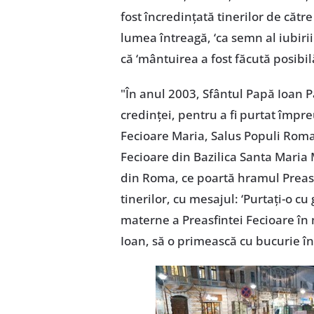
fost încredinţată tinerilor de către
lumea întreagă, ‘ca semn al iubiri
că ‘mântuirea a fost făcută posibil
"În anul 2003, Sfântul Papă Ioan Pau
credinţei, pentru a fi purtat împr
Fecioare Maria, Salus Populi Roman
Fecioare din Bazilica Santa Maria
din Roma, ce poartă hramul Preasfi
tinerilor, cu mesajul: ‘Purtaţi-o c
materne a Preasfintei Fecioare în 
Ioan, să o primească cu bucurie în v