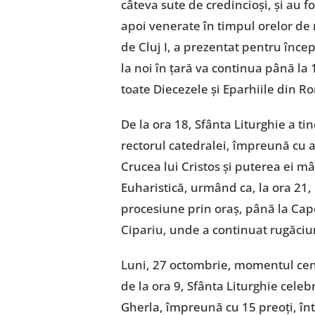
câteva sute de credincioşi, şi au fo
apoi venerate în timpul orelor de
de Cluj I, a prezentat pentru încep
la noi în ţară va continua până la 
toate Diecezele şi Eparhiile din R
De la ora 18, Sfânta Liturghie a ti
rectorul catedralei, împreună cu a
Crucea lui Cristos şi puterea ei m
Euharistică, urmând ca, la ora 21,
procesiune prin oraş, până la Capel
Cipariu, unde a continuat rugăciu
Luni, 27 octombrie, momentul centr
de la ora 9, Sfânta Liturghie cele
Gherla, împreună cu 15 preoţi, înt