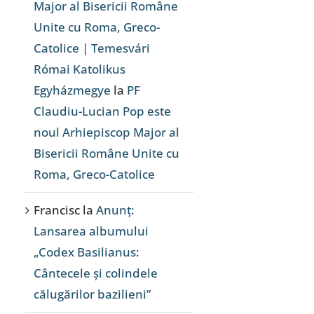
Major al Bisericii Române
Unite cu Roma, Greco-
Catolice | Temesvári
Római Katolikus
Egyházmegye
la
PF
Claudiu-Lucian Pop este
noul Arhiepiscop Major al
Bisericii Române Unite cu
Roma, Greco-Catolice
Francisc
la
Anunț:
Lansarea albumului
„Codex Basilianus:
Cântecele și colindele
călugărilor bazilieni”