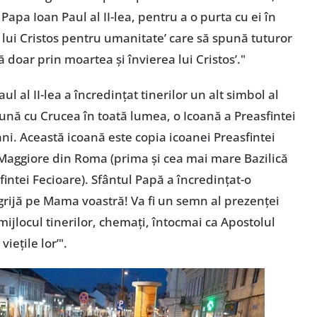
 Papa Ioan Paul al II-lea, pentru a o purta cu ei în
i lui Cristos pentru umanitate’ care să spună tuturor
ă doar prin moartea şi învierea lui Cristos’."
l al II-lea a încredinţat tinerilor un alt simbol al
eună cu Crucea în toată lumea, o Icoană a Preasfintei
i. Această icoană este copia icoanei Preasfintei
 Maggiore din Roma (prima şi cea mai mare Bazilică
ntei Fecioare). Sfântul Papă a încredinţat-o
u grijă pe Mama voastră! Va fi un semn al prezenţei
mijlocul tinerilor, chemaţi, întocmai ca Apostolul
ieţile lor’".