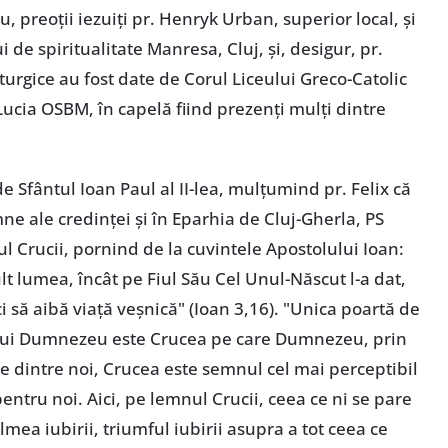
 preoţii iezuiţi pr. Henryk Urban, superior local, şi
i de spiritualitate Manresa, Cluj, şi, desigur, pr.
iturgice au fost date de Corul Liceului Greco-Catolic
Lucia OSBM, în capelă fiind prezenţi mulţi dintre
 Sfântul Ioan Paul al II-lea, mulţumind pr. Felix că
ne ale credinţei şi în Eparhia de Cluj-Gherla, PS
l Crucii, pornind de la cuvintele Apostolului Ioan:
t lumea, încât pe Fiul Său Cel Unul-Născut l-a dat,
ci să aibă viaţă veşnică" (Ioan 3,16). "Unica poartă de
ii lui Dumnezeu este Crucea pe care Dumnezeu, prin
are dintre noi, Crucea este semnul cel mai perceptibil
pentru noi. Aici, pe lemnul Crucii, ceea ce ni se pare
lmea iubirii, triumful iubirii asupra a tot ceea ce