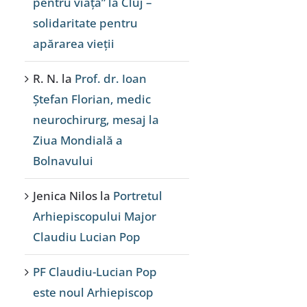
pentru viață” la Cluj –
solidaritate pentru
apărarea vieții
R. N.
la
Prof. dr. Ioan
Ștefan Florian, medic
neurochirurg, mesaj la
Ziua Mondială a
Bolnavului
Jenica Nilos
la
Portretul
Arhiepiscopului Major
Claudiu Lucian Pop
PF Claudiu-Lucian Pop
este noul Arhiepiscop