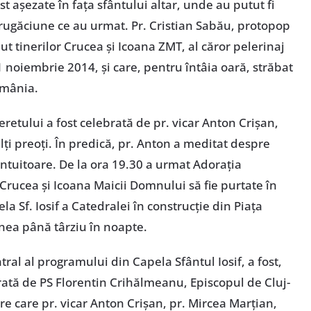
st aşezate în faţa sfântului altar, unde au putut fi
 rugăciune ce au urmat. Pr. Cristian Sabău, protopop
ut tinerilor Crucea şi Icoana ZMT, al căror pelerinaj
1 noiembrie 2014, şi care, pentru întâia oară, străbat
omânia.
neretului a fost celebrată de pr. vicar Anton Crişan,
lţi preoţi. În predică, pr. Anton a meditat despre
ântuitoare. De la ora 19.30 a urmat Adoraţia
 Crucea şi Icoana Maicii Domnului să fie purtate în
a Sf. Iosif a Catedralei în construcţie din Piaţa
nea până târziu în noapte.
al al programului din Capela Sfântul Iosif, a fost,
brată de PS Florentin Crihălmeanu, Episcopul de Cluj-
re care pr. vicar Anton Crişan, pr. Mircea Marţian,