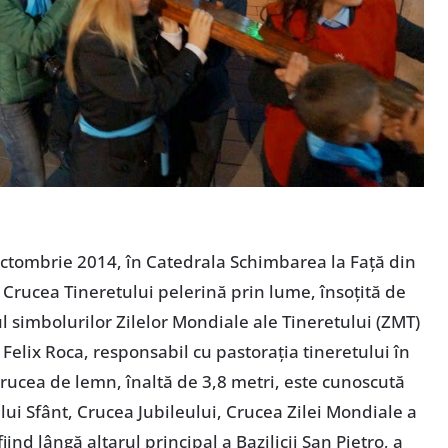
ctombrie 2014, în Catedrala Schimbarea la Faţă din
 Crucea Tineretului pelerină prin lume, însoţită de
l simbolurilor Zilelor Mondiale ale Tineretului (ZMT)
r. Felix Roca, responsabil cu pastoraţia tineretului în
"Crucea de lemn, înaltă de 3,8 metri, este cunoscută
ui Sfânt, Crucea Jubileului, Crucea Zilei Mondiale a
fiind lângă altarul principal a Bazilicii San Pietro, a