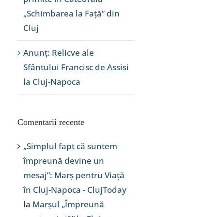
„Schimbarea la Față” din
Cluj
Anunț: Relicve ale
Sfântului Francisc de Assisi
la Cluj-Napoca
Comentarii recente
„Simplul fapt că suntem
împreună devine un
mesaj”: Marș pentru Viață
în Cluj-Napoca - ClujToday
la
Marșul „Împreună