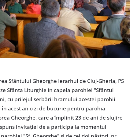
area Sfântului Gheorghe Ierarhul de Cluj-Gherla, PS
e Sfânta Liturghie în capela parohiei "Sfântul
, cu prilejul serbării hramului acestei parohii
şi în acest an o zi de bucurie pentru parohia
rea Gheorghe, care a împlinit 23 de ani de slujire
spuns invitaţiei de a participa la momentul
 parohiei "Sf. Gheorghe" şi de cei doi păstori, pr.