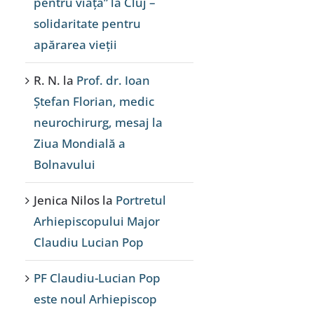
pentru viață” la Cluj –
solidaritate pentru
apărarea vieții
R. N.
la
Prof. dr. Ioan
Ștefan Florian, medic
neurochirurg, mesaj la
Ziua Mondială a
Bolnavului
Jenica Nilos
la
Portretul
Arhiepiscopului Major
Claudiu Lucian Pop
PF Claudiu-Lucian Pop
este noul Arhiepiscop