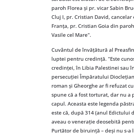
paroh Florea şi pr. vicar Sabin Bru
Cluj I, pr. Cristian David, cancelar
Franţa, pr. Cristian Goia din paroh
Vasile cel Mare".
Cuvântul de învăţătură al Preasfinţ
luptei pentru credinţă. "Este cuno
credinţei, în Libia Palestinei sau 
persecuţiei Împăratului Diocleţian
roman şi Gheorghe ar fi refuzat cu
spune că a fost torturat, dar nu a p
capul. Aceasta este legenda păstrat
este că, după 314 (anul Edictului d
aveau o veneraţie deosebită pentr
Purtător de biruinţă – deşi nu s-a 