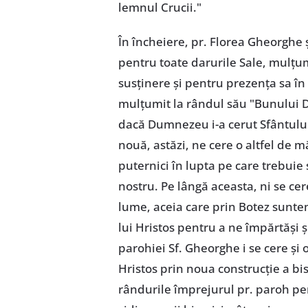
lemnul Crucii."
În încheiere, pr. Florea Gheorghe
pentru toate darurile Sale, mulţum
susţinere şi pentru prezenţa sa în
mulţumit la rândul său "Bunului 
dacă Dumnezeu i-a cerut Sfântului
nouă, astăzi, ne cere o altfel de mă
puternici în lupta pe care trebuie
nostru. Pe lângă aceasta, ni se ce
lume, aceia care prin Botez sunte
lui Hristos pentru a ne împărtăşi şi
parohiei Sf. Gheorghe i se cere şi 
Hristos prin noua construcţie a bis
rândurile împrejurul pr. paroh pe