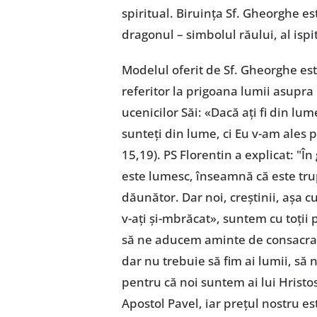
spiritual. Biruinţa Sf. Gheorghe est
dragonul – simbolul răului, al ispi
Modelul oferit de Sf. Gheorghe este
referitor la prigoana lumii asupra 
ucenicilor Săi: «Dacă aţi fi din lu
sunteţi din lume, ci Eu v-am ales 
15,19). PS Florentin a explicat: "
este lumesc, înseamnă că este tr
dăunător. Dar noi, creştinii, aşa cu
v-aţi şi-mbrăcat», suntem cu toţii 
să ne aducem aminte de consacrare
dar nu trebuie să fim ai lumii, s
pentru că noi suntem ai lui Hristo
Apostol Pavel, iar preţul nostru e