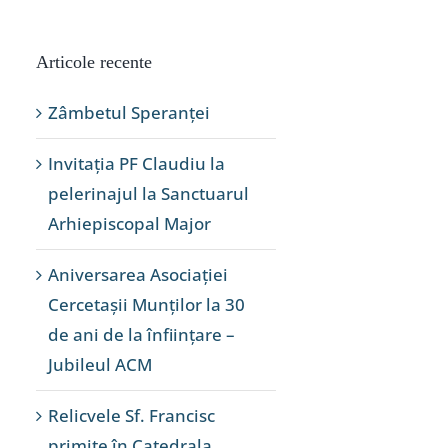
Articole recente
Zâmbetul Speranței
Invitația PF Claudiu la
pelerinajul la Sanctuarul
Arhiepiscopal Major
Aniversarea Asociației
Cercetașii Munților la 30
de ani de la înființare –
Jubileul ACM
Relicvele Sf. Francisc
primite în Catedrala