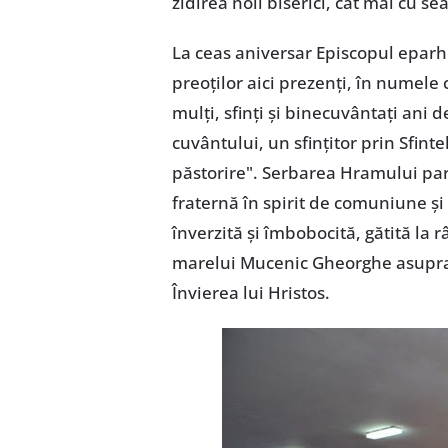
zidirea noii biserici, cât mai cu se
La ceas aniversar Episcopul eparhi
preoţilor aici prezenţi, în numele
mulţi, sfinţi şi binecuvântaţi ani 
cuvântului, un sfinţitor prin Sfint
păstorire". Serbarea Hramului par
fraternă în spirit de comuniune ş
înverzită şi îmbobocită, gătită la r
marelui Mucenic Gheorghe asupra b
Învierea lui Hristos.