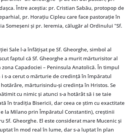
daşca. Între aceştia: pr. Cristian Sabău, protopop de
 eparhial, pr. Horaţiu Cipleu care face pastoraţie în
ia Someşeni şi pr. Ieremia, călugăr al Ordinului "Sf.
iei Sale l-a înfăţişat pe Sf. Gheorghe, simbol al
scut faptul că Sf. Gheorghe a murit mărturisitor al
în zona Capadociei – Peninsula Anatolică. În timpul
 i s-a cerut o mărturie de credinţă în împăratul
 hotărâre, mărturisindu-şi credinţa în Hristos. Se
ătimit cu nimic şi atunci s-a hotărât să i se taie
ă în tradiţia Bisericii, dar ceea ce ştim cu exactitate
e la Milano prin Împăratul Constantin), creştinii
u Sf. Gheorghe. El este considerat mare Mucenic şi
luptat în mod real în lume, dar s-a luptat în plan