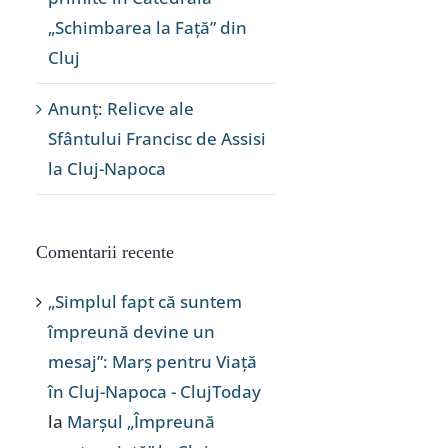
„Schimbarea la Față” din
Cluj
Anunț: Relicve ale
Sfântului Francisc de Assisi
la Cluj-Napoca
Comentarii recente
„Simplul fapt că suntem
împreună devine un
mesaj”: Marș pentru Viață
în Cluj-Napoca - ClujToday
la
Marșul „Împreună