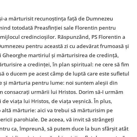
 şi-a mărturisit recunoştinţa faţă de Dumnezeu
ind totodată Preasfinţiei sale Florentin pentru
 mijlocul credincioşilor. Răspunzând, PS Florentin a
Dumnezeu pentru această zi cu adevărat frumoasă şi
 Gheorghe martiriul şi mărturisirea de credinţă,
rturisire a credinţei, în plan spiritual: ne cere să fim
 să o ducem pe acest câmp de luptă care este sufletul
re şi mărturia pentru lume: noi suntem aleşii din
m consacraţi urmării lui Hristos. Dorim să-I urmăm
 de viaţa lui Hristos, de viaţa veşnică. În plus,
o altă mărturie: aici va trebui să mărturisim pe
ericii parohiale. De aceea, vă invit să strângeţi
ntru ca, împreună, să putem duce la bun sfârşit atât