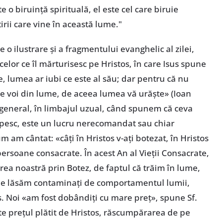
e o biruinţă spirituală, el este cel care biruie
tirii care vine în această lume."
 o ilustrare şi a fragmentului evanghelic al zilei,
celor ce îl mărturisesc pe Hristos, în care Isus spune
me, lumea ar iubi ce este al său; dar pentru că nu
pe voi din lume, de aceea lumea vă urăşte» (Ioan
În general, în limbajul uzual, când spunem că ceva
upesc, este un lucru nerecomandat sau chiar
m am cântat: «câţi în Hristos v-aţi botezat, în Hristos
persoane consacrate. În acest An al Vieţii Consacrate,
a noastră prin Botez, de faptul că trăim în lume,
ă ne lăsăm contaminaţi de comportamentul lumii,
s. Noi «am fost dobândiţi cu mare preţ», spune Sf.
ste preţul plătit de Hristos, răscumpărarea de pe