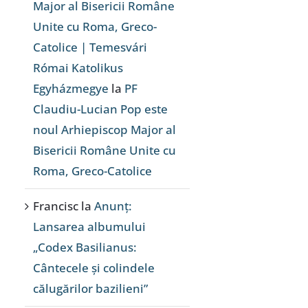
Major al Bisericii Române
Unite cu Roma, Greco-
Catolice | Temesvári
Római Katolikus
Egyházmegye
la
PF
Claudiu-Lucian Pop este
noul Arhiepiscop Major al
Bisericii Române Unite cu
Roma, Greco-Catolice
Francisc
la
Anunț:
Lansarea albumului
„Codex Basilianus:
Cântecele și colindele
călugărilor bazilieni”