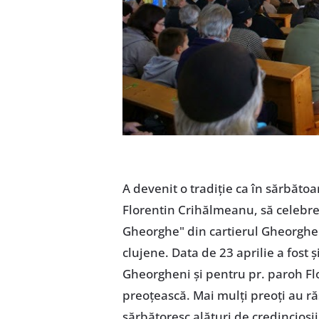
A devenit o tradiţie ca în sărbăto
Florentin Crihălmeanu, să celebrez
Gheorghe" din cartierul Gheorgheni
clujene. Data de 23 aprilie a fost 
Gheorgheni şi pentru pr. paroh Flo
preoţească. Mai mulţi preoţi au ră
sărbătoresc alături de credincioşii