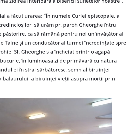
amă zidirea interioară a bisericii sufletelor noastre".
al a făcut urarea: "În numele Curiei episcopale, a
 credincioşilor, să urăm pr. paroh Gheorghe întru
de păstorire, ca să rămână pentru noi un învăţător al
ele Taine şi un conducător al turmei încredinţate spre
ohiei Sf. Gheorghe s-a încheiat printr-o agapă
i bucurie, în luminoasa zi de primăvară cu natura
ândul ei în strai sărbătoresc, semn al biruinţei
alaurului, a biruinţei vieţii asupra morţii prin