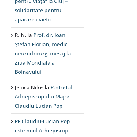
pentru viață” la Cluj –
solidaritate pentru
apărarea vieții
R. N.
la
Prof. dr. Ioan
Ștefan Florian, medic
neurochirurg, mesaj la
Ziua Mondială a
Bolnavului
Jenica Nilos
la
Portretul
Arhiepiscopului Major
Claudiu Lucian Pop
PF Claudiu-Lucian Pop
este noul Arhiepiscop