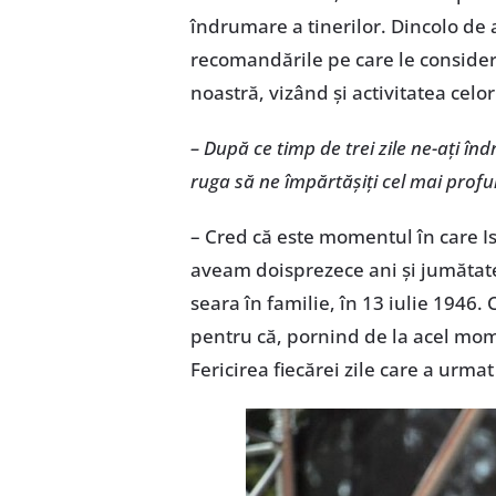
îndrumare a tinerilor. Dincolo de a
recomandările pe care le consideră
noastră, vizând și activitatea celo
– După ce timp de trei zile ne-ați în
ruga să ne împărtășiți cel mai prof
– Cred că este momentul în care Is
aveam doisprezece ani și jumătate,
seara în familie, în 13 iulie 1946.
pentru că, pornind de la acel mom
Fericirea fiecărei zile care a urma