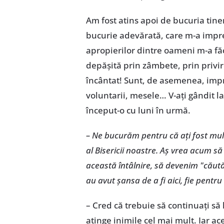
Am fost atins apoi de bucuria tine
bucurie adevărată, care m-a impre
apropierilor dintre oameni m-a făc
depășită prin zâmbete, prin privi
încântat! Sunt, de asemenea, imp
voluntarii, mesele… V-ați gândit l
început-o cu luni în urmă.
– Ne bucurăm pentru că ați fost mul
al Bisericii noastre. Aș vrea acum s
această întâlnire, să devenim "căutăto
au avut șansa de a fi aici, fie pentru
– Cred că trebuie să continuați să
atinge inimile cel mai mult. Iar a