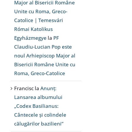
Major al Bisericii Române
Unite cu Roma, Greco-
Catolice | Temesvári
Római Katolikus
Egyházmegye
la
PF
Claudiu-Lucian Pop este
noul Arhiepiscop Major al
Bisericii Române Unite cu
Roma, Greco-Catolice
Francisc
la
Anunț:
Lansarea albumului
„Codex Basilianus:
Cântecele și colindele
călugărilor bazilieni”