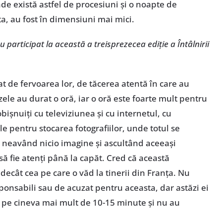
nde există astfel de procesiuni și o noapte de
ta, au fost în dimensiuni mai mici.
u participat la această a treisprezecea ediție a Întâlnirii
at de fervoarea lor, de tăcerea atentă în care au
ele au durat o oră, iar o oră este foarte mult pentru
obișnuiți cu televiziunea și cu internetul, cu
ile pentru stocarea fotografiilor, unde totul se
, neavând nicio imagine și ascultând aceeași
să fie atenți până la capăt. Cred că această
decât cea pe care o văd la tinerii din Franța. Nu
sponsabili sau de acuzat pentru aceasta, dar astăzi ei
nt pe cineva mai mult de 10-15 minute și nu au