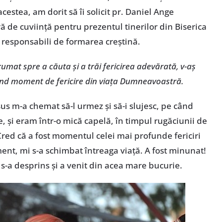
cestea, am dorit să îi solicit pr. Daniel Ange
 de cuviință pentru prezentul tinerilor din Biserica
r responsabili de formarea creștină.
drumat spre a căuta și a trăi fericirea adevărată, v-aș
und moment de fericire din viața Dumneavoastră.
us m-a chemat să-l urmez și să-i slujesc, pe când
 și eram într-o mică capelă, în timpul rugăciunii de
 Cred că a fost momentul celei mai profunde fericiri
ent, mi s-a schimbat întreaga viață. A fost minunat!
t s-a desprins și a venit din acea mare bucurie.