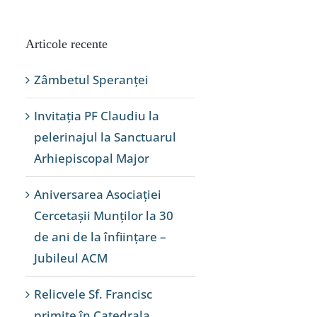
Articole recente
Zâmbetul Speranței
Invitația PF Claudiu la
pelerinajul la Sanctuarul
Arhiepiscopal Major
Aniversarea Asociației
Cercetașii Munților la 30
de ani de la înființare –
Jubileul ACM
Relicvele Sf. Francisc
primite în Catedrala