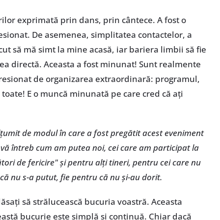
rilor exprimată prin dans, prin cântece. A fost o
sionat. De asemenea, simplitatea contactelor, a
ut să mă simt la mine acasă, iar bariera limbii să fie
rea directă. Aceasta a fost minunat! Sunt realmente
resionat de organizarea extraordinară: programul,
a toate! E o muncă minunată pe care cred că ați
țumit de modul în care a fost pregătit acest eveniment
ă vă întreb cum am putea noi, cei care am participat la
ri de fericire" și pentru alți tineri, pentru cei care nu
 că nu s-a putut, fie pentru că nu și-au dorit.
 lăsați să strălucească bucuria voastră. Aceasta
ceastă bucurie este simplă și continuă. Chiar dacă