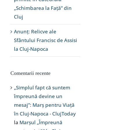
„Schimbarea la Față” din
Cluj
Anunț: Relicve ale
Sfântului Francisc de Assisi
la Cluj-Napoca
Comentarii recente
„Simplul fapt că suntem
împreună devine un
mesaj”: Marș pentru Viață
în Cluj-Napoca - ClujToday
la
Marșul „Împreună