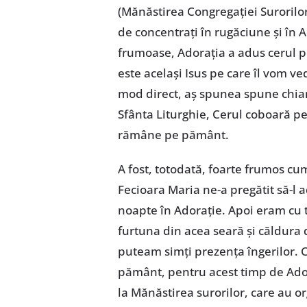
(Mănăstirea Congregației Surorilor
de concentrați în rugăciune și în A
frumoase, Adorația a adus cerul p
este același Isus pe care îl vom ve
mod direct, aș spunea spune chiar fi
Sfânta Liturghie, Cerul coboară pe
rămâne pe pământ.
A fost, totodată, foarte frumos cu
Fecioara Maria ne-a pregătit să-l 
noapte în Adorație. Apoi eram cu t
furtuna din acea seară și căldura 
puteam simți prezența îngerilor. Cu
pământ, pentru acest timp de Ador
la Mănăstirea surorilor, care au o