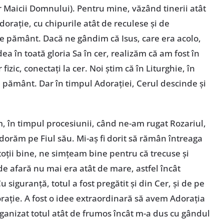
 Maicii Domnului). Pentru mine, văzând tinerii atât
dorație, cu chipurile atât de reculese și de
e pământ. Dacă ne gândim că Isus, care era acolo,
dea în toată gloria Sa în cer, realizăm că am fost în
zic, conectați la cer. Noi știm că în Liturghie, în
 pământ. Dar în timpul Adorației, Cerul descinde și
m, în timpul procesiunii, când ne-am rugat Rozariul,
adorăm pe Fiul său. Mi-aș fi dorit să rămân întreaga
oții bine, ne simțeam bine pentru că trecuse și
de afară nu mai era atât de mare, astfel încât
 siguranță, totul a fost pregătit și din Cer, și de pe
ație. A fost o idee extraordinară să avem Adorația
rganizat totul atât de frumos încât m-a dus cu gândul