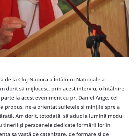
a de la Cluj-Napoca a Întâlnirii Naționale a
 dorit să mijlocesc, prin acest interviu, o întâlnire
 parte la acest eveniment cu pr. Daniel Ange, cel
-a propus, ne-a orientat sufletele și mințile spre a
vărată. Am dorit, totodată, să aduc la lumină modul
u tinerii și persoanele dedicate formării lor în
iența sa vastă de catehizare, de formare și de