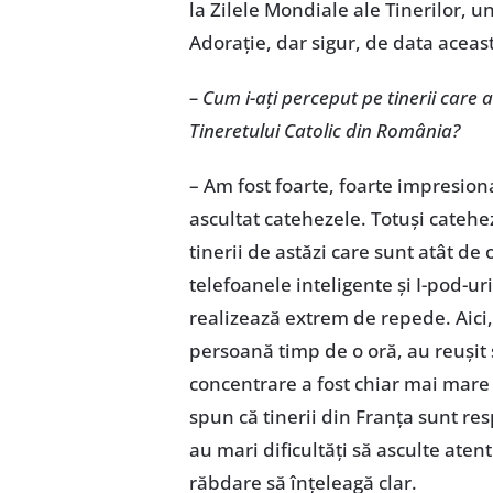
la Zilele Mondiale ale Tinerilor, u
Adorație, dar sigur, de data aceas
– Cum i-ați perceput pe tinerii care a
Tineretului Catolic din România?
– Am fost foarte, foarte impresion
ascultat catehezele. Totuși catehez
tinerii de astăzi care sunt atât de 
telefoanele inteligente și I-pod-ur
realizează extrem de repede. Aici
persoană timp de o oră, au reușit 
concentrare a fost chiar mai mare 
spun că tinerii din Franța sunt re
au mari dificultăți să asculte ate
răbdare să înțeleagă clar.