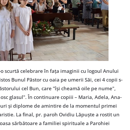
r-o scurtă celebrare în fața imaginii cu logoul Anului
istos Bunul Păstor cu oaia pe umerii Săi, cei 4 copii s-
 Păstorului cel Bun, care "își cheamă oile pe nume",
nosc glasul". În continuare copiii – Maria, Adela, Ana-
douri și diplome de amintire de la momentul primei
ristie. La final, pr. paroh Ovidiu Lăpuște a rostit un
sa sărbătoare a familiei spirituale a Parohiei