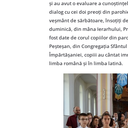
și au avut o evaluare a cunoștințelo
dialog cu cei doi preoți din parohi
veșmânt de sărbătoare, însoțiți de
duminică, din mâna Ierarhului, Pr
fost date de corul copiilor din pa
Peșteșan, din Congregația Sfântul 
Împărtășaniei, copiii au cântat imn
limba română și în limba latină.