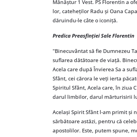
Mănăștur 1 Vest. PS Florentin a of
lor, cateheților Radu și Oana Capa
dăruindu-le câte o iconiță.
Predica Preasfinției Sale Florentin
"Binecuvântat să fie Dumnezeu Tat
suflarea dătătoare de viață. Bine
Acela care după Învierea Sa a sufla
Sfânt, cei cărora le veți ierta păca
Spiritul Sfânt, Acela care, în ziua
darul limbilor, darul mărturisirii 
Același Spirit Sfânt l-am primit și 
sărbătoare astăzi, pentru că cele
apostolilor. Este, putem spune, mo