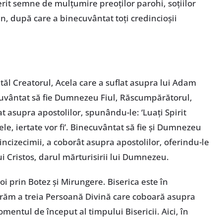
erit semne de mulțumire preoților parohi, soțiilor
n, după care a binecuvântat toți credincioșii
ăl Creatorul, Acela care a suflat asupra lui Adam
cuvântat să fie Dumnezeu Fiul, Răscumpărătorul,
t asupra apostolilor, spunându-le: ‘Luați Spirit
tele, iertate vor fi’. Binecuvântat să fie și Dumnezeu
 Cincizecimii, a coborât asupra apostolilor, oferindu-le
lui Cristos, darul mărturisirii lui Dumnezeu.
noi prin Botez și Mirungere. Biserica este în
brăm a treia Persoană Divină care coboară asupra
mentul de început al timpului Bisericii. Aici, în