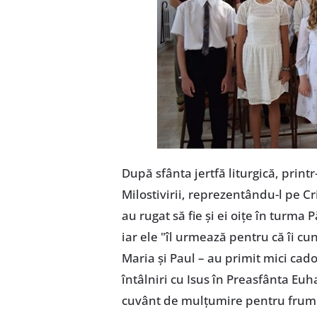
După sfânta jertfă liturgică, print
Milostivirii, reprezentându-l pe Cr
au rugat să fie și ei oițe în turma
iar ele "îl urmează pentru că îi cu
Maria și Paul – au primit mici ca
întâlniri cu Isus în Preasfânta Euha
cuvânt de mulțumire pentru frumoa