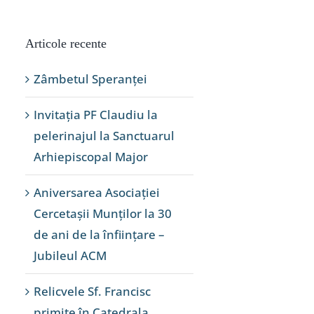
Articole recente
Zâmbetul Speranței
Invitația PF Claudiu la
pelerinajul la Sanctuarul
Arhiepiscopal Major
Aniversarea Asociației
Cercetașii Munților la 30
de ani de la înființare –
Jubileul ACM
Relicvele Sf. Francisc
primite în Catedrala