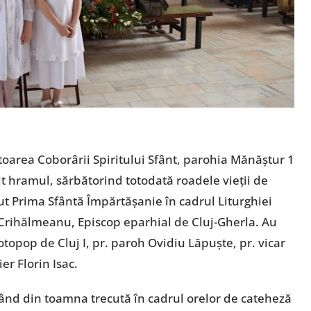
toarea Coborârii Spiritului Sfânt, parohia Mănăștur 1
it hramul, sărbătorind totodată roadele vieții de
cut Prima Sfântă Împărtășanie în cadrul Liturghiei
n Crihălmeanu, Episcop eparhial de Cluj-Gherla. Au
otopop de Cluj I, pr. paroh Ovidiu Lăpuște, pr. vicar
er Florin Isac.
pând din toamna trecută în cadrul orelor de cateheză