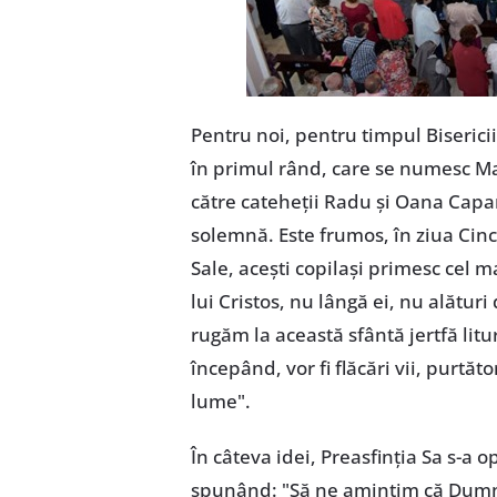
Pentru noi, pentru timpul Bisericii,
în primul rând, care se numesc Mari
către cateheții Radu și Oana Capa
solemnă. Este frumos, în ziua Cinci
Sale, acești copilași primesc cel m
lui Cristos, nu lângă ei, nu alături 
rugăm la această sfântă jertfă litu
începând, vor fi flăcări vii, purtă
lume".
În câteva idei, Preasfinția Sa s-a o
spunând: "Să ne amintim că Dumnez