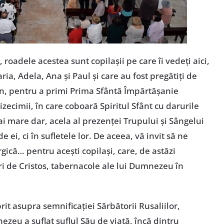
 roadele acestea sunt copilașii pe care îi vedeți aici,
a, Adela, Ana și Paul și care au fost pregătiți de
n, pentru a primi Prima Sfântă Împărtășanie
zecimii, în care coboară Spiritul Sfânt cu darurile
ai mare dar, acela al prezenței Trupului și Sângelui
de ei, ci în sufletele lor. De aceea, vă invit să ne
rgică… pentru acești copilași, care, de astăzi
tori de Cristos, tabernacole ale lui Dumnezeu în
prit asupra semnificației Sărbătorii Rusaliilor,
eu a suflat suflul Său de viață, încă dintru