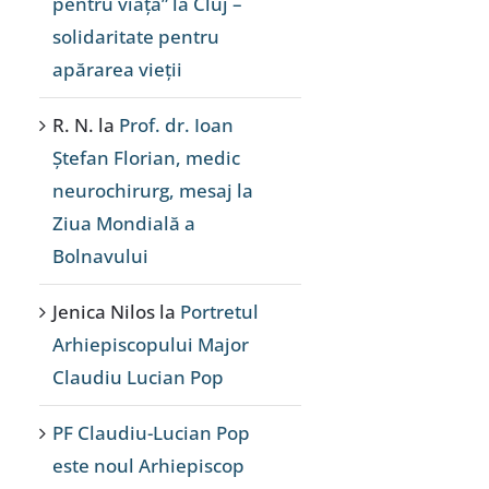
pentru viață” la Cluj –
solidaritate pentru
apărarea vieții
R. N.
la
Prof. dr. Ioan
Ștefan Florian, medic
neurochirurg, mesaj la
Ziua Mondială a
Bolnavului
Jenica Nilos
la
Portretul
Arhiepiscopului Major
Claudiu Lucian Pop
PF Claudiu-Lucian Pop
este noul Arhiepiscop