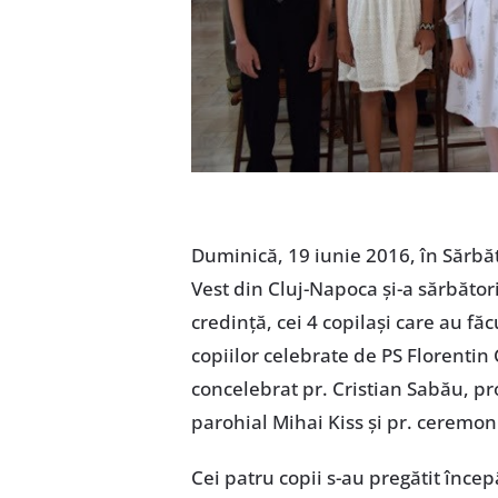
Duminică, 19 iunie 2016, în Sărbă
Vest din Cluj-Napoca și-a sărbător
credință, cei 4 copilași care au fă
copiilor celebrate de PS Florenti
concelebrat pr. Cristian Sabău, pr
parohial Mihai Kiss și pr. ceremoni
Cei patru copii s-au pregătit înce