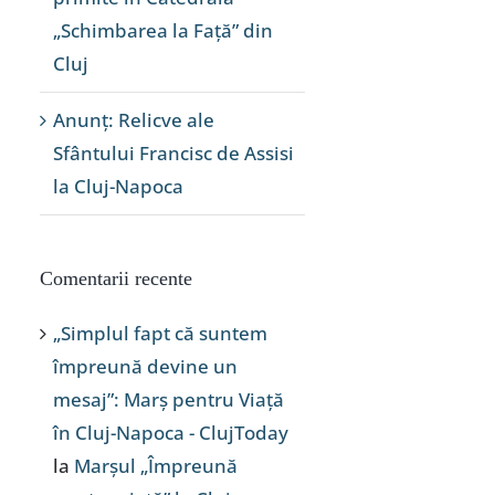
„Schimbarea la Față” din
Cluj
Anunț: Relicve ale
Sfântului Francisc de Assisi
la Cluj-Napoca
Comentarii recente
„Simplul fapt că suntem
împreună devine un
mesaj”: Marș pentru Viață
în Cluj-Napoca - ClujToday
la
Marșul „Împreună