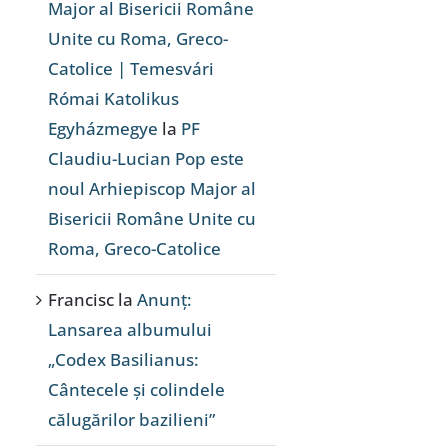
Major al Bisericii Române
Unite cu Roma, Greco-
Catolice | Temesvári
Római Katolikus
Egyházmegye
la
PF
Claudiu-Lucian Pop este
noul Arhiepiscop Major al
Bisericii Române Unite cu
Roma, Greco-Catolice
Francisc
la
Anunț:
Lansarea albumului
„Codex Basilianus:
Cântecele și colindele
călugărilor bazilieni”