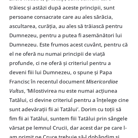
trăiesc și astăzi după aceste principii, sunt
persoane consacrate care au ales sărăcia,
ascultarea, curăția, au ales să trăiască pentru
Dumnezeu, pentru a putea fi asemănători lui
Dumnezeu. Este frumos acest cuvânt, pentru că
el ne oferă nu numai principii de viață
profunde, ci ne oferă și criteriul pentru a
deveni fiii lui Dumnezeu, o spune și Papa
Francisc în recentul document
Misericordiae
Vultus
, ‘Milostivirea nu este numai acțiunea
Tatălui, ci devine criteriul pentru a înțelege cine
sunt adevărații fii ai Tatălui’. Dorim cu toții să
fim fii ai Tatălui, suntem fiii Tatălui prin sângele
vărsat pe lemnul Crucii, dar acest dar pe care l-
am primit pe Cruce trebuie să-l dobândim și