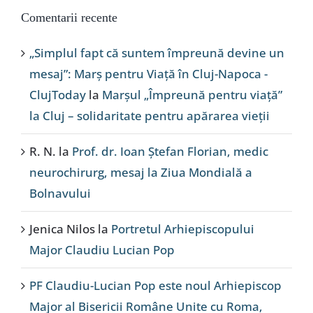
Comentarii recente
„Simplul fapt că suntem împreună devine un
mesaj”: Marș pentru Viață în Cluj-Napoca -
ClujToday
la
Marșul „Împreună pentru viață”
la Cluj – solidaritate pentru apărarea vieții
R. N.
la
Prof. dr. Ioan Ștefan Florian, medic
neurochirurg, mesaj la Ziua Mondială a
Bolnavului
Jenica Nilos
la
Portretul Arhiepiscopului
Major Claudiu Lucian Pop
PF Claudiu-Lucian Pop este noul Arhiepiscop
Major al Bisericii Române Unite cu Roma,