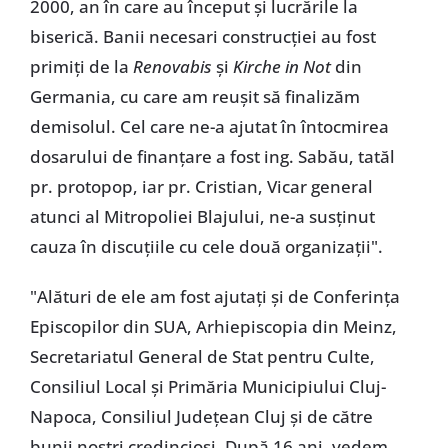
2000, an în care au început și lucrările la
biserică. Banii necesari construcției au fost
primiți de la
Renovabis
și
Kirche in Not
din
Germania, cu care am reușit să finalizăm
demisolul. Cel care ne-a ajutat în întocmirea
dosarului de finanțare a fost ing. Sabău, tatăl
pr. protopop, iar pr. Cristian, Vicar general
atunci al Mitropoliei Blajului, ne-a susținut
cauza în discuțiile cu cele două organizații".
"Alături de ele am fost ajutați și de Conferința
Episcopilor din SUA, Arhiepiscopia din Meinz,
Secretariatul General de Stat pentru Culte,
Consiliul Local și Primăria Municipiului Cluj-
Napoca, Consiliul Județean Cluj și de către
bunii noștri credincioși. După 16 ani, vedem