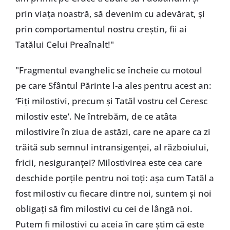
prin viața noastră, să devenim cu adevărat, și
prin comportamentul nostru creștin, fii ai
Tatălui Celui Preaînalt!"
"Fragmentul evanghelic se încheie cu motoul
pe care Sfântul Părinte l-a ales pentru acest an:
‘Fiți milostivi, precum și Tatăl vostru cel Ceresc
milostiv este’. Ne întrebăm, de ce atâta
milostivire în ziua de astăzi, care ne apare ca zi
trăită sub semnul intransigenței, al războiului,
fricii, nesiguranței? Milostivirea este cea care
deschide porțile pentru noi toți: așa cum Tatăl a
fost milostiv cu fiecare dintre noi, suntem și noi
obligați să fim milostivi cu cei de lângă noi.
Putem fi milostivi cu aceia în care știm că este