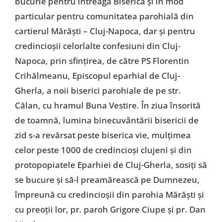
bucurie pentru întreaga Biserică și în mod
particular pentru comunitatea parohială din
cartierul Mărăști – Cluj-Napoca, dar și pentru
credincioșii celorlalte confesiuni din Cluj-
Napoca, prin sfințirea, de către PS Florentin
Crihălmeanu, Episcopul eparhial de Cluj-
Gherla, a noii biserici parohiale de pe str.
Călan, cu hramul Buna Vestire. În ziua însorită
de toamnă, lumina binecuvântării bisericii de
zid s-a revărsat peste biserica vie, mulțimea
celor peste 1000 de credincioși clujeni și din
protopopiatele Eparhiei de Cluj-Gherla, sosiți să
se bucure și să-l preamărească pe Dumnezeu,
împreună cu credincioșii din parohia Mărăști și
cu preoții lor, pr. paroh Grigore Ciupe și pr. Dan