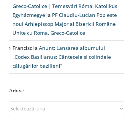
Greco-Catolice | Temesvári Római Katolikus
Egyházmegye
la
PF Claudiu-Lucian Pop este
noul Arhiepiscop Major al Bisericii Române
Unite cu Roma, Greco-Catolice
Francisc
la
Anunț: Lansarea albumului
„Codex Basilianus: Cântecele și colindele
călugărilor bazilieni”
Arhive
Arhive