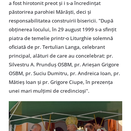
a fost hirotonit preot și i s-a încredințat
păstorirea parohiei Mărăști, deci și
responsabilitatea construirii bisericii. "După
obținerea locului, în 29 august 1999 s-a sfințit
piatra de temelie printr-o Liturghie solemnă
oficiată de pr. Tertulian Langa, celebrant
principal, alături de care au concelebrat: pr.
Silvestru A. Prunduș OSBM, pr. Arieșan Grigore
OSBM, pr. Suciu Dumitru, pr. Andreica Ioan, pr.
Mătieș Ioan și pr. Grigore Ciupe, în prezența
unei mari mulțimi de credincioși".