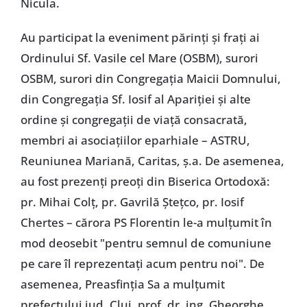
Nicula.
Au participat la eveniment părinți și frați ai
Ordinului Sf. Vasile cel Mare (OSBM), surori
OSBM, surori din Congregația Maicii Domnului,
din Congregația Sf. Iosif al Apariției și alte
ordine și congregații de viață consacrată,
membri ai asociațiilor eparhiale – ASTRU,
Reuniunea Mariană, Caritas, ş.a. De asemenea,
au fost prezenți preoți din Biserica Ortodoxă:
pr. Mihai Colț, pr. Gavrilă Ștețco, pr. Iosif
Chertes – cărora PS Florentin le-a mulțumit în
mod deosebit "pentru semnul de comuniune
pe care îl reprezentați acum pentru noi". De
asemenea, Preasfinția Sa a mulțumit
prefectului jud. Cluj, prof. dr. ing. Gheorghe