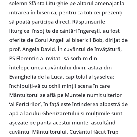
solemn Sfânta Liturghie pe altarul amenajat la
intrarea în biserică, pentru ca toți cei prezenți
să poată participa direct. Răspunsurile
liturgice, însoțite de cântări îngerești, au fost
oferite de Corul Angeli al bisericii Bob, dirijat de
prof. Angela David. În cuvântul de învățătură,
PS Florentin a invitat "să sorbim din
înțelepciunea cuvântului divin, astăzi din
Evanghelia de la Luca, capitolul al șaselea:
închipuiți-vă cu ochii minții scena în care
Mântuitorul se află pe Muntele numit ulterior
‘al Fericirilor’, în față este întinderea albastră de
apă a lacului Ghenizaretului și mulțimile sunt
așezate pe panta acestui munte, ascultând
cuvântul Mântuitorului, Cuvântul făcut Trup