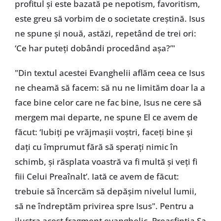
profitul și este bazată pe nepotism, favoritism,
este greu să vorbim de o societate creștină. Isus
ne spune și nouă, astăzi, repetând de trei ori:
‘Ce har puteți dobândi procedând așa?’"
"Din textul acestei Evanghelii aflăm ceea ce Isus
ne cheamă să facem: să nu ne limităm doar la a
face bine celor care ne fac bine, Isus ne cere să
mergem mai departe, ne spune El ce avem de
făcut: ‘Iubiți pe vrăjmașii voștri, faceți bine și
dați cu împrumut fără să sperați nimic în
schimb, și răsplata voastră va fi multă și veți fi
fiii Celui Preaînalt’. Iată ce avem de făcut:
trebuie să încercăm să depășim nivelul lumii,
să ne îndreptăm privirea spre Isus". Pentru a
ilustra acest fragment evanghelic, Preasfinția Sa