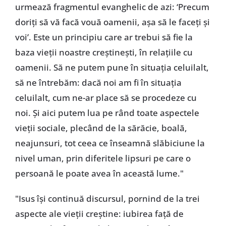
urmează fragmentul evanghelic de azi: ‘Precum
doriți să vă facă vouă oamenii, așa să le faceți și
voi’. Este un principiu care ar trebui să fie la
baza vieții noastre creștinești, în relațiile cu
oamenii. Să ne putem pune în situația celuilalt,
să ne întrebăm: dacă noi am fi în situația
celuilalt, cum ne-ar place să se procedeze cu
noi. Și aici putem lua pe rând toate aspectele
vieții sociale, plecând de la sărăcie, boală,
neajunsuri, tot ceea ce înseamnă slăbiciune la
nivel uman, prin diferitele lipsuri pe care o
persoană le poate avea în această lume."
"Isus își continuă discursul, pornind de la trei
aspecte ale vieții creștine: iubirea față de