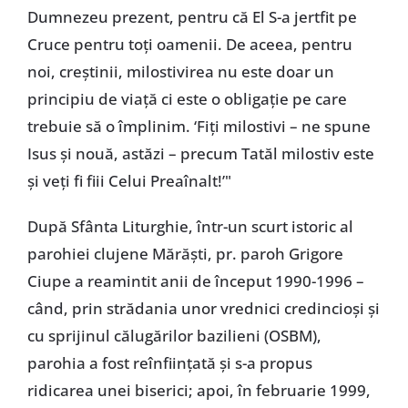
Dumnezeu prezent, pentru că El S-a jertfit pe
Cruce pentru toți oamenii. De aceea, pentru
noi, creștinii, milostivirea nu este doar un
principiu de viață ci este o obligație pe care
trebuie să o împlinim. ‘Fiți milostivi – ne spune
Isus și nouă, astăzi – precum Tatăl milostiv este
și veți fi fiii Celui Preaînalt!’"
După Sfânta Liturghie, într-un scurt istoric al
parohiei clujene Mărăști, pr. paroh Grigore
Ciupe a reamintit anii de început 1990-1996 –
când, prin strădania unor vrednici credincioși și
cu sprijinul călugărilor bazilieni (OSBM),
parohia a fost reînființată și s-a propus
ridicarea unei biserici; apoi, în februarie 1999,