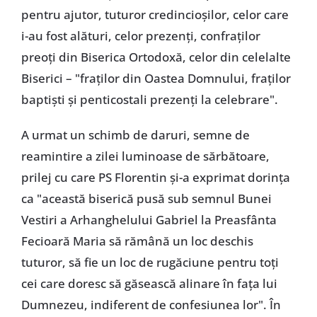
pentru ajutor, tuturor credincioșilor, celor care
i-au fost alături, celor prezenți, confraților
preoți din Biserica Ortodoxă, celor din celelalte
Biserici – "fraților din Oastea Domnului, fraților
baptiști și penticostali prezenți la celebrare".
A urmat un schimb de daruri, semne de
reamintire a zilei luminoase de sărbătoare,
prilej cu care PS Florentin și-a exprimat dorința
ca "această biserică pusă sub semnul Bunei
Vestiri a Arhanghelului Gabriel la Preasfânta
Fecioară Maria să rămână un loc deschis
tuturor, să fie un loc de rugăciune pentru toți
cei care doresc să găsească alinare în fața lui
Dumnezeu, indiferent de confesiunea lor". În