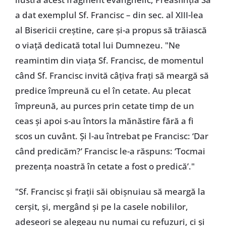
a dat exemplul Sf. Francisc – din sec. al XIII-lea
al Bisericii creștine, care și-a propus să trăiască
o viață dedicată total lui Dumnezeu. "Ne
reamintim din viața Sf. Francisc, de momentul
când Sf. Francisc invită câțiva frați să meargă să
predice împreună cu el în cetate. Au plecat
împreună, au purces prin cetate timp de un
ceas și apoi s-au întors la mănăstire fără a fi
scos un cuvânt. Și l-au întrebat pe Francisc: ‘Dar
când predicăm?’ Francisc le-a răspuns: ‘Tocmai
prezența noastră în cetate a fost o predică’."
"Sf. Francisc și frații săi obișnuiau să meargă la
cerșit, și, mergând și pe la casele nobililor,
adeseori se alegeau nu numai cu refuzuri, ci și