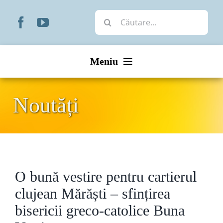
Skip
Cautare...
to
content
Meniu
Start
Noutăți
Noutăți
Prezentare
O bună vestire pentru cartierul
Organizare
clujean Mărăști – sfințirea
Liturgic
bisericii greco-catolice Buna