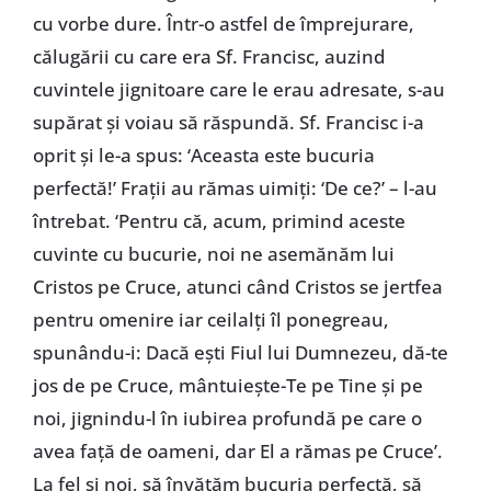
cu vorbe dure. Într-o astfel de împrejurare,
călugării cu care era Sf. Francisc, auzind
cuvintele jignitoare care le erau adresate, s-au
supărat și voiau să răspundă. Sf. Francisc i-a
oprit și le-a spus: ‘Aceasta este bucuria
perfectă!’ Frații au rămas uimiți: ‘De ce?’ – l-au
întrebat. ‘Pentru că, acum, primind aceste
cuvinte cu bucurie, noi ne asemănăm lui
Cristos pe Cruce, atunci când Cristos se jertfea
pentru omenire iar ceilalți îl ponegreau,
spunându-i: Dacă ești Fiul lui Dumnezeu, dă-te
jos de pe Cruce, mântuiește-Te pe Tine și pe
noi, jignindu-l în iubirea profundă pe care o
avea față de oameni, dar El a rămas pe Cruce’.
La fel și noi, să învățăm bucuria perfectă, să