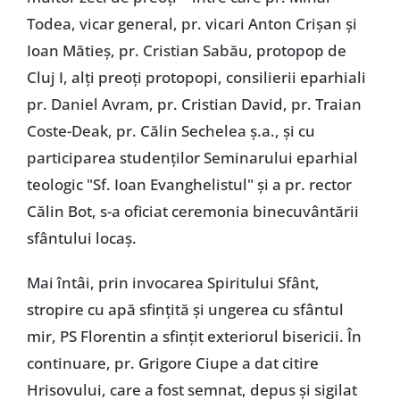
Todea, vicar general, pr. vicari Anton Crișan și
Ioan Mătieș, pr. Cristian Sabău, protopop de
Cluj I, alți preoți protopopi, consilierii eparhiali
pr. Daniel Avram, pr. Cristian David, pr. Traian
Coste-Deak, pr. Călin Sechelea ș.a., și cu
participarea studenților Seminarului eparhial
teologic "Sf. Ioan Evanghelistul" și a pr. rector
Călin Bot, s-a oficiat ceremonia binecuvântării
sfântului locaș.
Mai întâi, prin invocarea Spiritului Sfânt,
stropire cu apă sfințită și ungerea cu sfântul
mir, PS Florentin a sfințit exteriorul bisericii. În
continuare, pr. Grigore Ciupe a dat citire
Hrisovului, care a fost semnat, depus și sigilat