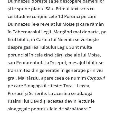
Dumnezeu dorește să se descopere oamenilor
și le spune planul Său. Primul text scris cu
certitudine conține cele 10 Porunci pe care
Dumnezeu le-a revelat lui Moise și care rămân
în Tabernacolul Legii. Mergând mai departe, pe
firul biblic, în Cartea lui Neemia se vorbește
despre găsirea ruloului Legii. Sunt multe
porunci și în cele cinci cărți zise ale lui Moise,
sau Pentateuhul. La început, mesajul biblic se
transmitea din generație în generație prin viu
grai. Mai târziu, apare ceea ce numim
Corpusul
pe care Sinagoga îl citește: Tora – Legea,
Prorocii și Scrierile. La acestea se adaugă
Psalmii lui David și acestea devin lecturile
sinagogale pentru zilele de sărbătoare."