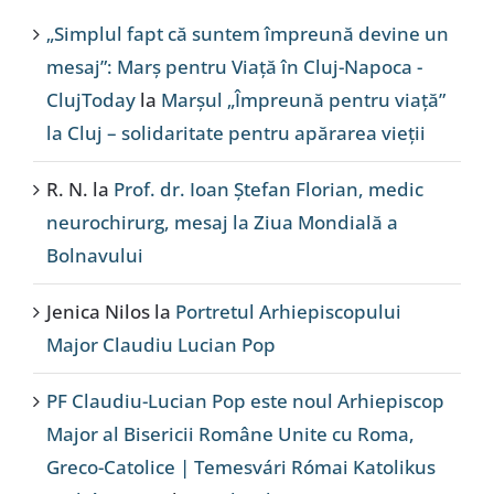
„Simplul fapt că suntem împreună devine un
mesaj”: Marș pentru Viață în Cluj-Napoca -
ClujToday
la
Marșul „Împreună pentru viață”
la Cluj – solidaritate pentru apărarea vieții
R. N.
la
Prof. dr. Ioan Ștefan Florian, medic
neurochirurg, mesaj la Ziua Mondială a
Bolnavului
Jenica Nilos
la
Portretul Arhiepiscopului
Major Claudiu Lucian Pop
PF Claudiu-Lucian Pop este noul Arhiepiscop
Major al Bisericii Române Unite cu Roma,
Greco-Catolice | Temesvári Római Katolikus