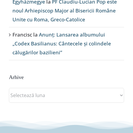
Egyházmegye
la
PF Claudiu-Lucian Pop este
noul Arhiepiscop Major al Bisericii Române
Unite cu Roma, Greco-Catolice
Francisc
la
Anunț: Lansarea albumului
„Codex Basilianus: Cântecele și colindele
călugărilor bazilieni”
Arhive
Arhive