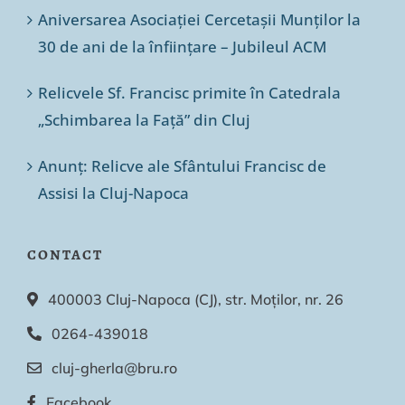
Aniversarea Asociației Cercetașii Munților la
30 de ani de la înființare – Jubileul ACM
Relicvele Sf. Francisc primite în Catedrala
„Schimbarea la Față” din Cluj
Anunț: Relicve ale Sfântului Francisc de
Assisi la Cluj-Napoca
CONTACT
400003 Cluj-Napoca (CJ), str. Moților, nr. 26
0264-439018
cluj-gherla@bru.ro
Facebook