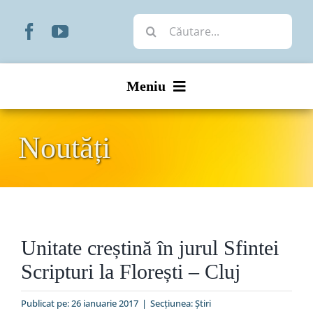
Skip
Cautare...
to
content
Meniu
Start
Noutăți
Noutăți
Prezentare
Unitate creștină în jurul Sfintei
Organizare
Scripturi la Florești – Cluj
Liturgic
Publicat pe: 26 ianuarie 2017
|
Secțiunea:
Ştiri