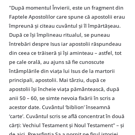
"După momentul Învierii, este un fragment din
Faptele Apostolilor care spune că apostolii erau
împreună și citeau cuvântul și îl împărtășeau.
După ce își împlineau ritualul, se puneau
întrebări despre Isus iar apostolii răspundeau
din ceea ce trăiseră și își aminteau – astfel, tot
pe cale orală, au ajuns să fie cunoscute
întâmplările din viața lui Isus de la martorii
principali, apostolii. Mai târziu, după ce
apostolii își încheie viața pământească, după
anii 50 – 60, se simte nevoia fixării în scris a
acestor date. Cuvântul ‘biblion’ înseamnă
‘carte’. Cuvântul scris se află concentrat în două
cărți: Vechiul Testament și Noul Testament" – și
de aici, Preasfinția Sa a pornit pe firul istoriei