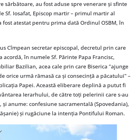
 sărbătoare, au fost aduse spre venerare și sfinte
le Sf. Iosafat, Episcop martir – primul martir al
e a fost atestat pentru prima dată Ordinul OSBM, în
arius Cîmpean secretar episcopal, decretul prin care
a acordă, în numele Sf. Părinte Papa Francisc,
iliar Bazilian, acea cale prin care Biserica "ajunge
ă de orice urmă rămasă ca și consecință a păcatului" –
xplicația Papei. Această eliberare deplină a putut fi
vântarea Ierarhului, de către toți pelerinii care s-au
le, și anume: confesiune sacramentală (Spovedania),
ășanie) și rugăciune la intenția Pontifului Roman.