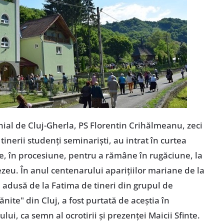
hial de Cluj-Gherla, PS Florentin Crihălmeanu, zeci
tinerii studenți seminariști, au intrat în curtea
e, în procesiune, pentru a rămâne în rugăciune, la
ezeu. În anul centenarului aparițiilor mariane de la
e adusă de la Fatima de tineri din grupul de
ite" din Cluj, a fost purtată de aceștia în
lui, ca semn al ocrotirii și prezenței Maicii Sfinte.