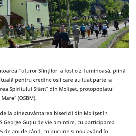
oarea Tuturor Sfinților, a fost o zi luminoasă, plină
uală pentru credincioșii care au luat parte la
ea Spiritului Sfânt" din Molișet, protopopiatul
el Mare" (OSBM).
 de la binecuvântarea bisericii din Molișet în
PS George Guțiu de vie amintire, cu participarea
5 de ani de când, cu bucurie și nou având în