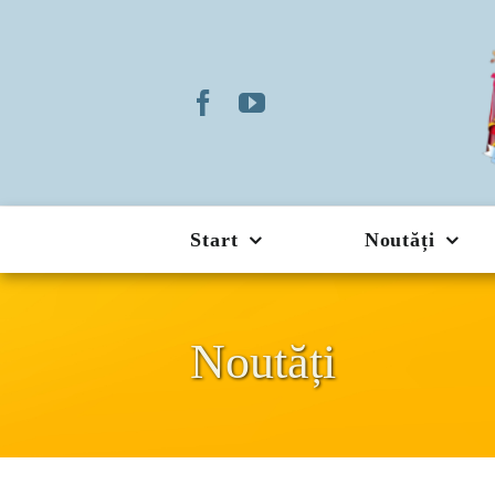
Skip
to
content
Start
Noutăți
Noutăți