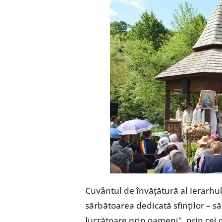
Cuvântul de învățătură al Ierarhul
sărbătoarea dedicată sfinților – 
lucrătoare prin oameni", prin cei 