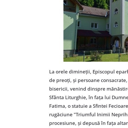
La orele dimineții, Episcopul epar
de preoți, și persoane consacrate, 
bisericii, venind dinspre mănăstir
Sfânta Liturghie, în fața lui Dumn
Fatima, o statuie a Sfintei Fecioar
rugăciune "Triumful Inimii Neprihăn
procesiune, și depusă în fața altaru