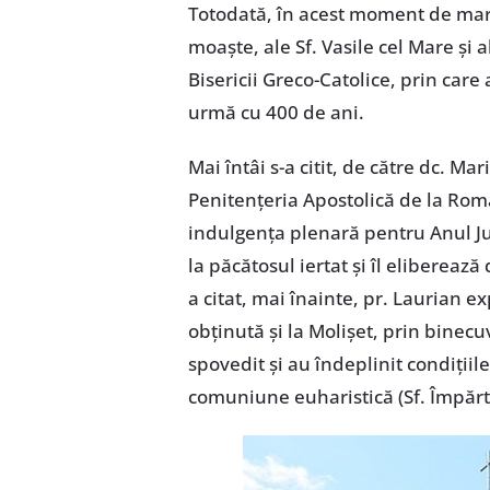
Totodată, în acest moment de mare
moaște, ale Sf. Vasile cel Mare și a
Bisericii Greco-Catolice, prin car
urmă cu 400 de ani.
Mai întâi s-a citit, de către dc. M
Penitențeria Apostolică de la Rom
indulgența plenară pentru Anul Jub
la păcătosul iertat și îl elibereaz
a citat, mai înainte, pr. Laurian e
obținută și la Molișet, prin binecu
spovedit și au îndeplinit condiții
comuniune euharistică (Sf. Împărt