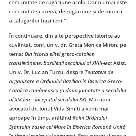
comunitate de rugăciune acolo. Dar nu mai este
comunitatea aceea, de rugăciune și de muncă,
a călugărilor bazilieni."
În continuare, din alte perspective istorice au
cuvântat, conf. univ. dr. Greta Monica Miron, pe
tema:
Din istoria elitei greco-catolice
transilvănene: bazilienii secolului al XVIII-lea;
Asist.
Univ. Dr. Lucian Turcu, despre
Tentative de
organizare a Ordinului Bazilian în Biserica Greco-
Catolică românească (a doua jumătate a secolului
al XIX-lea – începutul secolului XX)
. Mai apoi
avocatul dr. Ionuț Vida-Simiti a venit mai
aproape în timp, arătând
Rolul Ordinului
Sfântului Vasile cel Mare în Biserica Română Unită
în timpul regimului comunist
. Este avocatul care a