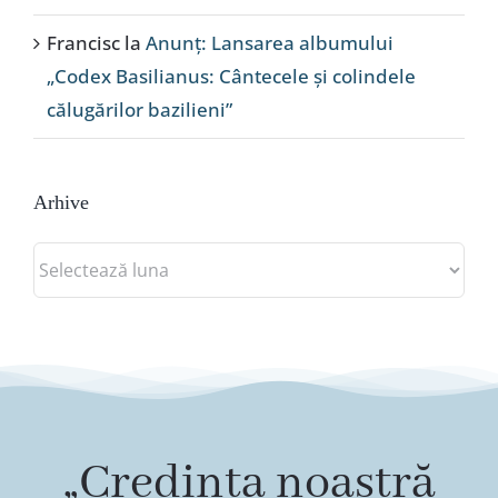
Francisc
la
Anunț: Lansarea albumului
„Codex Basilianus: Cântecele și colindele
călugărilor bazilieni”
Arhive
Arhive
„Credința noastră