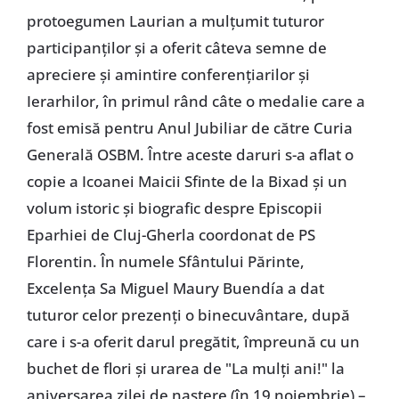
protoegumen Laurian a mulțumit tuturor
participanților și a oferit câteva semne de
apreciere și amintire conferențiarilor și
Ierarhilor, în primul rând câte o medalie care a
fost emisă pentru Anul Jubiliar de către Curia
Generală OSBM. Între aceste daruri s-a aflat o
copie a Icoanei Maicii Sfinte de la Bixad și un
volum istoric și biografic despre Episcopii
Eparhiei de Cluj-Gherla coordonat de PS
Florentin. În numele Sfântului Părinte,
Excelența Sa Miguel Maury Buendía a dat
tuturor celor prezenți o binecuvântare, după
care i s-a oferit darul pregătit, împreună cu un
buchet de flori și urarea de "La mulți ani!" la
aniversarea zilei de naștere (în 19 noiembrie) –