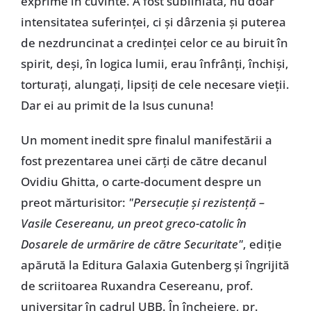
exprime în cuvinte. A fost subliniată, nu doar
intensitatea suferinței, ci și dârzenia și puterea
de nezdruncinat a credinței celor ce au biruit în
spirit, deși, în logica lumii, erau înfrânți, închiși,
torturați, alungați, lipsiți de cele necesare vieții.
Dar ei au primit de la Isus cununa!
Un moment inedit spre finalul manifestării a
fost prezentarea unei cărți de către decanul
Ovidiu Ghitta, o carte-document despre un
preot mărturisitor:
"Persecuție și rezistență –
Vasile Cesereanu, un preot greco-catolic în
Dosarele de urmărire de către Securitate"
, ediție
apărută la Editura Galaxia Gutenberg și îngrijită
de scriitoarea Ruxandra Cesereanu, prof.
universitar în cadrul UBB. În încheiere, pr.