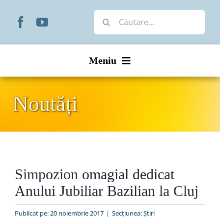
Skip
Cautare...
to
content
Meniu
Start
Noutăți
Noutăți
Prezentare
Simpozion omagial dedicat
Organizare
Anului Jubiliar Bazilian la Cluj
Liturgic
Publicat pe: 20 noiembrie 2017
|
Secțiunea:
Ştiri