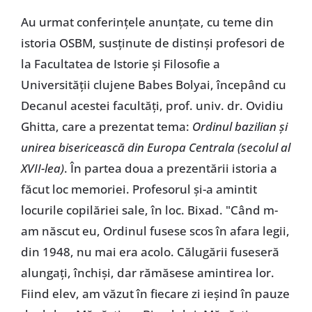
Au urmat conferințele anunțate, cu teme din
istoria OSBM, susținute de distinși profesori de
la Facultatea de Istorie și Filosofie a
Universității clujene Babes Bolyai, începând cu
Decanul acestei facultăți, prof. univ. dr. Ovidiu
Ghitta, care a prezentat tema:
Ordinul bazilian și
unirea bisericească din Europa Centrala (secolul al
XVII-lea)
. În partea doua a prezentării istoria a
făcut loc memoriei. Profesorul și-a amintit
locurile copilăriei sale, în loc. Bixad. "Când m-
am născut eu, Ordinul fusese scos în afara legii,
din 1948, nu mai era acolo. Călugării fuseseră
alungați, închiși, dar rămăsese amintirea lor.
Fiind elev, am văzut în fiecare zi ieșind în pauze