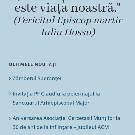
este viața noastră.”
(Fericitul Episcop martir
Iuliu Hossu)
ULTIMELE NOUTĂȚI
Zâmbetul Speranței
Invitația PF Claudiu la pelerinajul la
Sanctuarul Arhiepiscopal Major
Aniversarea Asociației Cercetașii Munților la
30 de ani de la înființare – Jubileul ACM