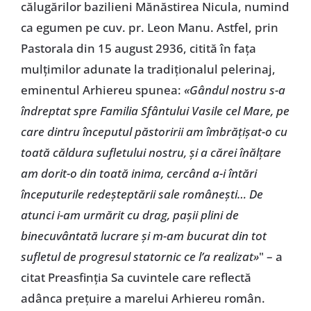
călugărilor bazilieni Mănăstirea Nicula, numind
ca egumen pe cuv. pr. Leon Manu. Astfel, prin
Pastorala din 15 august 2936, citită în fața
mulțimilor adunate la tradiționalul pelerinaj,
eminentul Arhiereu spunea:
«Gândul nostru s-a
îndreptat spre Familia Sfântului Vasile cel Mare, pe
care dintru începutul păstoririi am îmbrățișat-o cu
toată căldura sufletului nostru, și a cărei înălțare
am dorit-o din toată inima, cercând a-i întări
începuturile redeșteptării sale românești… De
atunci i-am urmărit cu drag, pașii plini de
binecuvântată lucrare și m-am bucurat din tot
sufletul de progresul statornic ce l’a realizat»
" – a
citat Preasfinția Sa cuvintele care reflectă
adânca prețuire a marelui Arhiereu român.