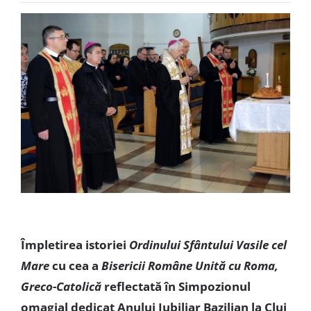
Special
Împletirea istoriei
Ordinului Sfântului Vasile cel
Mare
cu cea a
Bisericii Române Unită cu Roma,
Greco-Catolică
reflectată în Simpozionul
omagial dedicat Anului Jubiliar Bazilian la Cluj