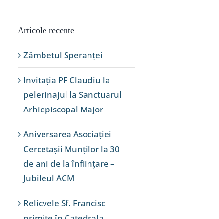
Articole recente
Zâmbetul Speranței
Invitația PF Claudiu la
pelerinajul la Sanctuarul
Arhiepiscopal Major
Aniversarea Asociației
Cercetașii Munților la 30
de ani de la înființare –
Jubileul ACM
Relicvele Sf. Francisc
primite în Catedrala