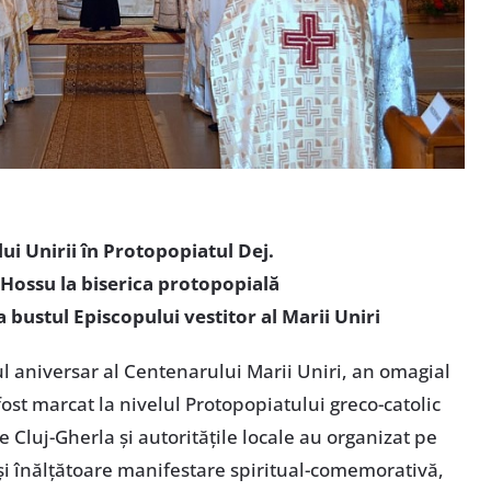
i Unirii în Protopopiatul Dej.
Hossu la biserica protopopială
 bustul Episcopului vestitor al Marii Uniri
 aniversar al Centenarului Marii Uniri, an omagial
ost marcat la nivelul Protopopiatului greco-catolic
 Cluj-Gherla și autoritățile locale au organizat pe
 și înălțătoare manifestare spiritual-comemorativă,