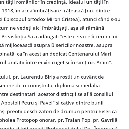
ității românilor în credință. Idealul unității în
în 1918, în acea îmbrățișare frățească [nn. dintre
i Episcopul ortodox Miron Cristea], atunci când s-au
cum ne vedeți aici îmbrățișați, așa să rămână
" Preasfinția Sa a adăugat: "este ceea ce îi cerem lui
ă mijlocească asupra Bisericilor noastre, asupra
zbinată, ca în acest an dedicat Centenarului Mari
 unității între ei «în cuget și în simțiri». Amin".
ui, pr. Laurențiu Biriș a rostit un cuvânt de
t semne de recunoștință, diploma și medalia
re destinatarii acestor distincții se află consiliul
i Apostoli Petru și Pavel" și câțiva dintre bunii
inși preoții deschizători de drumuri pentru Biserica
oholea Protopop onorar, pr. Traian Pop, pr. Gavrilă
ențiu și toți preoții Protopopiatului Dej. Împreună