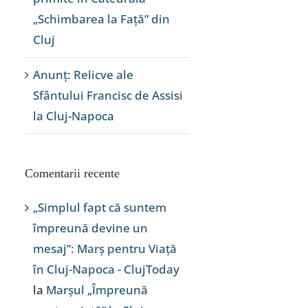
„Schimbarea la Față” din
Cluj
Anunț: Relicve ale
Sfântului Francisc de Assisi
la Cluj-Napoca
Comentarii recente
„Simplul fapt că suntem
împreună devine un
mesaj”: Marș pentru Viață
în Cluj-Napoca - ClujToday
la
Marșul „Împreună