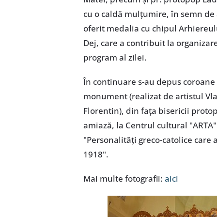
cu o caldă mulțumire, în semn de 
oferit medalia cu chipul Arhiereul
Dej, care a contribuit la organizar
program al zilei.
În continuare s-au depus coroane d
monument (realizat de artistul Vl
Florentin), din fața bisericii pro
amiază, la Centrul cultural "ARTA"
"Personalități greco-catolice care 
1918".
Mai multe fotografii:
aici