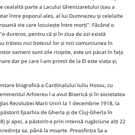
e cealaltă parte a Lacului Ghenizaretului (sau a
tar între poporul ales, al lui Dumnezeu și celelalte
soană vie care locuiește între morți". Făcând o
e dureros, pentru că și în ziua de azi există
 trăiesc nici botezul lor și nici comuniunea în
tor oameni sunt zile risipite, este un păcat în fața
re dar pe care l-am primit de la El este viața și,
entare biografică a Cardinalului Iuliu Hossu, cu
eminentul Arhiereu l-a avut Biserică și în societatea
glas Rezoluției Marii Uniri la 1 decembrie 1918, la
 păstorit Eparhia de Gherla și de Cluj-Gherla în
) și apoi, a păstorit-o prin intensă rugăciune alți 22
 credința sa, până la moarte. Preasfinția Sa a