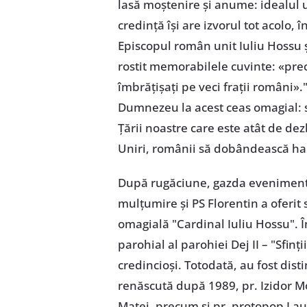
lasă moștenire și anume: idealul un
credință își are izvorul tot acolo, 
Episcopul român unit Iuliu Hossu ș
rostit memorabilele cuvinte: «pre
îmbrățișați pe veci frații români».
Dumnezeu la acest ceas omagial: s
Țării noastre care este atât de de
Uniri, românii să dobândească harul
După rugăciune, gazda evenimentul
mulțumire și PS Florentin a oferi
omagială "Cardinal Iuliu Hossu". Înt
parohial al parohiei Dej II – "Sfinți
credincioși. Totodată, au fost dist
renăscută după 1989, pr. Izidor M
Matei, precum și pr. protopop Laur