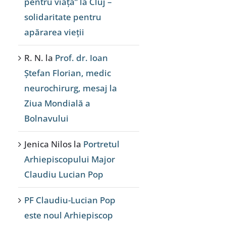
pentru viață” la Cluj –
solidaritate pentru
apărarea vieții
R. N.
la
Prof. dr. Ioan
Ștefan Florian, medic
neurochirurg, mesaj la
Ziua Mondială a
Bolnavului
Jenica Nilos
la
Portretul
Arhiepiscopului Major
Claudiu Lucian Pop
PF Claudiu-Lucian Pop
este noul Arhiepiscop