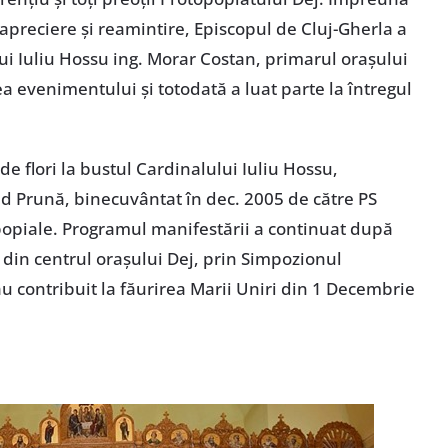
apreciere și reamintire, Episcopul de Cluj-Gherla a
ui Iuliu Hossu ing. Morar Costan, primarul orașului
ea evenimentului și totodată a luat parte la întregul
e flori la bustul Cardinalului Iuliu Hossu,
ad Prună, binecuvântat în dec. 2005 de către PS
topopiale. Programul manifestării a continuat după
 din centrul orașului Dej, prin Simpozionul
au contribuit la făurirea Marii Uniri din 1 Decembrie