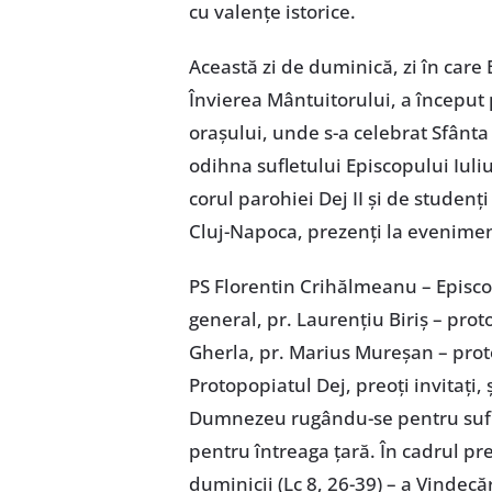
cu valențe istorice.
Această zi de duminică, zi în care 
Învierea Mântuitorului, a început 
orașului, unde s-a celebrat Sfânta
odihna sufletului Episcopului Iuliu
corul parohiei Dej II și de studenț
Cluj-Napoca, prezenți la evenimen
PS Florentin Crihălmeanu – Episcop
general, pr. Laurențiu Biriș – pr
Gherla, pr. Marius Mureșan – prot
Protopopiatul Dej, preoți invitați, 
Dumnezeu rugându-se pentru suflet
pentru întreaga țară. În cadrul pr
duminicii (Lc 8, 26-39) – a Vindecă