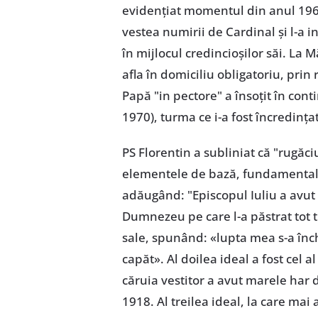
evidențiat momentul din anul 1969
vestea numirii de Cardinal și l-a 
în mijlocul credincioșilor săi. La
afla în domiciliu obligatoriu, pri
Papă "in pectore" a însoțit în con
1970), turma ce i-a fost încredințat
PS Florentin a subliniat că "rugă
elementele de bază, fundamentale, 
adăugând: "Episcopul Iuliu a avut tr
Dumnezeu pe care l-a păstrat tot ti
sale, spunând: «lupta mea s-a înch
capăt». Al doilea ideal a fost cel al
căruia vestitor a avut marele har 
1918. Al treilea ideal, la care mai 