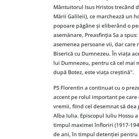
Mântuitorul Isus Hristos trecând d
Mării Galileii), ce marchează un ho
popoare păgâne și eliberând o per
asemănare, Preasfinția Sa a spus: "
asemenea persoane vii, dar care nu
Biserică cu Dumnezeu. În viața aces
lui Dumnezeu, pentru că cel mai ma
după Botez, este viața creștină".
PS Florentin a continuat cu o prez
accent pe rolul important pe care 
vremii, fiind cel desemnat să dea 
Alba Iulia. Episcopul Iuliu Hossu a
timpul maximei înfloriri (1917-1948
de ani, în timpul detenției pentru