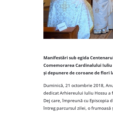
Manifestări sub egida Centenarulu
Comemorarea Cardinalului Iuliu 
și depunere de coroane de flori la
Duminică, 21 octombrie 2018, Anul
dedicat Arhiereului Iuliu Hossu a f
Dej care, împreună cu Episcopia de
întreg parcursul zilei, o frumoasă