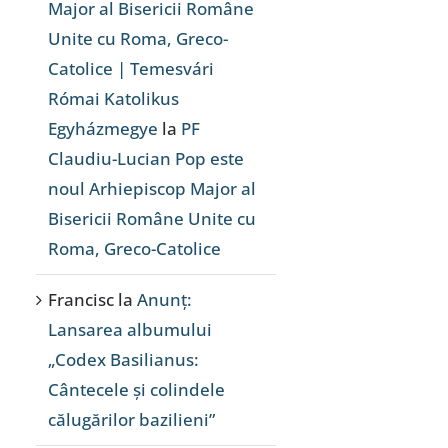
Major al Bisericii Române
Unite cu Roma, Greco-
Catolice | Temesvári
Római Katolikus
Egyházmegye
la
PF
Claudiu-Lucian Pop este
noul Arhiepiscop Major al
Bisericii Române Unite cu
Roma, Greco-Catolice
Francisc
la
Anunț:
Lansarea albumului
„Codex Basilianus:
Cântecele și colindele
călugărilor bazilieni”