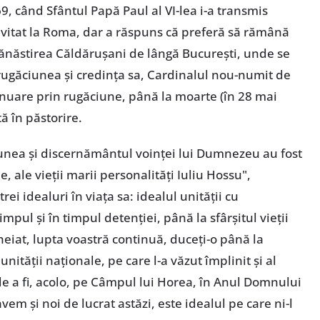
, când Sfântul Papă Paul al VI-lea i-a transmis
invitat la Roma, dar a răspuns că preferă să rămână
 Mănăstirea Căldărușani de lângă București, unde se
n rugăciunea și credința sa, Cardinalul nou-numit de
tinuare prin rugăciune, până la moarte (în 28 mai
ă în păstorire.
ciunea și discernământul voinței lui Dumnezeu au fost
ale vieții marii personalități Iuliu Hossu",
ei idealuri în viața sa: idealul unității cu
mpul și în timpul detenției, până la sfârșitul vieții
eiat, lupta voastră continuă, duceți-o până la
 unității naționale, pe care l-a văzut împlinit și al
de a fi, acolo, pe Câmpul lui Horea, în Anul Domnului
avem și noi de lucrat astăzi, este idealul pe care ni-l