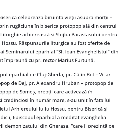
Biserica celebrează biruința vieții asupra morții –
prin rugăciune în biserica protopopială din centrul
 Liturghie arhierească și Slujba Parastasului pentru
 Hossu. Răspunsurile liturgice au fost oferite de
i ai Seminarului eparhial "Sf. Ioan Evanghelistul" din
t împreună cu pr. rector Marius Furtună.
ul eparhial de Cluj-Gherla, pr. Călin Bot – Vicar
otopop de Dej, pr. Alexandru Hruban – protopop de
opop de Someș, preoții care activează în
și credincioși în număr mare, s-au unit în fața lui
ul Arhiereului Iuliu Hossu, pentru Biserică și
edicii, Episcopul eparhial a meditat evanghelia
rii demonizatului din Gherasa, "care îl prezintă pe