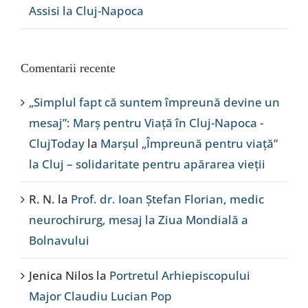
Assisi la Cluj-Napoca
Comentarii recente
„Simplul fapt că suntem împreună devine un
mesaj”: Marș pentru Viață în Cluj-Napoca -
ClujToday
la
Marșul „Împreună pentru viață”
la Cluj – solidaritate pentru apărarea vieții
R. N.
la
Prof. dr. Ioan Ștefan Florian, medic
neurochirurg, mesaj la Ziua Mondială a
Bolnavului
Jenica Nilos
la
Portretul Arhiepiscopului
Major Claudiu Lucian Pop