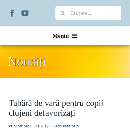
Skip
Cautare...
to
content
Meniu
Start
Noutăți
Noutăți
Prezentare
Tabără de vară pentru copii
Organizare
clujeni defavorizați
Liturgic
Publicat pe: 1 iulie 2019
|
Secțiunea:
Ştiri