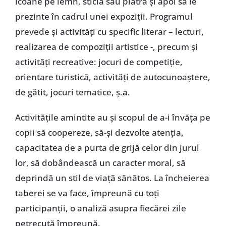
icoane pe lemn, sticlă sau piatră și apoi să le
prezinte în cadrul unei expoziții. Programul
prevede și activități cu specific literar – lecturi,
realizarea de compoziții artistice -, precum și
activități recreative: jocuri de competiție,
orientare turistică, activități de autocunoaștere,
de gătit, jocuri tematice, ș.a.
Activitățile amintite au și scopul de a-i învăța pe
copii să coopereze, să-și dezvolte atenția,
capacitatea de a purta de grijă celor din jurul
lor, să dobândească un caracter moral, să
deprindă un stil de viață sănătos. La încheierea
taberei se va face, împreună cu toți
participanții, o analiză asupra fiecărei zile
petrecută împreună.