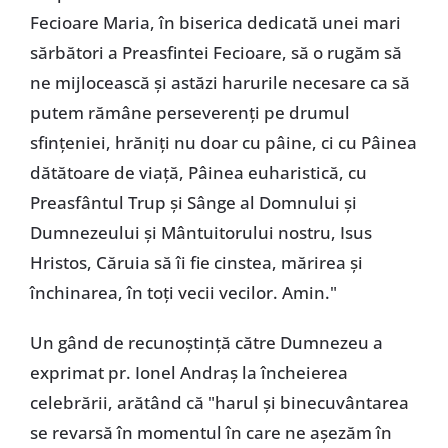
Fecioare Maria, în biserica dedicată unei mari
sărbători a Preasfintei Fecioare, să o rugăm să
ne mijlocească și astăzi harurile necesare ca să
putem rămâne perseverenți pe drumul
sfințeniei, hrăniți nu doar cu pâine, ci cu Pâinea
dătătoare de viață, Pâinea euharistică, cu
Preasfântul Trup și Sânge al Domnului și
Dumnezeului și Mântuitorului nostru, Isus
Hristos, Căruia să îi fie cinstea, mărirea și
închinarea, în toți vecii vecilor. Amin."
Un gând de recunoștință către Dumnezeu a
exprimat pr. Ionel Andraș la încheierea
celebrării, arătând că "harul și binecuvântarea
se revarsă în momentul în care ne așezăm în