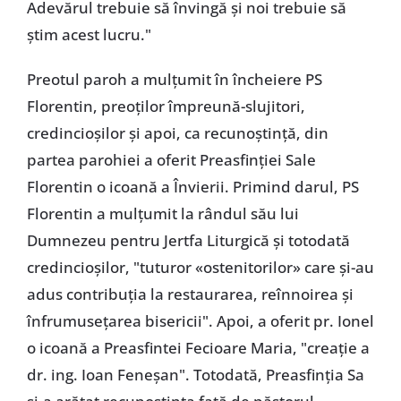
Adevărul trebuie să învingă și noi trebuie să
știm acest lucru."
Preotul paroh a mulțumit în încheiere PS
Florentin, preoților împreună-slujitori,
credincioșilor și apoi, ca recunoștință, din
partea parohiei a oferit Preasfinției Sale
Florentin o icoană a Învierii. Primind darul, PS
Florentin a mulțumit la rândul său lui
Dumnezeu pentru Jertfa Liturgică și totodată
credincioșilor, "tuturor «ostenitorilor» care și-au
adus contribuția la restaurarea, reînnoirea și
înfrumusețarea bisericii". Apoi, a oferit pr. Ionel
o icoană a Preasfintei Fecioare Maria, "creație a
dr. ing. Ioan Feneșan". Totodată, Preasfinția Sa