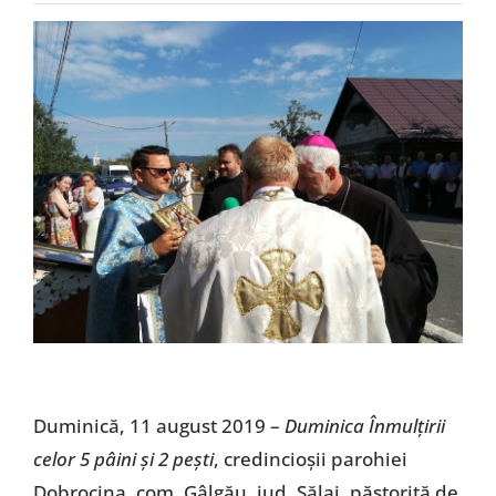
Special
Duminică, 11 august 2019 –
Duminica Înmulțirii
celor 5 pâini și 2 pești
, credincioșii parohiei
Dobrocina, com. Gâlgău, jud. Sălaj, păstorită de