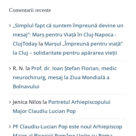
Comentarii recente
„Simplul fapt că suntem împreună devine un
mesaj”: Marș pentru Viață în Cluj-Napoca -
ClujToday
la
Marșul „Împreună pentru viață”
la Cluj – solidaritate pentru apărarea vieții
R. N.
la
Prof. dr. Ioan Ștefan Florian, medic
neurochirurg, mesaj la Ziua Mondială a
Bolnavului
Jenica Nilos
la
Portretul Arhiepiscopului
Major Claudiu Lucian Pop
PF Claudiu-Lucian Pop este noul Arhiepiscop
Major al Bisericii Române Unite cu Roma,