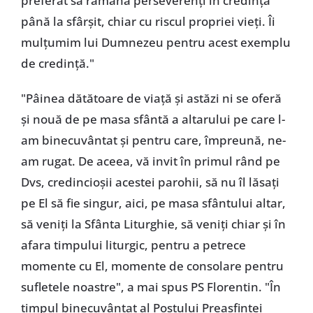
preferat să rămână perseverenți în credință
până la sfârșit, chiar cu riscul propriei vieți. Îi
mulțumim lui Dumnezeu pentru acest exemplu
de credință."
"Pâinea dătătoare de viață și astăzi ni se oferă
și nouă de pe masa sfântă a altarului pe care l-
am binecuvântat și pentru care, împreună, ne-
am rugat. De aceea, vă invit în primul rând pe
Dvs, credincioșii acestei parohii, să nu îl lăsați
pe El să fie singur, aici, pe masa sfântului altar,
să veniți la Sfânta Liturghie, să veniți chiar și în
afara timpului liturgic, pentru a petrece
momente cu El, momente de consolare pentru
sufletele noastre", a mai spus PS Florentin. "În
timpul binecuvântat al Postului Preasfintei