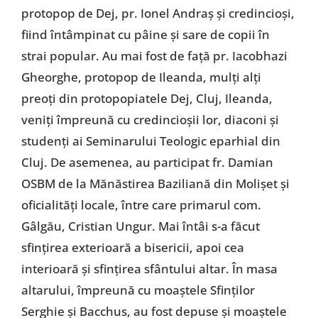
protopop de Dej, pr. Ionel Andraș și credincioși,
fiind întâmpinat cu pâine și sare de copii în
strai popular. Au mai fost de față pr. Iacobhazi
Gheorghe, protopop de Ileanda, mulți alți
preoți din protopopiatele Dej, Cluj, Ileanda,
veniți împreună cu credincioșii lor, diaconi și
studenți ai Seminarului Teologic eparhial din
Cluj. De asemenea, au participat fr. Damian
OSBM de la Mănăstirea Baziliană din Molișet și
oficialități locale, între care primarul com.
Gâlgău, Cristian Ungur. Mai întâi s-a făcut
sfințirea exterioară a bisericii, apoi cea
interioară și sfințirea sfântului altar. În masa
altarului, împreună cu moaștele Sfinților
Serghie și Bacchus, au fost depuse și moaștele