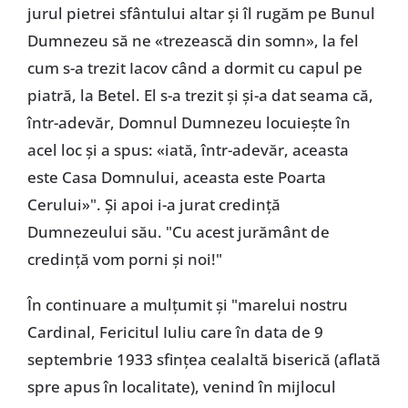
jurul pietrei sfântului altar și îl rugăm pe Bunul
Dumnezeu să ne «trezească din somn», la fel
cum s-a trezit Iacov când a dormit cu capul pe
piatră, la Betel. El s-a trezit și și-a dat seama că,
într-adevăr, Domnul Dumnezeu locuiește în
acel loc și a spus: «iată, într-adevăr, aceasta
este Casa Domnului, aceasta este Poarta
Cerului»". Și apoi i-a jurat credință
Dumnezeului său. "Cu acest jurământ de
credință vom porni și noi!"
În continuare a mulțumit și "marelui nostru
Cardinal, Fericitul Iuliu care în data de 9
septembrie 1933 sfințea cealaltă biserică (aflată
spre apus în localitate), venind în mijlocul