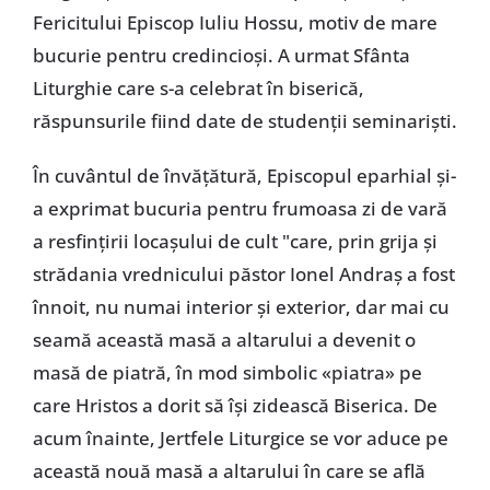
Fericitului Episcop Iuliu Hossu, motiv de mare
bucurie pentru credincioși. A urmat Sfânta
Liturghie care s-a celebrat în biserică,
răspunsurile fiind date de studenții seminariști.
În cuvântul de învățătură, Episcopul eparhial și-
a exprimat bucuria pentru frumoasa zi de vară
a resfințirii locașului de cult "care, prin grija și
strădania vrednicului păstor Ionel Andraș a fost
înnoit, nu numai interior și exterior, dar mai cu
seamă această masă a altarului a devenit o
masă de piatră, în mod simbolic «piatra» pe
care Hristos a dorit să își zidească Biserica. De
acum înainte, Jertfele Liturgice se vor aduce pe
această nouă masă a altarului în care se află