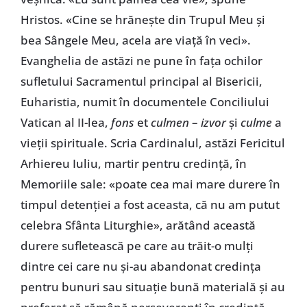
Hristos. «Cine se hrănește din Trupul Meu și
bea Sângele Meu, acela are viață în veci».
Evanghelia de astăzi ne pune în fața ochilor
sufletului Sacramentul principal al Bisericii,
Euharistia, numit în documentele Conciliului
Vatican al II-lea,
fons
et
culmen
–
izvor
și
culme
a
vieții spirituale. Scria Cardinalul, astăzi Fericitul
Arhiereu Iuliu, martir pentru credință, în
Memoriile sale: «poate cea mai mare durere în
timpul detenției a fost aceasta, că nu am putut
celebra Sfânta Liturghie», arătând această
durere sufletească pe care au trăit-o mulți
dintre cei care nu și-au abandonat credința
pentru bunuri sau situație bună materială și au