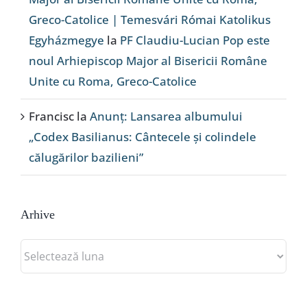
Greco-Catolice | Temesvári Római Katolikus
Egyházmegye
la
PF Claudiu-Lucian Pop este
noul Arhiepiscop Major al Bisericii Române
Unite cu Roma, Greco-Catolice
Francisc
la
Anunț: Lansarea albumului
„Codex Basilianus: Cântecele și colindele
călugărilor bazilieni”
Arhive
Arhive