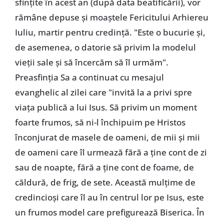
sfințite în acest an (după data beatificării), vor
rămâne depuse și moaștele Fericitului Arhiereu
Iuliu, martir pentru credință. "Este o bucurie și,
de asemenea, o datorie să privim la modelul
vieții sale și să încercăm să îl urmăm".
Preasfinția Sa a continuat cu mesajul
evanghelic al zilei care "invită la a privi spre
viața publică a lui Isus. Să privim un moment
foarte frumos, să ni-l închipuim pe Hristos
înconjurat de masele de oameni, de mii și mii
de oameni care îl urmează fără a ține cont de zi
sau de noapte, fără a ține cont de foame, de
căldură, de frig, de sete. Această mulțime de
credincioși care îl au în centrul lor pe Isus, este
un frumos model care prefigurează Biserica. În