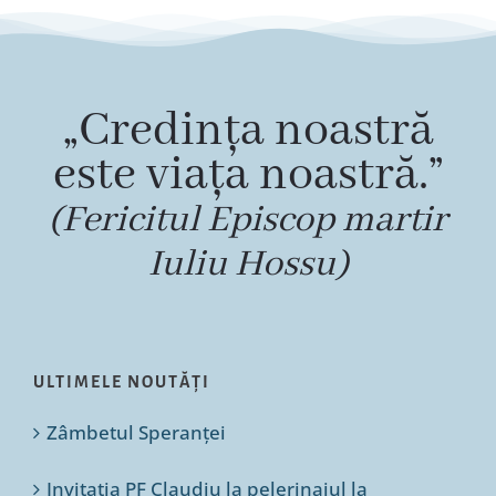
„Credința noastră
este viața noastră.”
(Fericitul Episcop martir
Iuliu Hossu)
ULTIMELE NOUTĂȚI
Zâmbetul Speranței
Invitația PF Claudiu la pelerinajul la