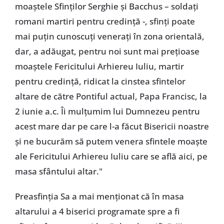
moaștele Sfinților Serghie și Bacchus – soldați
romani martiri pentru credință -, sfinți poate
mai puțin cunoscuți venerați în zona orientală,
dar, a adăugat, pentru noi sunt mai prețioase
moaștele Fericitului Arhiereu Iuliu, martir
pentru credință, ridicat la cinstea sfintelor
altare de către Pontiful actual, Papa Francisc, la
2 iunie a.c. Îi mulțumim lui Dumnezeu pentru
acest mare dar pe care l-a făcut Bisericii noastre
și ne bucurăm să putem venera sfintele moaște
ale Fericitului Arhiereu Iuliu care se află aici, pe
masa sfântului altar."
Preasfinția Sa a mai menționat că în masa
altarului a 4 biserici programate spre a fi