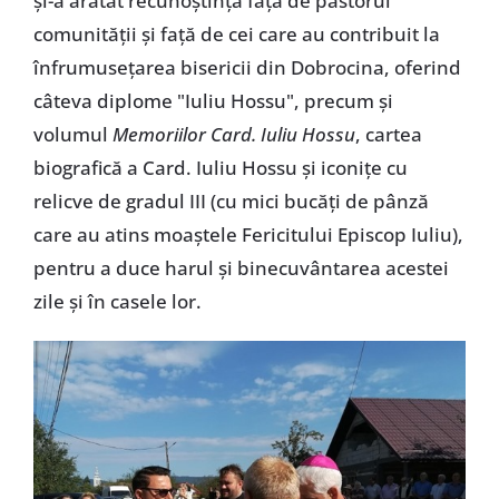
și-a arătat recunoștința față de păstorul
comunității și față de cei care au contribuit la
înfrumusețarea bisericii din Dobrocina, oferind
câteva diplome "Iuliu Hossu", precum și
volumul
Memoriilor Card. Iuliu Hossu
, cartea
biografică a Card. Iuliu Hossu și iconițe cu
relicve de gradul III (cu mici bucăți de pânză
care au atins moaștele Fericitului Episcop Iuliu),
pentru a duce harul și binecuvântarea acestei
zile și în casele lor.