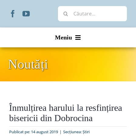
Skip
Cautare...
to
content
Meniu
Start
Noutăți
Noutăți
Prezentare
Înmulțirea harului la resfințirea
Organizare
bisericii din Dobrocina
Liturgic
Publicat pe: 14 august 2019
|
Secțiunea:
Ştiri