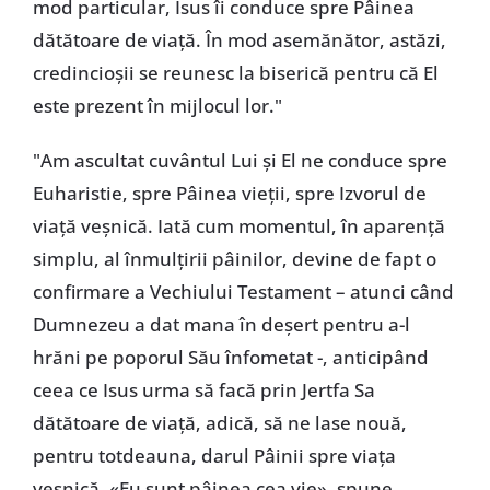
mod particular, Isus îi conduce spre Pâinea
dătătoare de viață. În mod asemănător, astăzi,
credincioșii se reunesc la biserică pentru că El
este prezent în mijlocul lor."
"Am ascultat cuvântul Lui și El ne conduce spre
Euharistie, spre Pâinea vieții, spre Izvorul de
viață veșnică. Iată cum momentul, în aparență
simplu, al înmulțirii pâinilor, devine de fapt o
confirmare a Vechiului Testament – atunci când
Dumnezeu a dat mana în deșert pentru a-l
hrăni pe poporul Său înfometat -, anticipând
ceea ce Isus urma să facă prin Jertfa Sa
dătătoare de viață, adică, să ne lase nouă,
pentru totdeauna, darul Pâinii spre viața
veșnică. «Eu sunt pâinea cea vie», spune