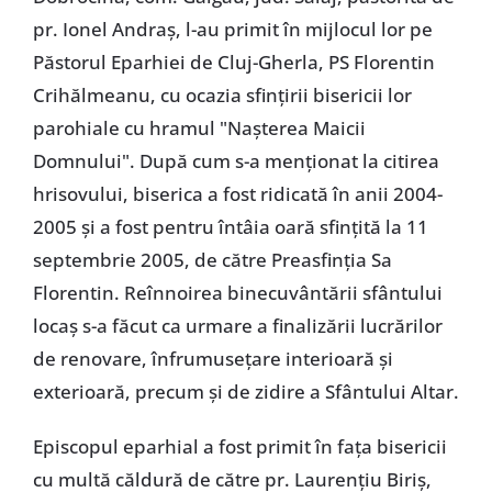
pr. Ionel Andraș, l-au primit în mijlocul lor pe
Păstorul Eparhiei de Cluj-Gherla, PS Florentin
Crihălmeanu, cu ocazia sfințirii bisericii lor
parohiale cu hramul "Nașterea Maicii
Domnului". După cum s-a menționat la citirea
hrisovului, biserica a fost ridicată în anii 2004-
2005 și a fost pentru întâia oară sfințită la 11
septembrie 2005, de către Preasfinția Sa
Florentin. Reînnoirea binecuvântării sfântului
locaș s-a făcut ca urmare a finalizării lucrărilor
de renovare, înfrumusețare interioară și
exterioară, precum și de zidire a Sfântului Altar.
Episcopul eparhial a fost primit în fața bisericii
cu multă căldură de către pr. Laurențiu Biriș,