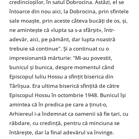
credincioșilor, în satul Dobrocina. Astăzi, el se
întoarce din nou aici, la Dobrocina, prin sfintele
sale moaște, prin aceste câteva bucăți de os, și,
ne amintește că «lupta sa s-a sfârșit», într-
adevăr, aici, pe pământ, dar lupta noastră
trebuie să continue". Și a continuat cu o
impresionantă mărturie: "Mi-au povestit,
bunicul și bunica, despre momentul când
Episcopul Iuliu Hossu a sfințit biserica din
Târlișua. Era ultima biserică sfințită de către
Episcopul Hossu în octombrie 1948. Bunicul își
amintea că în predica pe care a ținut-o,
Arhiereul i-a îndemnat ca oamenii să fie tari, cu
răbdare, cu credință, pentru că minciuna se
întărește, dar la final adevărul va învinge.