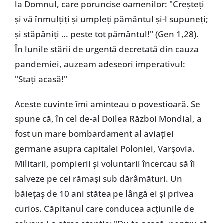
la Domnul, care poruncise oamenilor: "Creșteți
și vă înmulțiți și umpleți pământul și-l supuneți;
și stăpâniți … peste tot pământul!" (Gen 1,28).
În lunile stării de urgență decretată din cauza
pandemiei, auzeam adeseori imperativul:
"Stați acasă!"
Aceste cuvinte îmi aminteau o povestioară. Se
spune că, în cel de-al Doilea Război Mondial, a
fost un mare bombardament al aviației
germane asupra capitalei Poloniei, Varșovia.
Militarii, pompierii și voluntarii încercau să îi
salveze pe cei rămași sub dărâmături. Un
băiețaș de 10 ani stătea pe lângă ei și privea
curios. Căpitanul care conducea acțiunile de