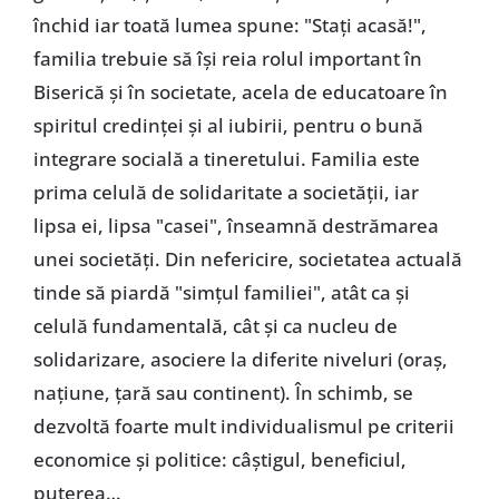
închid iar toată lumea spune: "Stați acasă!",
familia trebuie să își reia rolul important în
Biserică și în societate, acela de educatoare în
spiritul credinței și al iubirii, pentru o bună
integrare socială a tineretului. Familia este
prima celulă de solidaritate a societății, iar
lipsa ei, lipsa "casei", înseamnă destrămarea
unei societăți. Din nefericire, societatea actuală
tinde să piardă "simțul familiei", atât ca și
celulă fundamentală, cât și ca nucleu de
solidarizare, asociere la diferite niveluri (oraș,
națiune, țară sau continent). În schimb, se
dezvoltă foarte mult individualismul pe criterii
economice și politice: câștigul, beneficiul,
puterea…