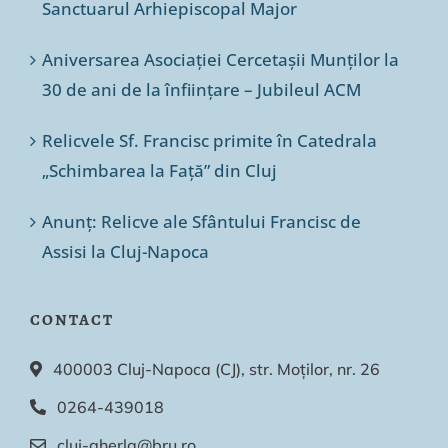
Sanctuarul Arhiepiscopal Major
Aniversarea Asociației Cercetașii Munților la
30 de ani de la înființare – Jubileul ACM
Relicvele Sf. Francisc primite în Catedrala
„Schimbarea la Față” din Cluj
Anunț: Relicve ale Sfântului Francisc de
Assisi la Cluj-Napoca
CONTACT
400003 Cluj-Napoca (CJ), str. Moților, nr. 26
0264-439018
cluj-gherla@bru.ro