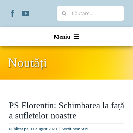
Skip
Cautare...
to
content
Meniu
Start
Noutăți
Noutăți
Prezentare
PS Florentin: Schimbarea la față
Organizare
a sufletelor noastre
Liturgic
Publicat pe: 11 august 2020
|
Secțiunea:
Ştiri