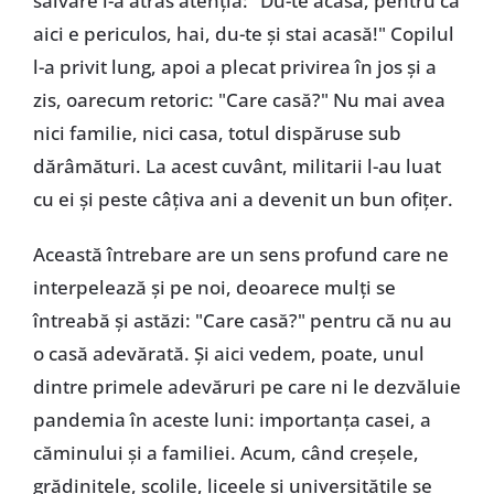
salvare i-a atras atenția: "Du-te acasă, pentru că
aici e periculos, hai, du-te și stai acasă!" Copilul
l-a privit lung, apoi a plecat privirea în jos și a
zis, oarecum retoric: "Care casă?" Nu mai avea
nici familie, nici casa, totul dispăruse sub
dărâmături. La acest cuvânt, militarii l-au luat
cu ei și peste câțiva ani a devenit un bun ofițer.
Această întrebare are un sens profund care ne
interpelează și pe noi, deoarece mulți se
întreabă și astăzi: "Care casă?" pentru că nu au
o casă adevărată. Și aici vedem, poate, unul
dintre primele adevăruri pe care ni le dezvăluie
pandemia în aceste luni: importanța casei, a
căminului și a familiei. Acum, când creșele,
grădinițele, școlile, liceele și universitățile se