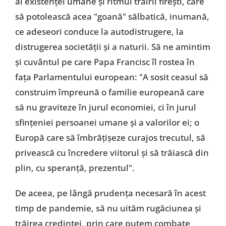
al existenței umane și ritmul trăirii firești, care
să potolească acea "goană" sălbatică, inumană,
ce adeseori conduce la autodistrugere, la
distrugerea societății și a naturii. Să ne amintim
și cuvântul pe care Papa Francisc îl rostea în
fața Parlamentului european: "A sosit ceasul să
construim împreună o familie europeană care
să nu graviteze în jurul economiei, ci în jurul
sfințeniei persoanei umane și a valorilor ei; o
Europă care să îmbrățișeze curajos trecutul, să
privească cu încredere viitorul și să trăiască din
plin, cu speranță, prezentul".
De aceea, pe lângă prudența necesară în acest
timp de pandemie, să nu uităm rugăciunea și
trăirea credinței, prin care putem combate