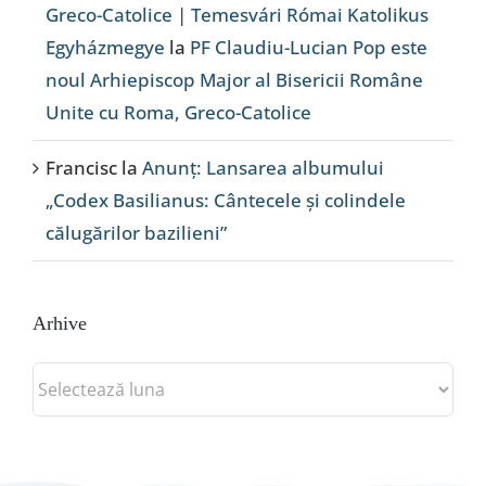
Greco-Catolice | Temesvári Római Katolikus
Egyházmegye
la
PF Claudiu-Lucian Pop este
noul Arhiepiscop Major al Bisericii Române
Unite cu Roma, Greco-Catolice
Francisc
la
Anunț: Lansarea albumului
„Codex Basilianus: Cântecele și colindele
călugărilor bazilieni”
Arhive
Arhive