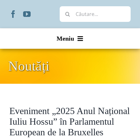
Skip
Cautare...
to
content
Meniu
Start
Noutăți
Noutăți
Prezentare
Eveniment „2025 Anul Național
Organizare
Iuliu Hossu” în Parlamentul
Liturgic
European de la Bruxelles