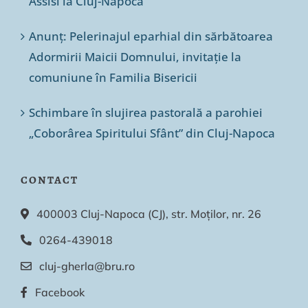
Assisi la Cluj-Napoca
Anunț: Pelerinajul eparhial din sărbătoarea
Adormirii Maicii Domnului, invitație la
comuniune în Familia Bisericii
Schimbare în slujirea pastorală a parohiei
„Coborârea Spiritului Sfânt” din Cluj-Napoca
CONTACT
400003 Cluj-Napoca (CJ), str. Moților, nr. 26
0264-439018
cluj-gherla@bru.ro
Facebook