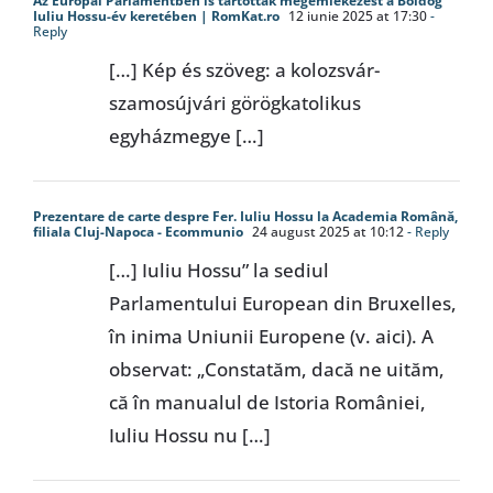
Az Európai Parlamentben is tartottak megemlékezést a Boldog
Iuliu Hossu-év keretében | RomKat.ro
12 iunie 2025 at 17:30
-
Reply
[…] Kép és szöveg: a kolozsvár-
szamosújvári görögkatolikus
egyházmegye […]
Prezentare de carte despre Fer. Iuliu Hossu la Academia Română,
filiala Cluj-Napoca - Ecommunio
24 august 2025 at 10:12
- Reply
[…] Iuliu Hossu” la sediul
Parlamentului European din Bruxelles,
în inima Uniunii Europene (v. aici). A
observat: „Constatăm, dacă ne uităm,
că în manualul de Istoria României,
Iuliu Hossu nu […]