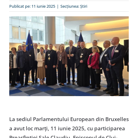
Special
Publicat pe: 11 iunie 2025
|
Secțiunea:
Ştiri
La sediul Parlamentului European din Bruxelles
a avut loc marți, 11 iunie 2025, cu participarea
Preasfinției Sale Claudiu, Episcopul de Cluj-