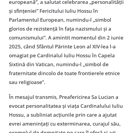
europeană”, a salutat celebrarea „personalității
și sfințeniei” Fericitului Iuliu Hossu în
Parlamentul European, numindu-l „simbol
glorios de rezistență în fața nazismului și a
comunismului”. A amintit momentul din 2 iunie
2025, când Sfântul Părinte Leon al XIV-lea l-a
omagiat pe Cardinalul Iuliu Hossu în Capela
Sixtină din Vatican, numindu-l „simbol de
fraternitate dincolo de toate frontierele etnice
sau religioase”.
În mesajul transmis, Preafericirea Sa Lucian a
evocat personalitatea și viața Cardinalului Iuliu
Hossu, a subliniat acțiunile prin care a ajutat
evrei amenințați cu exterminarea, curajul său,
exemplul de demnitate pe care îl oferă și azi