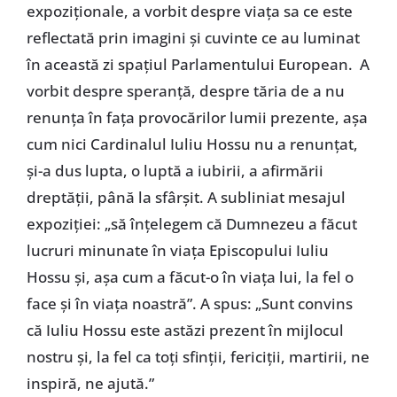
expoziționale, a vorbit despre viața sa ce este
reflectată prin imagini și cuvinte ce au luminat
în această zi spațiul Parlamentului European. A
vorbit despre speranță, despre tăria de a nu
renunța în fața provocărilor lumii prezente, așa
cum nici Cardinalul Iuliu Hossu nu a renunțat,
și-a dus lupta, o luptă a iubirii, a afirmării
dreptății, până la sfârșit. A subliniat mesajul
expoziției: „să înțelegem că Dumnezeu a făcut
lucruri minunate în viața Episcopului Iuliu
Hossu și, așa cum a făcut-o în viața lui, la fel o
face și în viața noastră”. A spus: „Sunt convins
că Iuliu Hossu este astăzi prezent în mijlocul
nostru și, la fel ca toți sfinții, fericiții, martirii, ne
inspiră, ne ajută.”