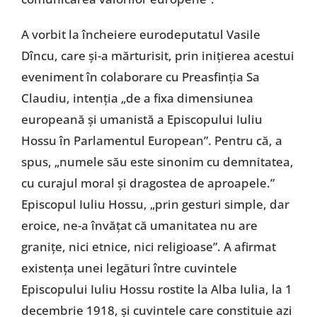
A vorbit la încheiere eurodeputatul Vasile
Dîncu, care și-a mărturisit, prin inițierea acestui
eveniment în colaborare cu Preasfinția Sa
Claudiu, intenția „de a fixa dimensiunea
europeană și umanistă a Episcopului Iuliu
Hossu în Parlamentul European”. Pentru că, a
spus, „numele său este sinonim cu demnitatea,
cu curajul moral și dragostea de aproapele.”
Episcopul Iuliu Hossu, „prin gesturi simple, dar
eroice, ne-a învățat că umanitatea nu are
granițe, nici etnice, nici religioase”. A afirmat
existența unei legături între cuvintele
Episcopului Iuliu Hossu rostite la Alba Iulia, la 1
decembrie 1918, și cuvintele care constituie azi