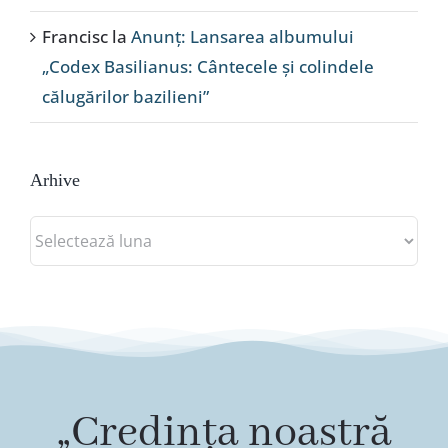
Francisc
la
Anunț: Lansarea albumului
„Codex Basilianus: Cântecele și colindele
călugărilor bazilieni”
Arhive
Arhive
„Credința noastră