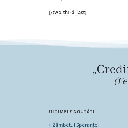
[/two_third_last]
„Credi
(Fe
ULTIMELE NOUTĂȚI
Zâmbetul Speranței