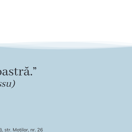
astră.”
ssu)
 str. Moților, nr. 26