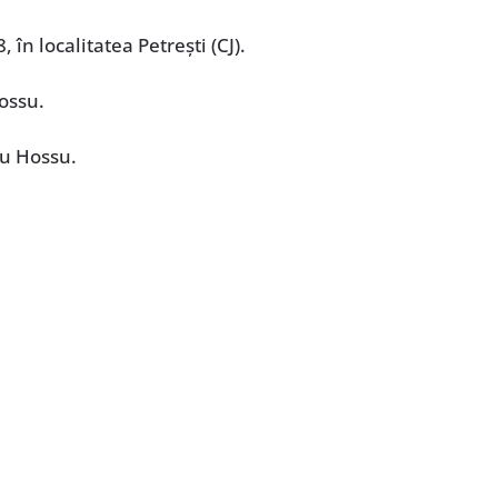
 în localitatea Petreşti (CJ).
Hossu.
liu Hossu.