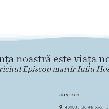
nța noastră este viața no
ricitul Episcop martir Iuliu Ho
CONTACT
400003 Cluj-Napoca (CJ),