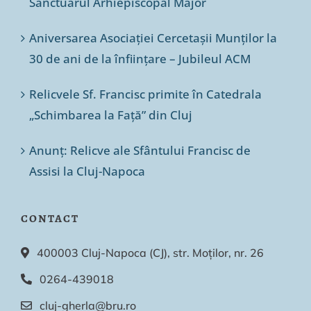
Sanctuarul Arhiepiscopal Major
Aniversarea Asociației Cercetașii Munților la
30 de ani de la înființare – Jubileul ACM
Relicvele Sf. Francisc primite în Catedrala
„Schimbarea la Față” din Cluj
Anunț: Relicve ale Sfântului Francisc de
Assisi la Cluj-Napoca
CONTACT
400003 Cluj-Napoca (CJ), str. Moților, nr. 26
0264-439018
cluj-gherla@bru.ro