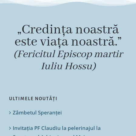
Special
„Credința noastră
este viața noastră.”
(Fericitul Episcop martir
Iuliu Hossu)
ULTIMELE NOUTĂȚI
Zâmbetul Speranței
Invitația PF Claudiu la pelerinajul la