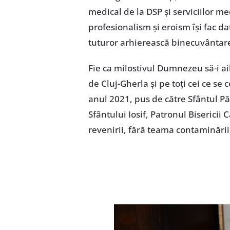
medical de la DSP și serviciilor me
profesionalism și eroism își fac d
tuturor arhierească binecuvântar
Fie ca milostivul Dumnezeu să-i aib
de Cluj-Gherla și pe toți cei ce s
anul 2021, pus de către Sfântul Pă
Sfântului Iosif, Patronul Bisericii C
revenirii, fără teama contaminării, 