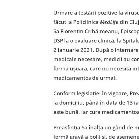
Urmare a testării pozitive la virus
făcut la Policlinica
MedLife
din Clu
Sa Florentin Crihălmeanu, Episcopul
DSP la o evaluare clinică, la Spita
2 ianuarie 2021. După o internare d
medicale necesare, medicii au con
formă ușoară, care nu necesită in
medicamentos de urmat.
Conform legislației în vigoare, Pre
la domiciliu, până în data de 13 ia
este bună, iar cura medicamentoasă
Preasfinția Sa înalță un gând de 
formă gravă a bolii și, de aseme