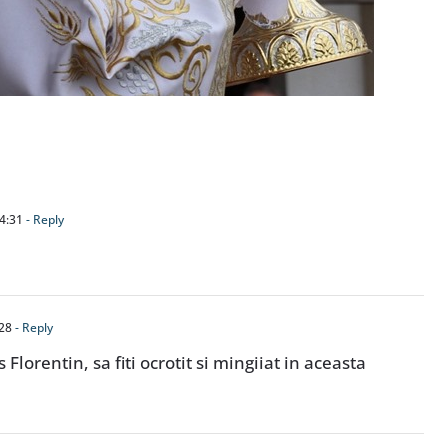
4:31
- Reply
:28
- Reply
lorentin, sa fiti ocrotit si mingiiat in aceasta