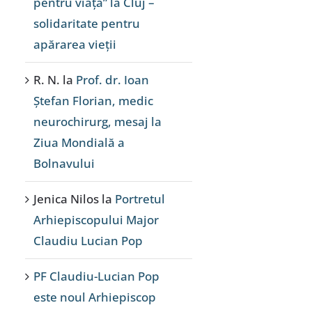
pentru viață” la Cluj –
solidaritate pentru
apărarea vieții
R. N.
la
Prof. dr. Ioan
Ștefan Florian, medic
neurochirurg, mesaj la
Ziua Mondială a
Bolnavului
Jenica Nilos
la
Portretul
Arhiepiscopului Major
Claudiu Lucian Pop
PF Claudiu-Lucian Pop
este noul Arhiepiscop