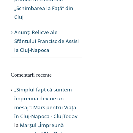
„Schimbarea la Față” din
Cluj
Anunț: Relicve ale
Sfântului Francisc de Assisi
la Cluj-Napoca
Comentarii recente
„Simplul fapt că suntem
împreună devine un
mesaj”: Marș pentru Viață
în Cluj-Napoca - ClujToday
la
Marșul „Împreună