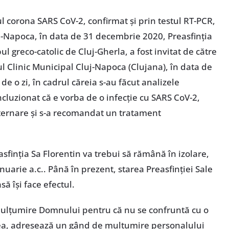
ul corona SARS CoV-2, confirmat și prin testul RT-PCR,
j-Napoca, în data de 31 decembrie 2020, Preasfinția
 greco-catolic de Cluj-Gherla, a fost invitat de către
lul Clinic Municipal Cluj-Napoca (Clujana), în data de
e o zi, în cadrul căreia s-au făcut analizele
cluzionat că e vorba de o infecție cu SARS CoV-2,
ternare și s-a recomandat un tratament
asfinția Sa Florentin va trebui să rămână în izolare,
nuarie a.c.. Până în prezent, starea Preasfinției Sale
 își face efectul.
mulțumire Domnului pentru că nu se confruntă cu o
nea, adresează un gând de mulțumire personalului