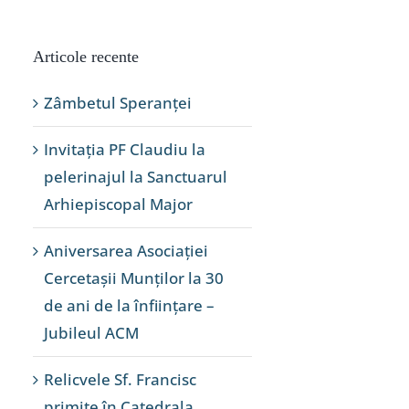
Articole recente
Zâmbetul Speranței
Invitația PF Claudiu la
pelerinajul la Sanctuarul
Arhiepiscopal Major
Aniversarea Asociației
Cercetașii Munților la 30
de ani de la înființare –
Jubileul ACM
Relicvele Sf. Francisc
primite în Catedrala