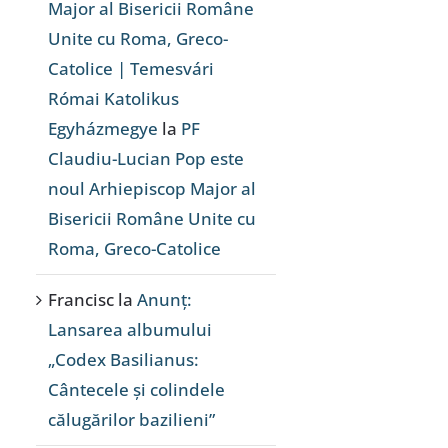
Major al Bisericii Române
Unite cu Roma, Greco-
Catolice | Temesvári
Római Katolikus
Egyházmegye
la
PF
Claudiu-Lucian Pop este
noul Arhiepiscop Major al
Bisericii Române Unite cu
Roma, Greco-Catolice
Francisc
la
Anunț:
Lansarea albumului
„Codex Basilianus:
Cântecele și colindele
călugărilor bazilieni”