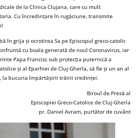
dicale de la Clinica Clujana, care cu mult
atoria. Cu încredințare în rugăciune, transmite
e!
ă în grija și ocrotirea Sa pe Episcopul greco-catolic
e confruntă cu boala generată de noul Coronavirus, iar
rinte Papa Francisc sub protecția puternică a
atolice și al Eparhiei de Cluj-Gherla, să fie și un an al
la bucuria împărtășirii trăirii credinței.
Biroul de Presă al
Episcopiei Greco-Catolice de Cluj-Gherla
pr. Daniel Avram, purtător de cuvânt