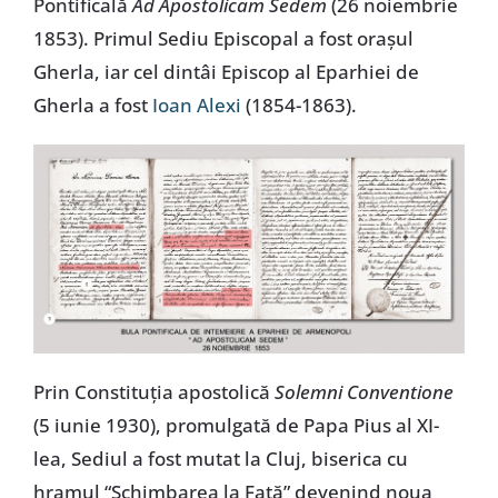
Pontificală
Ad Apostolicam Sedem
(26 noiembrie
Special
1853). Primul Sediu Episcopal a fost oraşul
Gherla, iar cel dintâi Episcop al Eparhiei de
Gherla a fost
Ioan Alexi
(1854-1863).
Prin Constituţia apostolică
Solemni Conventione
(5 iunie 1930), promulgată de Papa Pius al XI-
lea, Sediul a fost mutat la Cluj, biserica cu
hramul “Schimbarea la Faţă” devenind noua