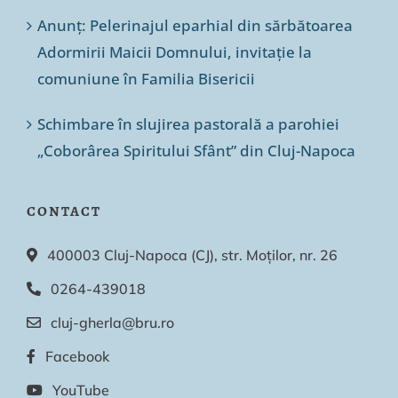
Anunț: Pelerinajul eparhial din sărbătoarea
Adormirii Maicii Domnului, invitație la
comuniune în Familia Bisericii
Schimbare în slujirea pastorală a parohiei
„Coborârea Spiritului Sfânt” din Cluj-Napoca
CONTACT
400003 Cluj-Napoca (CJ), str. Moților, nr. 26
0264-439018
cluj-gherla@bru.ro
Facebook
YouTube