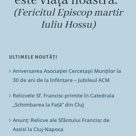
este viața noastră.”
(Fericitul Episcop martir
Iuliu Hossu)
ULTIMELE NOUTĂȚI
Aniversarea Asociației Cercetașii Munților la
30 de ani de la înființare – Jubileul ACM
Relicvele Sf. Francisc primite în Catedrala
„Schimbarea la Față” din Cluj
Anunț: Relicve ale Sfântului Francisc de
Assisi la Cluj-Napoca