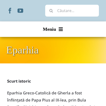
Skip
Cautare...
to
content
Meniu
Start
Eparhia
Noutăți
Prezentare
Scurt istoric
Organizare
Eparhia Greco-Catolică de Gherla a fost
Liturgic
înfiinţată de Papa Pius al IX-lea, prin Bula