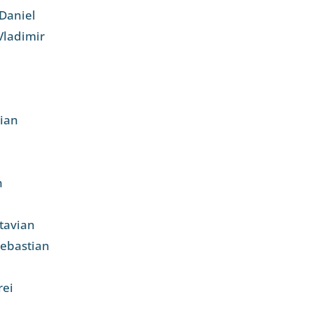
Daniel
Vladimir
lian
n
ctavian
Sebastian
rei