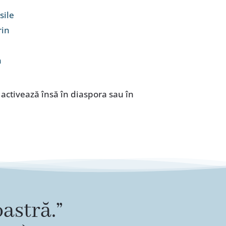
sile
rin
n
i activează însă în diaspora sau în
astră.”