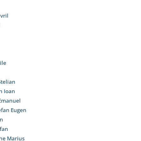
vril
l
ile
telian
n Ioan
 Emanuel
efan Eugen
an
efan
he Marius