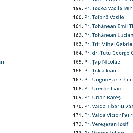
Pr. Todea Vasile Mih
Pr. Tofană Vasile
Pr. Tohănean Emil T
Pr. Tohănean Lucia
Pr. Trif Mihai Gabrie
Pr. dr. Tuțu George 
an
Pr. Țap Nicolae
Pr. Țolca Ioan
Pr. Ungureșan Gheo
Pr. Ureche Ioan
Pr. Urian Rareș
Pr. Vaida Tiberiu Vas
Pr. Vaida Victor Petr
Pr. Vereșezan Iosif
Pr. Vescan Iulian