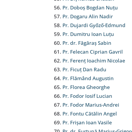
Pr. Doboș Bogdan Nuțu
Pr. Dogaru Alin Nadir
Pr. Dujardi Győző-Edmund
Pr. Dumitru Ioan Luțu
Pr. dr. Făgăraș Sabin
Pr. Felecan Ciprian Gavril
Pr. Ferenț Ioachim Nicolae
Pr. Ficuț Dan Radu
Pr. Flămând Augustin
Pr. Florea Gheorghe
Pr. Fodor Iosif Lucian
Pr. Fodor Marius-Andrei
Pr. Fontu Cătălin Angel
Pr. Frișan Ioan Vasile
Pr. dr. Furtună Marius-Grigor