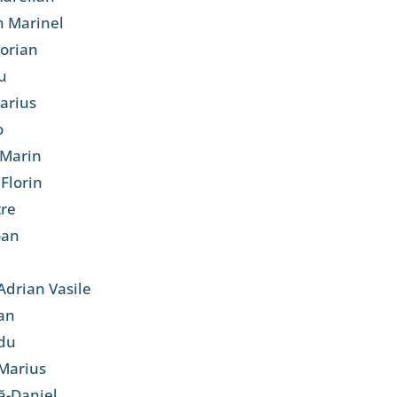
n Marinel
lorian
u
Marius
o
 Marin
Florin
tre
oan
Adrian Vasile
an
adu
 Marius
că-Daniel