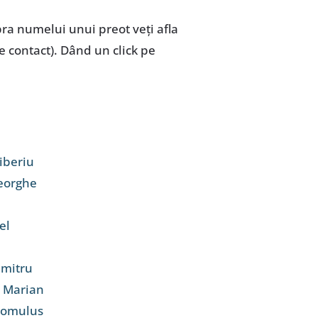
pra numelui unui preot veţi afla
de contact). Dând un click pe
iberiu
heorghe
el
umitru
l Marian
 Romulus