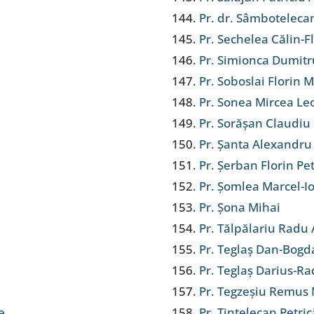
Pr. dr. Sâmboteleca
Pr. Sechelea Călin-F
Pr. Simionca Dumitr
Pr. Soboslai Florin 
Pr. Sonea Mircea Le
Pr. Sorășan Claudiu
Pr. Șanta Alexandru 
Pr. Șerban Florin Pe
Pr. Șomlea Marcel-I
Pr. Șona Mihai
Pr. Tălpălariu Radu 
Pr. Teglaș Dan-Bogd
Pr. Teglaș Darius-R
Pr. Tegzeșiu Remus
e
Pr. Tintelecan Petri