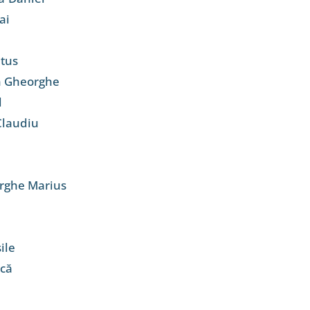
ai
itus
n Gheorghe
l
Claudiu
rghe Marius
ile
ică