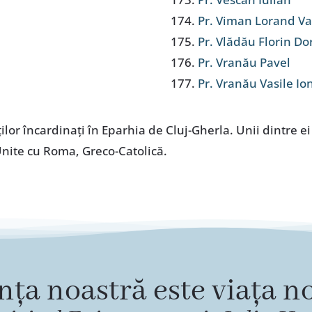
Pr. Viman Lorand Va
Pr. Vlădău Florin Do
Pr. Vranău Pavel
Pr. Vranău Vasile Io
ilor încardinaţi în Eparhia de Cluj-Gherla. Unii dintre e
Unite cu Roma, Greco-Catolică.
nța noastră este viața no