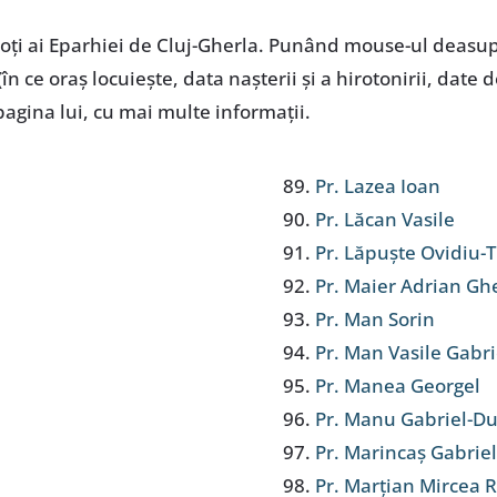
reoţi ai Eparhiei de Cluj-Gherla. Punând mouse-ul deasu
n ce oraş locuieşte, data naşterii şi a hirotonirii, date 
agina lui, cu mai multe informaţii.
Pr. Lazea Ioan
Pr. Lăcan Vasile
Pr. Lăpuște Ovidiu-T
Pr. Maier Adrian G
Pr. Man Sorin
Pr. Man Vasile Gabri
Pr. Manea Georgel
Pr. Manu Gabriel-D
Pr. Marincaș Gabrie
Pr. Marțian Mircea