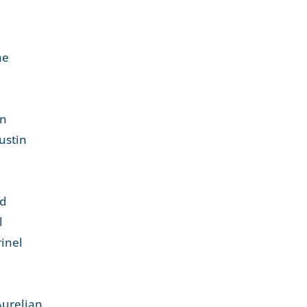
ae
in
ustin
ad
l
rinel
Aurelian