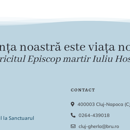
nța noastră este viața no
ricitul Episcop martir Iuliu Ho
CONTACT
400003 Cluj-Napoca (CJ),
0264-439018
ul la Sanctuarul
cluj-gherla@bru.ro