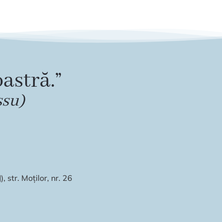
astră.”
ssu)
 str. Moților, nr. 26