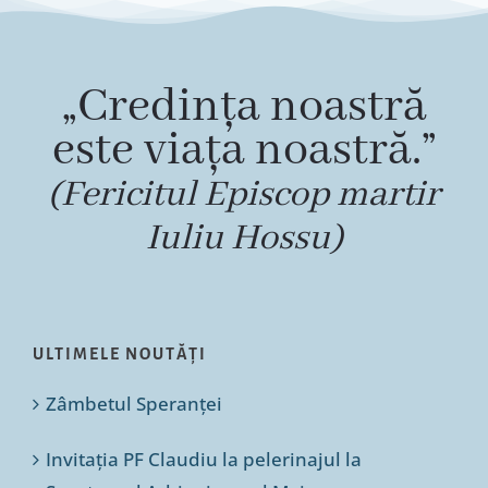
Special
„Credința noastră
este viața noastră.”
(Fericitul Episcop martir
Iuliu Hossu)
ULTIMELE NOUTĂȚI
Zâmbetul Speranței
Invitația PF Claudiu la pelerinajul la