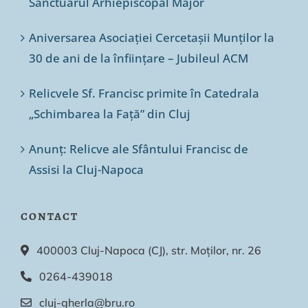
Sanctuarul Arhiepiscopal Major
Aniversarea Asociației Cercetașii Munților la
30 de ani de la înființare – Jubileul ACM
Relicvele Sf. Francisc primite în Catedrala
„Schimbarea la Față” din Cluj
Anunț: Relicve ale Sfântului Francisc de
Assisi la Cluj-Napoca
CONTACT
400003 Cluj-Napoca (CJ), str. Moților, nr. 26
0264-439018
cluj-gherla@bru.ro