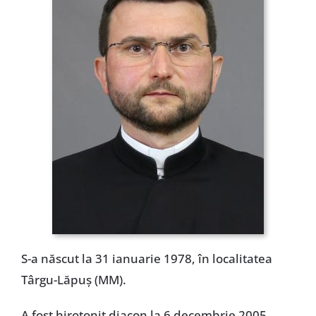
Special
S-a născut la 31 ianuarie 1978, în localitatea
Târgu-Lăpuș (MM).
A fost hirotonit diacon la 6 decembrie 2005,