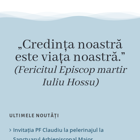
„Credința noastră
este viața noastră.”
(Fericitul Episcop martir
Iuliu Hossu)
ULTIMELE NOUTĂȚI
Invitația PF Claudiu la pelerinajul la
Sanctuarul Arhiepiscopal Major