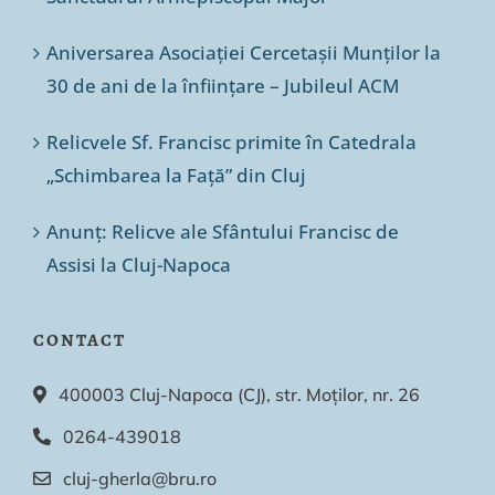
Aniversarea Asociației Cercetașii Munților la
30 de ani de la înființare – Jubileul ACM
Relicvele Sf. Francisc primite în Catedrala
„Schimbarea la Față” din Cluj
Anunț: Relicve ale Sfântului Francisc de
Assisi la Cluj-Napoca
CONTACT
400003 Cluj-Napoca (CJ), str. Moților, nr. 26
0264-439018
cluj-gherla@bru.ro