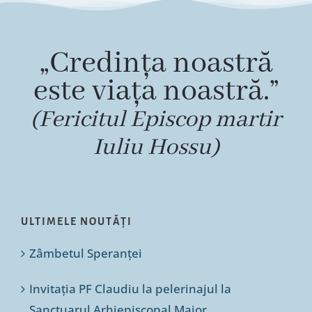
„Credința noastră
este viața noastră.”
(Fericitul Episcop martir
Iuliu Hossu)
ULTIMELE NOUTĂȚI
Zâmbetul Speranței
Invitația PF Claudiu la pelerinajul la
Sanctuarul Arhiepiscopal Major