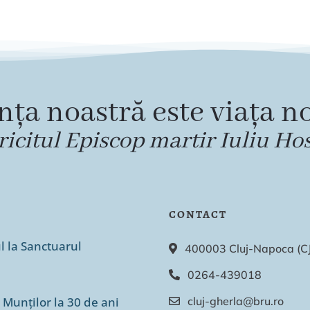
nța noastră este viața no
ricitul Episcop martir Iuliu Ho
CONTACT
ul la Sanctuarul
400003 Cluj-Napoca (CJ),
0264-439018
 Munților la 30 de ani
cluj-gherla@bru.ro