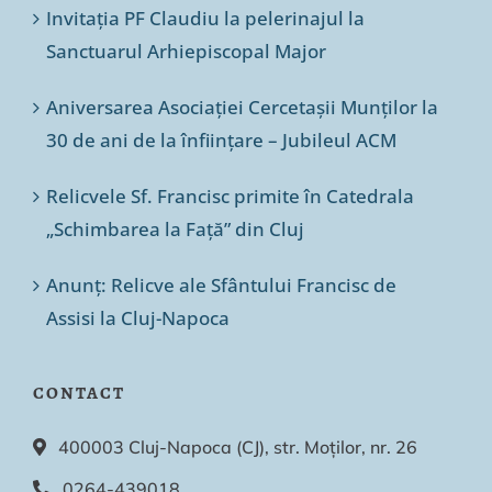
Invitația PF Claudiu la pelerinajul la
Sanctuarul Arhiepiscopal Major
Aniversarea Asociației Cercetașii Munților la
30 de ani de la înființare – Jubileul ACM
Relicvele Sf. Francisc primite în Catedrala
„Schimbarea la Față” din Cluj
Anunț: Relicve ale Sfântului Francisc de
Assisi la Cluj-Napoca
CONTACT
400003 Cluj-Napoca (CJ), str. Moților, nr. 26
0264-439018