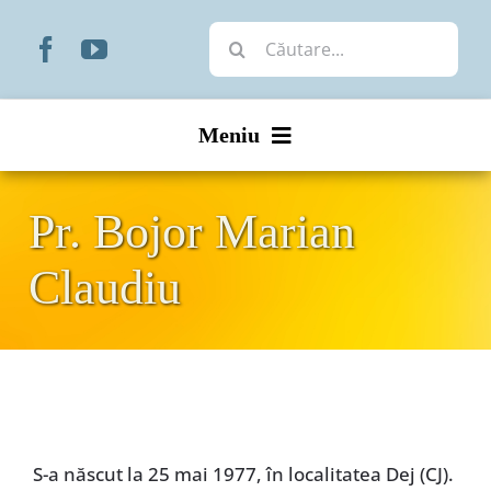
Skip
Cautare...
to
content
Meniu
Start
Pr. Bojor Marian
Noutăți
Claudiu
Prezentare
Organizare
Liturgic
S-a născut la 25 mai 1977, în localitatea Dej (CJ).