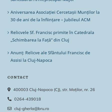
Aniversarea Asociației Cercetașii Munților la
30 de ani de la înființare – Jubileul ACM
Relicvele Sf. Francisc primite în Catedrala
„Schimbarea la Față” din Cluj
Anunț: Relicve ale Sfântului Francisc de
Assisi la Cluj-Napoca
CONTACT
400003 Cluj-Napoca (CJ), str. Moților, nr. 26
0264-439018
cluj-gherla@bru.ro