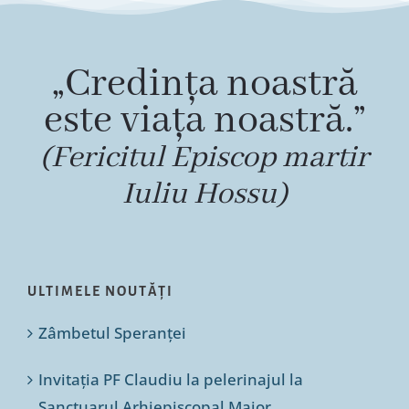
„Credința noastră
este viața noastră.”
(Fericitul Episcop martir
Iuliu Hossu)
ULTIMELE NOUTĂȚI
Zâmbetul Speranței
Invitația PF Claudiu la pelerinajul la
Sanctuarul Arhiepiscopal Major