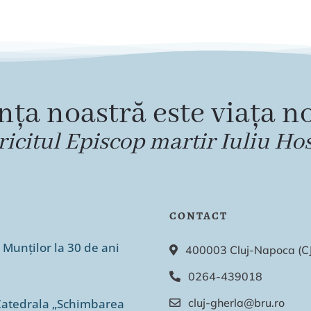
nța noastră este viața no
ricitul Episcop martir Iuliu Ho
CONTACT
 Munților la 30 de ani
400003 Cluj-Napoca (CJ),
0264-439018
n Catedrala „Schimbarea
cluj-gherla@bru.ro