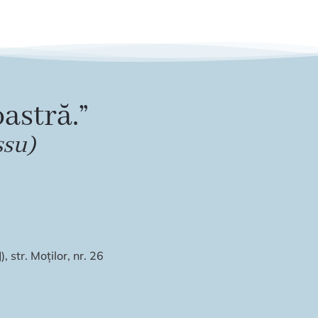
astră.”
ssu)
 str. Moților, nr. 26