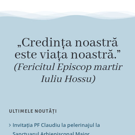
„Credința noastră
este viața noastră.”
(Fericitul Episcop martir
Iuliu Hossu)
ULTIMELE NOUTĂȚI
Invitația PF Claudiu la pelerinajul la
Sanctuarul Arhiepiscopal Major