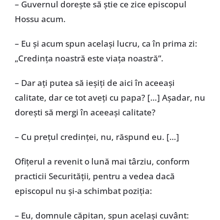
– Guvernul dorește să știe ce zice episcopul
Hossu acum.
– Eu și acum spun același lucru, ca în prima zi:
„Credința noastră este viața noastră”.
– Dar ați putea să ieșiți de aici în aceeași
calitate, dar ce tot aveți cu papa? […] Așadar, nu
dorești să mergi în aceeași calitate?
– Cu prețul credinței, nu, răspund eu. […]
Ofițerul a revenit o lună mai târziu, conform
practicii Securității
,
pentru a vedea dacă
episcopul nu și-a schimbat poziția:
– Eu, domnule căpitan, spun același cuvânt: