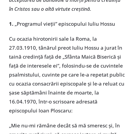
în Cristos sau o altă virtute creștină.
1.
„Programul vieții” episcopului Iuliu Hossu
Cu ocazia hirotonirii sale la Roma, la
27.03.1910, tânărul preot Iuliu Hossu a jurat în
taină credință față de „Sfânta Maică Biserică și
față de interesele ei”, folosindu-se de cuvintele
psalmistului, cuvinte pe care le-a repetat public
cu ocazia consacrării episcopale și le-a reluat cu
șase săptămâni înainte de moarte, la
16.04.1970, într-o scrisoare adresată
episcopului Ioan Ploscaru:
„Mie nu-mi rămâne decât să mă smeresc și, în