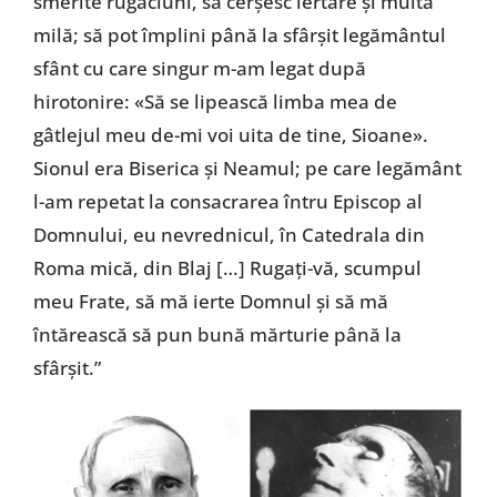
smerite rugăciuni, să cerșesc iertare și multă
milă; să pot împlini până la sfârșit legământul
sfânt cu care singur m-am legat după
hirotonire: «Să se lipească limba mea de
gâtlejul meu de-mi voi uita de tine, Sioane».
Sionul era Biserica și Neamul; pe care legământ
l-am repetat la consacrarea întru Episcop al
Domnului, eu nevrednicul, în Catedrala din
Roma mică, din Blaj […] Rugați-vă, scumpul
meu Frate, să mă ierte Domnul și să mă
întărească să pun bună mărturie până la
sfârșit.”