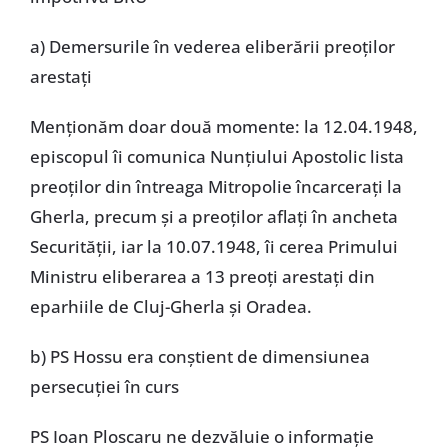
a) Demersurile în vederea eliberării preoților
arestați
Menționăm doar două momente: la 12.04.1948,
episcopul îi comunica Nunțiului Apostolic lista
preoților din întreaga Mitropolie încarcerați la
Gherla, precum și a preoților aflați în ancheta
Securității, iar la 10.07.1948, îi cerea Primului
Ministru eliberarea a 13 preoți arestați din
eparhiile de Cluj-Gherla și Oradea.
b) PS Hossu era conștient de dimensiunea
persecuției în curs
PS Ioan Ploscaru ne dezvăluie o informație