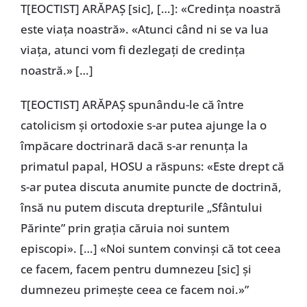
T[EOCTIST] ARĂPAȘ [sic], […]: «Credința noastră
este viața noastră». «Atunci când ni se va lua
viața, atunci vom fi dezlegați de credința
noastră.» […]
T[EOCTIST] ARĂPAȘ spunându-le că între
catolicism și ortodoxie s-ar putea ajunge la o
împăcare doctrinară dacă s-ar renunța la
primatul papal, HOSU a răspuns: «Este drept că
s-ar putea discuta anumite puncte de doctrină,
însă nu putem discuta drepturile „Sfântului
Părinte” prin grația căruia noi suntem
episcopi». […] «Noi suntem convinși că tot ceea
ce facem, facem pentru dumnezeu [sic] și
dumnezeu primește ceea ce facem noi.»”