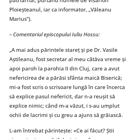
patriarhal, purtând numele de Visarion
Ploieșteanul, iar ca informator, „Văleanu
Marius”).
– Comentariul episcopului Iuliu Hossu:
„A mai adus părintele stareț și pe Dr. Vasile
Aștileanu, fost secretar al meu câtăva vreme și
apoi paroh la parohia II din Cluj, care a avut
nefericirea de a părăsi sfânta maică Biserică;
mi-a fost scris o scrisoare lungă în care încerca
să explice pasul nefericit, dar n-a reușit să
explice nimic; când m-a văzut, i s-au umplut
ochii de lacrimi și cu greu a ajuns să grăiască.
L-am întrebat părintește: «Ce ai făcut? Știi