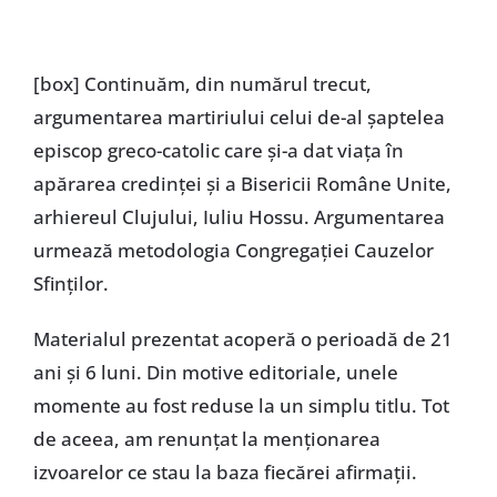
Special
[box] Continuăm, din numărul trecut,
argumentarea martiriului celui de-al șaptelea
episcop greco-catolic care și-a dat viața în
apărarea credinței și a Bisericii Române Unite,
arhiereul Clujului, Iuliu Hossu. Argumentarea
urmează metodologia Congregației Cauzelor
Sfinților.
Materialul prezentat acoperă o perioadă de 21
ani și 6 luni. Din motive editoriale, unele
momente au fost reduse la un simplu titlu. Tot
de aceea, am renunțat la menționarea
izvoarelor ce stau la baza fiecărei afirmații.