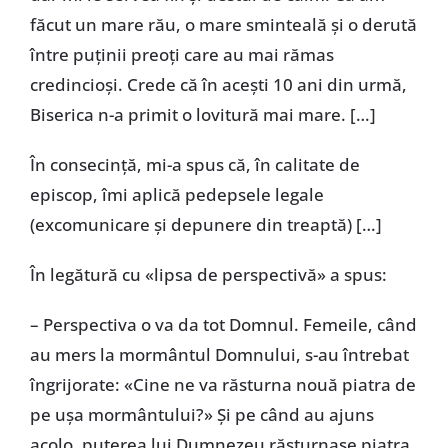
făcut un mare rău, o mare sminteală și o derută
între puținii preoți care au mai rămas
credincioși. Crede că în acești 10 ani din urmă,
Biserica n-a primit o lovitură mai mare. […]
În consecință, mi-a spus că, în calitate de
episcop, îmi aplică pedepsele legale
(excomunicare și depunere din treaptă) […]
În legătură cu «lipsa de perspectivă» a spus:
– Perspectiva o va da tot Domnul. Femeile, când
au mers la mormântul Domnului, s-au întrebat
îngrijorate: «Cine ne va răsturna nouă piatra de
pe ușa mormântului?» Și pe când au ajuns
acolo, puterea lui Dumnezeu răsturnase piatra,