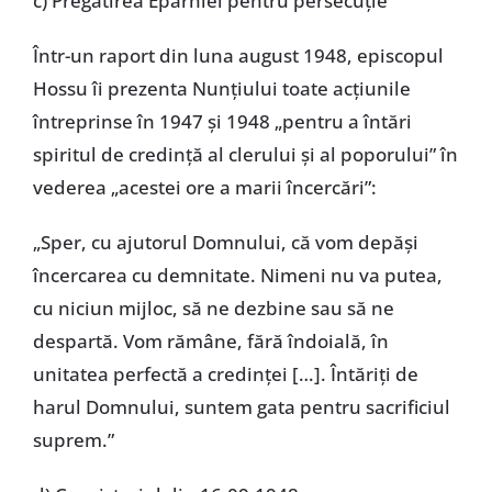
c) Pregătirea Eparhiei pentru persecuție
Într-un raport din luna august 1948, episcopul
Hossu îi prezenta Nunțiului toate acțiunile
întreprinse în 1947 și 1948 „pentru a întări
spiritul de credință al clerului și al poporului” în
vederea „acestei ore a marii încercări”:
„Sper, cu ajutorul Domnului, că vom depăși
încercarea cu demnitate. Nimeni nu va putea,
cu niciun mijloc, să ne dezbine sau să ne
despartă. Vom rămâne, fără îndoială, în
unitatea perfectă a credinței […]. Întăriți de
harul Domnului, suntem gata pentru sacrificiul
suprem.”