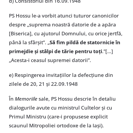
d)
Consistoriul din 16.09.1948
PS Hossu le-a vorbit atunci tuturor canonicilor
despre „suprema noastră datorie de a apăra
[Biserica], cu ajutorul Domnului, cu orice jertfă,
până la sfârșit”. „
Să fim pildă de statornicie în
primejdie și stâlpi de tărie pentru toți
.”[…]
„Acesta-i ceasul supremei datorii”.
e) Respingerea invitațiilor la defecțiune din
zilele de 20, 21 și 22.09.1948
În
Memoriile
sale, PS Hossu descrie în detaliu
dialogurile avute cu ministrul Cultelor și cu
Primul Ministru (care-i propusese explicit
scaunul Mitropoliei ortodoxe de la Iași).