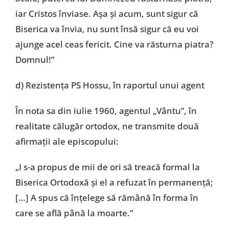
iar Cristos înviase. Așa și acum, sunt sigur că
Biserica va învia, nu sunt însă sigur că eu voi
ajunge acel ceas fericit. Cine va răsturna piatra?
Domnul!”
d) Rezistența PS Hossu, în raportul unui agent
În nota sa din iulie 1960, agentul „Vântu”, în
realitate călugăr ortodox, ne transmite două
afirmații ale episcopului:
„I s-a propus de mii de ori să treacă formal la
Biserica Ortodoxă și el a refuzat în permanență;
[…] A spus că înțelege să rămână în forma în
care se află până la moarte.”