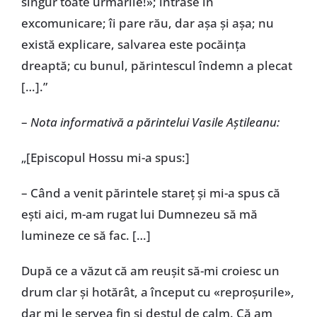
singur toate urmările!»; intrase în
excomunicare; îi pare rău, dar așa și așa; nu
există explicare, salvarea este pocăința
dreaptă; cu bunul, părintescul îndemn a plecat
[…].”
–
Nota informativă a părintelui Vasile Aștileanu:
„[Episcopul Hossu mi-a spus:]
– Când a venit părintele stareț și mi-a spus că
ești aici, m-am rugat lui Dumnezeu să mă
lumineze ce să fac. […]
După ce a văzut că am reușit să-mi croiesc un
drum clar și hotărât, a început cu «reproșurile»,
dar mi le servea fin și destul de calm. Că am