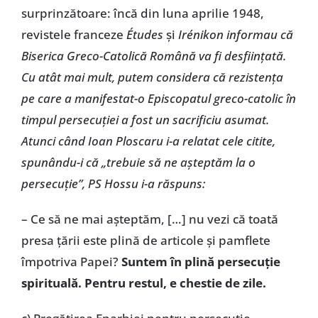
surprinzătoare: încă din luna aprilie 1948,
revistele franceze
Études
și
Irénikon
informau că
Biserica Greco-Catolică Română va fi desființată.
Cu atât mai mult, putem considera că rezistența
pe care a manifestat-o Episcopatul greco-catolic în
timpul persecuției a fost un sacrificiu asumat.
Atunci când Ioan Ploscaru i-a relatat cele citite,
spunându-i că „trebuie să ne așteptăm la o
persecuție”, PS Hossu i-a răspuns:
– Ce să ne mai așteptăm, […] nu vezi că toată
presa țării este plină de articole și pamflete
împotriva Papei?
Suntem în plină persecuție
spirituală. Pentru restul, e chestie de zile.