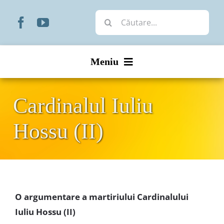
Skip
Cautare...
to
content
Meniu
Start
Cardinalul Iuliu
Noutăți
Hossu (II)
Prezentare
Organizare
O argumentare a martiriului Cardinalului
Liturgic
Iuliu Hossu (II)