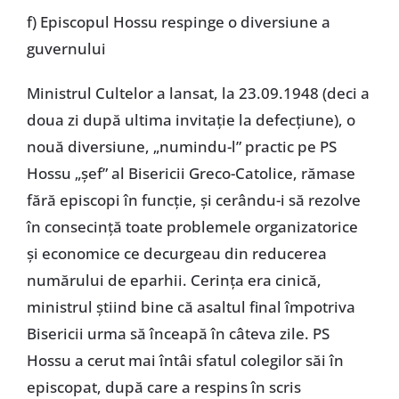
f) Episcopul Hossu respinge o diversiune a
guvernului
Ministrul Cultelor a lansat, la 23.09.1948 (deci a
doua zi după ultima invitație la defecțiune), o
nouă diversiune, „numindu-l” practic pe PS
Hossu „șef” al Bisericii Greco-Catolice, rămase
fără episcopi în funcție, și cerându-i să rezolve
în consecință toate problemele organizatorice
și economice ce decurgeau din reducerea
numărului de eparhii. Cerința era cinică,
ministrul știind bine că asaltul final împotriva
Bisericii urma să înceapă în câteva zile. PS
Hossu a cerut mai întâi sfatul colegilor săi în
episcopat, după care a respins în scris