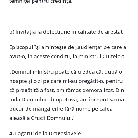
temniței pentru credință.”
b) Invitația la defecțiune în calitate de arestat
Episcopul își amintește de „audiența” pe care a
avut-o, în aceste condiții, la ministrul Cultelor:
„Domnul ministru poate că credea că, după o
noapte și o zi pe care mi-au pregătit-o, pentru
că pregătită a fost, am rămas demoralizat. Din
mila Domnului, dimpotrivă, am început să mă
bucur de mângâierile fără nume pe calea
aleasă a Crucii Domnului.”
4.
Lagărul de la Dragoslavele