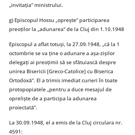
„invitația” ministrului.
g) Episcopul Hossu „oprește” participarea
preoților la „adunarea” de la Cluj din 1.10.1948
Episcopul a aflat totuși, la 27.09.1948, „că la 1
octombrie se va ține o adunare a așa-zișilor
delegați ai preoțimii să se sfătuiască despre
unirea Bisericii [Greco-Catolice] cu Biserica
Ortodoxă”. El a trimis imediat curieri în toate
protopopiatele „pentru a duce mesajul de
opreliște de a participa la adunarea
proiectată”.
La 30.09.1948, el a emis de la Cluj circulara nr.
4591: