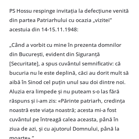
PS Hossu respinge invitația la defecțiune venită
din partea Patriarhului cu ocazia „vizitei”
acestuia din 14-15.11.1948:
„Când a vorbit cu mine în prezenta domnilor
din București, evident din Siguranță
[Securitate], a spus cuvântul semnificativ: că
bucuria nu le este deplină, căci au dorit mult să
aibă în Sinod cel puțin unul sau doi dintre noi.
Aluzia era limpede și nu puteam s-o las fără
răspuns și i-am zis: «Părinte patriarh, credința
noastră este viața noastră; acesta mi-a fost
cuvântul pe întreagă calea aceasta, până în
ziua de azi, și cu ajutorul Domnului, până la
moarte».”