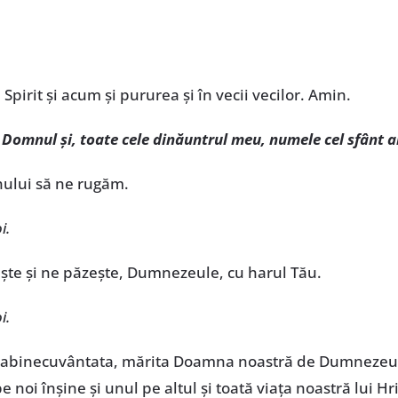
i Spirit și acum și pururea și în vecii vecilor. Amin.
 Domnul și, toate cele dinăuntrul meu, numele cel sfânt 
nului să ne rugăm.
i.
ște și ne păzește, Dumnezeule, cu harul Tău.
i.
reabinecuvântata, mărita Doamna noastră de Dumnezeu-
pe noi înșine și unul pe altul și toată viața noastră lui