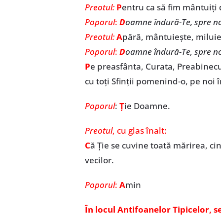
Preotul:
P
entru ca să fim mântuiți
Poporul
:
D
oamne îndură-Te, spre no
Preotul:
A
pără, mântuiește, miluie
Poporul
:
D
oamne îndură-Te, spre no
P
e preasfânta, Curata, Preabine
cu toți Sfinții pomenind-o, pe noi 
Poporul
:
Ț
ie Doamne.
Preotul
, cu glas înalt:
C
ă Ție se cuvine toată mărirea, cins
vecilor.
Poporul
:
A
min
În locul Antifoanelor Tipicelor, 