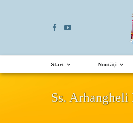
Skip
to
content
Start
Noutăți
Ss. Arhangheli 