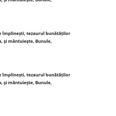
e împlinești, tezaurul bunătăților
ea, și mântuiește, Bunule,
e împlinești, tezaurul bunătăților
ea, și mântuiește, Bunule,