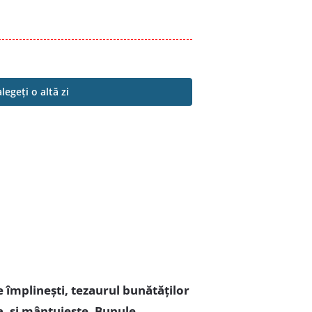
alegeți o altă zi
e împlinești, tezaurul bunătăților
ea, și mântuiește, Bunule,