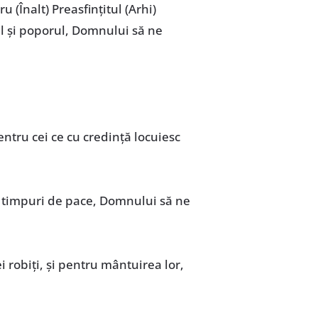
ru (Înalt) Preasfințitul (Arhi)
rul și poporul, Domnului să ne
pentru cei ce cu credință locuiesc
u timpuri de pace, Domnului să ne
i robiți, și pentru mântuirea lor,