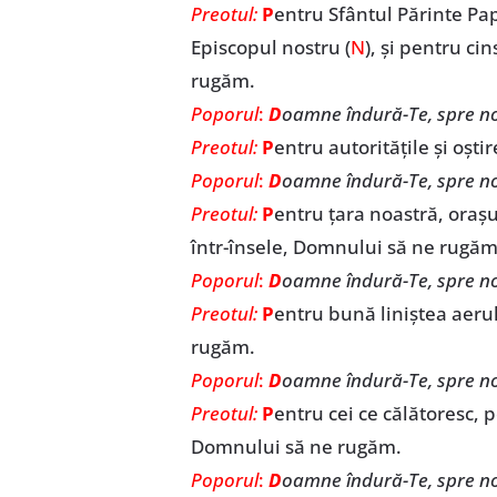
Preotul:
P
entru Sfântul Părinte Pap
Episcopul nostru (
N
), și pentru ci
rugăm.
Poporul
:
D
oamne îndură-Te, spre no
Preotul:
P
entru autoritățile și oșt
Poporul
:
D
oamne îndură-Te, spre no
Preotul:
P
entru țara noastră, orașu
într-însele, Domnului să ne rugăm
Poporul
:
D
oamne îndură-Te, spre no
Preotul:
P
entru bună liniștea aeru
rugăm.
Poporul
:
D
oamne îndură-Te, spre no
Preotul:
P
entru cei ce călătoresc, p
Domnului să ne rugăm.
Poporul
:
D
oamne îndură-Te, spre no