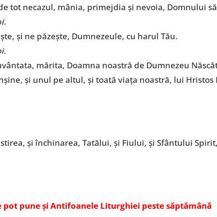
 de tot necazul, mânia, primejdia și nevoia, Domnului s
i
.
ște, și ne păzește, Dumnezeule, cu harul Tău.
i
.
cuvântata, mărita, Doamna noastră de Dumnezeu Născăto
înșine, și unul pe altul, și toată viața noastră, lui Hris
tirea, și închinarea, Tatălui, și Fiului, și Sfântului Spirit
se pot pune și Antifoanele Liturghiei peste săptămână