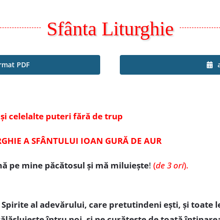
Sfânta Liturghie
ormat PDF
 și celelalte puteri fără de trup
RGHIE A SFÂNTULUI IOAN GURĂ DE AUR
ă pe mine păcătosul și mă miluiește
!
(
de 3 ori
).
irite al adevărului, care pretutindeni ești, și toate l
 sălășluiește întru noi, și ne curățește de toată întinar