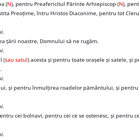
a (
N
), pentru Preafericitul Părinte Arhiepiscop (
N
), pent
nstita Preoțime, întru Hristos Diaconime, pentru tot Cle
i
.
irea țării noastre, Domnului să ne rugăm.
i
.
l (
sau satul
) acesta și pentru toate orașele și satele, și 
.
i
.
lui, și pentru înmulțirea roadelor pământului, și pentr
i
.
entru cei bolnavi, pentru cei ce se ostenesc, și pentru ce
i
.