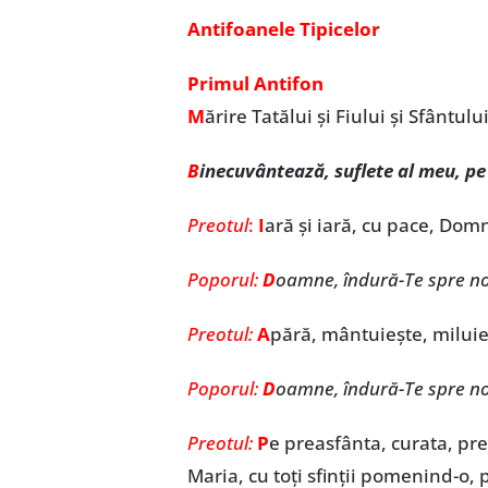
Antifoanele Tipicelor
Primul Antifon
M
ărire Tatălui și Fiului și Sfântulu
B
inecuvântează, suflete al meu, pe
Preotul
:
I
ară și iară, cu pace, Dom
Poporul:
D
oamne, îndură-Te spre no
Preotul:
A
pără, mântuiește, miluie
Poporul:
D
oamne, îndură-Te spre no
Preotul:
P
e preasfânta, curata, p
Maria, cu toți sfinții pomenind-o, 