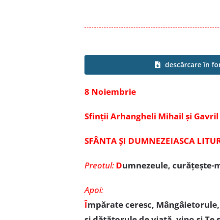
descărcare în f
8 Noiembrie
Sfinții Arhangheli Mihail și Gavril
SFÂNTA ȘI DUMNEZEIASCA LITU
Preotul:
D
umnezeule, curățește-m
Apoi:
Î
mpărate ceresc, Mângâietorule, Sp
și dătătorule de viață, vino și Te