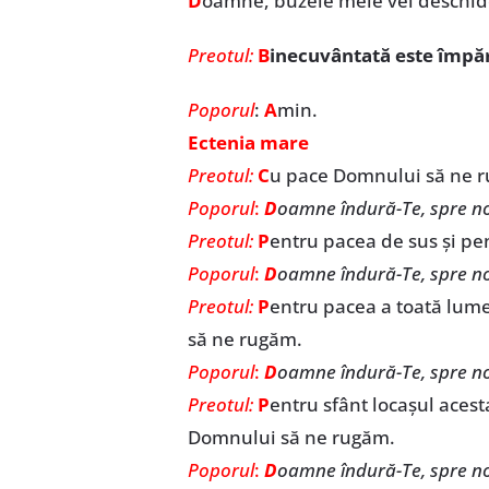
D
oamne, buzele mele vei deschide,
Preotul:
B
inecuvântată este împărăț
Poporul
:
A
min.
Ectenia mare
Preotul:
C
u pace Domnului să ne 
Poporul
:
D
oamne îndură-Te, spre no
Preotul:
P
entru pacea de sus și pe
Poporul
:
D
oamne îndură-Te, spre no
Preotul:
P
entru pacea a toată lume
să ne rugăm.
Poporul
:
D
oamne îndură-Te, spre no
Preotul:
P
entru sfânt locașul acest
Domnului să ne rugăm.
Poporul
:
D
oamne îndură-Te, spre no