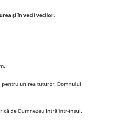
rea și în vecii vecilor.
ăm.
și pentru unirea tuturor, Domnului
 frică de Dumnezeu intră într-însul,