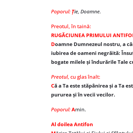
Poporul:
Ț
ie, Doamne.
Preotul,
în taină:
RUGĂCIUNEA PRIMULUI ANTIF
D
oamne Dumnezeul nostru, a căru
iubirea de oameni negrăită: Însuț
bogate milele și îndurările Tale c
Preotul
,
cu glas înalt:
C
ă a Ta este stăpânirea și a Ta est
pururea și în vecii vecilor.
Poporul:
A
min.
Al doilea Antifon