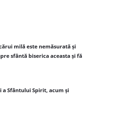
cărui milă este nemăsurată și
re sfântă biserica aceasta și fă
i a Sfântului Spirit, acum și