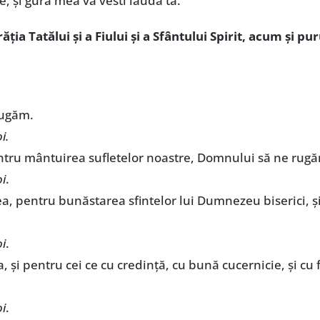
 și gura mea va vesti lauda ta.
ia Tatălui și a Fiului și a Sfântului Spirit, acum și puru
rugăm.
i.
ntru mântuirea sufletelor noastre, Domnului să ne rug
i
.
a, pentru bunăstarea sfintelor lui Dumnezeu biserici, 
i
.
a, și pentru cei ce cu credință, cu bună cucernicie, și cu
i
.