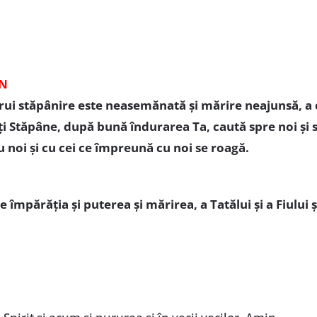
ON
i stăpânire este neasemănată și mărire neajunsă, a 
i Stăpâne, după bună îndurarea Ta, caută spre noi și sp
u noi și cu cei ce împreună cu noi se roagă.
e împărăția și puterea și mărirea, a Tatălui și a Fiului ș