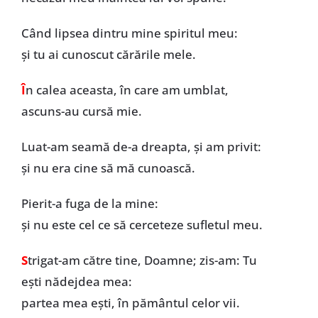
Când lipsea dintru mine spiritul meu:
și tu ai cunoscut cărările mele.
Î
n calea aceasta, în care am umblat,
ascuns-au cursă mie.
Luat-am seamă de-a dreapta, și am privit:
și nu era cine să mă cunoască.
Pierit-a fuga de la mine:
și nu este cel ce să cerceteze sufletul meu.
S
trigat-am către tine, Doamne; zis-am: Tu
ești nădejdea mea:
partea mea ești, în pământul celor vii.