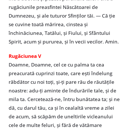
rugăciunile preasfintei Născătoarei de
Dumnezeu, şi ale tuturor Sfinţilor tăi. — Că ţie
se cuvine toată mărirea, cinstea şi
închinăciunea, Tatălui, şi Fiului, şi Sfântului
Spirit, acum şi pururea, şi în vecii vecilor. Amin.
Rugăciunea V
Doamne, Doamne, cel ce cu palma ta cea
preacurată cuprinzi toate, care eşti îndelung
răbdător cu noi toţi, şi-ţi pare rău de răutăţile
noastre: adu-ţi aminte de îndurările tale, şi de
mila ta. Cercetează-ne, întru bunătatea ta; şi ne
dă, cu darul tău, ca şi în cealaltă vreme a zilei
de acum, să scăpăm de uneltirile vicleanului
cele de multe feluri, şi fără de vătămare