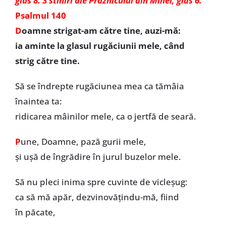
glas 8. 3 stihiri ale Praznicului din Minei, glas 6.
Psalmul 140
D
oamne strigat-am către tine, auzi-mă:
ia aminte la glasul rugăciunii mele, când
strig către tine.
Să se îndrepte rugăciunea mea ca tămâia
înaintea ta:
ridicarea mâinilor mele, ca o jertfă de seară.
P
une, Doamne, pază gurii mele,
și ușă de îngrădire în jurul buzelor mele.
Să nu pleci inima spre cuvinte de vicleșug:
ca să mă apăr, dezvinovățindu-mă, fiind
în păcate,