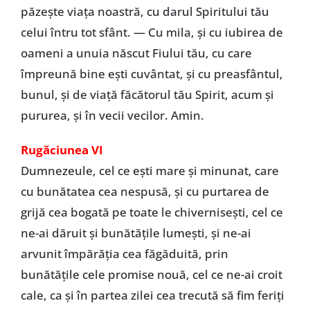
păzeşte viaţa noastră, cu darul Spiritului tău
celui întru tot sfânt. — Cu mila, şi cu iubirea de
oameni a unuia născut Fiului tău, cu care
împreună bine eşti cuvântat, şi cu preasfântul,
bunul, şi de viaţă făcătorul tău Spirit, acum şi
pururea, şi în vecii vecilor. Amin.
Rugăciunea VI
Dumnezeule, cel ce eşti mare şi minunat, care
cu bunătatea cea nespusă, şi cu purtarea de
grijă cea bogată pe toate le chiverniseşti, cel ce
ne-ai dăruit şi bunătăţile lumeşti, şi ne-ai
arvunit împărăţia cea făgăduită, prin
bunătăţile cele promise nouă, cel ce ne-ai croit
cale, ca şi în partea zilei cea trecută să fim feriţi