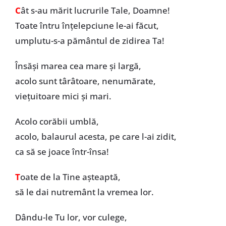
C
ât s-au mărit lucrurile Tale, Doamne!
Toate întru înțelepciune le-ai făcut,
umplutu-s-a pământul de zidirea Ta!
Însăși marea cea mare și largă,
acolo sunt târâtoare, nenumărate,
viețuitoare mici și mari.
Acolo corăbii umblă,
acolo, balaurul acesta, pe care l-ai zidit,
ca să se joace într-însa!
T
oate de la Tine așteaptă,
să le dai nutremânt la vremea lor.
Dându-le Tu lor, vor culege,