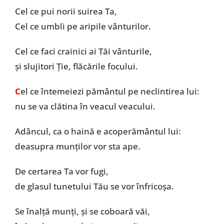
Cel ce pui norii suirea Ta,
Cel ce umbli pe aripile vânturilor.
Cel ce faci crainici ai Tăi vânturile,
și slujitori Ție, flăcările focului.
C
el ce întemeiezi pământul pe neclintirea lui:
nu se va clătina în veacul veacului.
Adâncul, ca o haină e acoperământul lui:
deasupra munților vor sta ape.
De certarea Ta vor fugi,
de glasul tunetului Tău se vor înfricoșa.
Se înalță munți, și se coboară văi,