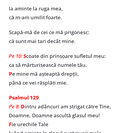
Ia aminte la ruga mea,
că m-am umilit foarte.
Scapă-mă de cei ce mă prigonesc:
că sunt mai tari decât mine.
Pe 10:
S
coate din prinsoare sufletul meu:
ca să mărturisească numele tău.
P
e mine mă aşteaptă drepţii,
până ce vei răsplăti mie.
Psalmul 129
Pe 8:
D
intru adâncuri am strigat către Tine,
Doamne, Doamne ascultă glasul meu!
F
ie urechile Tale