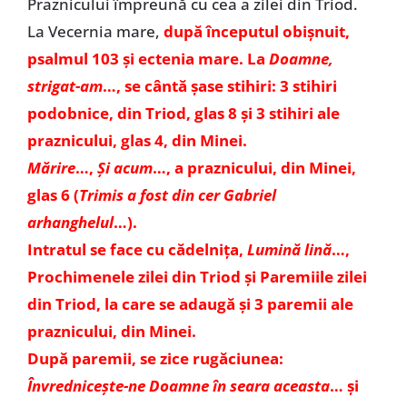
Praznicului împreună cu cea a zilei din Triod.
La Vecernia mare,
după începutul obişnuit,
psalmul 103 și ectenia mare. La
Doamne,
strigat-am
…, se cântă șase stihiri: 3 stihiri
podobnice, din Triod, glas 8 şi 3 stihiri ale
praznicului, glas 4, din Minei.
Mărire
…,
Şi acum
…, a praznicului, din Minei,
glas 6 (
Trimis a fost din cer Gabriel
arhanghelul
…).
Intratul se face cu cădelnița,
Lumină lină
…,
Prochimenele zilei din Triod şi Paremiile zilei
din Triod, la care se adaugă și 3 paremii ale
praznicului, din Minei.
După paremii, se zice rugăciunea:
Învrednicește-ne Doamne în seara aceasta
… și