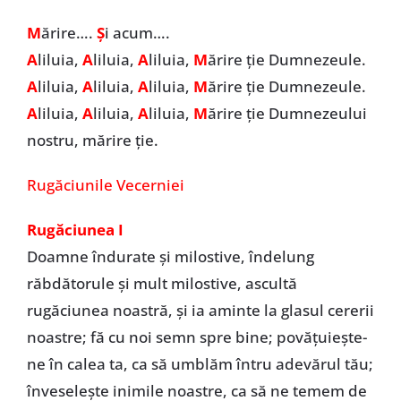
M
ărire….
Ș
i acum….
A
liluia,
A
liluia,
A
liluia,
M
ărire ție Dumnezeule.
A
liluia,
A
liluia,
A
liluia,
M
ărire ție Dumnezeule.
A
liluia,
A
liluia,
A
liluia,
M
ărire ție Dumnezeului
nostru, mărire ție.
Rugăciunile Vecerniei
Rugăciunea I
Doamne îndurate şi milostive, îndelung
răbdătorule şi mult milostive, ascultă
rugăciunea noastră, şi ia aminte la glasul cererii
noastre; fă cu noi semn spre bine; povăţuieşte-
ne în calea ta, ca să umblăm întru adevărul tău;
înveseleşte inimile noastre, ca să ne temem de