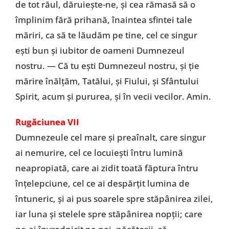
de tot răul, dăruieşte-ne, şi cea rămasă să o
împlinim fără prihană, înaintea sfintei tale
măriri, ca să te lăudăm pe tine, cel ce singur
eşti bun şi iubitor de oameni Dumnezeul
nostru. — Că tu eşti Dumnezeul nostru, şi ţie
mărire înălţăm, Tatălui, şi Fiului, şi Sfântului
Spirit, acum şi pururea, şi în vecii vecilor. Amin.
Rugăciunea VII
Dumnezeule cel mare şi preaînalt, care singur
ai nemurire, cel ce locuieşti întru lumină
neapropiată, care ai zidit toată făptura întru
înţelepciune, cel ce ai despărţit lumina de
întuneric, şi ai pus soarele spre stăpânirea zilei,
iar luna şi stelele spre stăpânirea nopţii; care