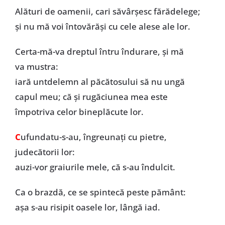
Alături de oamenii, cari săvârșesc fărădelege;
și nu mă voi întovărăși cu cele alese ale lor.
Certa-mă-va dreptul întru îndurare, și mă
va mustra:
iară untdelemn al păcătosului să nu ungă
capul meu; că și rugăciunea mea este
împotriva celor bineplăcute lor.
C
ufundatu-s-au, îngreunați cu pietre,
judecătorii lor:
auzi-vor graiurile mele, că s-au îndulcit.
Ca o brazdă, ce se spintecă peste pământ:
așa s-au risipit oasele lor, lângă iad.