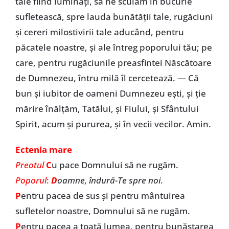
tale fiind luminaţi, să ne sculăm în bucurie
sufletească, spre lauda bunătăţii tale, rugăciuni
şi cereri milostivirii tale aducând, pentru
păcatele noastre, şi ale întreg poporului tău; pe
care, pentru rugăciunile preasfintei Născătoare
de Dumnezeu, întru milă îl cercetează. — Că
bun şi iubitor de oameni Dumnezeu eşti, şi ţie
mărire înălţăm, Tatălui, şi Fiului, şi Sfântului
Spirit, acum şi pururea, şi în vecii vecilor. Amin.
Ectenia mare
Preotul
C
u pace Domnului să ne rugăm.
Poporul
:
D
oamne, îndură-Te spre noi
.
P
entru pacea de sus și pentru mântuirea
sufletelor noastre, Domnului să ne rugăm.
P
entru pacea a toată lumea, pentru bunăstarea