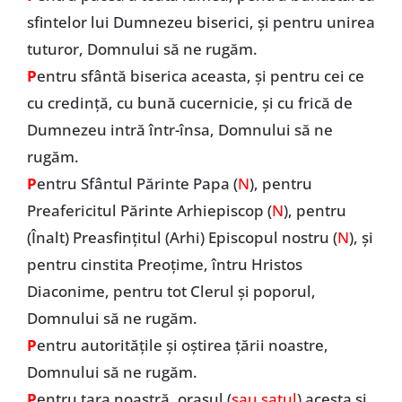
sfintelor lui Dumnezeu biserici, și pentru unirea
tuturor, Domnului să ne rugăm.
P
entru sfântă biserica aceasta, și pentru cei ce
cu credință, cu bună cucernicie, și cu frică de
Dumnezeu intră într-însa, Domnului să ne
rugăm.
P
entru Sfântul Părinte Papa (
N
), pentru
Preafericitul Părinte Arhiepiscop (
N
), pentru
(Înalt) Preasfințitul (Arhi) Episcopul nostru (
N
), și
pentru cinstita Preoțime, întru Hristos
Diaconime, pentru tot Clerul și poporul,
Domnului să ne rugăm.
P
entru autoritățile și oștirea țării noastre,
Domnului să ne rugăm.
P
entru țara noastră, orașul (
sau satul
) acesta și