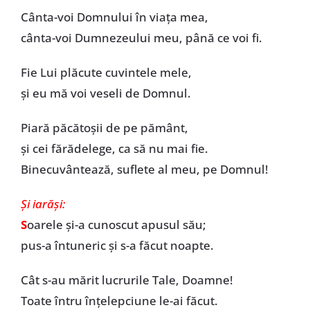
Cânta-voi Domnului în viața mea,
cânta-voi Dumnezeului meu, până ce voi fi.
Fie Lui plăcute cuvintele mele,
și eu mă voi veseli de Domnul.
Piară păcătoșii de pe pământ,
și cei fărădelege, ca să nu mai fie.
Binecuvântează, suflete al meu, pe Domnul!
Și iarăși:
S
oarele și-a cunoscut apusul său;
pus-a întuneric și s-a făcut noapte.
Cât s-au mărit lucrurile Tale, Doamne!
Toate întru înțelepciune le-ai făcut.