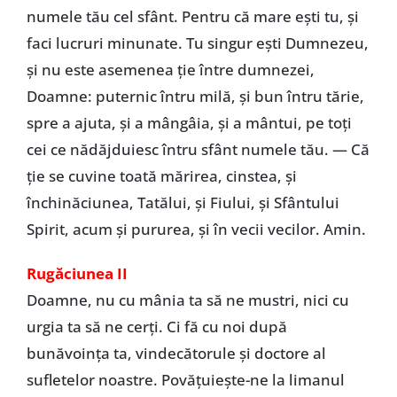
numele tău cel sfânt. Pentru că mare eşti tu, şi
faci lucruri minunate. Tu singur eşti Dumnezeu,
şi nu este asemenea ţie între dumnezei,
Doamne: puternic întru milă, şi bun întru tărie,
spre a ajuta, şi a mângâia, şi a mântui, pe toţi
cei ce nădăjduiesc întru sfânt numele tău. — Că
ţie se cuvine toată mărirea, cinstea, şi
închinăciunea, Tatălui, şi Fiului, şi Sfântului
Spirit, acum şi pururea, şi în vecii vecilor. Amin.
Rugăciunea II
Doamne, nu cu mânia ta să ne mustri, nici cu
urgia ta să ne cerţi. Ci fă cu noi după
bunăvoinţa ta, vindecătorule şi doctore al
sufletelor noastre. Povățuieşte-ne la limanul