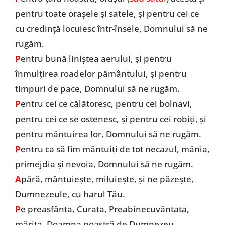
pentru toate orașele și satele, și pentru cei ce
cu credință locuiesc într-însele, Domnului să ne
rugăm.
P
entru bună liniștea aerului, și pentru
înmulțirea roadelor pământului, și pentru
timpuri de pace, Domnului să ne rugăm.
P
entru cei ce călătoresc, pentru cei bolnavi,
pentru cei ce se ostenesc, și pentru cei robiți, și
pentru mântuirea lor, Domnului să ne rugăm.
P
entru ca să fim mântuiți de tot necazul, mânia,
primejdia și nevoia, Domnului să ne rugăm.
A
pără, mântuiește, miluiește, și ne păzește,
Dumnezeule, cu harul Tău.
P
e preasfânta, Curata, Preabinecuvântata,
mărita, Doamna noastră de Dumnezeu