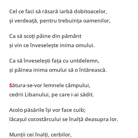
Cel ce faci să răsară iarbă dobitoacelor,
și verdeață, pentru trebuința oamenilor,
Ca să scoți pâine din pământ
și vin ce înveselește inima omului.
Ca să înveselești fața cu untdelemn,
și pâinea inima omului să o întărească.
S
ătura-se-vor lemnele câmpului,
cedrii Libanului, pe care i-ai sădit.
Acolo păsările își vor face cuib;
lăcașul cocostârcului se înalță deasupra lor.
Munții cei înalți, cerbilor,