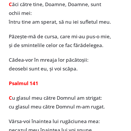
C
ăci către tine, Doamne, Doamne, sunt
ochii mei:
întru tine am sperat, să nu iei sufletul meu.
Păzește-mă de cursa, care mi-au pus-o mie,
și de smintelile celor ce fac fărădelegea.
Cădea-vor în mreaja lor păcătoșii:
deosebi sunt eu, și voi scăpa.
Psalmul 141
C
u glasul meu către Domnul am strigat:
cu glasul meu către Domnul m-am rugat.
Vărsa-voi înaintea lui rugăciunea mea:
necazul meu înaintea lui voi spune.