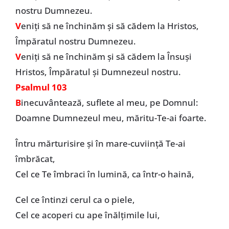
nostru Dumnezeu.
V
eniți să ne închinăm și să cădem la Hristos,
Împăratul nostru Dumnezeu.
V
eniți să ne închinăm și să cădem la Însuși
Hristos, Împăratul și Dumnezeul nostru.
Psalmul 103
B
inecuvântează, suflete al meu, pe Domnul:
Doamne Dumnezeul meu, măritu-Te-ai foarte.
Întru mărturisire și în mare-cuviință Te-ai
îmbrăcat,
Cel ce Te îmbraci în lumină, ca într-o haină,
Cel ce întinzi cerul ca o piele,
Cel ce acoperi cu ape înălțimile lui,