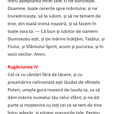
întru aşteptarea milei tale; ci ne dăruieşte,
Doamne, toate cererile spre mântuire; şi ne
învredniceşte, să te iubim, şi să ne temem de
tine, din toată inimă noastră, şi să facem în
toate voia ta. — Că bun şi iubitor de oameni
Dumnezeu eşti, şi ţie mărire înălţăm, Tatălui, şi
Fiului, şi Sfântului Spirit, acum şi pururea, şi în
vecii vecilor. Amin.
Rugăciunea IV
Cel ce cu cântări fără de tăcere, şi cu
preamărire neîncetată eşti lăudat de sfintele
Puteri, umple gura noastră de lauda ta, ca să
dăm mărire numelui tău celui sfânt; şi ne dă
parte şi moştenire cu toţi cei ce se tem de tine
întru adevăr, şi păzesc poruncile tale. Pentru