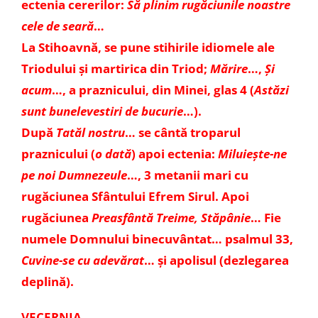
ectenia cererilor:
Să plinim rugăciunile noastre
cele de seară
…
La Stihoavnă, se pune stihirile idiomele ale
Triodului și martirica din Triod;
Mărire
…,
Şi
acum
…, a praznicului, din Minei, glas 4 (
Astăzi
sunt bunelevestiri de bucurie
…).
După
Tatăl nostru
… se cântă troparul
praznicului (
o dată
) apoi ectenia:
Miluiește-ne
pe noi Dumnezeule
…, 3 metanii mari cu
rugăciunea Sfântului Efrem Sirul. Apoi
rugăciunea
Preasfântă Treime, Stăpânie
… Fie
numele Domnului binecuvântat… psalmul 33,
Cuvine-se cu adevărat
… şi apolisul (dezlegarea
deplină).
VECERNIA