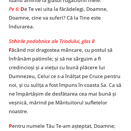
luând aminte la glasul rugăciunii mele.
Pe 6:
D
e Te vei uita la fărădelegi, Doamne,
Doamne, cine va suferi? Că la Tine este
îndurarea.
Stihirile podobnice ale Triodului, glas 8
F
ăcând noi dragostea mâncare, cu postul să
înfrânăm patimile; şi să ne sârguim a fi
credincioşi şi a vieţui cu bună plăcere lui
Dumnezeu, Celui ce s-a înălţat pe Cruce pentru
noi, şi cu suliţa a fost împuns în coasta Sa. Ca să
ne împărtăşim de desfătarea cea mai bună şi
veşnică, mărind pe Mântuitorul sufletelor
noastre.
P
entru numele Tău Te-am aşteptat, Doamne;