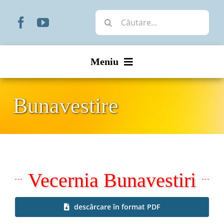
Skip
Cautare...
to
content
Meniu
Start
Bunavestire
Noutăți
Prezentare
Vecernia Bunavestiri
Organizare
Liturgic
descărcare în format PDF