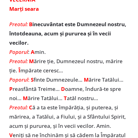
Marți seara
Preotul:
B
inecuvântat este Dumnezeul nostru,
întotdeauna, acum și pururea și în vecii
vecilor.
Poporul
:
A
min.
Preotul:
M
ărire ție, Dumnezeul nostru, mărire
ție.
Î
mpărate ceresc…
Poporul
:
S
finte Dumnezeule…
M
ărire Tatălui…
P
reasfântă Treime…
D
oamne, îndură-te spre
noi…
M
ărire Tatălui…
T
atăl nostru…
Preotul:
C
ă a ta este împărăția, și puterea, și
mărirea, a Tatălui, a Fiului, și a Sfântului Spirit,
acum și pururea, și în vecii vecilor. Amin.
V
eniți să ne închinăm și să cădem la Împăratul