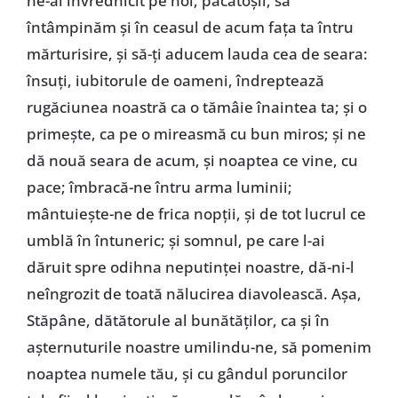
ne-ai învrednicit pe noi, păcătoşii, să
întâmpinăm şi în ceasul de acum faţa ta întru
mărturisire, şi să-ţi aducem lauda cea de seara:
însuţi, iubitorule de oameni, îndreptează
rugăciunea noastră ca o tămâie înaintea ta; şi o
primeşte, ca pe o mireasmă cu bun miros; şi ne
dă nouă seara de acum, şi noaptea ce vine, cu
pace; îmbracă-ne întru arma luminii;
mântuieşte-ne de frica nopţii, şi de tot lucrul ce
umblă în întuneric; şi somnul, pe care l-ai
dăruit spre odihna neputinţei noastre, dă-ni-l
neîngrozit de toată nălucirea diavolească. Aşa,
Stăpâne, dătătorule al bunătăţilor, ca şi în
aşternuturile noastre umilindu-ne, să pomenim
noaptea numele tău, şi cu gândul poruncilor