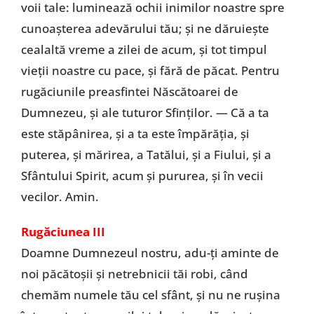
voii tale: luminează ochii inimilor noastre spre
cunoaşterea adevărului tău; şi ne dăruieşte
cealaltă vreme a zilei de acum, şi tot timpul
vieţii noastre cu pace, şi fără de păcat. Pentru
rugăciunile preasfintei Născătoarei de
Dumnezeu, şi ale tuturor Sfinţilor. — Că a ta
este stăpânirea, şi a ta este împărăţia, şi
puterea, şi mărirea, a Tatălui, şi a Fiului, şi a
Sfântului Spirit, acum şi pururea, şi în vecii
vecilor. Amin.
Rugăciunea III
Doamne Dumnezeul nostru, adu-ţi aminte de
noi păcătoşii şi netrebnicii tăi robi, când
chemăm numele tău cel sfânt, şi nu ne ruşina