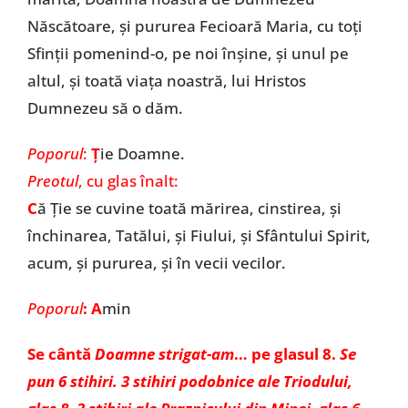
Născătoare, și pururea Fecioară Maria, cu toți
Sfinții pomenind-o, pe noi înșine, și unul pe
altul, și toată viața noastră, lui Hristos
Dumnezeu să o dăm.
Poporul
:
Ț
ie Doamne.
Preotul
, cu glas înalt:
C
ă Ție se cuvine toată mărirea, cinstirea, și
închinarea, Tatălui, și Fiului, și Sfântului Spirit,
acum, și pururea, și în vecii vecilor.
Poporul
: A
min
Se cântă
Doamne strigat-am
… pe glasul 8.
Se
pun 6 stihiri. 3 stihiri podobnice ale Triodului,