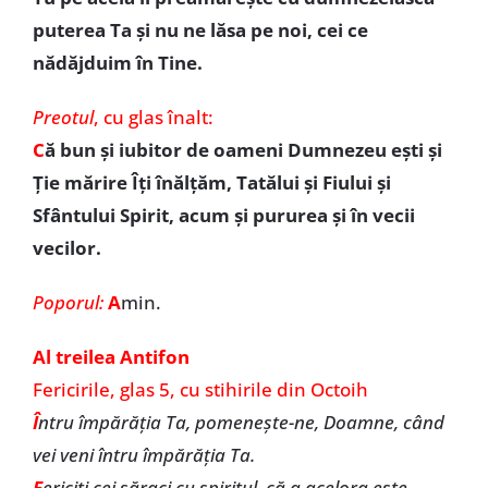
puterea Ta şi nu ne lăsa pe noi, cei ce
nădăjduim în Tine.
Preotul
,
cu glas înalt:
C
ă bun şi iubitor de oameni Dumnezeu eşti şi
Ţie mărire Îţi înălţăm, Tatălui şi Fiului şi
Sfântului Spirit, acum şi pururea şi în vecii
vecilor.
Poporul:
A
min.
Al treilea Antifon
Fericirile, glas 5, cu stihirile din Octoih
Î
ntru împărăţia Ta, pomeneşte-ne, Doamne, când
vei veni întru împărăţia Ta.
F
ericiţi cei săraci cu spiritul, că a acelora este