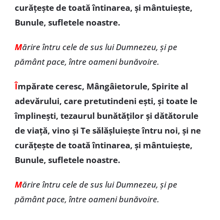
curăţeşte de toată întinarea, şi mântuieşte,
Bunule, sufletele noastre.
M
ărire întru cele de sus lui Dumnezeu, şi pe
pământ pace, între oameni bunăvoire.
Î
mpărate ceresc, Mângâietorule, Spirite al
adevărului, care pretutindeni eşti, şi toate le
împlineşti, tezaurul bunătăţilor şi dătătorule
de viaţă, vino şi Te sălășluiește întru noi, și ne
curăţeşte de toată întinarea, şi mântuieşte,
Bunule, sufletele noastre.
M
ărire întru cele de sus lui Dumnezeu, şi pe
pământ pace, între oameni bunăvoire.