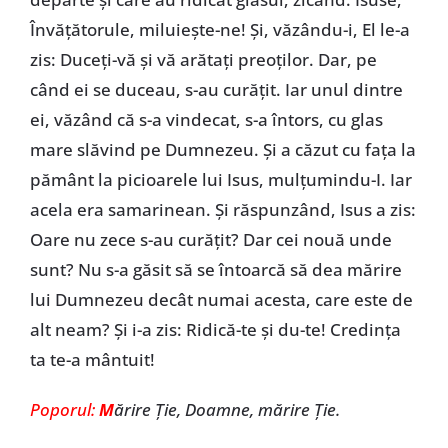
Învățătorule, miluiește-ne! Și, văzându-i, El le-a
zis: Duceți-vă și vă arătați preoților. Dar, pe
când ei se duceau, s-au curățit. Iar unul dintre
ei, văzând că s-a vindecat, s-a întors, cu glas
mare slăvind pe Dumnezeu. Și a căzut cu fața la
pământ la picioarele lui Isus, mulțumindu-I. Iar
acela era samarinean. Și răspunzând, Isus a zis:
Oare nu zece s-au curățit? Dar cei nouă unde
sunt? Nu s-a găsit să se întoarcă să dea mărire
lui Dumnezeu decât numai acesta, care este de
alt neam? Și i-a zis: Ridică-te și du-te! Credința
ta te-a mântuit!
Poporul:
M
ărire Ţie, Doamne, mărire Ţie.