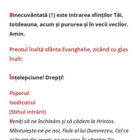
B
inecuvântată (
†
)
este intrarea sfinţilor Tăi,
totdeauna, acum şi pururea şi în vecii vecilor.
Amin.
Preotul înalţă sfânta Evanghelie, zicând cu glas
înalt:
Î
nţelepciune! Drepţi!
Poporul:
Isodiconul
(Stihul intrării)
V
eniţi să ne închinăm şi să cădem la Hristos.
Mântuieşte-ne pe noi, Fiule al lui Dumnezeu, Cel ce
ai înviat din morţi, pe noi care Îţi cântăm Ţie.