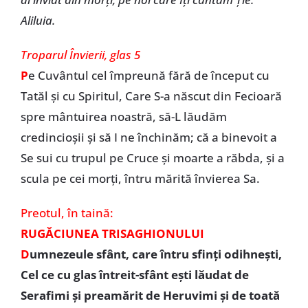
Aliluia.
Troparul Învierii, glas 5
P
e Cuvântul cel împreună fără de început cu
Tatăl şi cu Spiritul, Care S-a născut din Fecioară
spre mântuirea noastră, să-L lăudăm
credincioşii şi să I ne închinăm; că a binevoit a
Se sui cu trupul pe Cruce şi moarte a răbda, şi a
scula pe cei morţi, întru mărită învierea Sa.
Preotul,
în taină:
RUGĂCIUNEA TRISAGHIONULUI
D
umnezeule sfânt, care întru sfinţi odihneşti,
Cel ce cu glas întreit-sfânt eşti lăudat de
Serafimi şi preamărit de Heruvimi şi de toată