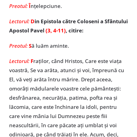
Preotul:
Î
nţelepciune.
Lectorul:
D
in Epistola către Coloseni a Sfântului
Apostol Pavel
(3, 4-11)
, citire:
Preotul:
S
ă luăm aminte.
Lectorul:
F
raților, când Hristos, Care este viața
voastră, Se va arăta, atunci și voi, împreună cu
El, vă veți arăta întru mărire. Drept aceea,
omorâți mădularele voastre cele pământești:
desfrânarea, necurăția, patima, pofta rea și
lăcomia, care este închinare la idoli, pentru
care vine mânia lui Dumnezeu peste fiii
neascultării, în care păcate ați umblat și voi
odinioară, pe când trăiați în ele. Acum, deci,