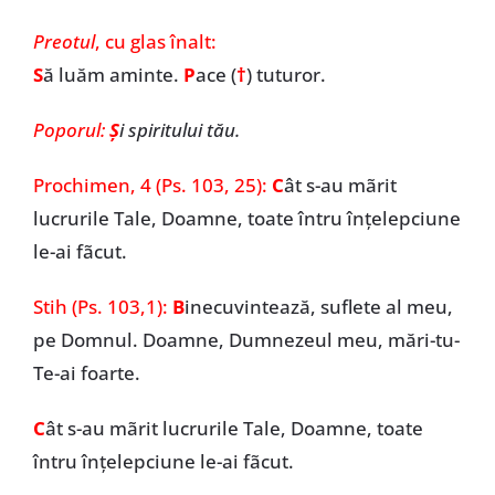
Preotul
, cu glas înalt:
S
ă luăm aminte.
P
ace (
†
)
tuturor.
Poporul:
Ş
i spiritului tău.
Prochimen, 4 (Ps. 103, 25):
C
ât s-au mãrit
lucrurile Tale, Doamne, toate întru înțelepciune
le-ai fãcut.
Stih (Ps. 103,1):
B
inecuvintează, suflete al meu,
pe Domnul. Doamne, Dumnezeul meu, mări-tu-
Te-ai foarte.
C
ât s-au mãrit lucrurile Tale, Doamne, toate
întru înțelepciune le-ai fãcut.