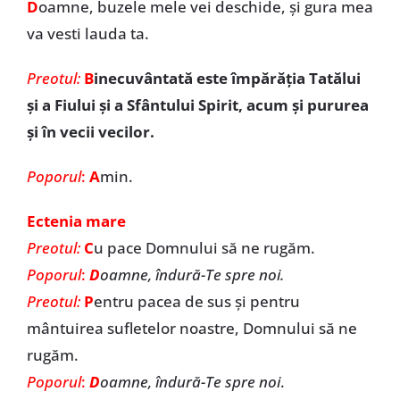
D
oamne, buzele mele vei deschide, şi gura mea
va vesti lauda ta.
Preotul:
B
inecuvântată este împărăția Tatălui
și a Fiului și a Sfântului Spirit, acum și pururea
și în vecii vecilor.
Poporul
:
A
min.
Ectenia mare
Preotul:
C
u pace Domnului să ne rugăm.
Poporul
:
D
oamne, îndură-Te spre noi.
Preotul:
P
entru pacea de sus și pentru
mântuirea sufletelor noastre, Domnului să ne
rugăm.
Poporul
:
D
oamne, îndură-Te spre noi
.