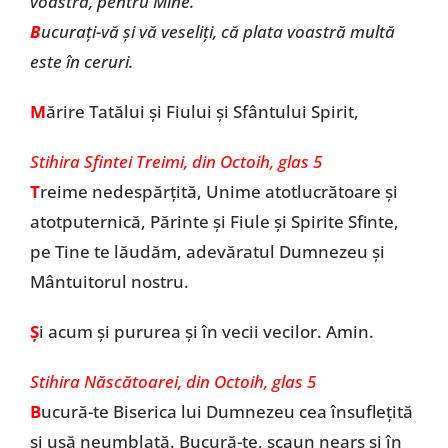
voastră, pentru Mine.
B
ucuraţi-vă şi vă veseliţi, că plata voastră multă
este în ceruri.
M
ărire Tatălui și Fiului și Sfântului Spirit,
Stihira Sfintei Treimi, din Octoih, glas 5
T
reime nedespărțită, Unime atotlucrătoare și
atotputernică, Părinte și Fiule și Spirite Sfinte,
pe Tine te lăudăm, adevăratul Dumnezeu și
Mântuitorul nostru.
Ș
i acum și pururea și în vecii vecilor. Amin.
Stihira Născătoarei, din Octoih, glas 5
B
ucură-te Biserica lui Dumnezeu cea însuflețită
și ușă neumblată. Bucură-te, scaun nears și în