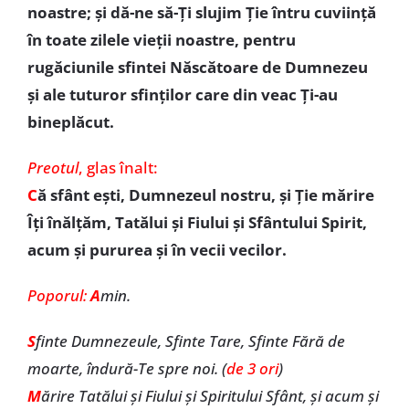
noastre; şi dă-ne să-Ţi slujim Ţie întru cuviinţă
în toate zilele vieţii noastre, pentru
rugăciunile sfintei Născătoare de Dumnezeu
şi ale tuturor sfinţilor care din veac Ţi-au
bineplăcut.
Preotul
, glas înalt:
C
ă sfânt eşti, Dumnezeul nostru, şi Ţie mărire
Îţi înălţăm, Tatălui şi Fiului şi Sfântului Spirit,
acum şi pururea și în vecii vecilor.
Poporul:
A
min.
S
finte Dumnezeule, Sfinte Tare, Sfinte Fără de
moarte, îndură-Te spre noi. (
de 3 ori
)
M
ărire Tatălui şi Fiului şi Spiritului Sfânt, şi acum şi