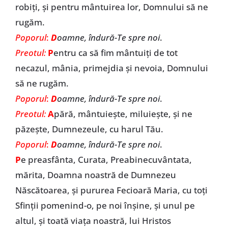
robiți, și pentru mântuirea lor, Domnului să ne
rugăm.
Poporul
:
D
oamne, îndură-Te spre noi
.
Preotul:
P
entru ca să fim mântuiți de tot
necazul, mânia, primejdia și nevoia, Domnului
să ne rugăm.
Poporul
:
D
oamne, îndură-Te spre noi
.
Preotul:
A
pără, mântuiește, miluiește, și ne
păzește, Dumnezeule, cu harul Tău.
Poporul
:
D
oamne, îndură-Te spre noi
.
P
e preasfânta, Curata, Preabinecuvântata,
mărita, Doamna noastră de Dumnezeu
Născătoarea, și pururea Fecioară Maria, cu toți
Sfinții pomenind-o, pe noi înșine, și unul pe
altul, și toată viața noastră, lui Hristos