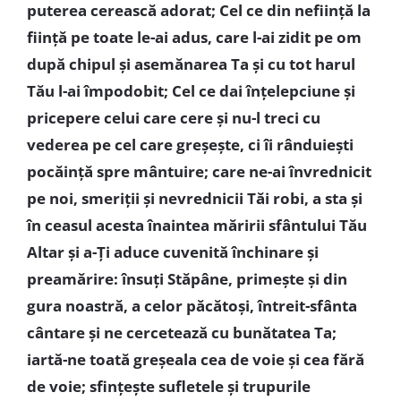
puterea cerească adorat; Cel ce din nefiinţă la
fiinţă pe toate le-ai adus, care l-ai zidit pe om
după chipul şi asemănarea Ta şi cu tot harul
Tău l-ai împodobit; Cel ce dai înţelepciune şi
pricepere celui care cere şi nu-l treci cu
vederea pe cel care greşeşte, ci îi rânduieşti
pocăinţă spre mântuire; care ne-ai învrednicit
pe noi, smeriţii şi nevrednicii Tăi robi, a sta şi
în ceasul acesta înaintea măririi sfântului Tău
Altar şi a-Ţi aduce cuvenită închinare şi
preamărire: însuţi Stăpâne, primeşte şi din
gura noastră, a celor păcătoşi, întreit-sfânta
cântare şi ne cercetează cu bunătatea Ta;
iartă-ne toată greşeala cea de voie şi cea fără
de voie; sfinţeşte sufletele şi trupurile