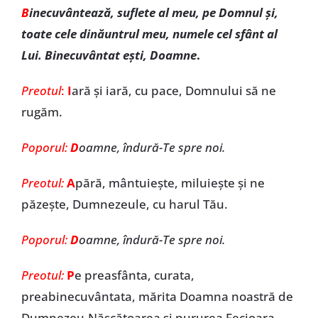
B
inecuvântează, suflete al meu, pe Domnul şi,
toate cele dinăuntrul meu, numele cel sfânt al
Lui. Binecuvântat eşti, Doamne
.
Preotul
:
I
ară şi iară, cu pace, Domnului să ne
rugăm.
Poporul:
D
oamne, îndură-Te spre noi.
Preotul:
A
pără, mântuieşte, miluieşte şi ne
păzeşte, Dumnezeule, cu harul Tău.
Poporul:
D
oamne, îndură-Te spre noi.
Preotul:
P
e preasfânta, curata,
preabinecuvântata, mărita Doamna noastră de
Dumnezeu-Născătoarea şi pururea Fecioara