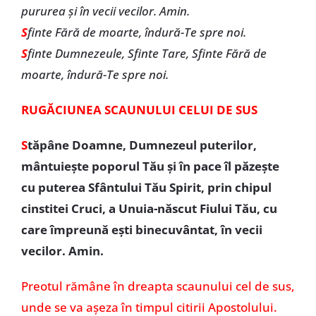
pururea şi în vecii vecilor. Amin.
S
finte Fără de moarte, îndură-Te spre noi.
S
finte Dumnezeule, Sfinte Tare, Sfinte Fără de
moarte, îndură-Te spre noi.
RUGĂCIUNEA SCAUNULUI CELUI DE SUS
S
tăpâne Doamne, Dumnezeul puterilor,
mântuiește poporul Tău și în pace îl păzește
cu puterea Sfântului Tău Spirit, prin chipul
cinstitei Cruci, a Unuia-născut Fiului Tău, cu
care împreună ești binecuvântat, în vecii
vecilor. Amin.
Preotul rămâne în dreapta scaunului cel de sus,
unde se va așeza în timpul citirii Apostolului.