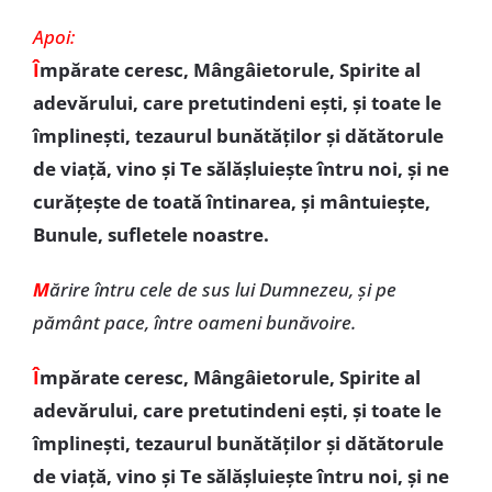
Apoi:
Î
mpărate ceresc, Mângâietorule, Spirite al
adevărului, care pretutindeni eşti, şi toate le
împlineşti, tezaurul bunătăţilor şi dătătorule
de viaţă, vino şi Te sălășluiește întru noi, și ne
curăţeşte de toată întinarea, şi mântuieşte,
Bunule, sufletele noastre.
M
ărire întru cele de sus lui Dumnezeu, şi pe
pământ pace, între oameni bunăvoire.
Î
mpărate ceresc, Mângâietorule, Spirite al
adevărului, care pretutindeni eşti, şi toate le
împlineşti, tezaurul bunătăţilor şi dătătorule
de viaţă, vino şi Te sălășluiește întru noi, și ne