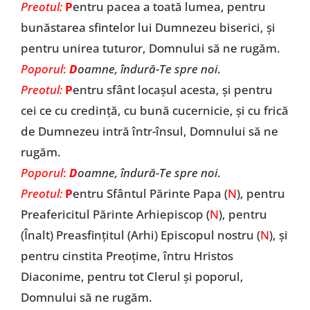
Preotul:
P
entru pacea a toată lumea, pentru
bunăstarea sfintelor lui Dumnezeu biserici, și
pentru unirea tuturor, Domnului să ne rugăm.
Poporul
:
D
oamne, îndură-Te spre noi
.
Preotul:
P
entru sfânt locașul acesta, și pentru
cei ce cu credință, cu bună cucernicie, și cu frică
de Dumnezeu intră într-însul, Domnului să ne
rugăm.
Poporul
:
D
oamne, îndură-Te spre noi
.
Preotul:
P
entru Sfântul Părinte Papa (
N
), pentru
Preafericitul Părinte Arhiepiscop (
N
), pentru
(Înalt) Preasfințitul (Arhi) Episcopul nostru (
N
), și
pentru cinstita Preoțime, întru Hristos
Diaconime, pentru tot Clerul și poporul,
Domnului să ne rugăm.