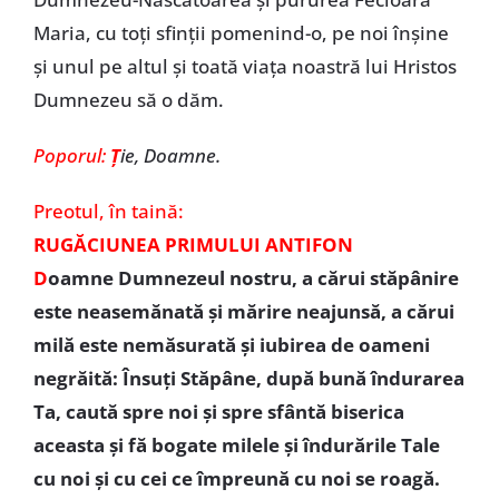
Maria, cu toţi sfinţii pomenind-o, pe noi înşine
şi unul pe altul şi toată viaţa noastră lui Hristos
Dumnezeu să o dăm.
Poporul:
Ţ
ie, Doamne.
Preotul,
în taină:
RUGĂCIUNEA PRIMULUI ANTIFON
D
oamne Dumnezeul nostru, a cărui stăpânire
este neasemănată şi mărire neajunsă, a cărui
milă este nemăsurată şi iubirea de oameni
negrăită: Însuţi Stăpâne, după bună îndurarea
Ta, caută spre noi şi spre sfântă biserica
aceasta şi fă bogate milele şi îndurările Tale
cu noi şi cu cei ce împreună cu noi se roagă.