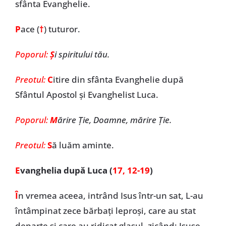
sfânta Evanghelie.
P
ace (
†
)
tuturor.
Poporul:
Ş
i spiritului tău.
Preotul:
C
itire din sfânta Evanghelie după
Sfântul Apostol și Evanghelist Luca.
Poporul:
M
ărire Ţie, Doamne, mărire Ţie.
Preotul:
S
ă luăm aminte.
E
vanghelia după Luca (
17, 12-19
)
Î
n vremea aceea, intrând Isus într-un sat, L-au
întâmpinat zece bărbați leproși, care au stat
departe și care au ridicat glasul, zicând: Isuse,