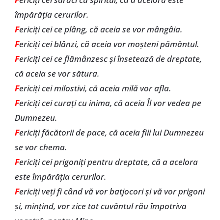
împărăţia cerurilor.
F
ericiţi cei ce plâng, că aceia se vor mângâia.
F
ericiţi cei blânzi, că aceia vor moşteni pământul.
F
ericiţi cei ce flămânzesc şi însetează de dreptate,
că aceia se vor sătura.
F
ericiţi cei milostivi, că aceia milă vor afla.
F
ericiţi cei curaţi cu inima, că aceia Îl vor vedea pe
Dumnezeu.
F
ericiţi făcătorii de pace, că aceia fiii lui Dumnezeu
se vor chema.
F
ericiţi cei prigoniţi pentru dreptate, că a acelora
este împărăţia cerurilor.
F
ericiţi veți fi când vă vor batjocori şi vă vor prigoni
şi, minţind, vor zice tot cuvântul rău împotriva