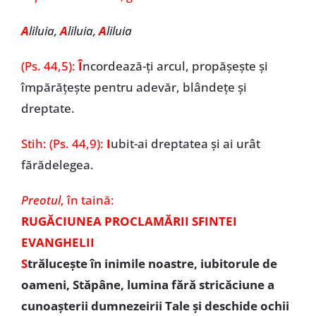
A
liluia,
A
liluia,
A
liluia
(Ps. 44,5):
Î
ncordează-ți arcul, propășește și
împărățește pentru adevăr, blândețe și
dreptate.
Stih: (Ps. 44,9):
I
ubit-ai dreptatea și ai urât
fărădelegea.
Preotul
, în taină:
RUGĂCIUNEA PROCLAMĂRII SFINTEI
EVANGHELII
S
trăluceşte în inimile noastre, iubitorule de
oameni, Stăpâne, lumina fără stricăciune a
cunoaşterii dumnezeirii Tale şi deschide ochii