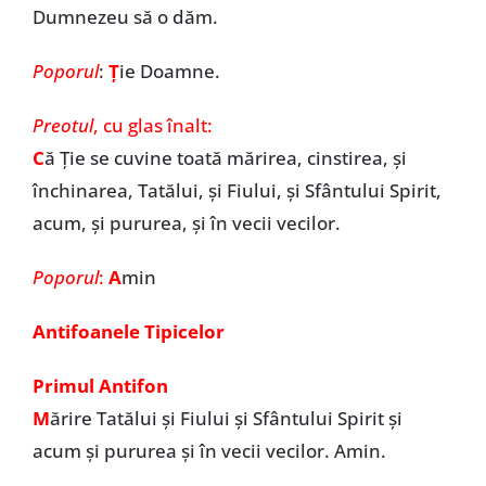
Dumnezeu să o dăm.
Poporul
:
Ț
ie Doamne.
Preotul
, cu glas înalt:
C
ă Ție se cuvine toată mărirea, cinstirea, și
închinarea, Tatălui, și Fiului, și Sfântului Spirit,
acum, și pururea, și în vecii vecilor.
Poporul
:
A
min
Antifoanele Tipicelor
Primul Antifon
M
ărire Tatălui şi Fiului şi Sfântului Spirit și
acum și pururea și în vecii vecilor. Amin.