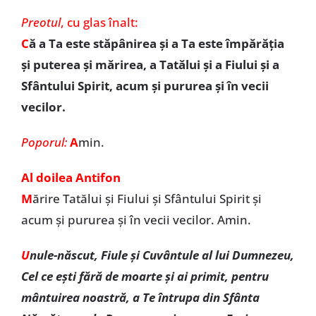
Preotul
,
cu glas înalt:
C
ă a Ta este stăpânirea şi a Ta este împărăţia
şi puterea şi mărirea, a Tatălui şi a Fiului şi a
Sfântului Spirit, acum şi pururea şi în vecii
vecilor.
Poporul:
A
min.
Al doilea Antifon
M
ărire Tatălui şi Fiului şi Sfântului Spirit și
acum și pururea și în vecii vecilor. Amin.
U
nule-născut, Fiule şi Cuvântule al lui Dumnezeu,
Cel ce eşti fără de moarte şi ai primit, pentru
mântuirea noastră, a Te întrupa din Sfânta