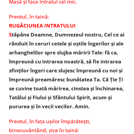
Masă și face Intratul cel mic.
Preotul, în taină:
RUGĂCIUNEA INTRATULUI
S
tăpâne Doamne, Dumnezeul nostru, Cel ce ai
rânduit în ceruri cetele şi oştile îngerilor şi ale
arhanghelilor spre slujba măririi Tale: fă ca,
împreună cu intrarea noastră, să fie intrarea
sfinţilor îngeri care slujesc împreună cu noi şi
împreună preamăresc bunătatea Ta. Că Ţie Ţi
se cuvine toată mărirea, cinstea şi închinarea,
Tatălui şi Fiului şi Sfântului Spirit, acum şi
pururea şi în vecii vecilor. Amin.
Preotul,
în fața ușilor împărătești,
binecuvântând, zice în taină: