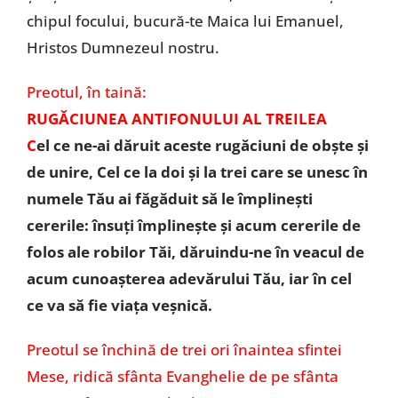
chipul focului, bucură-te Maica lui Emanuel,
Hristos Dumnezeul nostru.
Preotul, în taină:
RUGĂCIUNEA ANTIFONULUI AL TREILEA
C
el ce ne-ai dăruit aceste rugăciuni de obşte şi
de unire, Cel ce la doi şi la trei care se unesc în
numele Tău ai făgăduit să le împlineşti
cererile: însuţi împlineşte şi acum cererile de
folos ale robilor Tăi, dăruindu-ne în veacul de
acum cunoaşterea adevărului Tău, iar în cel
ce va să fie viaţa veşnică.
Preotul se închină de trei ori înaintea sfintei
Mese, ridică sfânta Evanghelie de pe sfânta