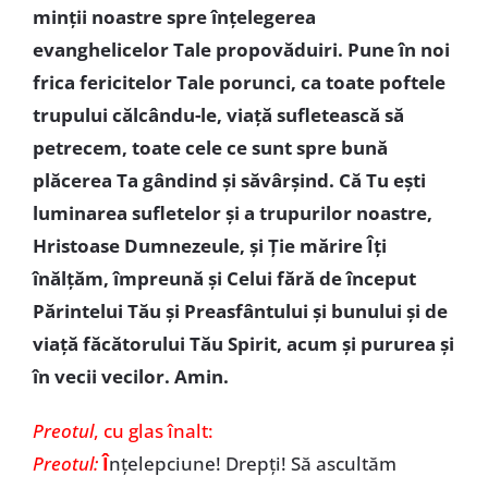
minţii noastre spre înţelegerea
evanghelicelor Tale propovăduiri. Pune în noi
frica fericitelor Tale porunci, ca toate poftele
trupului călcându-le, viaţă sufletească să
petrecem, toate cele ce sunt spre bună
plăcerea Ta gândind şi săvârşind. Că Tu eşti
luminarea sufletelor şi a trupurilor noastre,
Hristoase Dumnezeule, şi Ţie mărire Îţi
înălţăm, împreună şi Celui fără de început
Părintelui Tău şi Preasfântului şi bunului şi de
viaţă făcătorului Tău Spirit, acum şi pururea şi
în vecii vecilor. Amin.
Preotul
, cu glas înalt:
Preotul:
Î
nţelepciune! Drepţi! Să ascultăm