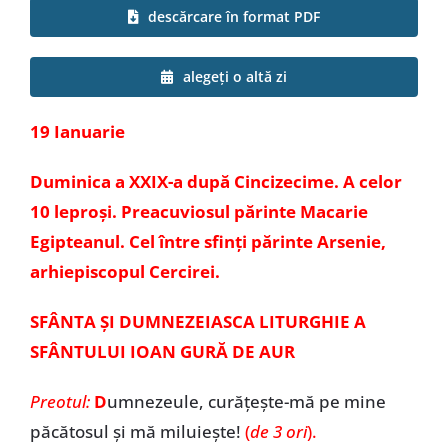
descărcare în format PDF
Special
alegeți o altă zi
19 Ianuarie
Duminica a XXIX-a după Cincizecime. A celor
10 leproși. Preacuviosul părinte Macarie
Egipteanul. Cel între sfinți părinte Arsenie,
arhiepiscopul Cercirei.
SFÂNTA ȘI DUMNEZEIASCA LITURGHIE A
SFÂNTULUI IOAN GURĂ DE AUR
Preotul:
D
umnezeule, curățește-mă pe mine
păcătosul și mă miluiește!
(
de 3 ori
).