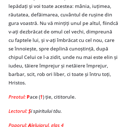
lepădați și voi toate acestea: mânia, iuțimea,
răutatea, defăimarea, cuvântul de rușine din
gura voastră. Nu vă mințiți unul pe altul, fiindcă
v-ați dezbrăcat de omul cel vechi, dimpreună
cu faptele lui, și v-ați îmbrăcat cu cel nou, care
se înnoiește, spre deplină cunoștință, după
chipul Celui ce l-a zidit, unde nu mai este elin și
iudeu, tăiere împrejur și netăiere împrejur,
barbar, scit, rob ori liber, ci toate și întru toți,
Hristos.
Preotul:
P
ace (
†
)
ţie, cititorule.
Lectorul:
Ş
i spiritului tău.
Poporul:
A
leluiarul, glas 4