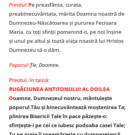
Preotul:
P
e preasfânta, curata,
preabinecuvântata, mărita Doamna noastră de
Dumnezeu-Născătoarea şi pururea Fecioara
Maria, cu toţi sfinţii pomenind-o, pe noi înşine
şi unul pe altul şi toată viaţa noastră lui Hristos
Dumnezeu să o dăm.
Poporul:
Ţ
ie, Doamne.
Preotul,
în taină:
RUGĂCIUNEA ANTIFONULUI AL DOILEA
D
oamne, Dumnezeul nostru, mântuieşte
poporul Tău şi binecuvântează moştenirea Ta;
plinirea Bisericii Tale în pace păzeşte-o;
sfinţeşte-i pe cei ce iubesc podoaba casei Tale;
Tu pe aceia îi preamăreşte cu dumnezeiască