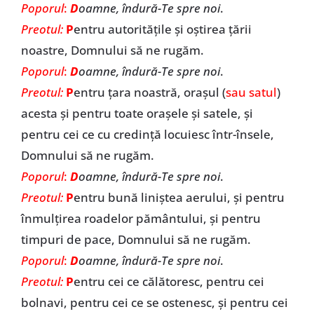
Poporul
:
D
oamne, îndură-Te spre noi
.
Preotul:
P
entru autoritățile și oștirea țării
noastre, Domnului să ne rugăm.
Poporul
:
D
oamne, îndură-Te spre noi
.
Preotul:
P
entru țara noastră, orașul (
sau satul
)
acesta și pentru toate orașele și satele, și
pentru cei ce cu credință locuiesc într-însele,
Domnului să ne rugăm.
Poporul
:
D
oamne, îndură-Te spre noi
.
Preotul:
P
entru bună liniștea aerului, și pentru
înmulțirea roadelor pământului, și pentru
timpuri de pace, Domnului să ne rugăm.
Poporul
:
D
oamne, îndură-Te spre noi
.
Preotul:
P
entru cei ce călătoresc, pentru cei
bolnavi, pentru cei ce se ostenesc, și pentru cei