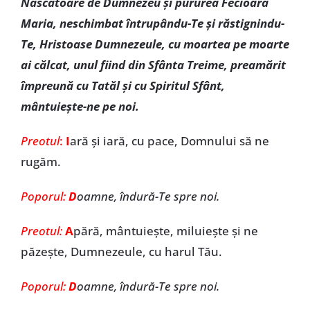
Născătoare de Dumnezeu şi pururea Fecioara
Maria, neschimbat întrupându-Te şi răstignindu-
Te, Hristoase Dumnezeule, cu moartea pe moarte
ai călcat, unul fiind din Sfânta Treime, preamărit
împreună cu Tatăl şi cu Spiritul Sfânt,
mântuieşte-ne pe noi.
Preotul
:
I
ară şi iară, cu pace, Domnului să ne
rugăm.
Poporul:
D
oamne, îndură-Te spre noi.
Preotul:
A
pără, mântuieşte, miluieşte şi ne
păzeşte, Dumnezeule, cu harul Tău.
Poporul:
D
oamne, îndură-Te spre noi.