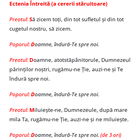
Ectenia Întreită (a cererii stăruitoare)
Preotul:
S
ă zicem toţi, din tot sufletul şi din tot
cugetul nostru, să zicem.
Poporul:
D
oamne, îndură-Te spre noi.
Preotul:
D
oamne, atotstăpânitorule, Dumnezeul
părinţilor noştri, rugămu-ne Ţie, auzi-ne şi Te
îndură spre noi.
Poporul:
D
oamne, îndură-Te spre noi.
Preotul:
M
iluieşte-ne, Dumnezeule, după mare
mila Ta, rugămu-ne Ţie, auzi-ne şi ne miluieşte.
Poporul:
D
oamne, îndură-Te spre noi.
(de 3 ori)