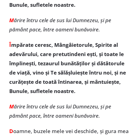
Bunule, sufletele noastre.
M
ărire întru cele de sus lui Dumnezeu, şi pe
pământ pace, între oameni bunăvoire.
Î
mpărate ceresc, Mângâietorule, Spirite al
adevărului, care pretutindeni eşti, şi toate le
împlineşti, tezaurul bunătăţilor şi dătătorule
de viaţă, vino şi Te sălășluiește întru noi, și ne
curăţeşte de toată întinarea, şi mântuieşte,
Bunule, sufletele noastre.
M
ărire întru cele de sus lui Dumnezeu, şi pe
pământ pace, între oameni bunăvoire.
D
oamne, buzele mele vei deschide, şi gura mea