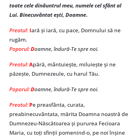
toate cele dinăuntrul meu, numele cel sfânt al
Lui. Binecuvântat eşti, Doamne
.
Preotul
:
I
ară şi iară, cu pace, Domnului să ne
rugăm.
Poporul:
D
oamne, îndură-Te spre noi.
Preotul:
A
pără, mântuieşte, miluieşte şi ne
păzeşte, Dumnezeule, cu harul Tău.
Poporul:
D
oamne, îndură-Te spre noi.
Preotul:
P
e preasfânta, curata,
preabinecuvântata, mărita Doamna noastră de
Dumnezeu-Născătoarea şi pururea Fecioara
Maria, cu toţi sfinţii pomenind-o, pe noi înşine