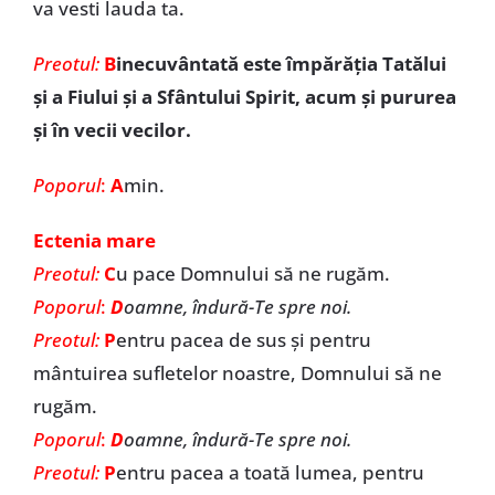
va vesti lauda ta.
Preotul:
B
inecuvântată este împărăția Tatălui
și a Fiului și a Sfântului Spirit, acum și pururea
și în vecii vecilor.
Poporul
:
A
min.
Ectenia mare
Preotul:
C
u pace Domnului să ne rugăm.
Poporul
:
D
oamne, îndură-Te spre noi.
Preotul:
P
entru pacea de sus și pentru
mântuirea sufletelor noastre, Domnului să ne
rugăm.
Poporul
:
D
oamne, îndură-Te spre noi.
Preotul:
P
entru pacea a toată lumea, pentru