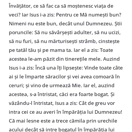
Învățător, ce să fac ca să moștenesc viața de
veci? Iar Isus i-a zis: Pentru ce Mă numești bun?
Nimeni nu este bun, decât unul Dumnezeu. Știi
poruncile: Să nu săvârșești adulter, să nu ucizi,
să nu furi, să nu mărturisești strâmb, cinstește
pe tatăl tău și pe mama ta. Iar el a zis: Toate
acestea le-am păzit din tinerețile mele. Auzind
Isus i-a zis: Încă una îți lipsește: Vinde toate câte
ai și le împarte săracilor și vei avea comoară în
ceruri; și vino de urmează Mie. Iar el, auzind
acestea, s-a întristat, căci era foarte bogat. Și
văzându-l întristat, Isus a zis: Cât de greu vor
intra cei ce au averi în împărăția lui Dumnezeu!
Că mai lesne este a trece cămila prin urechile
acului decât să intre bogatul în împărăția lui