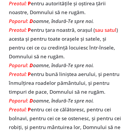
Preotul:
P
entru autoritățile și oștirea țării
noastre, Domnului să ne rugăm.
Poporul
:
D
oamne, îndură-Te spre noi.
Preotul:
P
entru țara noastră, orașul (
sau satul
)
acesta și pentru toate orașele și satele, și
pentru cei ce cu credință locuiesc într-însele,
Domnului să ne rugăm.
Poporul
:
D
oamne, îndură-Te spre noi.
Preotul:
P
entru bună liniștea aerului, și pentru
înmulțirea roadelor pământului, și pentru
timpuri de pace, Domnului să ne rugăm.
Poporul
:
D
oamne, îndură-Te spre noi.
Preotul:
P
entru cei ce călătoresc, pentru cei
bolnavi, pentru cei ce se ostenesc, și pentru cei
robiți, și pentru mântuirea lor, Domnului să ne