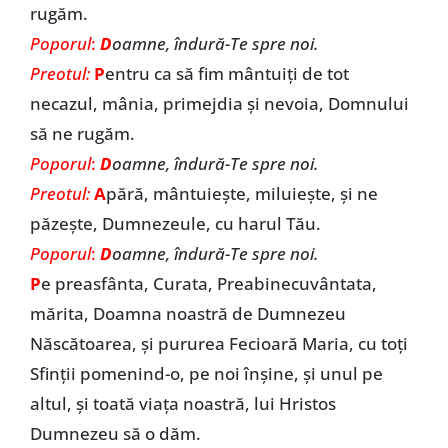
rugăm.
Poporul
:
D
oamne, îndură-Te spre noi.
Preotul:
P
entru ca să fim mântuiți de tot
necazul, mânia, primejdia și nevoia, Domnului
să ne rugăm.
Poporul
:
D
oamne, îndură-Te spre noi.
Preotul:
A
pără, mântuiește, miluiește, și ne
păzește, Dumnezeule, cu harul Tău.
Poporul
:
D
oamne, îndură-Te spre noi.
P
e preasfânta, Curata, Preabinecuvântata,
mărita, Doamna noastră de Dumnezeu
Născătoarea, și pururea Fecioară Maria, cu toți
Sfinții pomenind-o, pe noi înșine, și unul pe
altul, și toată viața noastră, lui Hristos
Dumnezeu să o dăm.