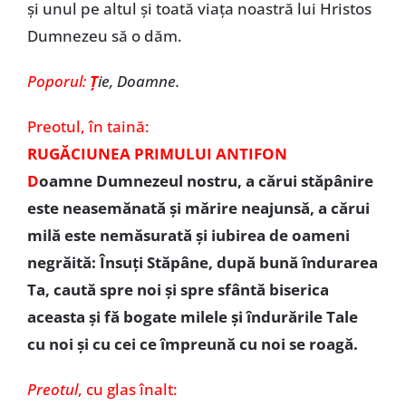
şi unul pe altul şi toată viaţa noastră lui Hristos
Dumnezeu să o dăm.
Poporul:
Ţ
ie, Doamne.
Preotul,
în taină:
RUGĂCIUNEA PRIMULUI ANTIFON
D
oamne Dumnezeul nostru, a cărui stăpânire
este neasemănată şi mărire neajunsă, a cărui
milă este nemăsurată şi iubirea de oameni
negrăită: Însuţi Stăpâne, după bună îndurarea
Ta, caută spre noi şi spre sfântă biserica
aceasta şi fă bogate milele şi îndurările Tale
cu noi şi cu cei ce împreună cu noi se roagă.
Preotul
,
cu glas înalt: