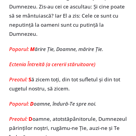
Dumnezeu. Zis-au cei ce ascultau: Și cine poate
să se mântuiască? Iar El a zis: Cele ce sunt cu
neputință la oameni sunt cu putință la
Dumnezeu.
Poporul:
M
ărire Ţie, Doamne, mărire Ţie.
Ectenia Întreită (a cererii stăruitoare)
Preotul:
S
ă zicem toţi, din tot sufletul şi din tot
cugetul nostru, să zicem.
Poporul:
D
oamne, îndură-Te spre noi.
Preotul:
D
oamne, atotstăpânitorule, Dumnezeul
părinţilor noştri, rugămu-ne Ţie, auzi-ne şi Te