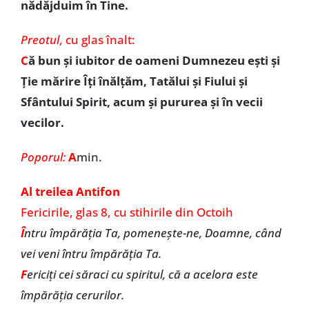
nădăjduim în Tine.
Preotul
,
cu glas înalt:
C
ă bun şi iubitor de oameni Dumnezeu eşti şi
Ţie mărire Îţi înălţăm, Tatălui şi Fiului şi
Sfântului Spirit, acum şi pururea şi în vecii
vecilor.
Poporul:
A
min.
Al treilea Antifon
Fericirile, glas 8, cu stihirile din Octoih
Î
ntru împărăţia Ta, pomeneşte-ne, Doamne, când
vei veni întru împărăţia Ta.
F
ericiţi cei săraci cu spiritul, că a acelora este
împărăţia cerurilor.