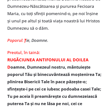
Dumnezeu-Născătoarea şi pururea Fecioara
Maria, cu toţi sfinţii pomenind-o, pe noi înşine
şi unul pe altul şi toată viaţa noastră lui Hristos
Dumnezeu să o dăm.
Poporul:
Ţ
ie, Doamne.
Preotul,
în taină:
RUGĂCIUNEA ANTIFONULUI AL DOILEA
D
oamne, Dumnezeul nostru, mântuieşte
poporul Tău şi binecuvântează moştenirea Ta;
plinirea Bisericii Tale în pace păzeşte-o;
sfinţeşte-i pe cei ce iubesc podoaba casei Tale;
Tu pe aceia îi preamăreşte cu dumnezeiască
puterea Ta şi nu ne lăsa pe noi, cei ce