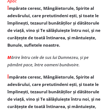
Apoi:
Î
mpărate ceresc, Mângâietorule, Spirite al
adevărului, care pretutindeni eşti, şi toate le
împlineşti, tezaurul bunătăţilor şi dătătorule
de viaţă, vino şi Te sălășluiește întru noi, și ne
curăţeşte de toată întinarea, şi mântuieşte,
Bunule, sufletele noastre.
M
ărire întru cele de sus lui Dumnezeu, şi pe
pământ pace, între oameni bunăvoire.
Î
mpărate ceresc, Mângâietorule, Spirite al
adevărului, care pretutindeni eşti, şi toate le
împlineşti, tezaurul bunătăţilor şi dătătorule
de viaţă, vino şi Te sălășluiește întru noi, și ne
curăţeşte de toată întinarea, şi mântuieşte,