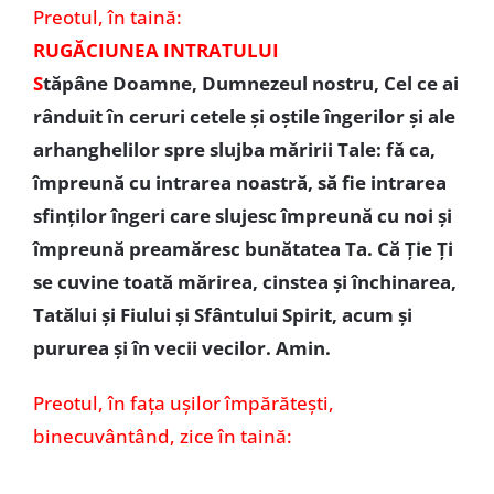
Preotul, în taină:
RUGĂCIUNEA INTRATULUI
S
tăpâne Doamne, Dumnezeul nostru, Cel ce ai
rânduit în ceruri cetele şi oştile îngerilor şi ale
arhanghelilor spre slujba măririi Tale: fă ca,
împreună cu intrarea noastră, să fie intrarea
sfinţilor îngeri care slujesc împreună cu noi şi
împreună preamăresc bunătatea Ta. Că Ţie Ţi
se cuvine toată mărirea, cinstea şi închinarea,
Tatălui şi Fiului şi Sfântului Spirit, acum şi
pururea şi în vecii vecilor. Amin.
Preotul,
în fața ușilor împărătești,
binecuvântând, zice în taină: