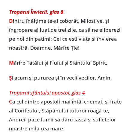
Troparul Învierii, glas 8
D
intru înălţime te-ai coborât, Milostive, și
îngropare ai luat de trei zile, ca să ne eliberezi
pe noi din patimi; Cel ce eşti viaţa şi învierea
noastră, Doamne, Mărire Ţie!
M
ărire Tatălui şi Fiului şi Sfântului Spirit,
Ș
i acum și pururea și în vecii vecilor. Amin.
Troparul sfântului apostol, glas 4
C
a cel dintre apostoli mai întâi chemat, şi frate
al Corifeului, Stăpânului tuturor roagă-te,
Andrei, pace lumii să dăru-iască şi sufletelor
noastre milă cea mare.