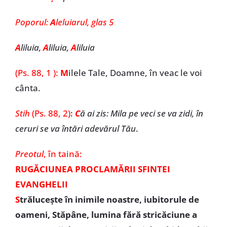
Poporul:
A
leluiarul, glas 5
A
liluia,
A
liluia,
A
liluia
(Ps. 88, 1 ):
M
ilele Tale, Doamne, în veac le voi
cânta.
Stih
(Ps. 88, 2)
:
C
ă ai zis: Mila pe veci se va zidi, în
ceruri se va întări adevărul Tău
.
Preotul
, în taină:
RUGĂCIUNEA PROCLAMĂRII SFINTEI
EVANGHELII
S
trăluceşte în inimile noastre, iubitorule de
oameni, Stăpâne, lumina fără stricăciune a