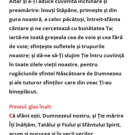
Altar şi a-Ţi aduce cuvenită închinare şi
preamărire: însuţi Stăpâne, primeşte şi din
gura noastră, a celor păcătoşi, întreit-sfânta
cântare şi ne cercetează cu bunătatea Ta;
iartă-ne toată greşeala cea de voie şi cea fără
de voie; sfinţeşte sufletele şi trupurile
noastre; şi dă-ne să-Ţi slujim Ţie întru cuviinţă
în toate zilele vieţii noastre, pentru
rugăciunile sfintei Născătoare de Dumnezeu
şi ale tuturor sfinţilor care din veac Ţi-au
bineplăcut.
Preotul
, glas înalt:
C
ă sfânt eşti, Dumnezeul nostru, şi Ţie mărire
Îţi înălţăm, Tatălui şi Fiului şi Sfântului Spirit,
acum şi pururea și în vecii vecilor.