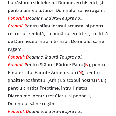
bunăstarea sfintelor lui Dumnezeu biserici, și
pentru unirea tuturor, Domnului să ne rugăm.
Poporul
:
D
oamne, îndură-Te spre noi.
Preotul:
P
entru sfânt locașul aceasta, și pentru
cei ce cu credință, cu bună cucernicie, și cu frică
de Dumnezeu intră într-însul, Domnului să ne
rugăm.
Poporul
:
D
oamne, îndură-Te spre noi.
Preotul:
P
entru Sfântul Părinte Papa (
N
), pentru
Preafericitul Părinte Arhiepiscop (
N
), pentru
(Înalt) Preasfințitul (Arhi) Episcopul nostru (
N
), și
pentru cinstita Preoțime, întru Hristos
Diaconime, pentru tot Clerul și poporul,
Domnului să ne rugăm.
Poporul
:
D
oamne, îndură-Te spre noi.