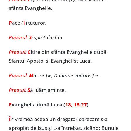
sfânta Evanghelie.
P
ace (
†
)
tuturor.
Poporul:
Ş
i spiritului tău.
Preotul:
C
itire din sfânta Evanghelie după
Sfântul Apostol și Evanghelist Luca.
Poporul:
M
ărire Ţie, Doamne, mărire Ţie.
Preotul:
S
ă luăm aminte.
E
vanghelia după Luca (
18, 18-27
)
Î
n vremea aceea un dregător oarecare s-a
apropiat de Isus și L-a întrebat, zicând: Bunule