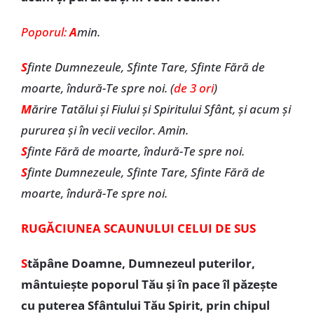
Poporul:
A
min.
S
finte Dumnezeule, Sfinte Tare, Sfinte Fără de
moarte, îndură-Te spre noi. (
de 3 ori
)
M
ărire Tatălui şi Fiului şi Spiritului Sfânt, şi acum şi
pururea şi în vecii vecilor. Amin.
S
finte Fără de moarte, îndură-Te spre noi.
S
finte Dumnezeule, Sfinte Tare, Sfinte Fără de
moarte, îndură-Te spre noi.
RUGĂCIUNEA SCAUNULUI CELUI DE SUS
S
tăpâne Doamne, Dumnezeul puterilor,
mântuiește poporul Tău și în pace îl păzește
cu puterea Sfântului Tău Spirit, prin chipul