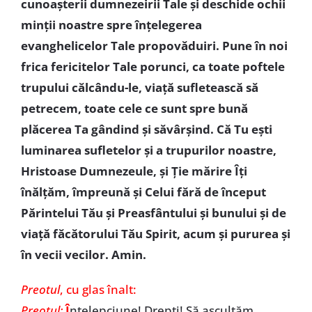
cunoaşterii dumnezeirii Tale şi deschide ochii
minţii noastre spre înţelegerea
evanghelicelor Tale propovăduiri. Pune în noi
frica fericitelor Tale porunci, ca toate poftele
trupului călcându-le, viaţă sufletească să
petrecem, toate cele ce sunt spre bună
plăcerea Ta gândind şi săvârşind. Că Tu eşti
luminarea sufletelor şi a trupurilor noastre,
Hristoase Dumnezeule, şi Ţie mărire Îţi
înălţăm, împreună şi Celui fără de început
Părintelui Tău şi Preasfântului şi bunului şi de
viaţă făcătorului Tău Spirit, acum şi pururea şi
în vecii vecilor. Amin.
Preotul
, cu glas înalt:
Preotul:
Î
nţelepciune! Drepţi! Să ascultăm