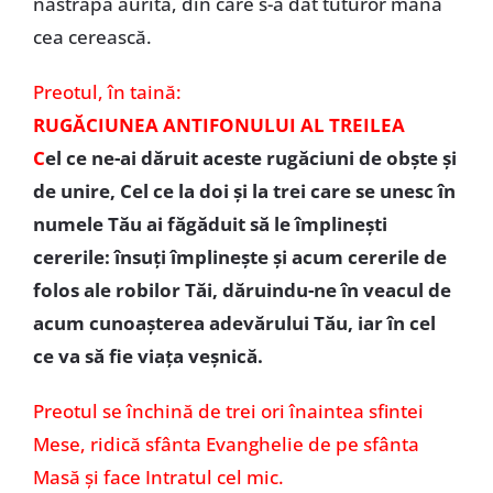
năstrapă aurită, din care s-a dat tuturor mana
cea cerească.
Preotul, în taină:
RUGĂCIUNEA ANTIFONULUI AL TREILEA
C
el ce ne-ai dăruit aceste rugăciuni de obşte şi
de unire, Cel ce la doi şi la trei care se unesc în
numele Tău ai făgăduit să le împlineşti
cererile: însuţi împlineşte şi acum cererile de
folos ale robilor Tăi, dăruindu-ne în veacul de
acum cunoaşterea adevărului Tău, iar în cel
ce va să fie viaţa veşnică.
Preotul se închină de trei ori înaintea sfintei
Mese, ridică sfânta Evanghelie de pe sfânta
Masă și face Intratul cel mic.