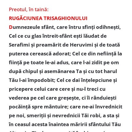
Preotul,
în taină:
RUGĂCIUNEA TRISAGHIONULUI
D
umnezeule sfânt, care întru sfinţi odihneşti,
Cel ce cu glas întreit-sfânt eşti lăudat de
Serafimi şi preamărit de Heruvimi şi de toată
puterea cerească adorat; Cel ce din nefiinţă la
fiinţă pe toate le-ai adus, care l-ai zidit pe om
după chipul şi asemănarea Ta şi cu tot harul
Tău l-ai împodobit; Cel ce dai înţelepciune şi
pricepere celui care cere şi nu-l treci cu
vederea pe cel care greşeşte, ci îi rânduieşti
pocăinţă spre mântuire; care ne-ai învrednicit
pe noi, smeriţii şi nevrednicii Tăi robi, a sta şi
în ceasul acesta înaintea măririi sfântului Tău