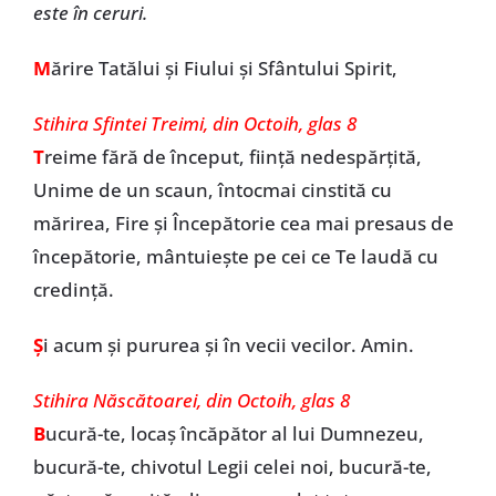
este în ceruri.
M
ărire Tatălui și Fiului și Sfântului Spirit,
Stihira Sfintei Treimi, din Octoih, glas 8
T
reime fără de început, ființă nedespărțită,
Unime de un scaun, întocmai cinstită cu
mărirea, Fire și Începătorie cea mai presaus de
începătorie, mântuiește pe cei ce Te laudă cu
credință.
Ș
i acum și pururea și în vecii vecilor. Amin.
Stihira Născătoarei, din Octoih, glas 8
B
ucură-te, locaș încăpător al lui Dumnezeu,
bucură-te, chivotul Legii celei noi, bucură-te,