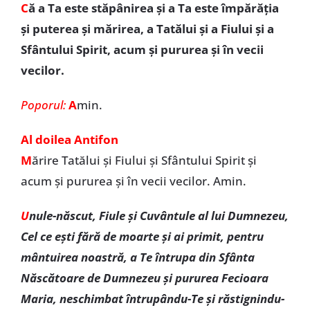
C
ă a Ta este stăpânirea şi a Ta este împărăţia
şi puterea şi mărirea, a Tatălui şi a Fiului şi a
Sfântului Spirit, acum şi pururea şi în vecii
vecilor.
Poporul:
A
min.
Al doilea Antifon
M
ărire Tatălui şi Fiului şi Sfântului Spirit și
acum și pururea și în vecii vecilor. Amin.
U
nule-născut, Fiule şi Cuvântule al lui Dumnezeu,
Cel ce eşti fără de moarte şi ai primit, pentru
mântuirea noastră, a Te întrupa din Sfânta
Născătoare de Dumnezeu şi pururea Fecioara
Maria, neschimbat întrupându-Te şi răstignindu-