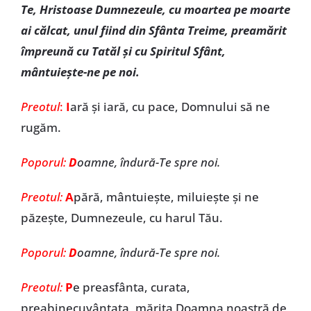
Te, Hristoase Dumnezeule, cu moartea pe moarte
ai călcat, unul fiind din Sfânta Treime, preamărit
împreună cu Tatăl şi cu Spiritul Sfânt,
mântuieşte-ne pe noi.
Preotul
:
I
ară şi iară, cu pace, Domnului să ne
rugăm.
Poporul:
D
oamne, îndură-Te spre noi.
Preotul:
A
pără, mântuieşte, miluieşte şi ne
păzeşte, Dumnezeule, cu harul Tău.
Poporul:
D
oamne, îndură-Te spre noi.
Preotul:
P
e preasfânta, curata,
preabinecuvântata, mărita Doamna noastră de