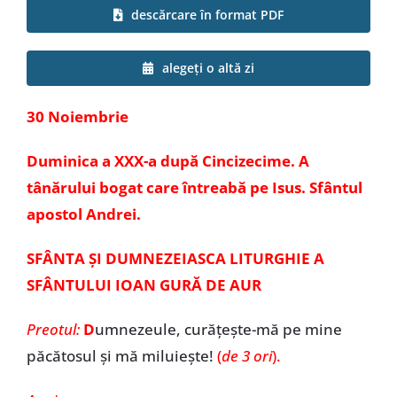
descărcare în format PDF
Special
alegeți o altă zi
30 Noiembrie
Duminica a XXX-a după Cincizecime. A
tânărului bogat care întreabă pe Isus. Sfântul
apostol Andrei.
SFÂNTA ȘI DUMNEZEIASCA LITURGHIE A
SFÂNTULUI IOAN GURĂ DE AUR
Preotul:
D
umnezeule, curățește-mă pe mine
păcătosul și mă miluiește!
(
de 3 ori
).