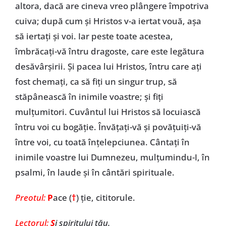
altora, dacă are cineva vreo plângere împotriva
cuiva; după cum și Hristos v-a iertat vouă, așa
să iertați și voi. Iar peste toate acestea,
îmbrăcați-vă întru dragoste, care este legătura
desăvârșirii. Și pacea lui Hristos, întru care ați
fost chemați, ca să fiți un singur trup, să
stăpânească în inimile voastre; și fiți
mulțumitori. Cuvântul lui Hristos să locuiască
întru voi cu bogăție. Învățați-vă și povățuiți-vă
între voi, cu toată înțelepciunea. Cântați în
inimile voastre lui Dumnezeu, mulțumindu-I, în
psalmi, în laude și în cântări spirituale.
Preotul:
P
ace (
†
)
ţie, cititorule.
Lectorul:
Ş
i spiritului tău.