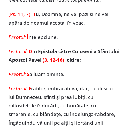
(Ps. 11, 7):
T
u, Doamne, ne vei păzi și ne vei
apăra de neamul acesta, în veac.
Preotul:
Î
nţelepciune.
Lectorul:
D
in Epistola către Coloseni a Sfântului
Apostol Pavel
(3, 12-16)
, citire:
Preotul:
S
ă luăm aminte.
Lectorul:
F
raților, îmbrăcați-vă, dar, ca aleși ai
lui Dumnezeu, sfinți și prea iubiți, cu
milostivirile îndurării, cu bunătate, cu
smerenie, cu blândețe, cu îndelungă-răbdare,
Îngăduindu-vă unii pe alții și iertând unii