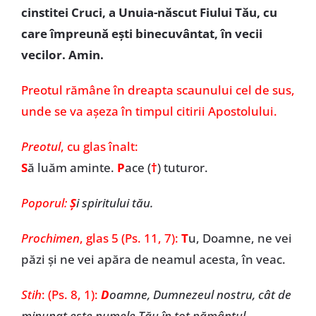
cinstitei Cruci, a Unuia-născut Fiului Tău, cu
care împreună ești binecuvântat, în vecii
vecilor. Amin.
Preotul rămâne în dreapta scaunului cel de sus,
unde se va așeza în timpul citirii Apostolului.
Preotul
, cu glas înalt:
S
ă luăm aminte.
P
ace (
†
)
tuturor.
Poporul:
Ş
i spiritului tău.
Prochimen
,
glas 5 (Ps. 11, 7):
T
u, Doamne, ne vei
păzi și ne vei apăra de neamul acesta, în veac.
Stih
: (Ps. 8, 1):
D
oamne, Dumnezeul nostru, cât de
minunat este numele Tău în tot pământul
.