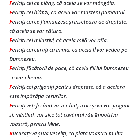
F
ericiţi cei ce plâng, că aceia se vor mângâia.
F
ericiţi cei blânzi, că aceia vor moşteni pământul.
F
ericiţi cei ce flămânzesc şi însetează de dreptate,
că aceia se vor sătura.
F
ericiţi cei milostivi, că aceia milă vor afla.
F
ericiţi cei curaţi cu inima, că aceia Îl vor vedea pe
Dumnezeu.
F
ericiţi făcătorii de pace, că aceia fiii lui Dumnezeu
se vor chema.
F
ericiţi cei prigoniţi pentru dreptate, că a acelora
este împărăţia cerurilor.
F
ericiţi veți fi când vă vor batjocori şi vă vor prigoni
şi, minţind, vor zice tot cuvântul rău împotriva
voastră, pentru Mine.
B
ucuraţi-vă şi vă veseliţi, că plata voastră multă