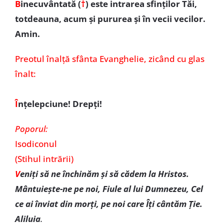
B
inecuvântată (
†
)
este intrarea sfinţilor Tăi,
totdeauna, acum şi pururea şi în vecii vecilor.
Amin.
Preotul înalţă sfânta Evanghelie, zicând cu glas
înalt:
Î
nţelepciune! Drepţi!
Poporul:
Isodiconul
(Stihul intrării)
V
eniţi să ne închinăm şi să cădem la Hristos.
Mântuieşte-ne pe noi, Fiule al lui Dumnezeu, Cel
ce ai înviat din morţi, pe noi care Îţi cântăm Ţie.
Aliluia
.