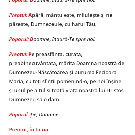
Preotul:
A
pără, mântuieşte, miluieşte şi ne
păzeşte, Dumnezeule, cu harul Tău.
Poporul:
D
oamne, îndură-Te spre noi.
Preotul:
P
e preasfânta, curata,
preabinecuvântata, mărita Doamna noastră de
Dumnezeu-Născătoarea şi pururea Fecioara
Maria, cu toţi sfinţii pomenind-o, pe noi înşine
şi unul pe altul şi toată viaţa noastră lui Hristos
Dumnezeu să o dăm.
Poporul:
Ţ
ie, Doamne.
Preotul,
în taină: