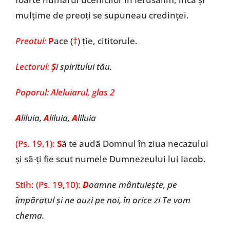
mulțime de preoți se supuneau credinței.
Preotul:
P
ace (
†
) ţie, cititorule.
Lectorul:
Ş
i spiritului tău.
Poporul:
Aleluiarul, glas 2
A
liluia,
A
liluia,
A
liluia
(Ps. 19,1):
S
ã te audã Domnul în ziua necazului
și sã-ți fie scut numele Dumnezeului lui Iacob.
Stih: (Ps. 19,10):
D
oamne mântuiește, pe
împãratul și ne auzi pe noi, în orice zi Te vom
chema.