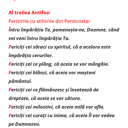
Al treilea Antifon
Fericirile cu stihirile din Penticostar
Î
ntru împărăţia Ta, pomeneşte-ne, Doamne, când
vei veni întru împărăţia Ta.
F
ericiţi cei săraci cu spiritul, că a acelora este
împărăţia cerurilor.
F
ericiţi cei ce plâng, că aceia se vor mângâia.
F
ericiţi cei blânzi, că aceia vor moşteni
pământul.
F
ericiţi cei ce flămânzesc şi însetează de
dreptate, că aceia se vor sătura.
F
ericiţi cei milostivi, că aceia milă vor afla.
F
ericiţi cei curaţi cu inima, că aceia Îl vor vedea
pe Dumnezeu.