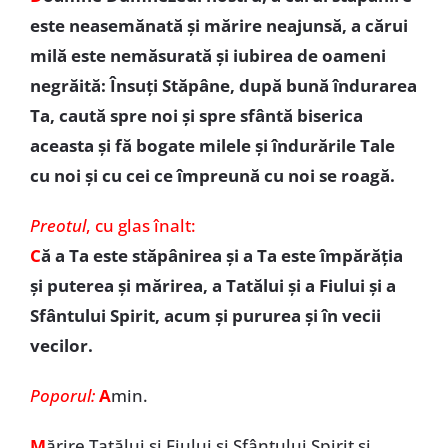
este neasemănată şi mărire neajunsă, a cărui
milă este nemăsurată şi iubirea de oameni
negrăită: Însuţi Stăpâne, după bună îndurarea
Ta, caută spre noi şi spre sfântă biserica
aceasta şi fă bogate milele şi îndurările Tale
cu noi şi cu cei ce împreună cu noi se roagă.
Preotul
,
cu glas înalt:
C
ă a Ta este stăpânirea şi a Ta este împărăţia
şi puterea şi mărirea, a Tatălui şi a Fiului şi a
Sfântului Spirit, acum şi pururea şi în vecii
vecilor.
Poporul
:
A
min.
M
ărire Tatălui şi Fiului şi Sfântului Spirit și