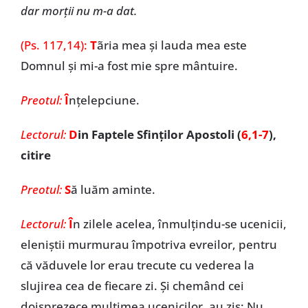
dar morții nu m-a dat.
(Ps. 117,14):
T
ãria mea și lauda mea este
Domnul și mi-a fost mie spre mântuire.
Preotul:
Î
nţelepciune.
Lectorul:
D
in Faptele Sfinților Apostoli (
6,1-7
),
citire
Preotul:
S
ă luăm aminte.
Lectorul:
Î
n zilele acelea, înmulțindu-se ucenicii,
eleniștii murmurau împotriva evreilor, pentru
că văduvele lor erau trecute cu vederea la
slujirea cea de fiecare zi. Și chemând cei
doisprezece mulțimea ucenicilor, au zis: Nu