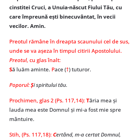
cinstitei Cruci, a Unuia-născut Fiului Tău, cu
care împreună ești binecuvântat, în vecii
vecilor. Amin.
Preotul rămâne în dreapta scaunului cel de sus,
unde se va așeza în timpul citirii Apostolului.
Preotul
, cu glas înalt:
S
ă luăm aminte.
P
ace (
†
) tuturor.
Poporul:
Ş
i spiritului tău.
Prochimen,
glas 2
(Ps. 117,14):
T
ãria mea și
lauda mea este Domnul și mi-a fost mie spre
mântuire.
Stih, (Ps. 117,18):
C
ertând, m-a certat Domnul,