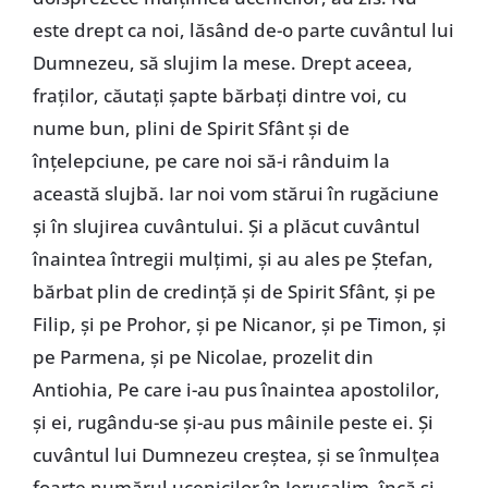
este drept ca noi, lăsând de-o parte cuvântul lui
Dumnezeu, să slujim la mese. Drept aceea,
fraților, căutați șapte bărbați dintre voi, cu
nume bun, plini de Spirit Sfânt și de
înțelepciune, pe care noi să-i rânduim la
această slujbă. Iar noi vom stărui în rugăciune
și în slujirea cuvântului. Și a plăcut cuvântul
înaintea întregii mulțimi, și au ales pe Ștefan,
bărbat plin de credință și de Spirit Sfânt, și pe
Filip, și pe Prohor, și pe Nicanor, și pe Timon, și
pe Parmena, și pe Nicolae, prozelit din
Antiohia, Pe care i-au pus înaintea apostolilor,
și ei, rugându-se și-au pus mâinile peste ei. Și
cuvântul lui Dumnezeu creștea, și se înmulțea
foarte numărul ucenicilor în Ierusalim, încă și