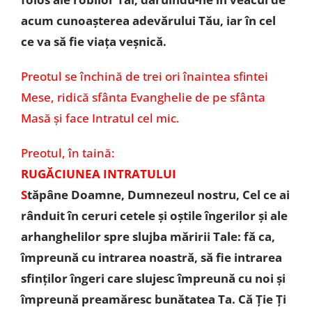
acum cunoaşterea adevărului Tău, iar în cel
ce va să fie viaţa veşnică.
Preotul se închină de trei ori înaintea sfintei
Mese, ridică sfânta Evanghelie de pe sfânta
Masă și face Intratul cel mic.
Preotul, în taină:
RUGĂCIUNEA INTRATULUI
S
tăpâne Doamne, Dumnezeul nostru, Cel ce ai
rânduit în ceruri cetele şi oştile îngerilor şi ale
arhanghelilor spre slujba măririi Tale: fă ca,
împreună cu intrarea noastră, să fie intrarea
sfinţilor îngeri care slujesc împreună cu noi şi
împreună preamăresc bunătatea Ta. Că Ţie Ţi