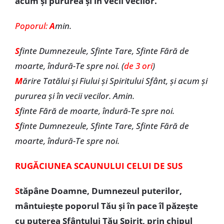
acum şi pururea și în vecii vecilor.
Poporul:
A
min.
S
finte Dumnezeule, Sfinte Tare, Sfinte Fără de
moarte, îndură-Te spre noi. (
de 3 ori
)
M
ărire Tatălui şi Fiului şi Spiritului Sfânt, şi acum şi
pururea şi în vecii vecilor. Amin.
S
finte Fără de moarte, îndură-Te spre noi.
S
finte Dumnezeule, Sfinte Tare, Sfinte Fără de
moarte, îndură-Te spre noi.
RUGĂCIUNEA SCAUNULUI CELUI DE SUS
S
tăpâne Doamne, Dumnezeul puterilor,
mântuiește poporul Tău și în pace îl păzește
cu puterea Sfântului Tău Spirit, prin chipul