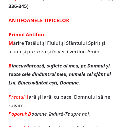
336-345)
ANTIFOANELE TIPICELOR
Primul Antifon
M
ărire Tatălui şi Fiului şi Sfântului Spirit și
acum și pururea și în vecii vecilor. Amin.
B
inecuvântează, suflete al meu, pe Domnul şi,
toate cele dinăuntrul meu, numele cel sfânt al
Lui. Binecuvântat eşti, Doamne
.
Preotul
:
I
ară şi iară, cu pace, Domnului să ne
rugăm.
Poporul:
D
oamne, îndură-Te spre noi.