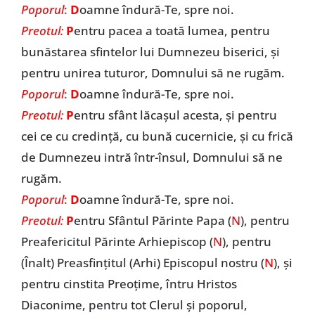
Poporul
:
D
oamne îndură-Te, spre noi.
Preotul:
P
entru pacea a toată lumea, pentru
bunăstarea sfintelor lui Dumnezeu biserici, și
pentru unirea tuturor, Domnului să ne rugăm.
Poporul
:
D
oamne îndură-Te, spre noi.
Preotul:
P
entru sfânt lăcașul acesta, și pentru
cei ce cu credință, cu bună cucernicie, și cu frică
de Dumnezeu intră într-însul, Domnului să ne
rugăm.
Poporul
:
D
oamne îndură-Te, spre noi.
Preotul:
P
entru Sfântul Părinte Papa (
N
), pentru
Preafericitul Părinte Arhiepiscop (
N
), pentru
(Înalt) Preasfințitul (Arhi) Episcopul nostru (
N
), și
pentru cinstita Preoțime, întru Hristos
Diaconime, pentru tot Clerul și poporul,