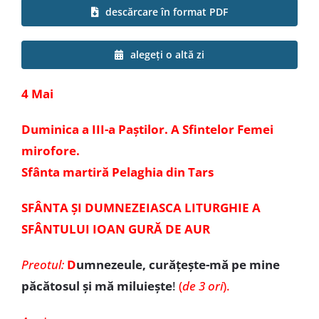
descărcare în format PDF
Special
alegeți o altă zi
4 Mai
Duminica a III-a Paștilor. A Sfintelor Femei
mirofore.
Sfânta martiră Pelaghia din Tars
SFÂNTA ȘI DUMNEZEIASCA LITURGHIE A
SFÂNTULUI IOAN GURĂ DE AUR
Preotul:
D
umnezeule, curățește-mă pe mine
păcătosul și mă miluiește
!
(
de 3 ori
).