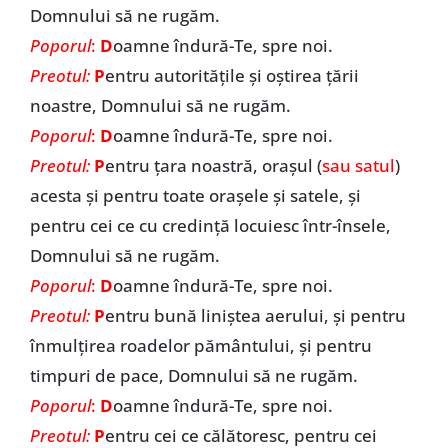
Domnului să ne rugăm.
Poporul
:
D
oamne îndură-Te, spre noi.
Preotul:
P
entru autoritățile și oștirea țării
noastre, Domnului să ne rugăm.
Poporul
:
D
oamne îndură-Te, spre noi.
Preotul:
P
entru țara noastră, orașul (
sau satul
)
acesta și pentru toate orașele și satele, și
pentru cei ce cu credință locuiesc într-însele,
Domnului să ne rugăm.
Poporul
:
D
oamne îndură-Te, spre noi.
Preotul:
P
entru bună liniștea aerului, și pentru
înmulțirea roadelor pământului, și pentru
timpuri de pace, Domnului să ne rugăm.
Poporul
:
D
oamne îndură-Te, spre noi.
Preotul:
P
entru cei ce călătoresc, pentru cei