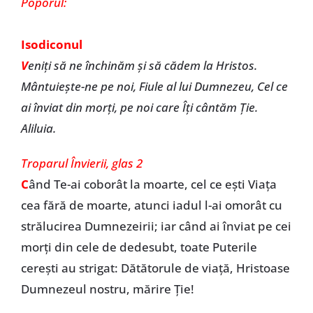
Poporul:
Isodiconul
V
eniţi să ne închinăm şi să cădem la Hristos.
Mântuieşte-ne pe noi, Fiule al lui Dumnezeu, Cel ce
ai înviat din morţi, pe noi care Îţi cântăm Ţie.
Aliluia.
Troparul Învierii, glas 2
C
ând Te-ai coborât la moarte, cel ce eşti Viaţa
cea fără de moarte, atunci iadul l-ai omorât cu
strălucirea Dumnezeirii; iar când ai înviat pe cei
morţi din cele de dedesubt, toate Puterile
cereşti au strigat: Dătătorule de viaţă, Hristoase
Dumnezeul nostru, mărire Ţie!