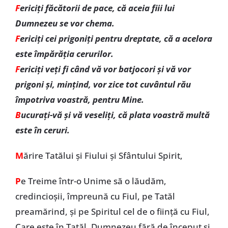
F
ericiţi făcătorii de pace, că aceia fiii lui
Dumnezeu se vor chema.
F
ericiţi cei prigoniţi pentru dreptate, că a acelora
este împărăţia cerurilor.
F
ericiţi veți fi când vă vor batjocori şi vă vor
prigoni şi, minţind, vor zice tot cuvântul rău
împotriva voastră, pentru Mine.
B
ucuraţi-vă şi vă veseliţi, că plata voastră multă
este în ceruri.
M
ărire Tatălui și Fiului și Sfântului Spirit,
P
e Treime într-o Unime să o lăudăm,
credincioşii, împreună cu Fiul, pe Tatăl
preamărind, şi pe Spiritul cel de o fiinţă cu Fiul,
Care este în Tatăl, Dumnezeu fără de început şi