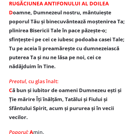
RUGĂCIUNEA ANTIFONULUI AL DOILEA
D
oamne, Dumnezeul nostru, mântuieşte
poporul Tău şi binecuvântează moştenirea Ta;
plinirea Bisericii Tale în pace păzeşte-o;
sfinţeşte-i pe cei ce iubesc podoaba casei Tale;
Tu pe aceia îi preamăreşte cu dumnezeiască
puterea Ta şi nu ne lăsa pe noi, cei ce
nădăjduim în Tine.
Preotul
,
cu glas înalt:
C
ă bun şi iubitor de oameni Dumnezeu eşti şi
Ţie mărire Îţi înălţăm, Tatălui şi Fiului şi
Sfântului Spirit, acum şi pururea şi în vecii
vecilor.
Poporul:
A
min.