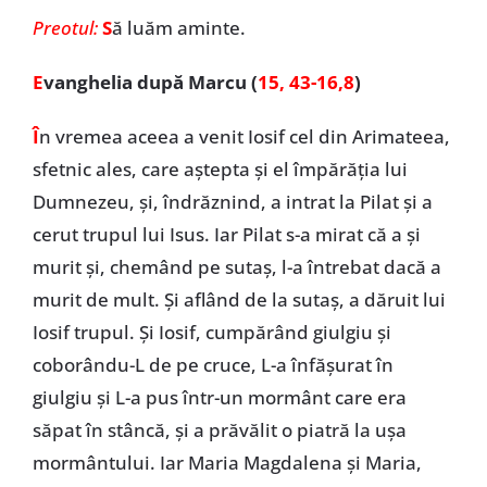
Preotul:
S
ă luăm aminte.
E
vanghelia după Marcu (
15, 43-16,8
)
Î
n vremea aceea a venit Iosif cel din Arimateea,
sfetnic ales, care aștepta și el împărăția lui
Dumnezeu, și, îndrăznind, a intrat la Pilat și a
cerut trupul lui Isus. Iar Pilat s-a mirat că a și
murit și, chemând pe sutaș, l-a întrebat dacă a
murit de mult. Și aflând de la sutaș, a dăruit lui
Iosif trupul. Și Iosif, cumpărând giulgiu și
coborându-L de pe cruce, L-a înfășurat în
giulgiu și L-a pus într-un mormânt care era
săpat în stâncă, și a prăvălit o piatră la ușa
mormântului. Iar Maria Magdalena și Maria,