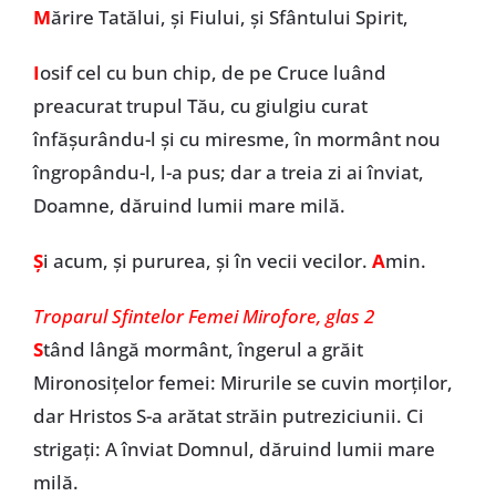
M
ărire Tatălui, și Fiului, și Sfântului Spirit,
I
osif cel cu bun chip, de pe Cruce luând
preacurat trupul Tău, cu giulgiu curat
înfăşurându-l şi cu miresme, în mormânt nou
îngropându-l, l-a pus; dar a treia zi ai înviat,
Doamne, dăruind lumii mare milă.
Ș
i acum, și pururea, și în vecii vecilor.
A
min.
Troparul Sfintelor Femei Mirofore, glas 2
S
tând lângă mormânt, îngerul a grăit
Mironosiţelor femei: Mirurile se cuvin morţilor,
dar Hristos S-a arătat străin putreziciunii. Ci
strigaţi: A înviat Domnul, dăruind lumii mare
milă.