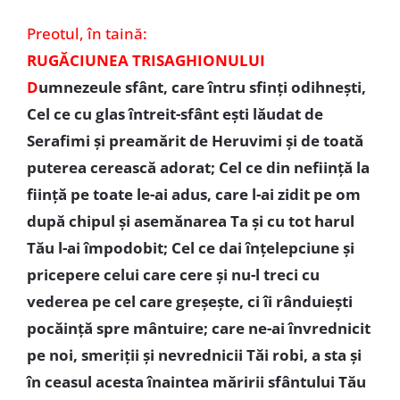
Preotul,
în taină:
RUGĂCIUNEA TRISAGHIONULUI
D
umnezeule sfânt, care întru sfinţi odihneşti,
Cel ce cu glas întreit-sfânt eşti lăudat de
Serafimi şi preamărit de Heruvimi şi de toată
puterea cerească adorat; Cel ce din nefiinţă la
fiinţă pe toate le-ai adus, care l-ai zidit pe om
după chipul şi asemănarea Ta şi cu tot harul
Tău l-ai împodobit; Cel ce dai înţelepciune şi
pricepere celui care cere şi nu-l treci cu
vederea pe cel care greşeşte, ci îi rânduieşti
pocăinţă spre mântuire; care ne-ai învrednicit
pe noi, smeriţii şi nevrednicii Tăi robi, a sta şi
în ceasul acesta înaintea măririi sfântului Tău