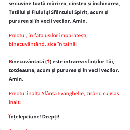
se cuvine toată mărirea, cinstea şi închinarea,
Tatălui şi Fiului şi Sfântului Spirit, acum şi
pururea şi în vecii vecilor. Amin.
Preotul,
în fața ușilor împărătești,
binecuvântând, zice în taină:
B
inecuvântată (
†
)
este intrarea sfinţilor Tăi,
totdeauna, acum şi pururea şi în vecii vecilor.
Amin.
Preotul înalţă Sfânta Evanghelie, zicând cu glas
înalt:
Î
nţelepciune! Drepţi!