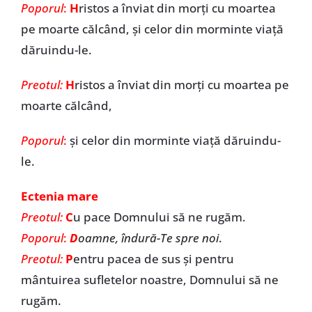
Poporul
:
H
ristos a înviat din morți cu moartea
pe moarte călcând, și celor din morminte viață
dăruindu-le.
Preotul:
H
ristos a înviat din morți cu moartea pe
moarte călcând,
Poporul
:
și celor din morminte viață dăruindu-
le.
Ectenia mare
Preotul:
C
u pace Domnului să ne rugăm.
Poporul
:
D
oamne, îndură-Te spre noi
.
Preotul:
P
entru pacea de sus și pentru
mântuirea sufletelor noastre, Domnului să ne
rugăm.