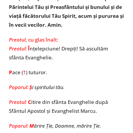
Părintelui Tău şi Preasfântului şi bunului şi de
viaţă făcătorului Tău Spirit, acum şi pururea şi
în vecii vecilor. Amin.
Preotul
, cu glas înalt:
Preotul:
Î
nţelepciune! Drepţi! Să ascultăm
sfânta Evanghelie.
P
ace (
†
) tuturor.
Poporul:
Ş
i spiritului tău.
Preotul:
C
itire din sfânta Evanghelie după
Sfântul Apostol și Evanghelist Marcu.
Poporul:
M
ărire Ţie, Doamne, mărire Ţie.