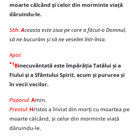
moarte călcând și celor din morminte viață
dăruindu-le.
Stih:
A
ceasta este ziua pe care a făcut-o Domnul,
să ne bucurăm și să ne veselim într-însa.
Apoi:
*1
B
inecuvântată este împărăția Tatălui și a
Fiului și a Sfântului Spirit, acum și pururea și
în vecii vecilor.
Poporul
:
A
min.
Preotul:
H
ristos a înviat din morți cu moartea pe
moarte călcând, și celor din morminte viață
dăruindu-le.