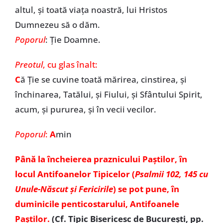
altul, și toată viața noastră, lui Hristos
Dumnezeu să o dăm.
Poporul
: Ție Doamne.
Preotul
, cu glas înalt:
C
ă Ție se cuvine toată mărirea, cinstirea, și
închinarea, Tatălui, și Fiului, și Sfântului Spirit,
acum, și pururea, și în vecii vecilor.
Poporul
:
A
min
Până la încheierea praznicului Paștilor, în
locul Antifoanelor Tipicelor (
Psalmii 102, 145 cu
Unule-Născut și Fericirile
) se pot pune, în
duminicile penticostarului, Antifoanele
Paștilor.
(Cf. Tipic Bisericesc de București, pp.