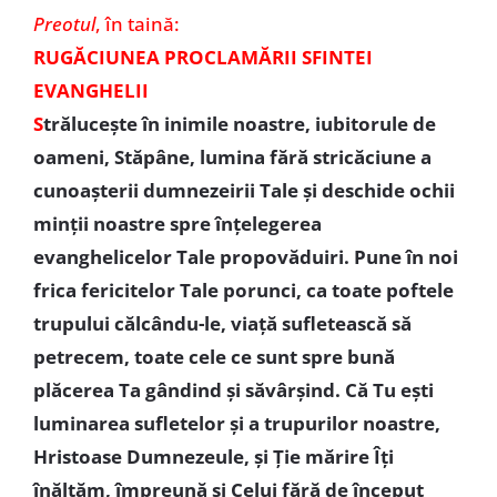
Preotul
, în taină:
RUGĂCIUNEA PROCLAMĂRII SFINTEI
EVANGHELII
S
trăluceşte în inimile noastre, iubitorule de
oameni, Stăpâne, lumina fără stricăciune a
cunoaşterii dumnezeirii Tale şi deschide ochii
minţii noastre spre înţelegerea
evanghelicelor Tale propovăduiri. Pune în noi
frica fericitelor Tale porunci, ca toate poftele
trupului călcându-le, viaţă sufletească să
petrecem, toate cele ce sunt spre bună
plăcerea Ta gândind şi săvârşind. Că Tu eşti
luminarea sufletelor şi a trupurilor noastre,
Hristoase Dumnezeule, şi Ţie mărire Îţi
înălţăm, împreună şi Celui fără de început