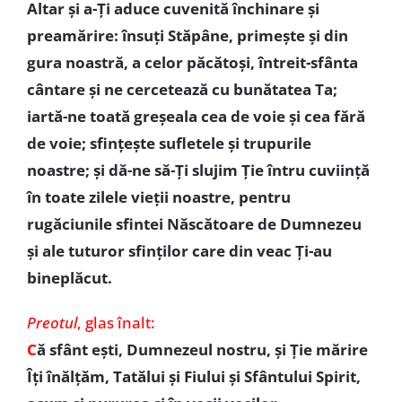
Altar şi a-Ţi aduce cuvenită închinare şi
preamărire: însuţi Stăpâne, primeşte şi din
gura noastră, a celor păcătoşi, întreit-sfânta
cântare şi ne cercetează cu bunătatea Ta;
iartă-ne toată greşeala cea de voie şi cea fără
de voie; sfinţeşte sufletele şi trupurile
noastre; şi dă-ne să-Ţi slujim Ţie întru cuviinţă
în toate zilele vieţii noastre, pentru
rugăciunile sfintei Născătoare de Dumnezeu
şi ale tuturor sfinţilor care din veac Ţi-au
bineplăcut.
Preotul
, glas înalt:
C
ă sfânt eşti, Dumnezeul nostru, şi Ţie mărire
Îţi înălţăm, Tatălui şi Fiului şi Sfântului Spirit,