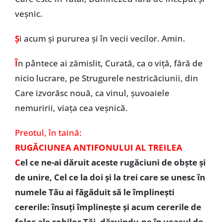
veşnic.
Ș
i acum și pururea și în vecii vecilor. Amin.
Î
n pântece ai zămislit, Curată, ca o viţă, fără de
nicio lucrare, pe Strugurele nestricăciunii, din
Care izvorăsc nouă, ca vinul, şuvoaiele
nemuririi, viaţa cea veşnică.
Preotul, în taină:
RUGĂCIUNEA ANTIFONULUI AL TREILEA
C
el ce ne-ai dăruit aceste rugăciuni de obşte şi
de unire, Cel ce la doi şi la trei care se unesc în
numele Tău ai făgăduit să le împlineşti
cererile: însuţi împlineşte şi acum cererile de
folos ale robilor Tăi, dăruindu-ne în veacul de