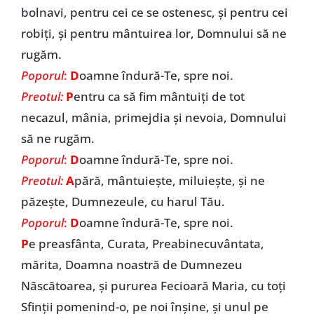
bolnavi, pentru cei ce se ostenesc, și pentru cei
robiți, și pentru mântuirea lor, Domnului să ne
rugăm.
Poporul
:
D
oamne îndură-Te, spre noi.
Preotul:
P
entru ca să fim mântuiți de tot
necazul, mânia, primejdia și nevoia, Domnului
să ne rugăm.
Poporul
:
D
oamne îndură-Te, spre noi.
Preotul:
A
pără, mântuiește, miluiește, și ne
păzește, Dumnezeule, cu harul Tău.
Poporul
:
D
oamne îndură-Te, spre noi.
P
e preasfânta, Curata, Preabinecuvântata,
mărita, Doamna noastră de Dumnezeu
Născătoarea, și pururea Fecioară Maria, cu toți
Sfinții pomenind-o, pe noi înșine, și unul pe