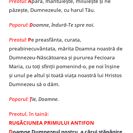
Preotul:
A
pără, mântuieşte, miluieşte şi ne
păzeşte, Dumnezeule, cu harul Tău.
Poporul:
D
oamne, îndură-Te spre noi.
Preotul:
P
e preasfânta, curata,
preabinecuvântata, mărita Doamna noastră de
Dumnezeu-Născătoarea şi pururea Fecioara
Maria, cu toţi sfinţii pomenind-o, pe noi înşine
şi unul pe altul şi toată viaţa noastră lui Hristos
Dumnezeu să o dăm.
Poporul:
Ţ
ie, Doamne.
Preotul,
în taină:
RUGĂCIUNEA PRIMULUI ANTIFON
D
oamne Dumnezeul nostru, a cărui stăpânire