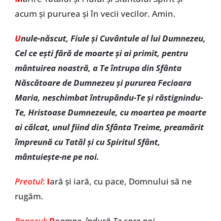
acum și pururea și în vecii vecilor. Amin.
U
nule-născut, Fiule şi Cuvântule al lui Dumnezeu,
Cel ce eşti fără de moarte şi ai primit, pentru
mântuirea noastră, a Te întrupa din Sfânta
Născătoare de Dumnezeu şi pururea Fecioara
Maria, neschimbat întrupându-Te şi răstignindu-
Te, Hristoase Dumnezeule, cu moartea pe moarte
ai călcat, unul fiind din Sfânta Treime, preamărit
împreună cu Tatăl şi cu Spiritul Sfânt,
mântuieşte-ne pe noi.
Preotul
:
I
ară şi iară, cu pace, Domnului să ne
rugăm.
Poporul:
D
oamne, îndură-Te spre noi.