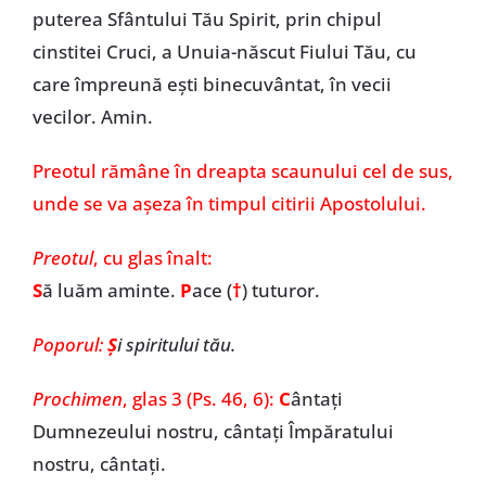
puterea Sfântului Tău Spirit, prin chipul
cinstitei Cruci, a Unuia-născut Fiului Tău, cu
care împreună ești binecuvântat, în vecii
vecilor. Amin.
Preotul rămâne în dreapta scaunului cel de sus,
unde se va așeza în timpul citirii Apostolului.
Preotul
, cu glas înalt:
S
ă luăm aminte.
P
ace (
†
) tuturor.
Poporul:
Ș
i spiritului tău.
Prochimen
,
glas 3 (Ps. 46, 6):
C
ântați
Dumnezeului nostru, cântați Împăratului
nostru, cântați.