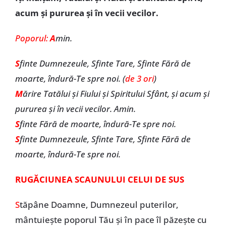
acum și pururea și în vecii vecilor.
Poporul:
A
min.
S
finte Dumnezeule, Sfinte Tare, Sfinte Fără de
moarte, îndură-Te spre noi. (
de 3 ori
)
M
ărire Tatălui și Fiului și Spiritului Sfânt, și acum și
pururea și în vecii vecilor. Amin.
S
finte Fără de moarte, îndură-Te spre noi.
S
finte Dumnezeule, Sfinte Tare, Sfinte Fără de
moarte, îndură-Te spre noi.
RUGĂCIUNEA SCAUNULUI CELUI DE SUS
S
tăpâne Doamne, Dumnezeul puterilor,
mântuiește poporul Tău și în pace îl păzește cu