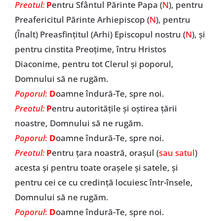
Preotul:
P
entru Sfântul Părinte Papa (
N
), pentru
Preafericitul Părinte Arhiepiscop (
N
), pentru
(Înalt) Preasfințitul (Arhi) Episcopul nostru (
N
), și
pentru cinstita Preoțime, întru Hristos
Diaconime, pentru tot Clerul și poporul,
Domnului să ne rugăm.
Poporul
:
D
oamne îndură-Te, spre noi.
Preotul:
P
entru autoritățile și oștirea țării
noastre, Domnului să ne rugăm.
Poporul
:
D
oamne îndură-Te, spre noi.
Preotul:
P
entru țara noastră, orașul (
sau satul
)
acesta și pentru toate orașele și satele, și
pentru cei ce cu credință locuiesc într-însele,
Domnului să ne rugăm.
Poporul
:
D
oamne îndură-Te, spre noi.