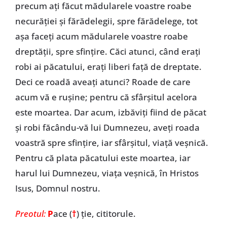
precum ați făcut mădularele voastre roabe
necurăției și fărădelegii, spre fărădelege, tot
așa faceți acum mădularele voastre roabe
dreptății, spre sfințire. Căci atunci, când erați
robi ai păcatului, erați liberi față de dreptate.
Deci ce roadă aveați atunci? Roade de care
acum vă e rușine; pentru că sfârșitul acelora
este moartea. Dar acum, izbăviți fiind de păcat
și robi făcându-vă lui Dumnezeu, aveți roada
voastră spre sfințire, iar sfârșitul, viață veșnică.
Pentru că plata păcatului este moartea, iar
harul lui Dumnezeu, viața veșnică, în Hristos
Isus, Domnul nostru.
Preotul:
P
ace (
†
) ție, cititorule.