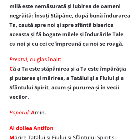
milă este nemăsurată și iubirea de oameni
negrăită: Însuți Stăpâne, după bună îndurarea
Ta, caută spre noi și spre sfântă biserica
aceasta și fă bogate milele și îndurările Tale
cu noi și cu cei ce împreună cu noi se roagă.
Preotul
, cu glas înalt:
C
ă a Ta este stăpânirea și a Ta este împărăția
și puterea și mărirea, a Tatălui și a Fiului și a
Sfântului Spirit, acum și pururea și în vecii
vecilor.
Poporul:
A
min.
Al doilea Antifon
M
ărire Tatălui și Fiului și Sfântului Spirit și