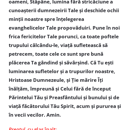
oameni, Stăpâne, lumina fără stricăciune a
cunoașterii dumnezeirii Tale și deschide ochii
minții noastre spre înțelegerea
evanghelicelor Tale propovăduiri. Pune în noi
frica fericitelor Tale porunci, ca toate poftele
trupului călcându-le, viață sufletească să
petrecem, toate cele ce sunt spre bună
plăcerea Ta gândind și săvârșind. Că Tu ești
luminarea sufletelor și a trupurilor noastre,
Hristoase Dumnezeule, și Ție mărire Îți
înălțăm, împreună și Celui fără de început
Părintelui Tău și Preasfântului și bunului și de
viață făcătorului Tău Spirit, acum și pururea și
în vecii vecilor. Amin.
Preotul
, cu glas înalt: