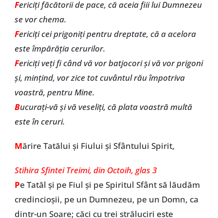
F
ericiți făcătorii de pace, că aceia fiii lui Dumnezeu
se vor chema.
F
ericiți cei prigoniți pentru dreptate, că a acelora
este împărăția cerurilor.
F
ericiți veți fi când vă vor batjocori și vă vor prigoni
și, mințind, vor zice tot cuvântul rău împotriva
voastră, pentru Mine.
B
ucurați-vă și vă veseliți, că plata voastră multă
este în ceruri.
M
ărire Tatălui și Fiului și Sfântului Spirit,
Stihira Sfintei Treimi, din Octoih, glas 3
P
e Tatăl și pe Fiul și pe Spiritul Sfânt să lăudăm
credincioșii, pe un Dumnezeu, pe un Domn, ca
dintr-un Soare; căci cu trei străluciri este