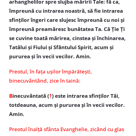
arhanghelilor spre slujba măririi Tale: fă ca,
împreună cu intrarea noastră, să fie intrarea
sfinților îngeri care slujesc împreună cu noi și
împreună preamăresc bunătatea Ta. Că Ție Ți
se cuvine toată mărirea, cinstea și închinarea,
Tatălui și Fiului și Sfântului Spirit, acum și
pururea și în vecii vecilor. Amin.
Preotul, în fața ușilor împărătești,
binecuvântând, zice în taină:
B
inecuvântată (
†
) este intrarea sfinților Tăi,
totdeauna, acum și pururea și în vecii vecilor.
Amin.
Preotul înalță sfânta Evanghelie, zicând cu glas