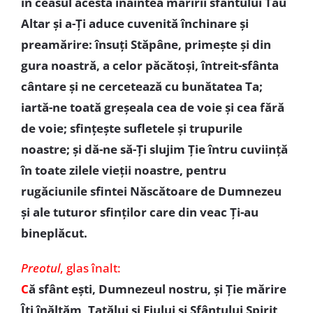
în ceasul acesta înaintea măririi sfântului Tău
Altar și a-Ți aduce cuvenită închinare și
preamărire: însuți Stăpâne, primește și din
gura noastră, a celor păcătoși, întreit-sfânta
cântare și ne cercetează cu bunătatea Ta;
iartă-ne toată greșeala cea de voie și cea fără
de voie; sfințește sufletele și trupurile
noastre; și dă-ne să-Ți slujim Ție întru cuviință
în toate zilele vieții noastre, pentru
rugăciunile sfintei Născătoare de Dumnezeu
și ale tuturor sfinților care din veac Ți-au
bineplăcut.
Preotul
, glas înalt:
C
ă sfânt ești, Dumnezeul nostru, și Ție mărire
Îți înălțăm, Tatălui și Fiului și Sfântului Spirit,