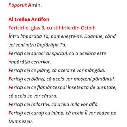
Poporul:
A
min.
Al treilea Antifon
Fericirile, glas 3, cu stihirile din Octoih
Î
ntru împărăția Ta, pomenește-ne, Doamne, când
vei veni întru împărăția Ta.
F
ericiți cei săraci cu spiritul, că a acelora este
împărăția cerurilor.
F
ericiți cei ce plâng, că aceia se vor mângâia.
F
ericiți cei blânzi, că aceia vor moșteni pământul.
F
ericiți cei ce flămânzesc și însetează de dreptate,
că aceia se vor sătura.
F
ericiți cei milostivi, că aceia milă vor afla.
F
ericiți cei curați cu inima, că aceia Îl vor vedea pe
Dumnezeu.