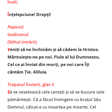
înalt:
Î
nțelepciune! Drepți!
Poporul:
Isodiconul
(Stihul intrării)
V
eniți să ne închinăm și să cădem la Hristos.
Mântuiește-ne pe noi, Fiule al lui Dumnezeu,
Cel ce ai înviat din morți, pe noi care Îți
cântăm Ție. Aliluia
.
Troparul Învierii, glas 3
S
ă se veselească cele cerești și să se bucure cele
pământești. Că a făcut învingere cu brațul Său
Domnul, călcat-a cu moartea pe moarte; Cel