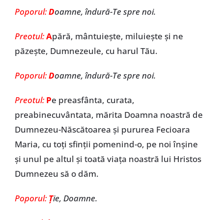
Poporul:
D
oamne, îndură-Te spre noi.
Preotul:
A
pără, mântuiește, miluiește și ne
păzește, Dumnezeule, cu harul Tău.
Poporul:
D
oamne, îndură-Te spre noi.
Preotul:
P
e preasfânta, curata,
preabinecuvântata, mărita Doamna noastră de
Dumnezeu-Născătoarea și pururea Fecioara
Maria, cu toți sfinții pomenind-o, pe noi înșine
și unul pe altul și toată viața noastră lui Hristos
Dumnezeu să o dăm.
Poporul:
Ț
ie, Doamne.