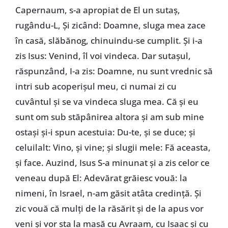
Capernaum, s-a apropiat de El un sutaș,
rugându-L, Și zicând: Doamne, sluga mea zace
în casă, slăbănog, chinuindu-se cumplit. Și i-a
zis Isus: Venind, îl voi vindeca. Dar sutașul,
răspunzând, I-a zis: Doamne, nu sunt vrednic să
intri sub acoperișul meu, ci numai zi cu
cuvântul și se va vindeca sluga mea. Că și eu
sunt om sub stăpânirea altora și am sub mine
ostași și-i spun acestuia: Du-te, și se duce; și
celuilalt: Vino, și vine; și slugii mele: Fă aceasta,
și face. Auzind, Isus S-a minunat și a zis celor ce
veneau după El: Adevărat grăiesc vouă: la
nimeni, în Israel, n-am găsit atâta credință. Și
zic vouă că mulți de la răsărit și de la apus vor
veni și vor sta la masă cu Avraam, cu Isaac și cu