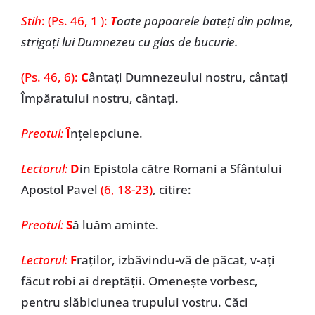
Stih
: (Ps. 46, 1 ):
T
oate popoarele bateți din palme,
strigați lui Dumnezeu cu glas de bucurie.
(Ps. 46, 6):
C
ântați Dumnezeului nostru, cântați
Împăratului nostru, cântați.
Preotul:
Î
nțelepciune.
Lectorul:
D
in Epistola către Romani a Sfântului
Apostol Pavel
(6, 18-23)
, citire:
Preotul:
S
ă luăm aminte.
Lectorul:
F
raților, izbăvindu-vă de păcat, v-ați
făcut robi ai dreptății. Omenește vorbesc,
pentru slăbiciunea trupului vostru. Căci