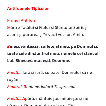
Antifoanele Tipicelor
Primul Antifon
M
ărire Tatălui și Fiului și Sfântului Spirit și
acum și pururea și în vecii vecilor. Amin.
B
inecuvântează, suflete al meu, pe Domnul și,
toate cele dinăuntrul meu, numele cel sfânt al
Lui. Binecuvântat ești, Doamne.
Preotul
:
I
ară și iară, cu pace, Domnului să ne
rugăm.
Poporul:
D
oamne, îndură-Te spre noi.
Preotul:
A
pără, mântuiește, miluiește și ne
păzește, Dumnezeule, cu harul Tău.