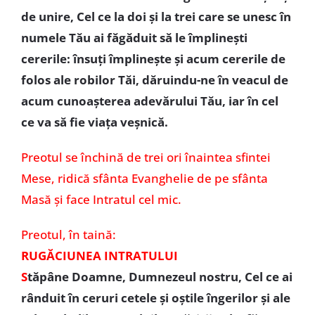
de unire, Cel ce la doi și la trei care se unesc în
numele Tău ai făgăduit să le împlinești
cererile: însuți împlinește și acum cererile de
folos ale robilor Tăi, dăruindu-ne în veacul de
acum cunoașterea adevărului Tău, iar în cel
ce va să fie viața veșnică.
Preotul se închină de trei ori înaintea sfintei
Mese, ridică sfânta Evanghelie de pe sfânta
Masă și face Intratul cel mic.
Preotul, în taină:
RUGĂCIUNEA INTRATULUI
S
tăpâne Doamne, Dumnezeul nostru, Cel ce ai
rânduit în ceruri cetele și oștile îngerilor și ale