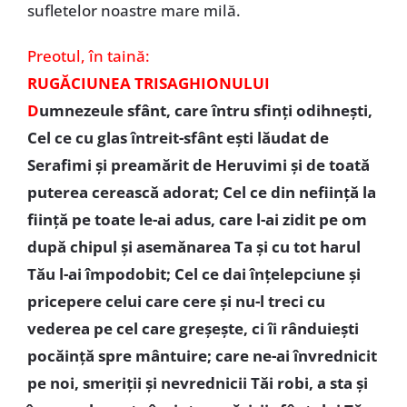
sufletelor noastre mare milă.
Preotul, în taină:
RUGĂCIUNEA TRISAGHIONULUI
D
umnezeule sfânt, care întru sfinți odihnești,
Cel ce cu glas întreit-sfânt ești lăudat de
Serafimi și preamărit de Heruvimi și de toată
puterea cerească adorat; Cel ce din neființă la
ființă pe toate le-ai adus, care l-ai zidit pe om
după chipul și asemănarea Ta și cu tot harul
Tău l-ai împodobit; Cel ce dai înțelepciune și
pricepere celui care cere și nu-l treci cu
vederea pe cel care greșește, ci îi rânduiești
pocăință spre mântuire; care ne-ai învrednicit
pe noi, smeriții și nevrednicii Tăi robi, a sta și