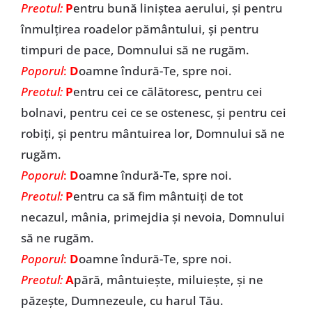
Preotul:
P
entru bună liniștea aerului, și pentru
înmulțirea roadelor pământului, și pentru
timpuri de pace, Domnului să ne rugăm.
Poporul
:
D
oamne îndură-Te, spre noi.
Preotul:
P
entru cei ce călătoresc, pentru cei
bolnavi, pentru cei ce se ostenesc, și pentru cei
robiți, și pentru mântuirea lor, Domnului să ne
rugăm.
Poporul
:
D
oamne îndură-Te, spre noi.
Preotul:
P
entru ca să fim mântuiți de tot
necazul, mânia, primejdia și nevoia, Domnului
să ne rugăm.
Poporul
:
D
oamne îndură-Te, spre noi.
Preotul:
A
pără, mântuiește, miluiește, și ne
păzește, Dumnezeule, cu harul Tău.