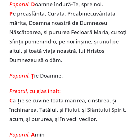
Poporul
:
D
oamne îndură-Te, spre noi.
P
e preasfânta, Curata, Preabinecuvântata,
mărita, Doamna noastră de Dumnezeu
Născătoarea, și pururea Fecioară Maria, cu toți
Sfinții pomenind-o, pe noi înșine, și unul pe
altul, și toată viața noastră, lui Hristos
Dumnezeu să o dăm.
Poporul
:
Ț
ie Doamne.
Preotul
, cu glas înalt:
C
ă Ție se cuvine toată mărirea, cinstirea, și
închinarea, Tatălui, și Fiului, și Sfântului Spirit,
acum, și pururea, și în vecii vecilor.
Poporul
:
A
min