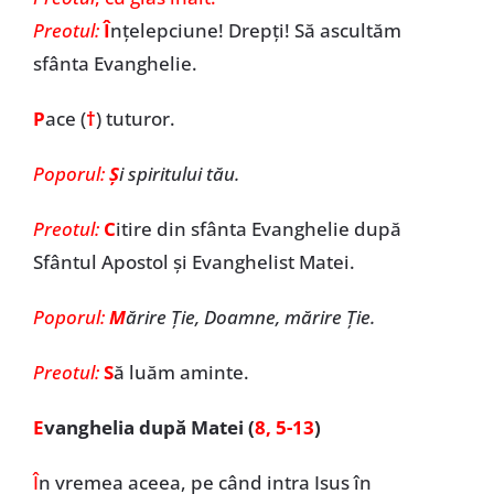
Preotul:
Î
nțelepciune! Drepți! Să ascultăm
sfânta Evanghelie.
P
ace (
†
) tuturor.
Poporul:
Ș
i spiritului tău.
Preotul:
C
itire din sfânta Evanghelie după
Sfântul Apostol și Evanghelist Matei.
Poporul:
M
ărire Ție, Doamne, mărire Ție.
Preotul:
S
ă luăm aminte.
E
vanghelia după Matei (
8, 5-13
)
Î
n vremea aceea, pe când intra Isus în