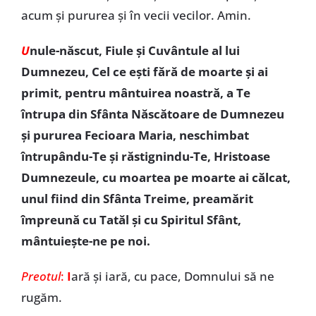
acum și pururea și în vecii vecilor. Amin.
U
nule-născut, Fiule și Cuvântule al lui
Dumnezeu, Cel ce ești fără de moarte și ai
primit, pentru mântuirea noastră, a Te
întrupa din Sfânta Născătoare de Dumnezeu
și pururea Fecioara Maria, neschimbat
întrupându-Te și răstignindu-Te, Hristoase
Dumnezeule, cu moartea pe moarte ai călcat,
unul fiind din Sfânta Treime, preamărit
împreună cu Tatăl și cu Spiritul Sfânt,
mântuiește-ne pe noi.
Preotul
:
I
ară și iară, cu pace, Domnului să ne
rugăm.