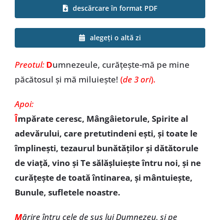
descărcare în format PDF
Special
alegeți o altă zi
Preotul:
D
umnezeule, curățește-mă pe mine
păcătosul și mă miluiește!
(
de 3 ori
).
Apoi:
Î
mpărate ceresc, Mângâietorule, Spirite al
adevărului, care pretutindeni ești, și toate le
împlinești, tezaurul bunătăților și dătătorule
de viață, vino și Te sălășluiește întru noi, și ne
curățește de toată întinarea, și mântuiește,
Bunule, sufletele noastre.
M
ărire întru cele de sus lui Dumnezeu, și pe