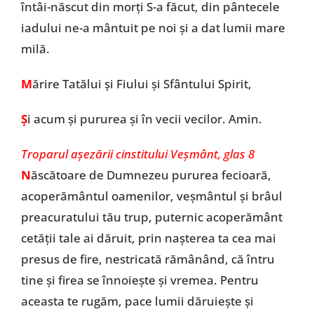
întâi-născut din morți S-a făcut, din pântecele
iadului ne-a mântuit pe noi și a dat lumii mare
milă.
M
ărire Tatălui și Fiului și Sfântului Spirit,
Ș
i acum și pururea și în vecii vecilor. Amin.
Troparul așezării cinstitului Veșmânt, glas 8
N
ăscătoare de Dumnezeu pururea fecioară,
acoperământul oamenilor, veșmântul și brâul
preacuratului tău trup, puternic acoperământ
cetății tale ai dăruit, prin nașterea ta cea mai
presus de fire, nestricată rămânând, că întru
tine și firea se înnoiește și vremea. Pentru
aceasta te rugăm, pace lumii dăruiește și