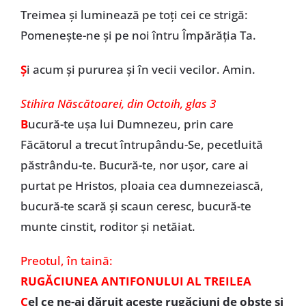
Treimea și luminează pe toți cei ce strigă:
Pomenește-ne și pe noi întru Împărăția Ta.
Ș
i acum și pururea și în vecii vecilor. Amin.
Stihira Născătoarei, din Octoih, glas 3
B
ucură-te ușa lui Dumnezeu, prin care
Făcătorul a trecut întrupându-Se, pecetluită
păstrându-te. Bucură-te, nor ușor, care ai
purtat pe Hristos, ploaia cea dumnezeiască,
bucură-te scară și scaun ceresc, bucură-te
munte cinstit, roditor și netăiat.
Preotul, în taină:
RUGĂCIUNEA ANTIFONULUI AL TREILEA
C
el ce ne-ai dăruit aceste rugăciuni de obște și