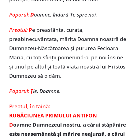
Poporul:
D
oamne, îndură-Te spre noi.
Preotul:
P
e preasfânta, curata,
preabinecuvântata, mărita Doamna noastră de
Dumnezeu-Născătoarea și pururea Fecioara
Maria, cu toți sfinții pomenind-o, pe noi înșine
și unul pe altul și toată viața noastră lui Hristos
Dumnezeu să o dăm.
Poporul:
Ț
ie, Doamne.
Preotul, în taină:
RUGĂCIUNEA PRIMULUI ANTIFON
D
oamne Dumnezeul nostru, a cărui stăpânire
este neasemănată și mărire neajunsă, a cărui