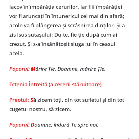
Iacov în împărăția cerurilor. Iar fiii împărăției
vor fi aruncați în întunericul cel mai din afară;
acolo va fi plângerea și scrâșnirea dinților. Și a
zis Isus sutașului: Du-te, fie ție după cum ai
crezut. Și s-a însănătoșit sluga lui în ceasul
acela.
Poporul:
M
ărire Ție, Doamne, mărire Ție.
Ectenia Întreită (a cererii stăruitoare)
Preotul:
S
ă zicem toți, din tot sufletul și din tot
cugetul nostru, să zicem.
Poporul:
D
oamne, îndură-Te spre noi.