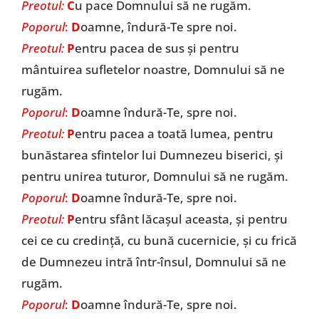
Preotul:
C
u pace Domnului să ne rugăm.
Poporul
:
D
oamne, îndură-Te spre noi.
Preotul:
P
entru pacea de sus și pentru
mântuirea sufletelor noastre, Domnului să ne
rugăm.
Poporul
:
D
oamne îndură-Te, spre noi.
Preotul:
P
entru pacea a toată lumea, pentru
bunăstarea sfintelor lui Dumnezeu biserici, și
pentru unirea tuturor, Domnului să ne rugăm.
Poporul
:
D
oamne îndură-Te, spre noi.
Preotul:
P
entru sfânt lăcașul aceasta, și pentru
cei ce cu credință, cu bună cucernicie, și cu frică
de Dumnezeu intră într-însul, Domnului să ne
rugăm.
Poporul
:
D
oamne îndură-Te, spre noi.