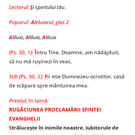
Lectorul:
Ș
i spiritului tău.
Poporul:
A
leluiarul, glas 2
A
liluia,
A
liluia,
A
liluia
(Ps. 30, 1):
Î
ntru Tine, Doamne, am nădăjduit,
să nu mă rușinezi în veac.
Stih
(Ps. 30, 2):
F
ii mie Dumnezeu ocrotitor, casă
de scăpare spre mântuirea mea.
Preotul
, în taină:
RUGĂCIUNEA PROCLAMĂRII SFINTEI
EVANGHELII
S
trălucește în inimile noastre, iubitorule de