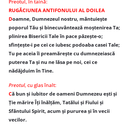
Preotul, în taină:
RUGĂCIUNEA ANTIFONULUI AL DOILEA
D
oamne, Dumnezeul nostru, mântuiește
poporul Tău și binecuvântează moștenirea Ta;
plinirea Bisericii Tale în pace păzește-o;
sfințește-i pe cei ce iubesc podoaba casei Tale;
Tu pe aceia îi preamărește cu dumnezeiască
puterea Ta și nu ne lăsa pe noi, cei ce
nădăjduim în Tine.
Preotul
, cu glas înalt:
C
ă bun și iubitor de oameni Dumnezeu ești și
Ție mărire Îți înălțăm, Tatălui și Fiului și
Sfântului Spirit, acum și pururea și în vecii
vecilor.