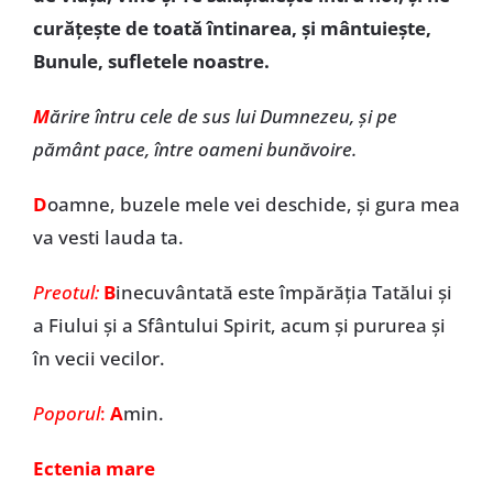
curățește de toată întinarea, și mântuiește,
Bunule, sufletele noastre.
M
ărire întru cele de sus lui Dumnezeu, și pe
pământ pace, între oameni bunăvoire.
D
oamne, buzele mele vei deschide, și gura mea
va vesti lauda ta.
Preotul:
B
inecuvântată este împărăția Tatălui și
a Fiului și a Sfântului Spirit, acum și pururea și
în vecii vecilor.
Poporul
:
A
min.
Ectenia mare