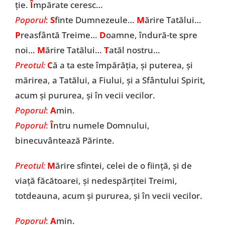
ție.
Î
mpărate ceresc…
Poporul
:
S
finte Dumnezeule…
M
ărire Tatălui…
P
reasfântă Treime…
D
oamne, îndură-te spre
noi…
M
ărire Tatălui…
T
atăl nostru…
Preotul:
C
ă a ta este împărăția, și puterea, și
mărirea, a Tatălui, a Fiului, și a Sfântului Spirit,
acum și pururea, și în vecii vecilor.
Poporul
:
A
min.
Poporul
:
Î
ntru numele Domnului,
binecuvântează Părinte.
Preotul:
M
ărire sfintei, celei de o ființă, și de
viață făcătoarei, și nedespărțitei Treimi,
totdeauna, acum și pururea, și în vecii vecilor.
Poporul
:
A
min.