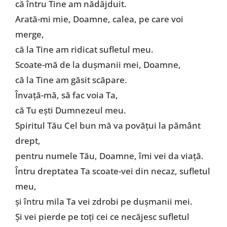
că întru Tine am nădăjduit.
Arată-mi mie, Doamne, calea, pe care voi
merge,
că la Tine am ridicat sufletul meu.
Scoate-mă de la dușmanii mei, Doamne,
că la Tine am găsit scăpare.
Învață-mă, să fac voia Ta,
că Tu ești Dumnezeul meu.
Spiritul Tău Cel bun mă va povățui la pământ
drept,
pentru numele Tău, Doamne, îmi vei da viață.
Întru dreptatea Ta scoate-vei din necaz, sufletul
meu,
și întru mila Ta vei zdrobi pe dușmanii mei.
Și vei pierde pe toți cei ce necăjesc sufletul