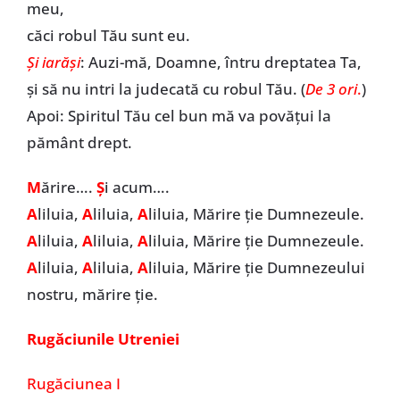
meu,
căci robul Tău sunt eu.
Și iarăși
: Auzi-mă, Doamne, întru dreptatea Ta,
și să nu intri la judecată cu robul Tău. (
De 3 ori
.
)
Apoi: Spiritul Tău cel bun mă va povățui la
pământ drept.
M
ărire….
Ș
i acum….
A
liluia,
A
liluia,
A
liluia, Mărire ție Dumnezeule.
A
liluia,
A
liluia,
A
liluia, Mărire ție Dumnezeule.
A
liluia,
A
liluia,
A
liluia, Mărire ție Dumnezeului
nostru, mărire ție.
Rugăciunile Utreniei
Rugăciunea I