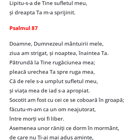
Lipitu-s-a de Tine sufletul meu,
și dreapta Ta m-a sprijinit.
Psalmul 87
Doamne, Dumnezeul mântuirii mele,
ziua am strigat, și noaptea, înaintea Ta.
Pătrundă la Tine rugăciunea mea;
pleacă urechea Ta spre ruga mea,
Că de rele s-a umplut sufletul meu,
și viața mea de iad s-a apropiat.
Socotit am fost cu cei ce se coboară în groapă;
făcutu-m-am ca un om neajutorat,
între morți voi fi liber.
Asemenea unor răniți ce dorm în mormânt,
de care nu Ți-ai mai adus aminte,