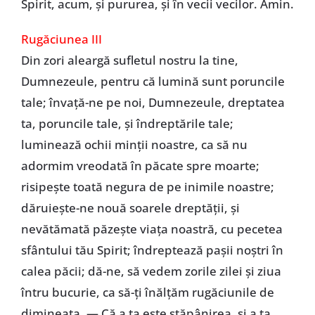
Spirit, acum, și pururea, și în vecii vecilor. Amin.
Rugăciunea III
Din zori aleargă sufletul nostru la tine,
Dumnezeule, pentru că lumină sunt poruncile
tale; învață-ne pe noi, Dumnezeule, dreptatea
ta, poruncile tale, și îndreptările tale;
luminează ochii minții noastre, ca să nu
adormim vreodată în păcate spre moarte;
risipește toată negura de pe inimile noastre;
dăruiește-ne nouă soarele dreptății, și
nevătămată păzește viața noastră, cu pecetea
sfântului tău Spirit; îndreptează pașii noștri în
calea păcii; dă-ne, să vedem zorile zilei și ziua
întru bucurie, ca să-ți înălțăm rugăciunile de
dimineața. — Că a ta este stăpânirea, și a ta