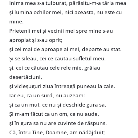
Inima mea s-a tulburat, părăsitu-m-a tăria mea
și lumina ochilor mei, nici aceasta, nu este cu
mine.
Prietenii mei și vecinii mei spre mine s-au
apropiat și s-au oprit;
și cei mai de aproape ai mei, departe au stat.
Și se sileau, cei ce căutau sufletul meu,
și, cei ce căutau cele rele mie, grăiau
deșertăciuni,
și vicleșuguri ziua întreagă puneau la cale.
Iar eu, ca un surd, nu auzeam:
și ca un mut, ce nu-și deschide gura sa.
Și m-am făcut ca un om, ce nu aude,
și în gura sa nu are cuvinte de răspuns.
Că, întru Tine, Doamne, am nădăjduit;