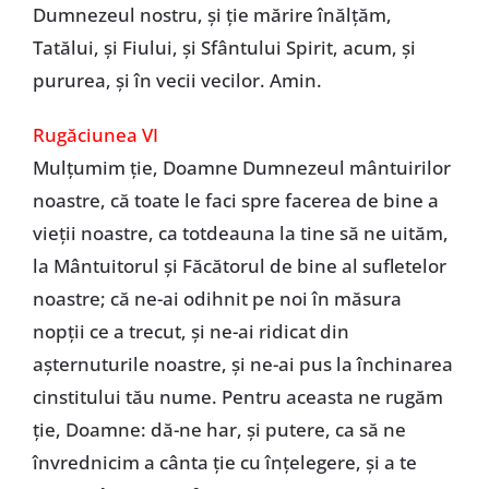
Dumnezeul nostru, și ție mărire înălțăm,
Tatălui, și Fiului, și Sfântului Spirit, acum, și
pururea, și în vecii vecilor. Amin.
Rugăciunea VI
Mulțumim ție, Doamne Dumnezeul mântuirilor
noastre, că toate le faci spre facerea de bine a
vieții noastre, ca totdeauna la tine să ne uităm,
la Mântuitorul și Făcătorul de bine al sufletelor
noastre; că ne-ai odihnit pe noi în măsura
nopții ce a trecut, și ne-ai ridicat din
așternuturile noastre, și ne-ai pus la închinarea
cinstitului tău nume. Pentru aceasta ne rugăm
ție, Doamne: dă-ne har, și putere, ca să ne
învrednicim a cânta ție cu înțelegere, și a te