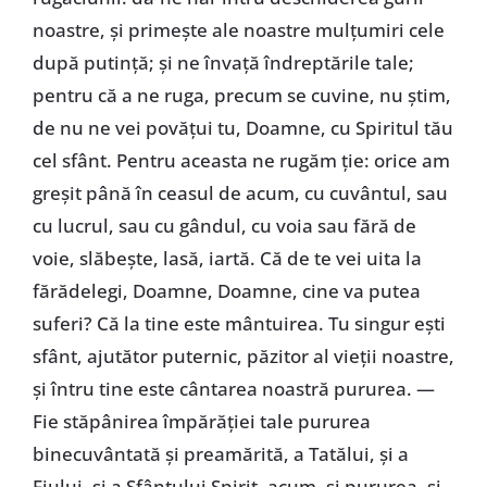
noastre, și primește ale noastre mulțumiri cele
după putință; și ne învață îndreptările tale;
pentru că a ne ruga, precum se cuvine, nu știm,
de nu ne vei povățui tu, Doamne, cu Spiritul tău
cel sfânt. Pentru aceasta ne rugăm ție: orice am
greșit până în ceasul de acum, cu cuvântul, sau
cu lucrul, sau cu gândul, cu voia sau fără de
voie, slăbește, lasă, iartă. Că de te vei uita la
fărădelegi, Doamne, Doamne, cine va putea
suferi? Că la tine este mântuirea. Tu singur ești
sfânt, ajutător puternic, păzitor al vieții noastre,
și întru tine este cântarea noastră pururea. —
Fie stăpânirea împărăției tale pururea
binecuvântată și preamărită, a Tatălui, și a
Fiului, și a Sfântului Spirit, acum, și pururea, și