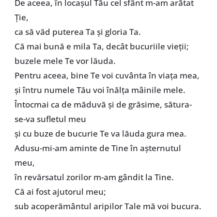
De aceea, în locașul Tău cel sfânt m-am arătat
Ție,
ca să văd puterea Ta și gloria Ta.
Că mai bună e mila Ta, decât bucuriile vieții;
buzele mele Te vor lăuda.
Pentru aceea, bine Te voi cuvânta în viața mea,
și întru numele Tău voi înălța mâinile mele.
Întocmai ca de măduvă și de grăsime, sătura-
se-va sufletul meu
și cu buze de bucurie Te va lăuda gura mea.
Adusu-mi-am aminte de Tine în așternutul
meu,
în revărsatul zorilor m-am gândit la Tine.
Că ai fost ajutorul meu;
sub acoperământul aripilor Tale mă voi bucura.