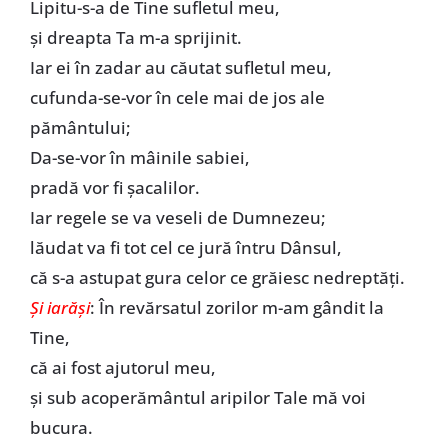
Lipitu-s-a de Tine sufletul meu,
și dreapta Ta m-a sprijinit.
Iar ei în zadar au căutat sufletul meu,
cufunda-se-vor în cele mai de jos ale
pământului;
Da-se-vor în mâinile sabiei,
pradă vor fi șacalilor.
Iar regele se va veseli de Dumnezeu;
lăudat va fi tot cel ce jură întru Dânsul,
că s-a astupat gura celor ce grăiesc nedreptăți.
Și iarăși
: În revărsatul zorilor m-am gândit la
Tine,
că ai fost ajutorul meu,
și sub acoperământul aripilor Tale mă voi
bucura.