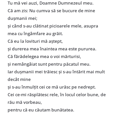
Tu mă vei auzi, Doamne Dumnezeul meu.
Că am zis: Nu cumva să se bucure de mine
dușmanii mei;
și când s-au clătinat picioarele mele, asupra
mea cu îngâmfare au grăit.
Că eu la lovituri mă aștept,
și durerea mea înaintea mea este pururea.
Că fărădelegea mea o voi mărturisi,
și nemângâiat sunt pentru păcatul meu.
Iar dușmanii mei trăiesc și s-au întărit mai mult
decât mine
și s-au înmulțit cei ce mă urăsc pe nedrept.
Cei ce-mi răsplătesc rele, în locul celor bune, de
rău mă vorbeau,
pentru că eu căutam bunătatea.