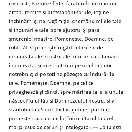
izvorăști, Părinte sfinte, făcătorule de minuni,
atotputernice și atotstăpâni-torule, toți ne
închinăm, și ne rugăm ție, chemând milele tale
și îndurările tale, spre ajutorul și paza
smereniei noastre. Pomenește, Doamne, pe
robii tăi, și primește rugăciunile cele de
dimineața ale noastre ale tuturor, ca o tămâie
înaintea ta, și nu socoti nici pe unul din noi
netrebnic; ci pe toți ne păzește cu îndurările
tale. Pomenește, Doamne, pe cei ce
priveghează și cântă, spre mărirea ta, și a unuia
născut Fiului tău și Dumnezeului nostru, și al
sfântului tău Spirit. Fii lor ajutor și păzitor;
primește rugăciunile lor întru altarul tău cel
mai presus de ceruri și înțelegător. — Că tu ești