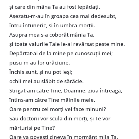
și care din mâna Ta au fost lepădați.
Așezatu-m-au în groapa cea mai dedesubt,
întru întuneric, și în umbra morții.
Asupra mea s-a coborât mânia Ta,
și toate valurile Tale le-ai revărsat peste mine.
Depărtat-ai de la mine pe cunoscuții mei;
pusu-m-au lor urâciune.
Închis sunt, și nu pot ieși;
ochii mei au slăbit de sărăcie.
Strigat-am către Tine, Doamne, ziua întreagă,
întins-am către Tine mâinile mele.
Oare pentru cei morți vei face minuni?
Sau doctorii vor scula din morți, și Te vor
mărturisi pe Tine?
Oare va povesti cineva în mormânt mila Ta,