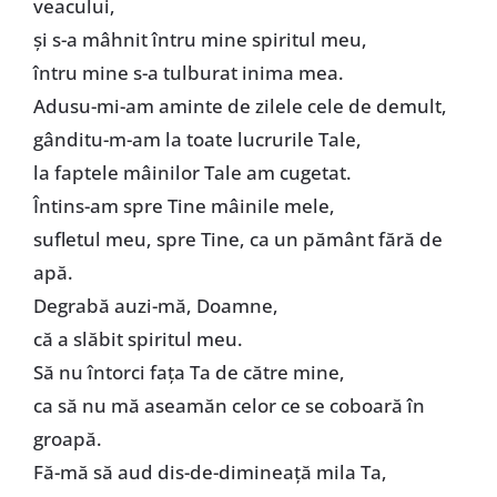
veacului,
și s-a mâhnit întru mine spiritul meu,
întru mine s-a tulburat inima mea.
Adusu-mi-am aminte de zilele cele de demult,
gânditu-m-am la toate lucrurile Tale,
la faptele mâinilor Tale am cugetat.
Întins-am spre Tine mâinile mele,
sufletul meu, spre Tine, ca un pământ fără de
apă.
Degrabă auzi-mă, Doamne,
că a slăbit spiritul meu.
Să nu întorci fața Ta de către mine,
ca să nu mă aseamăn celor ce se coboară în
groapă.
Fă-mă să aud dis-de-dimineață mila Ta,