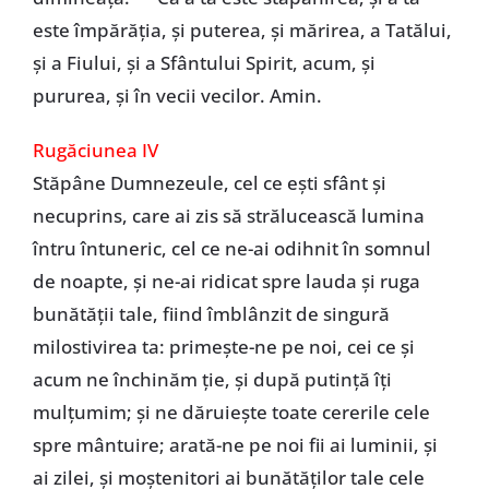
este împărăția, și puterea, și mărirea, a Tatălui,
și a Fiului, și a Sfântului Spirit, acum, și
pururea, și în vecii vecilor. Amin.
Rugăciunea IV
Stăpâne Dumnezeule, cel ce ești sfânt și
necuprins, care ai zis să strălucească lumina
întru întuneric, cel ce ne-ai odihnit în somnul
de noapte, și ne-ai ridicat spre lauda și ruga
bunătății tale, fiind îmblânzit de singură
milostivirea ta: primește-ne pe noi, cei ce și
acum ne închinăm ție, și după putință îți
mulțumim; și ne dăruiește toate cererile cele
spre mântuire; arată-ne pe noi fii ai luminii, și
ai zilei, și moștenitori ai bunătăților tale cele