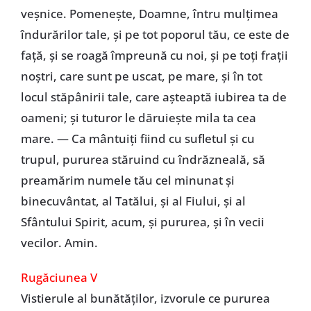
veșnice. Pomenește, Doamne, întru mulțimea
îndurărilor tale, și pe tot poporul tău, ce este de
față, și se roagă împreună cu noi, și pe toți frații
noștri, care sunt pe uscat, pe mare, și în tot
locul stăpânirii tale, care așteaptă iubirea ta de
oameni; și tuturor le dăruiește mila ta cea
mare. — Ca mântuiți fiind cu sufletul și cu
trupul, pururea stăruind cu îndrăzneală, să
preamărim numele tău cel minunat și
binecuvântat, al Tatălui, și al Fiului, și al
Sfântului Spirit, acum, și pururea, și în vecii
vecilor. Amin.
Rugăciunea V
Vistierule al bunătăților, izvorule ce pururea