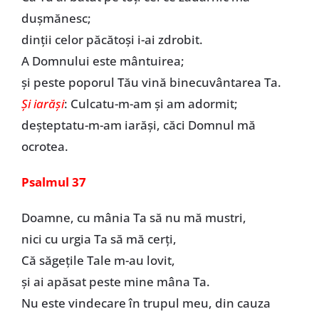
dușmănesc;
dinții celor păcătoși i-ai zdrobit.
A Domnului este mântuirea;
și peste poporul Tău vină binecuvântarea Ta.
Și iarăși
: Culcatu-m-am și am adormit;
deșteptatu-m-am iarăși, căci Domnul mă
ocrotea.
Psalmul 37
Doamne, cu mânia Ta să nu mă mustri,
nici cu urgia Ta să mă cerți,
Că săgețile Tale m-au lovit,
și ai apăsat peste mine mâna Ta.
Nu este vindecare în trupul meu, din cauza