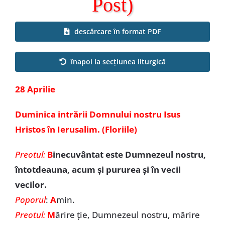
Post)
Special
descărcare în format PDF
înapoi la secțiunea liturgică
28 Aprilie
Duminica intrării Domnului nostru Isus
Hristos în Ierusalim. (Floriile)
Preotul:
B
inecuvântat este Dumnezeul nostru,
întotdeauna, acum și pururea și în vecii
vecilor.
Poporul
:
A
min.
Preotul:
M
ărire ție, Dumnezeul nostru, mărire