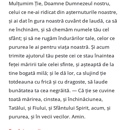
Mulțumim Ție, Doamne Dumnezeul nostru,
celui ce ne-ai ridicat din așternuturile noastre,
și ai dat în gura noastră cuvânt de laudă, ca să
ne închinăm, și să chemăm numele tău cel
sfânt; și să ne rugăm îndurărilor tale, celor ce
pururea le ai pentru viața noastră. Și acum
trimite ajutorul tău peste cei ce stau înaintea
feței măririi tale celei sfinte, și așteaptă de la
tine bogată milă; și le dă lor, ca slujind ție
totdeauna cu frică și cu dragoste, să laude
bunătatea ta cea negrăită. — Că ție se cuvine
toată mărirea, cinstea, și închinăciunea,
Tatălui, și Fiului, și Sfântului Spirit, acum, și
pururea, și în vecii vecilor. Amin.