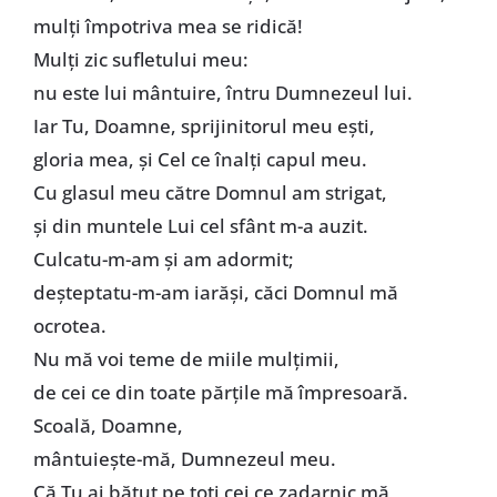
mulți împotriva mea se ridică!
Mulți zic sufletului meu:
nu este lui mântuire, întru Dumnezeul lui.
Iar Tu, Doamne, sprijinitorul meu ești,
gloria mea, și Cel ce înalți capul meu.
Cu glasul meu către Domnul am strigat,
și din muntele Lui cel sfânt m-a auzit.
Culcatu-m-am și am adormit;
deșteptatu-m-am iarăși, căci Domnul mă
ocrotea.
Nu mă voi teme de miile mulțimii,
de cei ce din toate părțile mă împresoară.
Scoală, Doamne,
mântuiește-mă, Dumnezeul meu.
Că Tu ai bătut pe toți cei ce zadarnic mă