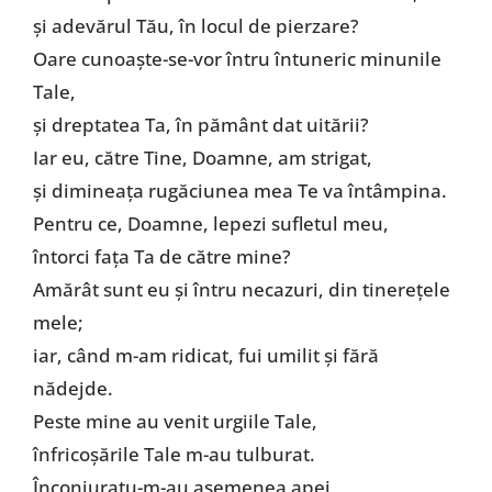
și adevărul Tău, în locul de pierzare?
Oare cunoaște-se-vor întru întuneric minunile
Tale,
și dreptatea Ta, în pământ dat uitării?
Iar eu, către Tine, Doamne, am strigat,
și dimineața rugăciunea mea Te va întâmpina.
Pentru ce, Doamne, lepezi sufletul meu,
întorci fața Ta de către mine?
Amărât sunt eu și întru necazuri, din tinerețele
mele;
iar, când m-am ridicat, fui umilit și fără
nădejde.
Peste mine au venit urgiile Tale,
înfricoșările Tale m-au tulburat.
Înconjuratu-m-au asemenea apei,