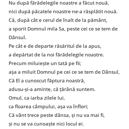
Nu după fărădelegile noastre a făcut nouă,
nici după păcatele noastre ne-a răsplătit nouă.
Că, după cât e cerul de înalt de la pământ,
a sporit Domnul mila Sa, peste cei ce se tem de
Dânsul.
Pe cât e de departe răsăritul de la apus,
a depărtat de la noi fărădelegile noastre.
Precum miluiește un tată pe fii;
așa a miluit Domnul pe cei ce se tem de Dânsul,
Că El a cunoscut făptura noastră,
adusu-și-a aminte, că țărână suntem.
Omul, ca iarba zilele lui,
ca floarea câmpului, așa va înflori;
Că vânt trece peste dânsa, și nu va mai fi,
și nu se va cunoaște nici locul ei.