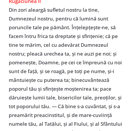
Rugăciunea II
Din zori aleargă sufletul nostru la tine,
Dumnezeul nostru, pentru că lumină sunt
poruncile tale pe pământ. Înțelepțește-ne, să
facem întru frica ta dreptate și sfințenie; că pe
tine te mărim, cel cu adevărat Dumnezeul
nostru; pleacă urechea ta, și ne auzi pe noi; și
pomenește, Doamne, pe cei ce împreună cu noi
sunt de față, și se roagă, pe toți pe nume, și-i
mântuiește cu puterea ta; binecuvântează
poporul tău și sfințește moștenirea ta; pace
dăruiește lumii tale, bisericilor tale, preoților, și
tot poporului tău. — Că bine s-a cuvântat, și s-a
preamărit preacinstitul, și de mare-cuviință
numele tău, al Tatălui, și al Fiului, și al Sfântului