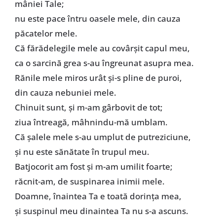
mâniei Tale;
nu este pace întru oasele mele, din cauza
păcatelor mele.
Că fărădelegile mele au covârșit capul meu,
ca o sarcină grea s-au îngreunat asupra mea.
Rănile mele miros urât și-s pline de puroi,
din cauza nebuniei mele.
Chinuit sunt, și m-am gârbovit de tot;
ziua întreagă, mâhnindu-mă umblam.
Că șalele mele s-au umplut de putreziciune,
și nu este sănătate în trupul meu.
Batjocorit am fost și m-am umilit foarte;
răcnit-am, de suspinarea inimii mele.
Doamne, înaintea Ta e toată dorința mea,
și suspinul meu dinaintea Ta nu s-a ascuns.