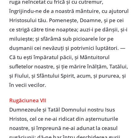
ruga neîncetat cu frică și cu cutremur,
îngrijindu-ne de a noastră mântuire, cu ajutorul
Hristosului tău. Pomenește, Doamne, și pe cei
ce strigă către tine noaptea; auzi-i pe dânșii, și-i
miluiește; și sfărâmă sub picioarele lor pe
dușmanii cei nevăzuți și potrivnici luptători. —
Că tu ești împăratul păcii, și Mântuitorul
sufletelor noastre, și ție mărire înălțăm, Tatălui,
și Fiului, și Sfântului Spirit, acum, și pururea, și
în vecii vecilor.
Rugăciunea VII
Dumnezeule și Tatăl Domnului nostru Isus
Hristos, cel ce ne-ai ridicat din așternuturile
noastre, și împreună ne-ai adunat la ceasul
rugăciunii: dă-ne har întru deschiderea gurii