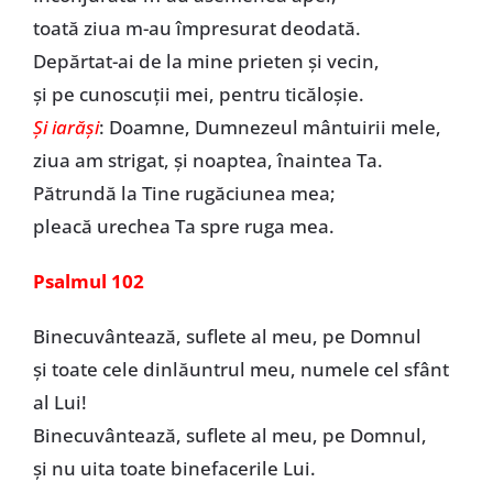
toată ziua m-au împresurat deodată.
Depărtat-ai de la mine prieten și vecin,
și pe cunoscuții mei, pentru ticăloșie.
Și iarăși
: Doamne, Dumnezeul mântuirii mele,
ziua am strigat, și noaptea, înaintea Ta.
Pătrundă la Tine rugăciunea mea;
pleacă urechea Ta spre ruga mea.
Psalmul 102
Binecuvântează, suflete al meu, pe Domnul
și toate cele dinlăuntrul meu, numele cel sfânt
al Lui!
Binecuvântează, suflete al meu, pe Domnul,
și nu uita toate binefacerile Lui.