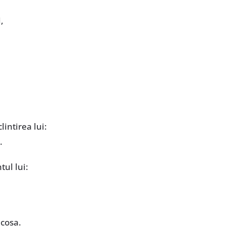
,
intirea lui:
.
ul lui:
icoșa.