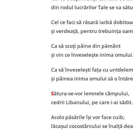
din rodul lucrărilor Tale se va să
Cel ce faci să răsară iarbă dobitoa
și verdeață, pentru trebuința oam
Ca să scoți pâine din pământ
și vin ce înveselește inima omului
Ca să înveselești fața cu untdele
și pâinea inima omului să o întăr
S
ătura-se-vor lemnele câmpului,
cedrii Libanului, pe care i-ai sădit.
Acolo păsările își vor face cuib;
lăcașul cocostârcului se înalță dea