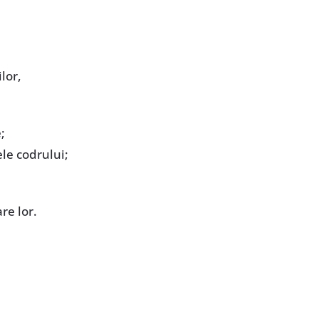
lor,
;
ele codrului;
re lor.