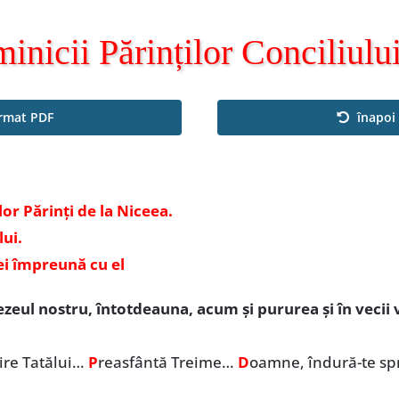
nicii Părinților Conciliulu
ormat PDF
înapoi 
lor Părinți de la Niceea.
ui.
 cei împreună cu el
eul nostru, întotdeauna, acum și pururea și în vecii v
ire Tatălui…
P
reasfântă Treime…
D
oamne, îndură-te s