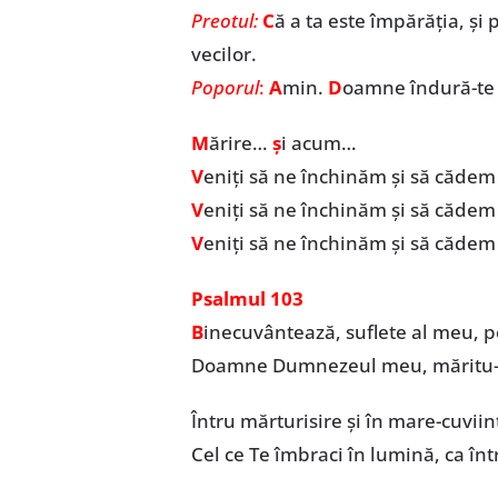
Preotul:
C
ă a ta este împărăția, și p
vecilor.
Poporul
:
A
min.
D
oamne îndură-te 
M
ărire…
ș
i acum…
V
eniți să ne închinăm și să căde
V
eniți să ne închinăm și să cădem
V
eniți să ne închinăm și să cădem
Psalmul 103
B
inecuvântează, suflete al meu, 
Doamne Dumnezeul meu, măritu-T
Întru mărturisire și în mare-cuviin
Cel ce Te îmbraci în lumină, ca înt