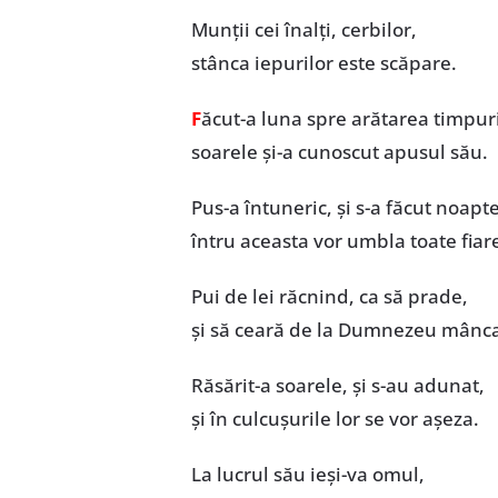
Munții cei înalți, cerbilor,
stânca iepurilor este scăpare.
F
ăcut-a luna spre arătarea timpuri
soarele și-a cunoscut apusul său.
Pus-a întuneric, și s-a făcut noapte
întru aceasta vor umbla toate fiar
Pui de lei răcnind, ca să prade,
și să ceară de la Dumnezeu mânca
Răsărit-a soarele, și s-au adunat,
și în culcușurile lor se vor așeza.
La lucrul său ieși-va omul,