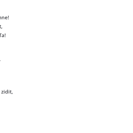
mne!
t,
Ta!
,
zidit,