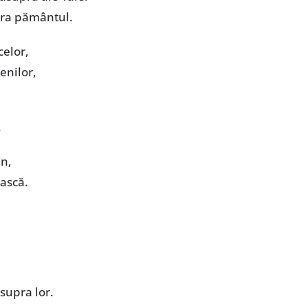
tura pământul.
celor,
enilor,
.
mn,
ească.
supra lor.