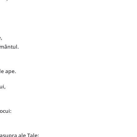
e,
ământul.
de ape.
ui,
ocui:
asupra ale Tale: