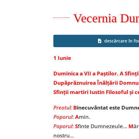
Vecernia Dumi
descărcare în f
1 Iunie
Duminica a VII a Paștilor. A Sfinți
Dupăprăznuirea Înălțării Domnul
Sfinții martiri Iustin Filosoful și
Preotul:
B
inecuvântat este Dumnez
Poporul
:
A
min.
Poporul
:
S
finte Dumnezeule…
M
ăr
nostru…