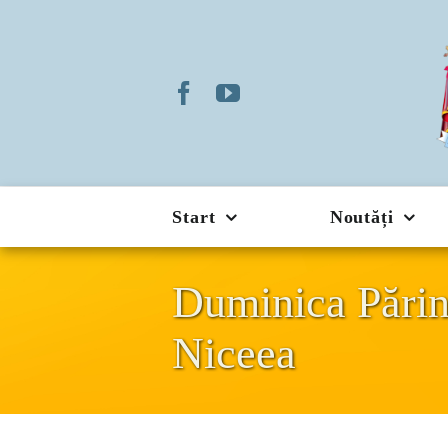
Skip
to
content
Start
Noutăți
Duminica Părinț
Niceea