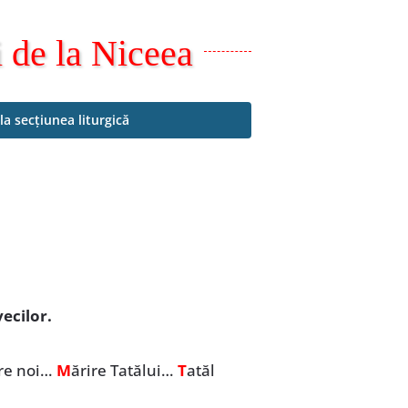
i de la Niceea
la secțiunea liturgică
ecilor.
pre noi…
M
ărire Tatălui…
T
atăl