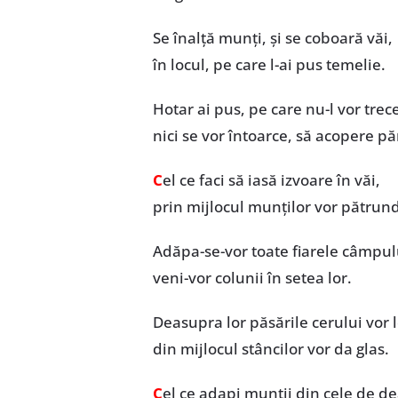
Se înalță munți, și se coboară văi,
în locul, pe care l-ai pus temelie.
Hotar ai pus, pe care nu-l vor trec
nici se vor întoarce, să acopere p
C
el ce faci să iasă izvoare în văi,
prin mijlocul munților vor pătrun
Adăpa-se-vor toate fiarele câmpul
veni-vor colunii în setea lor.
Deasupra lor păsările cerului vor l
din mijlocul stâncilor vor da glas.
C
el ce adapi munții din cele de de