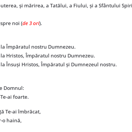
uterea, și mărirea, a Tatălui, a Fiului, și a Sfântului Spir
spre noi (
de 3 ori
).
m la Împăratul nostru Dumnezeu.
 la Hristos, Împăratul nostru Dumnezeu.
 la Însuși Hristos, Împăratul și Dumnezeul nostru.
pe Domnul:
e-ai foarte.
ță Te-ai îmbrăcat,
r-o haină,