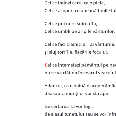
Cel ce întinzi cerul ca o piele,
Cel ce acoperi cu ape înălțimile lui
Cel ce pui norii suirea Ta,
Cel ce umbli pe aripile vânturilor.
Cel ce faci crainici ai Tăi vânturile,
și slujitori Ție, flăcările focului.
C
el ce întemeiezi pământul pe necl
nu se va clătina în veacul veacului
Adâncul, ca o haină e acoperământ
deasupra munților vor sta ape.
De certarea Ta vor fugi,
de glasul tunetului Tău se vor înfr