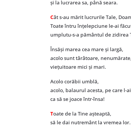
și la lucrarea sa, până seara.
C
ât s-au mărit lucrurile Tale, Doa
Toate întru înțelepciune le-ai făcu
umplutu-s-a pământul de zidirea 
Însăși marea cea mare și largă,
acolo sunt târâtoare, nenumărate
viețuitoare mici și mari.
Acolo corăbii umblă,
acolo, balaurul acesta, pe care l-ai 
ca să se joace într-însa!
T
oate de la Tine așteaptă,
să le dai nutremânt la vremea lor.