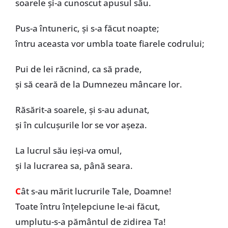
soarele și-a cunoscut apusul său.
Pus-a întuneric, și s-a făcut noapte;
întru aceasta vor umbla toate fiarele codrului;
Pui de lei răcnind, ca să prade,
și să ceară de la Dumnezeu mâncare lor.
Răsărit-a soarele, și s-au adunat,
și în culcușurile lor se vor așeza.
La lucrul său ieși-va omul,
și la lucrarea sa, până seara.
C
ât s-au mărit lucrurile Tale, Doamne!
Toate întru înțelepciune le-ai făcut,
umplutu-s-a pământul de zidirea Ta!