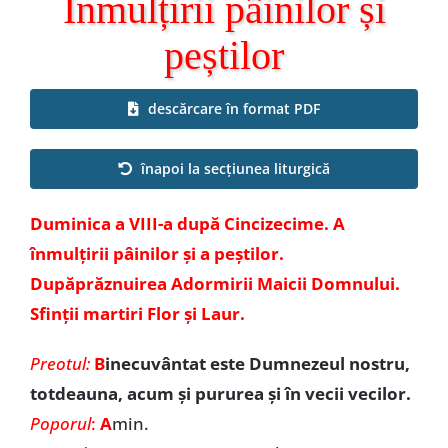
Înmulțirii pâinilor și
Special
peștilor
descărcare în format PDF
înapoi la secțiunea liturgică
Duminica a VIII-a după Cincizecime. A
înmulțirii pâinilor și a peștilor.
Dupăprăznuirea Adormirii Maicii Domnului.
Sfinții martiri Flor și Laur.
Preotul:
B
inecuvântat este Dumnezeul nostru,
totdeauna, acum și pururea și în vecii vecilor.
Poporul
:
A
min.