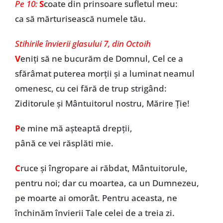
Pe 10:
S
coate din prinsoare sufletul meu:
ca să mărturisească numele tău.
Stihirile învierii glasului 7, din Octoih
V
eniți să ne bucurăm de Domnul, Cel ce a
sfărâmat puterea morții și a luminat neamul
omenesc, cu cei fără de trup strigând:
Ziditorule și Mântuitorul nostru, Mărire Ție!
P
e mine mă așteaptă drepții,
până ce vei răsplăti mie.
C
ruce și îngropare ai răbdat, Mântuitorule,
pentru noi; dar cu moartea, ca un Dumnezeu,
pe moarte ai omorât. Pentru aceasta, ne
închinăm învierii Tale celei de a treia zi.