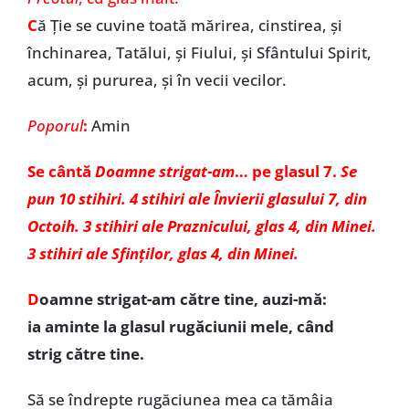
C
ă Ție se cuvine toată mărirea, cinstirea, și
închinarea, Tatălui, și Fiului, și Sfântului Spirit,
acum, și pururea, și în vecii vecilor.
Poporul
:
Amin
Se cântă
Doamne strigat-am
… pe glasul 7.
Se
pun 10 stihiri. 4 stihiri ale Învierii glasului 7, din
Octoih. 3 stihiri ale Praznicului, glas 4, din Minei.
3 stihiri ale Sfinților, glas 4, din Minei.
D
oamne strigat-am către tine, auzi-mă:
ia aminte la glasul rugăciunii mele, când
strig către tine.
Să se îndrepte rugăciunea mea ca tămâia