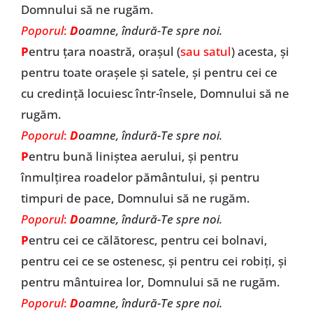
Domnului să ne rugăm.
Poporul
:
D
oamne, îndură-Te spre noi.
P
entru țara noastră, orașul (
sau satul
) acesta, și
pentru toate orașele și satele, și pentru cei ce
cu credință locuiesc într-însele, Domnului să ne
rugăm.
Poporul
:
D
oamne, îndură-Te spre noi.
P
entru bună liniștea aerului, și pentru
înmulțirea roadelor pământului, și pentru
timpuri de pace, Domnului să ne rugăm.
Poporul
:
D
oamne, îndură-Te spre noi.
P
entru cei ce călătoresc, pentru cei bolnavi,
pentru cei ce se ostenesc, și pentru cei robiți, și
pentru mântuirea lor, Domnului să ne rugăm.
Poporul
:
D
oamne, îndură-Te spre noi.