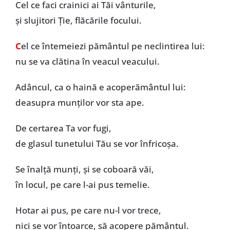
Cel ce faci crainici ai Tăi vânturile,
și slujitori Ție, flăcările focului.
C
el ce întemeiezi pământul pe neclintirea lui:
nu se va clătina în veacul veacului.
Adâncul, ca o haină e acoperământul lui:
deasupra munților vor sta ape.
De certarea Ta vor fugi,
de glasul tunetului Tău se vor înfricoșa.
Se înalță munți, și se coboară văi,
în locul, pe care l-ai pus temelie.
Hotar ai pus, pe care nu-l vor trece,
nici se vor întoarce, să acopere pământul.