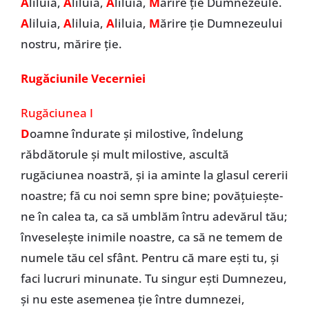
A
liluia,
A
liluia,
A
liluia,
M
ărire ție Dumnezeule.
A
liluia,
A
liluia,
A
liluia,
M
ărire ție Dumnezeului
nostru, mărire ție.
Rugăciunile Vecerniei
Rugăciunea I
D
oamne îndurate și milostive, îndelung
răbdătorule și mult milostive, ascultă
rugăciunea noastră, și ia aminte la glasul cererii
noastre; fă cu noi semn spre bine; povățuiește-
ne în calea ta, ca să umblăm întru adevărul tău;
înveselește inimile noastre, ca să ne temem de
numele tău cel sfânt. Pentru că mare ești tu, și
faci lucruri minunate. Tu singur ești Dumnezeu,
și nu este asemenea ție între dumnezei,