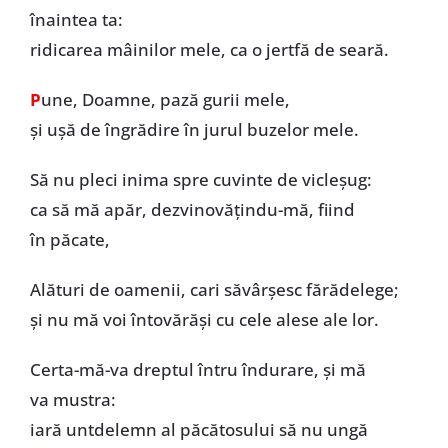
înaintea ta:
ridicarea mâinilor mele, ca o jertfă de seară.
P
une, Doamne, pază gurii mele,
și ușă de îngrădire în jurul buzelor mele.
Să nu pleci inima spre cuvinte de vicleșug:
ca să mă apăr, dezvinovățindu-mă, fiind
în păcate,
Alături de oamenii, cari săvârșesc fărădelege;
și nu mă voi întovărăși cu cele alese ale lor.
Certa-mă-va dreptul întru îndurare, și mă
va mustra:
iară untdelemn al păcătosului să nu ungă