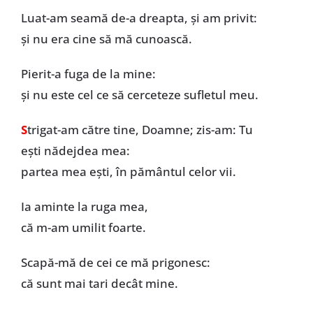
Luat-am seamă de-a dreapta, și am privit:
și nu era cine să mă cunoască.
Pierit-a fuga de la mine:
și nu este cel ce să cerceteze sufletul meu.
S
trigat-am către tine, Doamne; zis-am: Tu
ești nădejdea mea:
partea mea ești, în pământul celor vii.
Ia aminte la ruga mea,
că m-am umilit foarte.
Scapă-mă de cei ce mă prigonesc:
că sunt mai tari decât mine.