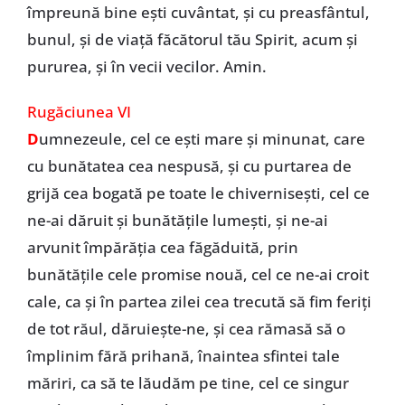
împreună bine ești cuvântat, și cu preasfântul,
bunul, și de viață făcătorul tău Spirit, acum și
pururea, și în vecii vecilor. Amin.
Rugăciunea VI
D
umnezeule, cel ce ești mare și minunat, care
cu bunătatea cea nespusă, și cu purtarea de
grijă cea bogată pe toate le chivernisești, cel ce
ne-ai dăruit și bunătățile lumești, și ne-ai
arvunit împărăția cea făgăduită, prin
bunătățile cele promise nouă, cel ce ne-ai croit
cale, ca și în partea zilei cea trecută să fim feriți
de tot răul, dăruiește-ne, și cea rămasă să o
împlinim fără prihană, înaintea sfintei tale
măriri, ca să te lăudăm pe tine, cel ce singur