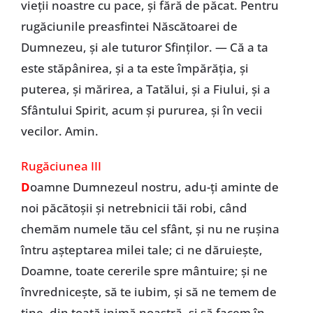
vieții noastre cu pace, și fără de păcat. Pentru
rugăciunile preasfintei Născătoarei de
Dumnezeu, și ale tuturor Sfinților. — Că a ta
este stăpânirea, și a ta este împărăția, și
puterea, și mărirea, a Tatălui, și a Fiului, și a
Sfântului Spirit, acum și pururea, și în vecii
vecilor. Amin.
Rugăciunea III
D
oamne Dumnezeul nostru, adu-ți aminte de
noi păcătoșii și netrebnicii tăi robi, când
chemăm numele tău cel sfânt, și nu ne rușina
întru așteptarea milei tale; ci ne dăruiește,
Doamne, toate cererile spre mântuire; și ne
învrednicește, să te iubim, și să ne temem de
tine, din toată inimă noastră, și să facem în