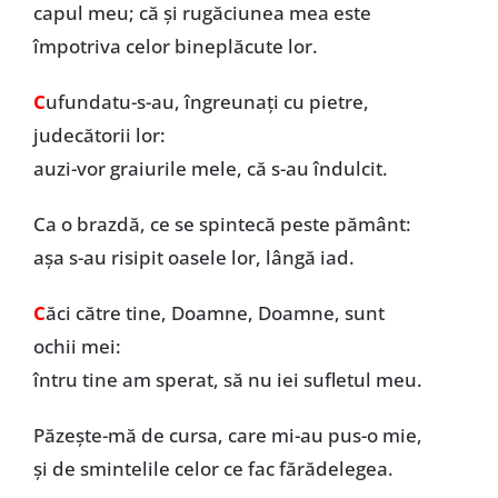
capul meu; că și rugăciunea mea este
împotriva celor bineplăcute lor.
C
ufundatu-s-au, îngreunați cu pietre,
judecătorii lor:
auzi-vor graiurile mele, că s-au îndulcit.
Ca o brazdă, ce se spintecă peste pământ:
așa s-au risipit oasele lor, lângă iad.
C
ăci către tine, Doamne, Doamne, sunt
ochii mei:
întru tine am sperat, să nu iei sufletul meu.
Păzește-mă de cursa, care mi-au pus-o mie,
și de smintelile celor ce fac fărădelegea.