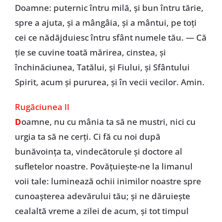
Doamne: puternic întru milă, și bun întru tărie,
spre a ajuta, și a mângâia, și a mântui, pe toți
cei ce nădăjduiesc întru sfânt numele tău. — Că
ție se cuvine toată mărirea, cinstea, și
închinăciunea, Tatălui, și Fiului, și Sfântului
Spirit, acum și pururea, și în vecii vecilor. Amin.
Rugăciunea II
D
oamne, nu cu mânia ta să ne mustri, nici cu
urgia ta să ne cerți. Ci fă cu noi după
bunăvoința ta, vindecătorule și doctore al
sufletelor noastre. Povățuiește-ne la limanul
voii tale: luminează ochii inimilor noastre spre
cunoașterea adevărului tău; și ne dăruiește
cealaltă vreme a zilei de acum, și tot timpul