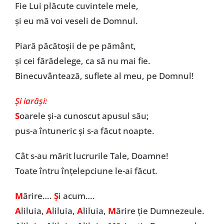
Fie Lui plăcute cuvintele mele,
și eu mă voi veseli de Domnul.
Piară păcătoșii de pe pământ,
și cei fărădelege, ca să nu mai fie.
Binecuvântează, suflete al meu, pe Domnul!
Și iarăși:
S
oarele și-a cunoscut apusul său;
pus-a întuneric și s-a făcut noapte.
Cât s-au mărit lucrurile Tale, Doamne!
Toate întru înțelepciune le-ai făcut.
M
ărire….
Ș
i acum….
A
liluia,
A
liluia,
A
liluia,
M
ărire ție Dumnezeule.