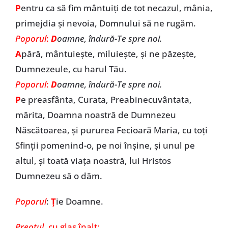
P
entru ca să fim mântuiți de tot necazul, mânia,
primejdia și nevoia, Domnului să ne rugăm.
Poporul
:
D
oamne, îndură-Te spre noi.
A
pără, mântuiește, miluiește, și ne păzește,
Dumnezeule, cu harul Tău.
Poporul
:
D
oamne, îndură-Te spre noi.
P
e preasfânta, Curata, Preabinecuvântata,
mărita, Doamna noastră de Dumnezeu
Născătoarea, și pururea Fecioară Maria, cu toți
Sfinții pomenind-o, pe noi înșine, și unul pe
altul, și toată viața noastră, lui Hristos
Dumnezeu să o dăm.
Poporul
:
Ț
ie Doamne.
Preotul
, cu glas înalt: