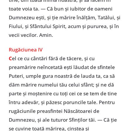
toate voia ta. — Că bun și iubitor de oameni
Dumnezeu ești, și ție mărire înălțăm, Tatălui, și
Fiului, și Sfântului Spirit, acum și pururea, și în
vecii vecilor. Amin.
Rugăciunea IV
C
el ce cu cântări fără de tăcere, și cu
preamărire neîncetată ești lăudat de sfintele
Puteri, umple gura noastră de lauda ta, ca să
dăm mărire numelui tău celui sfânt; și ne dă
parte și moștenire cu toți cei ce se tem de tine
întru adevăr, și păzesc poruncile tale. Pentru
rugăciunile preasfintei Născătoarei de
Dumnezeu, și ale tuturor Sfinților tăi. — Că ție
se cuvine toată mărirea, cinstea și