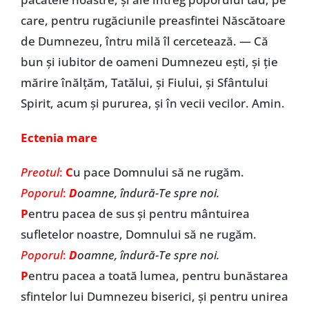
care, pentru rugăciunile preasfintei Născătoare
de Dumnezeu, întru milă îl cercetează. — Că
bun și iubitor de oameni Dumnezeu ești, și ție
mărire înălțăm, Tatălui, și Fiului, și Sfântului
Spirit, acum și pururea, și în vecii vecilor. Amin.
Ectenia mare
Preotul
:
C
u pace Domnului să ne rugăm.
Poporul
:
D
oamne, îndură-Te spre noi.
P
entru pacea de sus și pentru mântuirea
sufletelor noastre, Domnului să ne rugăm.
Poporul
:
D
oamne, îndură-Te spre noi.
P
entru pacea a toată lumea, pentru bunăstarea
sfintelor lui Dumnezeu biserici, și pentru unirea