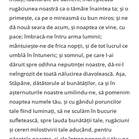
rugăciunea noastră ca o tămâie înaintea ta; și o
primește, ca pe o mireasmă cu bun miros; și ne
dă nouă seara de acum, și noaptea ce vine, cu
pace; îmbracă-ne întru arma luminii;
mântuiește-ne de frica nopții, și de tot lucrul ce
umblă în întuneric; și somnul, pe care l-ai
dăruit spre odihna neputinței noastre, dă-ni-l
neîngrozit de toată nălucirea diavolească. Așa,
Stăpâne, dătătorule al bunătăților, ca și în
așternuturile noastre umilindu-ne, să pomenim
noaptea numele tău, și cu gândul poruncilor
tale fiind luminați, să ne sculăm în bucurie
sufletească, spre lauda bunătății tale, rugăciuni
și cereri milostivirii tale aducând, pentru
păcatele noastre, și ale întreg poporului tău; pe