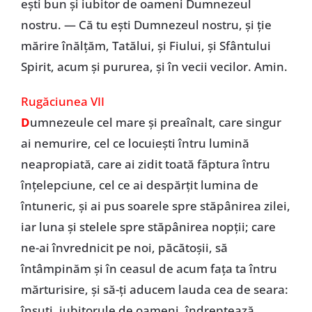
ești bun și iubitor de oameni Dumnezeul
nostru. — Că tu ești Dumnezeul nostru, și ție
mărire înălțăm, Tatălui, și Fiului, și Sfântului
Spirit, acum și pururea, și în vecii vecilor. Amin.
Rugăciunea VII
D
umnezeule cel mare și preaînalt, care singur
ai nemurire, cel ce locuiești întru lumină
neapropiată, care ai zidit toată făptura întru
înțelepciune, cel ce ai despărțit lumina de
întuneric, și ai pus soarele spre stăpânirea zilei,
iar luna și stelele spre stăpânirea nopții; care
ne-ai învrednicit pe noi, păcătoșii, să
întâmpinăm și în ceasul de acum fața ta întru
mărturisire, și să-ți aducem lauda cea de seara:
însuți, iubitorule de oameni, îndreptează