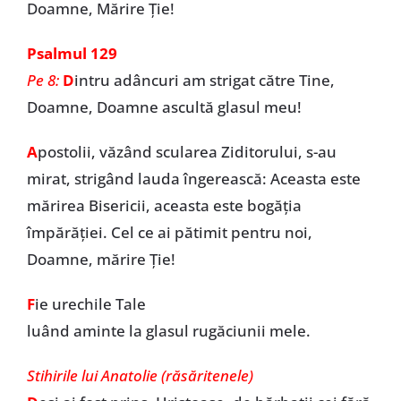
Doamne, Mărire Ție!
Psalmul 129
Pe 8:
D
intru adâncuri am strigat către Tine,
Doamne, Doamne ascultă glasul meu!
A
postolii, văzând scularea Ziditorului, s-au
mirat, strigând lauda îngerească: Aceasta este
mărirea Bisericii, aceasta este bogăția
împărăției. Cel ce ai pătimit pentru noi,
Doamne, mărire Ție!
F
ie urechile Tale
luând aminte la glasul rugăciunii mele.
Stihirile lui Anatolie (răsăritenele)