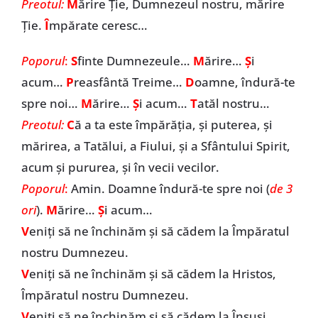
Preotul:
M
ărire Ție, Dumnezeul nostru, mărire
Ție.
Î
mpărate ceresc…
Poporul
:
S
finte Dumnezeule…
M
ărire…
Ș
i
acum…
P
reasfântă Treime…
D
oamne, îndură-te
spre noi…
M
ărire…
Ș
i acum…
T
atăl nostru…
Preotul:
C
ă a ta este împărăția, și puterea, și
mărirea, a Tatălui, a Fiului, și a Sfântului Spirit,
acum și pururea, și în vecii vecilor.
Poporul
:
Amin. Doamne îndură-te spre noi (
de 3
ori
).
M
ărire…
Ș
i acum…
V
eniți să ne închinăm și să cădem la Împăratul
nostru Dumnezeu.
V
eniți să ne închinăm și să cădem la Hristos,
Împăratul nostru Dumnezeu.
V
eniți să ne închinăm și să cădem la Însuși