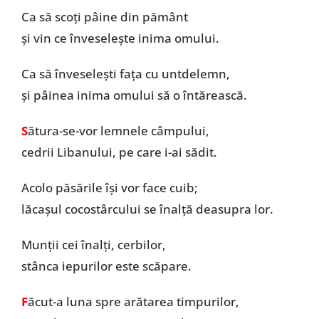
Ca să scoți pâine din pământ
și vin ce înveselește inima omului.
Ca să înveselești fața cu untdelemn,
și pâinea inima omului să o întărească.
S
ătura-se-vor lemnele câmpului,
cedrii Libanului, pe care i-ai sădit.
Acolo păsările își vor face cuib;
lăcașul cocostârcului se înalță deasupra lor.
Munții cei înalți, cerbilor,
stânca iepurilor este scăpare.
F
ăcut-a luna spre arătarea timpurilor,