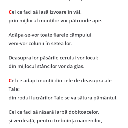
C
el ce faci să iasă izvoare în văi,
prin mijlocul munților vor pătrunde ape.
Adăpa-se-vor toate fiarele câmpului,
veni-vor colunii în setea lor.
Deasupra lor păsările cerului vor locui:
din mijlocul stâncilor vor da glas.
C
el ce adapi munții din cele de deasupra ale
Tale:
din rodul lucrărilor Tale se va sătura pământul.
Cel ce faci să răsară iarbă dobitoacelor,
și verdeață, pentru trebuința oamenilor,