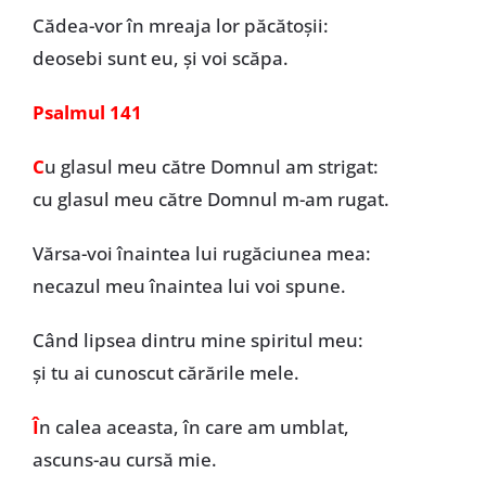
Cădea-vor în mreaja lor păcătoșii:
deosebi sunt eu, și voi scăpa.
Psalmul 141
C
u glasul meu către Domnul am strigat:
cu glasul meu către Domnul m-am rugat.
Vărsa-voi înaintea lui rugăciunea mea:
necazul meu înaintea lui voi spune.
Când lipsea dintru mine spiritul meu:
și tu ai cunoscut cărările mele.
Î
n calea aceasta, în care am umblat,
ascuns-au cursă mie.