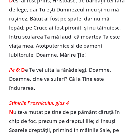
D
eși ai fost prins, Hristoase, de bărbații cei fără
de lege, dar Tu ești Dumnezeul meu și nu mă
rușinez. Bătut ai fost pe spate, dar nu mă
lepăd; pe Cruce ai fost pironit, și nu tăinuiesc.
Intru scularea Ta mă laud, că moartea Ta este
viața mea. Atotputernice și de oameni
Iubitorule, Doamne, Mărire Ție!
Pe 6:
D
e Te vei uita la fărădelegi, Doamne,
Doamne, cine va suferi? Că la Tine este
îndurarea.
Stihirile Praznicului, glas 4
N
u te-a mutat pe tine de pe pământ căruță în
chip de foc, precum pe dreptul Ilie; ci însuși
Soarele dreptății, primind în mâinile Sale, pe