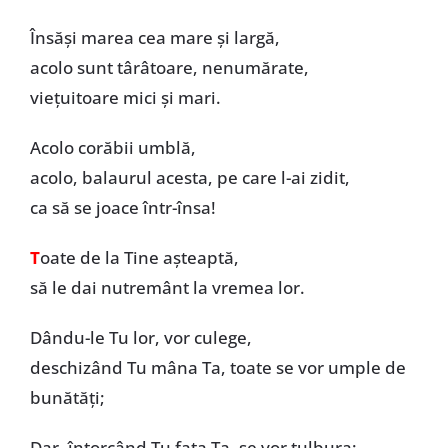
Însăși marea cea mare și largă,
acolo sunt târâtoare, nenumărate,
viețuitoare mici și mari.
Acolo corăbii umblă,
acolo, balaurul acesta, pe care l-ai zidit,
ca să se joace într-însa!
T
oate de la Tine așteaptă,
să le dai nutremânt la vremea lor.
Dându-le Tu lor, vor culege,
deschizând Tu mâna Ta, toate se vor umple de
bunătăți;
Dar, întorcând Tu fața Ta, se vor tulbura;