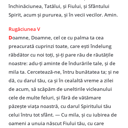
închinăciunea, Tatălui, și Fiului, și Sfântului
Spirit, acum și pururea, și în vecii vecilor. Amin.
Rugăciunea V
D
oamne, Doamne, cel ce cu palma ta cea
preacurată cuprinzi toate, care ești îndelung
răbdător cu noi toți, și-ți pare rău de răutățile
noastre: adu-ți aminte de îndurările tale, și de
mila ta. Cercetează-ne, întru bunătatea ta; și ne
dă, cu darul tău, ca și în cealaltă vreme a zilei
de acum, să scăpăm de uneltirile vicleanului
cele de multe feluri, și fără de vătămare
păzește viața noastră, cu darul Spiritului tău
celui întru tot sfânt. — Cu mila, și cu iubirea de
oameni a unuia născut Fiului tău, cu care