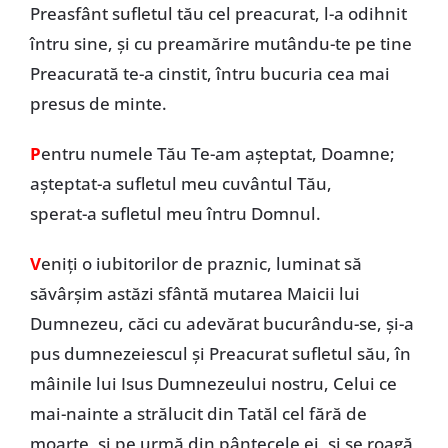
Preasfânt sufletul tău cel preacurat, l-a odihnit
întru sine, și cu preamărire mutându-te pe tine
Preacurată te-a cinstit, întru bucuria cea mai
presus de minte.
P
entru numele Tău Te-am așteptat, Doamne;
așteptat-a sufletul meu cuvântul Tău,
sperat-a sufletul meu întru Domnul.
V
eniți o iubitorilor de praznic, luminat să
săvârșim astăzi sfântă mutarea Maicii lui
Dumnezeu, căci cu adevărat bucurându-se, și-a
pus dumnezeiescul și Preacurat sufletul său, în
mâinile lui Isus Dumnezeului nostru, Celui ce
mai-nainte a strălucit din Tatăl cel fără de
moarte, și pe urmă din pântecele ei, și se roagă