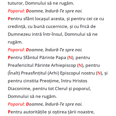
tuturor, Domnului să ne rugăm.
Poporul
:
D
oamne, îndură-Te spre noi.
P
entru sfânt locașul acesta, și pentru cei ce cu
credință, cu bună cucernicie, și cu frică de
Dumnezeu intră într-însul, Domnului să ne
rugăm.
Poporul
:
D
oamne, îndură-Te spre noi.
P
entru Sfântul Părinte Papa (
N
), pentru
Preafericitul Părinte Arhiepiscop (
N
), pentru
(Înalt) Preasfințitul (Arhi) Episcopul nostru (
N
), și
pentru cinstita Preoțime, întru Hristos
Diaconime, pentru tot Clerul și poporul,
Domnului să ne rugăm.
Poporul
:
D
oamne, îndură-Te spre noi.
P
entru autoritățile și oștirea țării noastre,