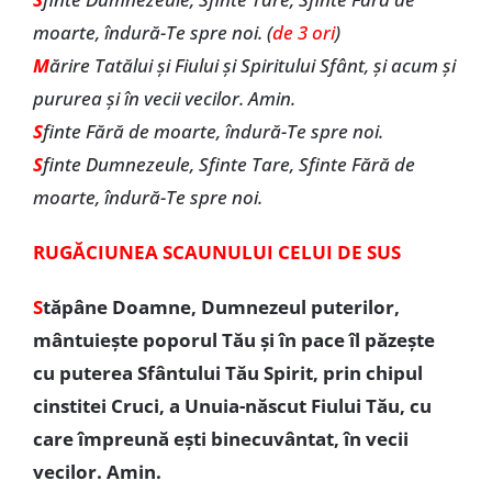
moarte, îndură-Te spre noi. (
de 3 ori
)
M
ărire Tatălui și Fiului și Spiritului Sfânt, și acum și
pururea și în vecii vecilor. Amin.
S
finte Fără de moarte, îndură-Te spre noi.
S
finte Dumnezeule, Sfinte Tare, Sfinte Fără de
moarte, îndură-Te spre noi.
RUGĂCIUNEA SCAUNULUI CELUI DE SUS
S
tăpâne Doamne, Dumnezeul puterilor,
mântuiește poporul Tău și în pace îl păzește
cu puterea Sfântului Tău Spirit, prin chipul
cinstitei Cruci, a Unuia-născut Fiului Tău, cu
care împreună ești binecuvântat, în vecii
vecilor. Amin.