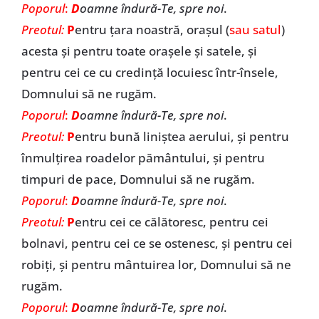
Poporul
:
D
oamne îndură-Te, spre noi
.
Preotul:
P
entru țara noastră, orașul (
sau satul
)
acesta și pentru toate orașele și satele, și
pentru cei ce cu credință locuiesc într-însele,
Domnului să ne rugăm.
Poporul
:
D
oamne îndură-Te, spre noi
.
Preotul:
P
entru bună liniștea aerului, și pentru
înmulțirea roadelor pământului, și pentru
timpuri de pace, Domnului să ne rugăm.
Poporul
:
D
oamne îndură-Te, spre noi
.
Preotul:
P
entru cei ce călătoresc, pentru cei
bolnavi, pentru cei ce se ostenesc, și pentru cei
robiți, și pentru mântuirea lor, Domnului să ne
rugăm.
Poporul
:
D
oamne îndură-Te, spre noi
.