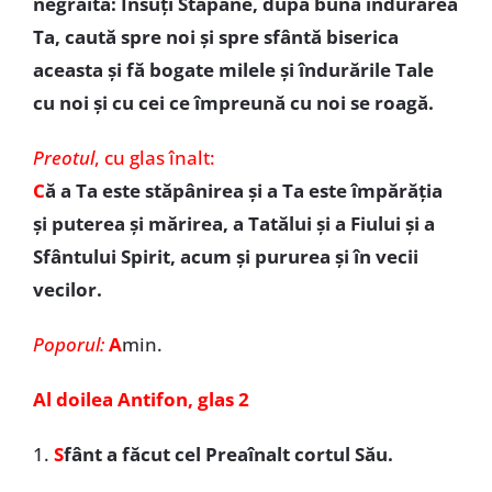
negrăită: Însuți Stăpâne, după bună îndurarea
Ta, caută spre noi și spre sfântă biserica
aceasta și fă bogate milele și îndurările Tale
cu noi și cu cei ce împreună cu noi se roagă.
Preotul
,
cu glas înalt:
C
ă a Ta este stăpânirea și a Ta este împărăția
și puterea și mărirea, a Tatălui și a Fiului și a
Sfântului Spirit, acum și pururea și în vecii
vecilor.
Poporul:
A
min.
Al doilea Antifon, glas 2
1.
S
fânt a făcut cel Preaînalt cortul Său.