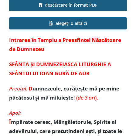
descărcare în format PDF
Special
alegeți o altă zi
Intrarea în Templu a Preasfintei Născătoare
de Dumnezeu
SFÂNTA ȘI DUMNEZEIASCA LITURGHIE A
SFÂNTULUI IOAN GURĂ DE AUR
Preotul:
D
umnezeule, curățește-mă pe mine
păcătosul și mă miluiește
!
(
de 3 ori
).
Apoi:
Î
mpărate ceresc, Mângâietorule, Spirite al
adevărului, care pretutindeni ești, și toate le