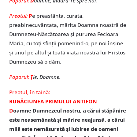
Poporul:
D
oamne, îndură-Te spre noi.
Preotul:
P
e preasfânta, curata,
preabinecuvântata, mărita Doamna noastră de
Dumnezeu-Născătoarea și pururea Fecioara
Maria, cu toți sfinții pomenind-o, pe noi înșine
și unul pe altul și toată viața noastră lui Hristos
Dumnezeu să o dăm.
Poporul:
Ț
ie, Doamne.
Preotul,
în taină:
RUGĂCIUNEA PRIMULUI ANTIFON
D
oamne Dumnezeul nostru, a cărui stăpânire
este neasemănată și mărire neajunsă, a cărui
milă este nemăsurată și iubirea de oameni