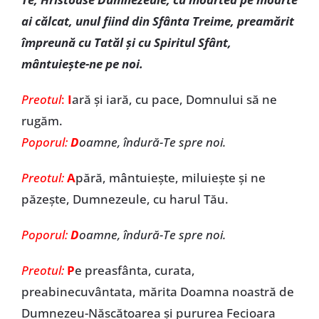
ai călcat, unul fiind din Sfânta Treime, preamărit
împreună cu Tatăl și cu Spiritul Sfânt,
mântuiește-ne pe noi.
Preotul
:
I
ară și iară, cu pace, Domnului să ne
rugăm.
Poporul:
D
oamne, îndură-Te spre noi.
Preotul:
A
pără, mântuiește, miluiește și ne
păzește, Dumnezeule, cu harul Tău.
Poporul:
D
oamne, îndură-Te spre noi.
Preotul:
P
e preasfânta, curata,
preabinecuvântata, mărita Doamna noastră de
Dumnezeu-Născătoarea și pururea Fecioara