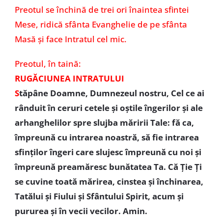
Preotul se închină de trei ori înaintea sfintei
Mese, ridică sfânta Evanghelie de pe sfânta
Masă și face Intratul cel mic.
Preotul, în taină:
RUGĂCIUNEA INTRATULUI
S
tăpâne Doamne, Dumnezeul nostru, Cel ce ai
rânduit în ceruri cetele și oștile îngerilor și ale
arhanghelilor spre slujba măririi Tale: fă ca,
împreună cu intrarea noastră, să fie intrarea
sfinților îngeri care slujesc împreună cu noi și
împreună preamăresc bunătatea Ta. Că Ție Ți
se cuvine toată mărirea, cinstea și închinarea,
Tatălui și Fiului și Sfântului Spirit, acum și
pururea și în vecii vecilor. Amin.