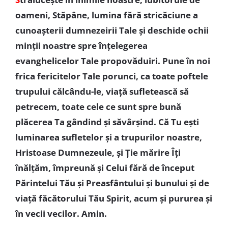
oameni, Stăpâne, lumina fără stricăciune a
cunoașterii dumnezeirii Tale și deschide ochii
minții noastre spre înțelegerea
evanghelicelor Tale propovăduiri. Pune în noi
frica fericitelor Tale porunci, ca toate poftele
trupului călcându-le, viață sufletească să
petrecem, toate cele ce sunt spre bună
plăcerea Ta gândind și săvârșind. Că Tu ești
luminarea sufletelor și a trupurilor noastre,
Hristoase Dumnezeule, și Ție mărire Îți
înălțăm, împreună și Celui fără de început
Părintelui Tău și Preasfântului și bunului și de
viață făcătorului Tău Spirit, acum și pururea și
în vecii vecilor. Amin.