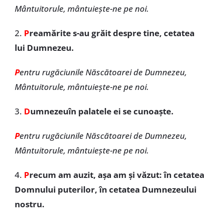
Mântuitorule, mântuiește-ne pe noi.
2.
P
reamărite s-au grăit despre tine, cetatea
lui Dumnezeu.
P
entru rugăciunile Născătoarei de Dumnezeu,
Mântuitorule, mântuiește-ne pe noi.
3.
D
umnezeuîn palatele ei se cunoaște.
P
entru rugăciunile Născătoarei de Dumnezeu,
Mântuitorule, mântuiește-ne pe noi.
4.
P
recum am auzit, așa am și văzut: în cetatea
Domnului puterilor, în cetatea Dumnezeului
nostru.