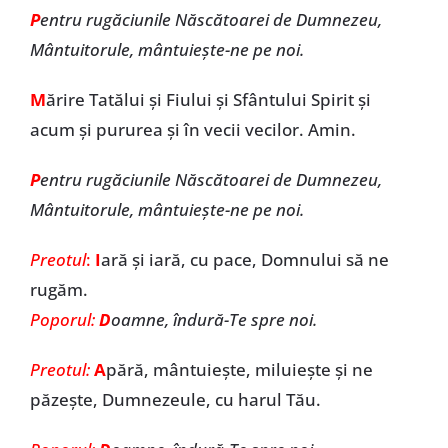
P
entru rugăciunile Născătoarei de Dumnezeu,
Mântuitorule, mântuiește-ne pe noi.
M
ărire Tatălui și Fiului și Sfântului Spirit și
acum și pururea și în vecii vecilor. Amin.
P
entru rugăciunile Născătoarei de Dumnezeu,
Mântuitorule, mântuiește-ne pe noi.
Preotul
:
I
ară și iară, cu pace, Domnului să ne
rugăm.
Poporul:
D
oamne, îndură-Te spre noi.
Preotul:
A
pără, mântuiește, miluiește și ne
păzește, Dumnezeule, cu harul Tău.