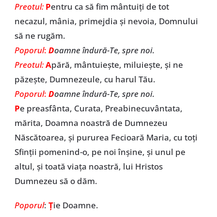
Preotul:
P
entru ca să fim mântuiți de tot
necazul, mânia, primejdia și nevoia, Domnului
să ne rugăm.
Poporul
:
D
oamne îndură-Te, spre noi
.
Preotul:
A
pără, mântuiește, miluiește, și ne
păzește, Dumnezeule, cu harul Tău.
Poporul
:
D
oamne îndură-Te, spre noi
.
P
e preasfânta, Curata, Preabinecuvântata,
mărita, Doamna noastră de Dumnezeu
Născătoarea, și pururea Fecioară Maria, cu toți
Sfinții pomenind-o, pe noi înșine, și unul pe
altul, și toată viața noastră, lui Hristos
Dumnezeu să o dăm.
Poporul
:
Ț
ie Doamne.