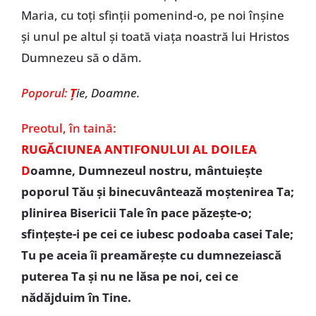
Maria, cu toți sfinții pomenind-o, pe noi înșine
și unul pe altul și toată viața noastră lui Hristos
Dumnezeu să o dăm.
Poporul:
Ț
ie, Doamne.
Preotul,
în taină:
RUGĂCIUNEA ANTIFONULUI AL DOILEA
D
oamne, Dumnezeul nostru, mântuiește
poporul Tău și binecuvântează moștenirea Ta;
plinirea Bisericii Tale în pace păzește-o;
sfințește-i pe cei ce iubesc podoaba casei Tale;
Tu pe aceia îi preamărește cu dumnezeiască
puterea Ta și nu ne lăsa pe noi, cei ce
nădăjduim în Tine.