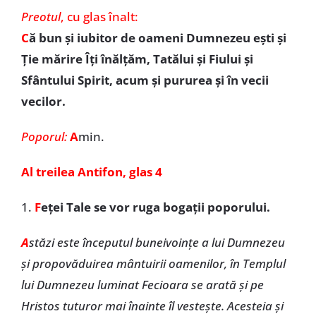
Preotul
,
cu glas înalt:
C
ă bun și iubitor de oameni Dumnezeu ești și
Ție mărire Îți înălțăm, Tatălui și Fiului și
Sfântului Spirit, acum și pururea și în vecii
vecilor.
Poporul:
A
min.
Al treilea Antifon, glas 4
1.
F
eței Tale se vor ruga bogații poporului.
A
stăzi este începutul buneivoințe a lui Dumnezeu
și propovăduirea mântuirii oamenilor, în Templul
lui Dumnezeu luminat Fecioara se arată și pe
Hristos tuturor mai înainte îl vestește. Acesteia și