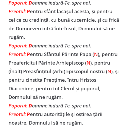
Poporul
:
D
oamne îndură-Te, spre noi
.
Preotul:
P
entru sfânt lăcașul acesta, și pentru
cei ce cu credință, cu bună cucernicie, și cu frică
de Dumnezeu intră într-însul, Domnului să ne
rugăm.
Poporul
:
D
oamne îndură-Te, spre noi
.
Preotul:
P
entru Sfântul Părinte Papa (
N
), pentru
Preafericitul Părinte Arhiepiscop (
N
), pentru
(Înalt) Preasfințitul (Arhi) Episcopul nostru (
N
), și
pentru cinstita Preoțime, întru Hristos
Diaconime, pentru tot Clerul și poporul,
Domnului să ne rugăm.
Poporul
:
D
oamne îndură-Te, spre noi
.
Preotul:
P
entru autoritățile și oștirea țării
noastre, Domnului să ne rugăm.