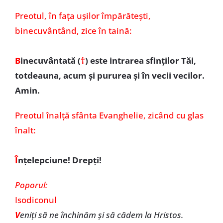
Preotul,
în fața ușilor împărătești,
binecuvântând, zice în taină:
B
inecuvântată (
†
)
este intrarea sfinților Tăi,
totdeauna, acum și pururea și în vecii vecilor.
Amin.
Preotul înalță sfânta Evanghelie, zicând cu glas
înalt:
Î
nțelepciune! Drepți!
Poporul:
Isodiconul
V
eniți să ne închinăm și să cădem la Hristos.