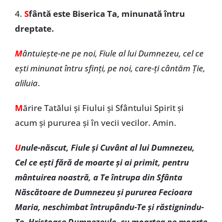
4.
S
fântă este Biserica Ta, minunată întru
dreptate.
M
ântuiește-ne pe noi, Fiule al lui Dumnezeu, cel ce
ești minunat întru sfinți, pe noi, care-ți cântăm Ție,
aliluia
.
M
ărire Tatălui și Fiului și Sfântului Spirit și
acum și pururea și în vecii vecilor. Amin.
U
nule-născut, Fiule și Cuvânt al lui Dumnezeu,
Cel ce ești fără de moarte și ai primit, pentru
mântuirea noastră, a Te întrupa din Sfânta
Născătoare de Dumnezeu și pururea Fecioara
Maria, neschimbat întrupându-Te și răstignindu-
Te, Hristoase Dumnezeule, cu moartea pe moarte