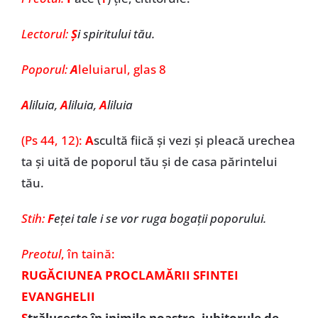
Lectorul:
Ș
i spiritului tău.
Poporul:
A
leluiarul, glas 8
A
liluia,
A
liluia,
A
liluia
(Ps 44, 12):
A
scultă fiică și vezi și pleacă urechea
ta și uită de poporul tău și de casa părintelui
tău.
Stih:
F
eței tale i se vor ruga bogații poporului.
Preotul
, în taină:
RUGĂCIUNEA PROCLAMĂRII SFINTEI
EVANGHELII
S
trălucește în inimile noastre, iubitorule de