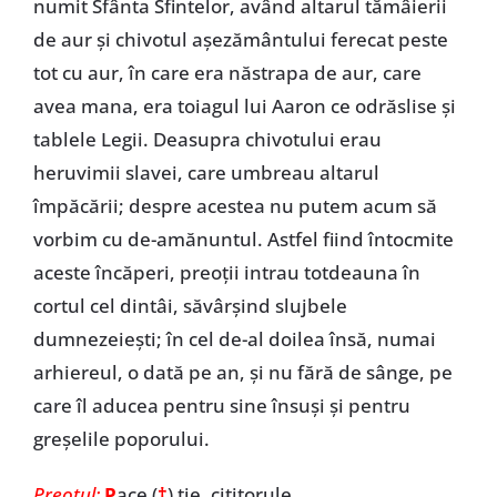
numit Sfânta Sfintelor, având altarul tămâierii
de aur și chivotul așezământului ferecat peste
tot cu aur, în care era năstrapa de aur, care
avea mana, era toiagul lui Aaron ce odrăslise și
tablele Legii. Deasupra chivotului erau
heruvimii slavei, care umbreau altarul
împăcării; despre acestea nu putem acum să
vorbim cu de-amănuntul. Astfel fiind întocmite
aceste încăperi, preoții intrau totdeauna în
cortul cel dintâi, săvârșind slujbele
dumnezeiești; în cel de-al doilea însă, numai
arhiereul, o dată pe an, și nu fără de sânge, pe
care îl aducea pentru sine însuși și pentru
greșelile poporului.
Preotul:
P
ace (
†
) ție, cititorule.