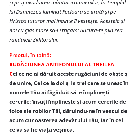
și propovăduirea mântuirii oamenilor, în Templul
lui Dumnezeu luminat Fecioara se arată și pe
Hristos tuturor mai înainte îl vestește. Acesteia și
noi cu glas mare să-i strigăm: Bucură-te plinirea
rânduielii Ziditorului
.
Preotul, în taină:
RUGĂCIUNEA ANTIFONULUI AL TREILEA
C
el ce ne-ai dăruit aceste rugăciuni de obște și
de unire, Cel ce la doi și la trei care se unesc în
numele Tău ai făgăduit să le împlinești
cererile: însuți împlinește și acum cererile de
folos ale robilor Tăi, dăruindu-ne în veacul de
acum cunoașterea adevărului Tău, iar în cel
ce va să fie viața veșnică.