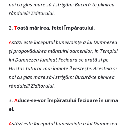
noi cu glas mare să-i strigăm: Bucură-te plinirea
rânduielii Ziditorului
.
2.
T
oată mărirea, fetei Împăratului.
A
stăzi este începutul buneivoințe a lui Dumnezeu
și propovăduirea mântuirii oamenilor, în Templul
lui Dumnezeu luminat Fecioara se arată și pe
Hristos tuturor mai înainte îl vestește. Acesteia și
noi cu glas mare să-i strigăm: Bucură-te plinirea
rânduielii Ziditorului
.
3.
A
duce-se-vor împăratului fecioare în urma
ei.
A
stăzi este începutul buneivoințe a lui Dumnezeu