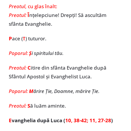
Preotul
, cu glas înalt:
Preotul:
Î
nțelepciune! Drepți! Să ascultăm
sfânta Evanghelie.
P
ace (
†
) tuturor.
Poporul:
Ș
i spiritului tău.
Preotul:
C
itire din sfânta Evanghelie după
Sfântul Apostol și Evanghelist Luca.
Poporul:
M
ărire Ție, Doamne, mărire Ție.
Preotul:
S
ă luăm aminte.
E
vanghelia după Luca (
10, 38-42; 11, 27-28
)