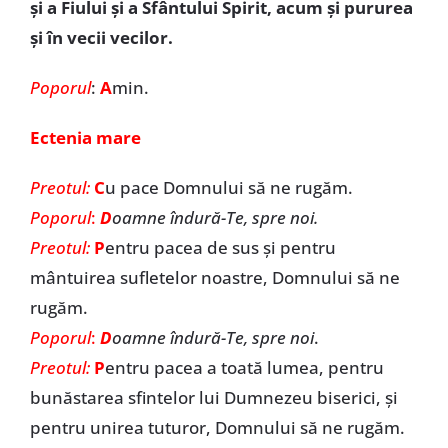
și a Fiului și a Sfântului Spirit, acum și pururea
și în vecii vecilor.
Poporul
:
A
min.
Ectenia mare
Preotul:
C
u pace Domnului să ne rugăm.
Poporul
:
D
oamne îndură-Te, spre noi.
Preotul:
P
entru pacea de sus și pentru
mântuirea sufletelor noastre, Domnului să ne
rugăm.
Poporul
:
D
oamne îndură-Te, spre noi
.
Preotul:
P
entru pacea a toată lumea, pentru
bunăstarea sfintelor lui Dumnezeu biserici, și
pentru unirea tuturor, Domnului să ne rugăm.