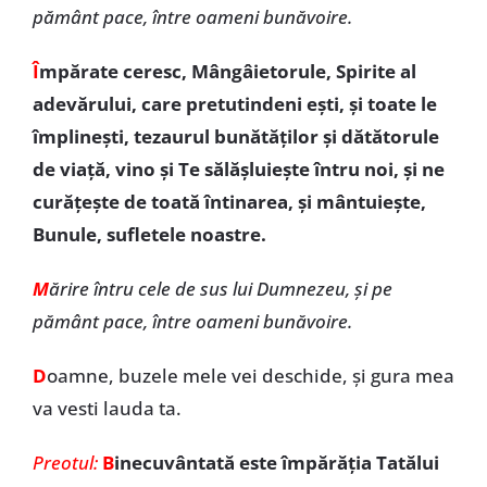
pământ pace, între oameni bunăvoire.
Î
mpărate ceresc, Mângâietorule, Spirite al
adevărului, care pretutindeni ești, și toate le
împlinești, tezaurul bunătăților și dătătorule
de viață, vino și Te sălășluiește întru noi, și ne
curățește de toată întinarea, și mântuiește,
Bunule, sufletele noastre.
M
ărire întru cele de sus lui Dumnezeu, și pe
pământ pace, între oameni bunăvoire.
D
oamne, buzele mele vei deschide, și gura mea
va vesti lauda ta.
Preotul:
B
inecuvântată este împărăția Tatălui