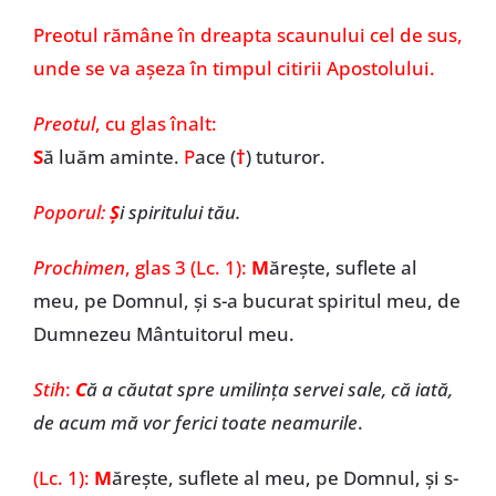
Preotul rămâne în dreapta scaunului cel de sus,
unde se va așeza în timpul citirii Apostolului.
Preotul
, cu glas înalt:
S
ă luăm aminte.
P
ace (
†
) tuturor.
Poporul:
Ș
i spiritului tău.
Prochimen
,
glas 3 (Lc. 1):
M
ărește, suflete al
meu, pe Domnul, și s-a bucurat spiritul meu, de
Dumnezeu Mântuitorul meu.
Stih
:
C
ă a căutat spre umilința servei sale, că iată,
de acum mă vor ferici toate neamurile
.
(Lc. 1):
M
ărește, suflete al meu, pe Domnul, și s-