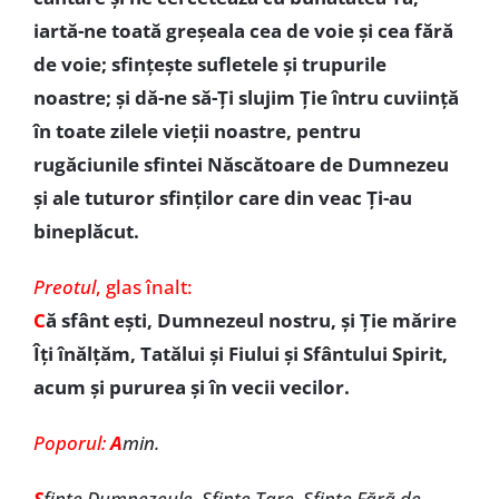
iartă-ne toată greșeala cea de voie și cea fără
de voie; sfințește sufletele și trupurile
noastre; și dă-ne să-Ți slujim Ție întru cuviință
în toate zilele vieții noastre, pentru
rugăciunile sfintei Născătoare de Dumnezeu
și ale tuturor sfinților care din veac Ți-au
bineplăcut.
Preotul
, glas înalt:
C
ă sfânt ești, Dumnezeul nostru, și Ție mărire
Îți înălțăm, Tatălui și Fiului și Sfântului Spirit,
acum și pururea și în vecii vecilor.
Poporul:
A
min.
S
finte Dumnezeule, Sfinte Tare, Sfinte Fără de