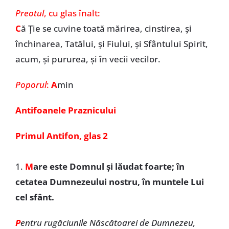
Preotul
, cu glas înalt:
C
ă Ție se cuvine toată mărirea, cinstirea, și
închinarea, Tatălui, și Fiului, și Sfântului Spirit,
acum, și pururea, și în vecii vecilor.
Poporul
:
A
min
Antifoanele Praznicului
Primul Antifon, glas 2
1.
M
are este Domnul și lăudat foarte; în
cetatea Dumnezeului nostru, în muntele Lui
cel sfânt.
P
entru rugăciunile Născătoarei de Dumnezeu,