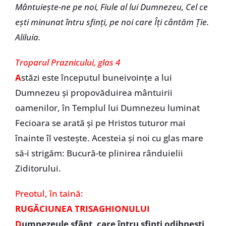
Mântuiește-ne pe noi, Fiule al lui Dumnezeu, Cel ce
ești minunat întru sfinți, pe noi care Îți cântăm Ție.
Aliluia.
Troparul Praznicului, glas 4
A
stăzi este începutul buneivoințe a lui
Dumnezeu și propovăduirea mântuirii
oamenilor, în Templul lui Dumnezeu luminat
Fecioara se arată și pe Hristos tuturor mai
înainte îl vestește. Acesteia și noi cu glas mare
să-i strigăm: Bucură-te plinirea rânduielii
Ziditorului.
Preotul,
în taină:
RUGĂCIUNEA TRISAGHIONULUI
D
umnezeule sfânt, care întru sfinți odihnești,