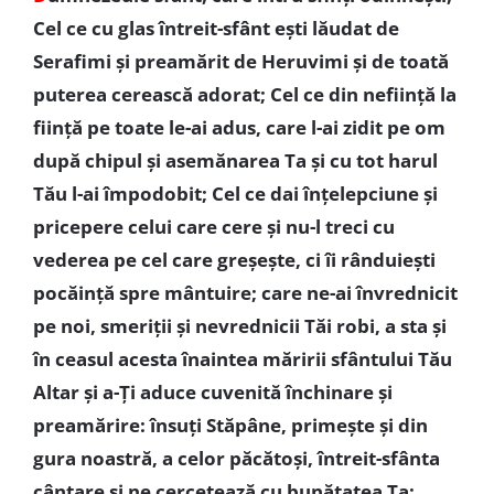
Cel ce cu glas întreit-sfânt ești lăudat de
Serafimi și preamărit de Heruvimi și de toată
puterea cerească adorat; Cel ce din neființă la
ființă pe toate le-ai adus, care l-ai zidit pe om
după chipul și asemănarea Ta și cu tot harul
Tău l-ai împodobit; Cel ce dai înțelepciune și
pricepere celui care cere și nu-l treci cu
vederea pe cel care greșește, ci îi rânduiești
pocăință spre mântuire; care ne-ai învrednicit
pe noi, smeriții și nevrednicii Tăi robi, a sta și
în ceasul acesta înaintea măririi sfântului Tău
Altar și a-Ți aduce cuvenită închinare și
preamărire: însuți Stăpâne, primește și din
gura noastră, a celor păcătoși, întreit-sfânta
cântare și ne cercetează cu bunătatea Ta;