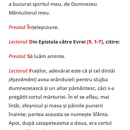
a bucurat spiritul meu, de Dumnezeu
Mântuitorul meu.
Preotul:
Î
nțelepciune.
Lectorul:
D
in Epistola către Evrei
(9, 1-7)
, citire:
Preotul:
S
ă luăm aminte.
Lectorul:
F
raților, adevărat este că și cel dintâi
(Așezământ)
avea orânduieli pentru slujba
dumnezeiască și un altar pământesc, căci s-a
pregătit cortul mărturiei. În el se aflau, mai
întâi, sfeșnicul și masa și pâinile punerii
înainte; partea aceasta se numește Sfânta.
Apoi, după catapeteasma a doua, era cortul