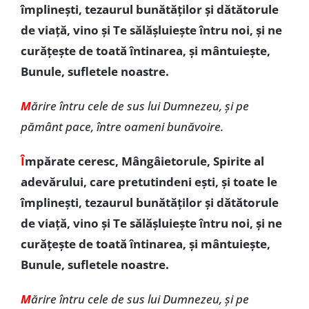
împlinești, tezaurul bunătăților și dătătorule
de viață, vino și Te sălășluiește întru noi, și ne
curățește de toată întinarea, și mântuiește,
Bunule, sufletele noastre.
M
ărire întru cele de sus lui Dumnezeu, și pe
pământ pace, între oameni bunăvoire.
Î
mpărate ceresc, Mângâietorule, Spirite al
adevărului, care pretutindeni ești, și toate le
împlinești, tezaurul bunătăților și dătătorule
de viață, vino și Te sălășluiește întru noi, și ne
curățește de toată întinarea, și mântuiește,
Bunule, sufletele noastre.
M
ărire întru cele de sus lui Dumnezeu, și pe