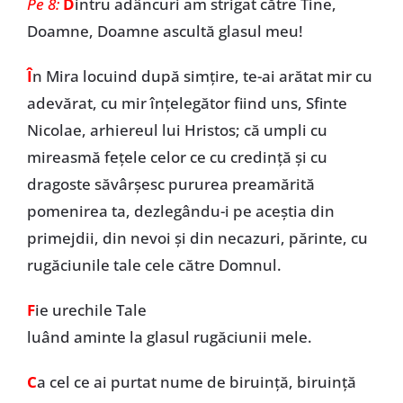
Pe 8:
D
intru adâncuri am strigat către Tine,
Doamne, Doamne ascultă glasul meu!
Î
n Mira locuind după simţire, te-ai arătat mir cu
adevărat, cu mir înţelegător fiind uns, Sfinte
Nicolae, arhiereul lui Hristos; că umpli cu
mireasmă feţele celor ce cu credinţă şi cu
dragoste săvârşesc pururea preamărită
pomenirea ta, dezlegându-i pe aceştia din
primejdii, din nevoi şi din necazuri, părinte, cu
rugăciunile tale cele către Domnul.
F
ie urechile Tale
luând aminte la glasul rugăciunii mele.
C
a cel ce ai purtat nume de biruinţă, biruinţă