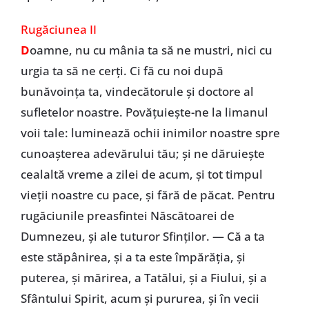
Rugăciunea II
D
oamne, nu cu mânia ta să ne mustri, nici cu
urgia ta să ne cerţi. Ci fă cu noi după
bunăvoinţa ta, vindecătorule şi doctore al
sufletelor noastre. Povățuieşte-ne la limanul
voii tale: luminează ochii inimilor noastre spre
cunoaşterea adevărului tău; şi ne dăruieşte
cealaltă vreme a zilei de acum, şi tot timpul
vieţii noastre cu pace, şi fără de păcat. Pentru
rugăciunile preasfintei Născătoarei de
Dumnezeu, şi ale tuturor Sfinţilor. — Că a ta
este stăpânirea, şi a ta este împărăţia, şi
puterea, şi mărirea, a Tatălui, şi a Fiului, şi a
Sfântului Spirit, acum şi pururea, şi în vecii