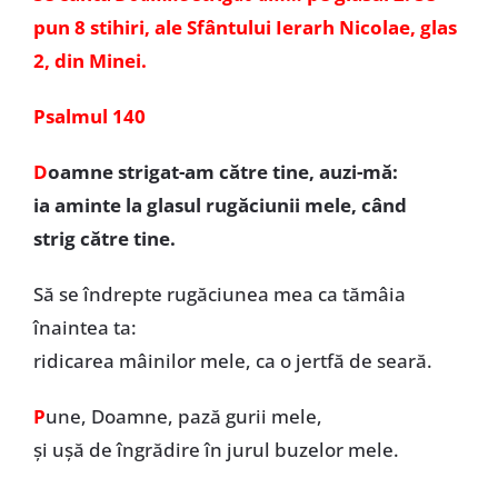
pun 8 stihiri, ale Sfântului Ierarh Nicolae, glas
2, din Minei.
Psalmul 140
D
oamne strigat-am către tine, auzi-mă:
ia aminte la glasul rugăciunii mele, când
strig către tine.
Să se îndrepte rugăciunea mea ca tămâia
înaintea ta:
ridicarea mâinilor mele, ca o jertfă de seară.
P
une, Doamne, pază gurii mele,
și ușă de îngrădire în jurul buzelor mele.