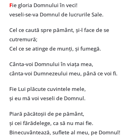
F
ie gloria Domnului în veci!
veseli-se-va Domnul de lucrurile Sale.
Cel ce caută spre pământ, și-l face de se
cutremură;
Cel ce se atinge de munți, și fumegă.
Cânta-voi Domnului în viața mea,
cânta-voi Dumnezeului meu, până ce voi fi.
Fie Lui plăcute cuvintele mele,
și eu mă voi veseli de Domnul.
Piară păcătoșii de pe pământ,
și cei fărădelege, ca să nu mai fie.
Binecuvântează, suflete al meu, pe Domnul!