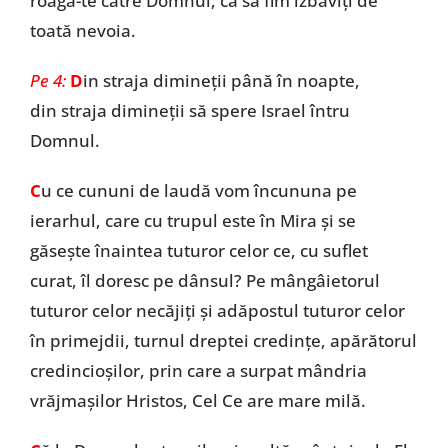
roagă-te către Domnul, ca să fim izbăviţi de
toată nevoia.
Pe 4:
D
in straja dimineţii până în noapte,
din straja dimineţii să spere Israel întru
Domnul.
C
u ce cununi de laudă vom încununa pe
ierarhul, care cu trupul este în Mira şi se
găseşte înaintea tuturor celor ce, cu suflet
curat, îl doresc pe dânsul? Pe mângâietorul
tuturor celor necăjiţi şi adăpostul tuturor celor
în primejdii, turnul dreptei credinţe, apărătorul
credincioşilor, prin care a surpat mândria
vrăjmaşilor Hristos, Cel Ce are mare milă.