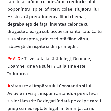
tare te-ai arătat, cu adevărat, credinciosului
popor întru ispite, Sfinte Nicolae, slujitorul lui
Hristos; că pretutindenea fiind chemat,
degrabă eşti de faţă, înaintea celor ce cu
dragoste aleargă sub acoperământul tău. Că tu
ziua şi noaptea, prin credinţă fiind văzut,
izbăveşti din ispite şi din primejdii.
Pe 6:
D
e Te vei uita la fărădelegi, Doamne,
Doamne, cine va suferi? Că la Tine este
îndurarea.
A
rătatu-te-ai împăratului Constantin şi lui
Avlavie în vis şi, înspăimântându-i pe ei, le-ai
zis lor lămurit: Dezlegaţi îndată pe cei pe care-i
ţineţi cu nedreptate legaţi în temniţă, că nu