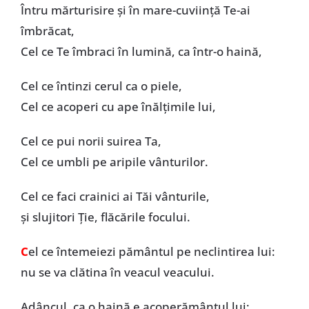
Întru mărturisire și în mare-cuviință Te-ai
îmbrăcat,
Cel ce Te îmbraci în lumină, ca într-o haină,
Cel ce întinzi cerul ca o piele,
Cel ce acoperi cu ape înălțimile lui,
Cel ce pui norii suirea Ta,
Cel ce umbli pe aripile vânturilor.
Cel ce faci crainici ai Tăi vânturile,
și slujitori Ție, flăcările focului.
C
el ce întemeiezi pământul pe neclintirea lui:
nu se va clătina în veacul veacului.
Adâncul, ca o haină e acoperământul lui: