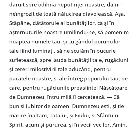
dăruit spre odihna neputinţei noastre, dă-ni-l
neîngrozit de toată nălucirea diavolească. Aşa,
Stăpâne, dătătorule al bunătăţilor, ca şi în
aşternuturile noastre umilindu-ne, să pomenim
noaptea numele tău, şi cu gândul poruncilor
tale fiind luminaţi, să ne sculăm în bucurie
sufletească, spre lauda bunătăţii tale, rugăciuni
şi cereri milostivirii tale aducând, pentru
păcatele noastre, şi ale întreg poporului tău; pe
care, pentru rugăciunile preasfintei Născătoare
de Dumnezeu, întru milă îl cercetează. — Că
bun şi iubitor de oameni Dumnezeu eşti, şi ţie
mărire înălţăm, Tatălui, şi Fiului, şi Sfântului
Spirit, acum şi pururea, şi în vecii vecilor. Amin.