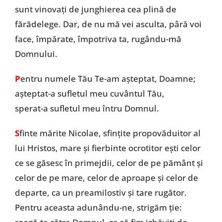
sunt vinovaţi de junghierea cea plină de
fărădelege. Dar, de nu mă vei asculta, pâră voi
face, împărate, împotriva ta, rugându-mă
Domnului.
P
entru numele Tău Te-am aşteptat, Doamne;
aşteptat-a sufletul meu cuvântul Tău,
sperat-a sufletul meu întru Domnul.
S
finte mărite Nicolae, sfinţite propovăduitor al
lui Hristos, mare şi fierbinte ocrotitor eşti celor
ce se găsesc în primejdii, celor de pe pământ şi
celor de pe mare, celor de aproape şi celor de
departe, ca un preamilostiv şi tare rugător.
Pentru aceasta adunându-ne, strigăm ţie: