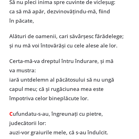
Să nu pleci inima spre cuvinte de vicleșug:
ca să mă apăr, dezvinovățindu-mă, fiind
în păcate,
Alături de oamenii, cari săvârșesc fărădelege;
și nu mă voi întovărăși cu cele alese ale lor.
Certa-mă-va dreptul întru îndurare, și mă
va mustra:
iară untdelemn al păcătosului să nu ungă
capul meu; că și rugăciunea mea este
împotriva celor bineplăcute lor.
C
ufundatu-s-au, îngreunați cu pietre,
judecătorii lor:
auzi-vor graiurile mele, că s-au îndulcit.