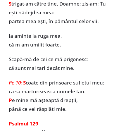
S
trigat-am către tine, Doamne; zis-am: Tu
ești nădejdea mea:
partea mea ești, în pământul celor vii.
Ia aminte la ruga mea,
că m-am umilit foarte.
Scapă-mă de cei ce mă prigonesc:
că sunt mai tari decât mine.
Pe 10:
S
coate din prinsoare sufletul meu:
ca să mărturisească numele tău.
P
e mine mă aşteaptă drepţii,
până ce vei răsplăti mie.
Psalmul 129