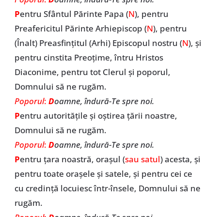
P
entru Sfântul Părinte Papa (
N
), pentru
Preafericitul Părinte Arhiepiscop (
N
), pentru
(Înalt) Preasfințitul (Arhi) Episcopul nostru (
N
), și
pentru cinstita Preoțime, întru Hristos
Diaconime, pentru tot Clerul și poporul,
Domnului să ne rugăm.
Poporul
:
D
oamne, îndură-Te spre noi.
P
entru autoritățile și oștirea țării noastre,
Domnului să ne rugăm.
Poporul
:
D
oamne, îndură-Te spre noi.
P
entru țara noastră, orașul (
sau satul
) acesta, și
pentru toate orașele și satele, și pentru cei ce
cu credință locuiesc într-însele, Domnului să ne
rugăm.