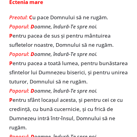
Ectenia mare
Preotul
:
C
u pace Domnului să ne rugăm.
Poporul
:
D
oamne, îndură-Te spre noi.
P
entru pacea de sus și pentru mântuirea
sufletelor noastre, Domnului să ne rugăm.
Poporul
:
D
oamne, îndură-Te spre noi.
P
entru pacea a toată lumea, pentru bunăstarea
sfintelor lui Dumnezeu biserici, și pentru unirea
tuturor, Domnului să ne rugăm.
Poporul
:
D
oamne, îndură-Te spre noi.
P
entru sfânt locașul acesta, și pentru cei ce cu
credință, cu bună cucernicie, și cu frică de
Dumnezeu intră într-însul, Domnului să ne
rugăm.
Poporul
:
D
oamne, îndură-Te spre noi.