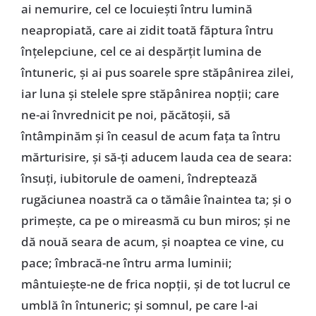
ai nemurire, cel ce locuieşti întru lumină
neapropiată, care ai zidit toată făptura întru
înţelepciune, cel ce ai despărţit lumina de
întuneric, şi ai pus soarele spre stăpânirea zilei,
iar luna şi stelele spre stăpânirea nopţii; care
ne-ai învrednicit pe noi, păcătoşii, să
întâmpinăm şi în ceasul de acum faţa ta întru
mărturisire, şi să-ţi aducem lauda cea de seara:
însuţi, iubitorule de oameni, îndreptează
rugăciunea noastră ca o tămâie înaintea ta; şi o
primeşte, ca pe o mireasmă cu bun miros; şi ne
dă nouă seara de acum, şi noaptea ce vine, cu
pace; îmbracă-ne întru arma luminii;
mântuieşte-ne de frica nopţii, şi de tot lucrul ce
umblă în întuneric; şi somnul, pe care l-ai