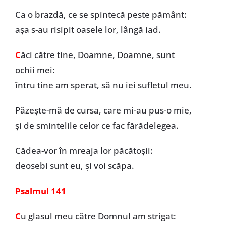
Ca o brazdă, ce se spintecă peste pământ:
așa s-au risipit oasele lor, lângă iad.
C
ăci către tine, Doamne, Doamne, sunt
ochii mei:
întru tine am sperat, să nu iei sufletul meu.
Păzește-mă de cursa, care mi-au pus-o mie,
și de smintelile celor ce fac fărădelegea.
Cădea-vor în mreaja lor păcătoșii:
deosebi sunt eu, și voi scăpa.
Psalmul 141
C
u glasul meu către Domnul am strigat: