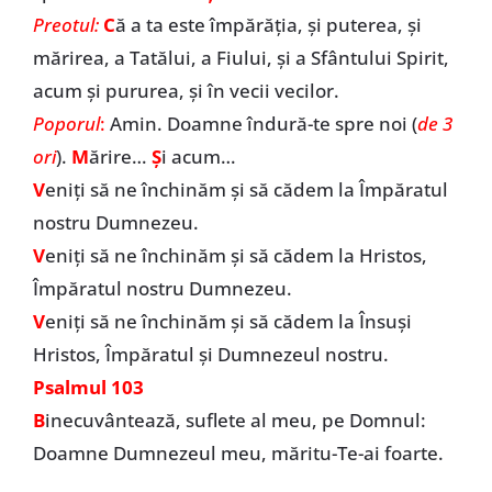
Preotul:
C
ă a ta este împărăția, și puterea, și
mărirea, a Tatălui, a Fiului, și a Sfântului Spirit,
acum și pururea, și în vecii vecilor.
Poporul
:
Amin. Doamne îndură-te spre noi (
de 3
ori
).
M
ărire…
Ș
i acum…
V
eniți să ne închinăm și să cădem la Împăratul
nostru Dumnezeu.
V
eniți să ne închinăm și să cădem la Hristos,
Împăratul nostru Dumnezeu.
V
eniți să ne închinăm și să cădem la Însuși
Hristos, Împăratul și Dumnezeul nostru.
Psalmul 103
B
inecuvântează, suflete al meu, pe Domnul:
Doamne Dumnezeul meu, măritu-Te-ai foarte.