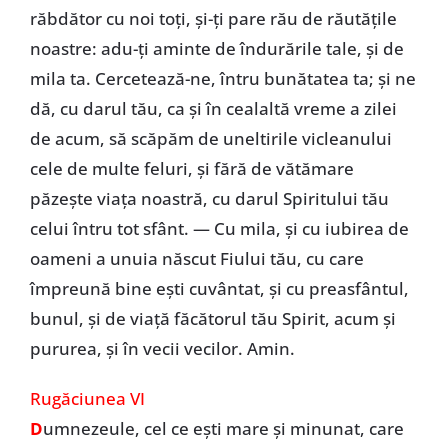
răbdător cu noi toţi, şi-ţi pare rău de răutăţile
noastre: adu-ţi aminte de îndurările tale, şi de
mila ta. Cercetează-ne, întru bunătatea ta; şi ne
dă, cu darul tău, ca şi în cealaltă vreme a zilei
de acum, să scăpăm de uneltirile vicleanului
cele de multe feluri, şi fără de vătămare
păzeşte viaţa noastră, cu darul Spiritului tău
celui întru tot sfânt. — Cu mila, şi cu iubirea de
oameni a unuia născut Fiului tău, cu care
împreună bine eşti cuvântat, şi cu preasfântul,
bunul, şi de viaţă făcătorul tău Spirit, acum şi
pururea, şi în vecii vecilor. Amin.
Rugăciunea VI
D
umnezeule, cel ce eşti mare şi minunat, care