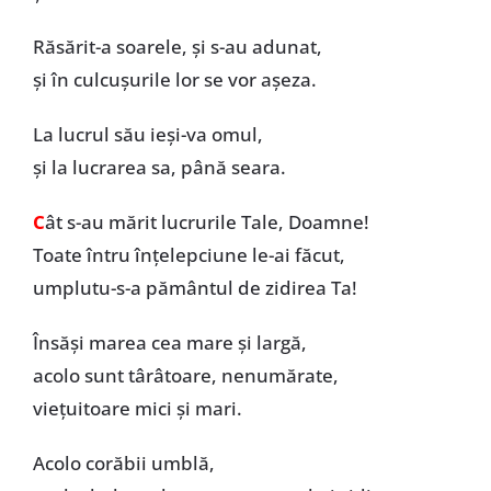
Răsărit-a soarele, și s-au adunat,
și în culcușurile lor se vor așeza.
La lucrul său ieși-va omul,
și la lucrarea sa, până seara.
C
ât s-au mărit lucrurile Tale, Doamne!
Toate întru înțelepciune le-ai făcut,
umplutu-s-a pământul de zidirea Ta!
Însăși marea cea mare și largă,
acolo sunt târâtoare, nenumărate,
viețuitoare mici și mari.
Acolo corăbii umblă,