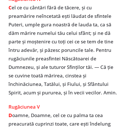
C
el ce cu cântări fără de tăcere, şi cu
preamărire neîncetată eşti lăudat de sfintele
Puteri, umple gura noastră de lauda ta, ca să
dăm mărire numelui tău celui sfânt; şi ne dă
parte şi moştenire cu toţi cei ce se tem de tine
întru adevăr, şi păzesc poruncile tale. Pentru
rugăciunile preasfintei Născătoarei de
Dumnezeu, şi ale tuturor Sfinţilor tăi. — Că ţie
se cuvine toată mărirea, cinstea şi
închinăciunea, Tatălui, şi Fiului, şi Sfântului
Spirit, acum şi pururea, şi în vecii vecilor. Amin.
Rugăciunea V
D
oamne, Doamne, cel ce cu palma ta cea
preacurată cuprinzi toate, care eşti îndelung