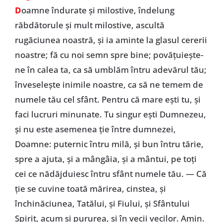
D
oamne îndurate şi milostive, îndelung
răbdătorule şi mult milostive, ascultă
rugăciunea noastră, şi ia aminte la glasul cererii
noastre; fă cu noi semn spre bine; povăţuieşte-
ne în calea ta, ca să umblăm întru adevărul tău;
înveseleşte inimile noastre, ca să ne temem de
numele tău cel sfânt. Pentru că mare eşti tu, şi
faci lucruri minunate. Tu singur eşti Dumnezeu,
şi nu este asemenea ţie între dumnezei,
Doamne: puternic întru milă, şi bun întru tărie,
spre a ajuta, şi a mângâia, şi a mântui, pe toţi
cei ce nădăjduiesc întru sfânt numele tău. — Că
ţie se cuvine toată mărirea, cinstea, şi
închinăciunea, Tatălui, şi Fiului, şi Sfântului
Spirit, acum şi pururea, şi în vecii vecilor. Amin.