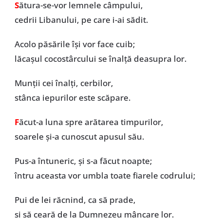
S
ătura-se-vor lemnele câmpului,
cedrii Libanului, pe care i-ai sădit.
Acolo păsările își vor face cuib;
lăcașul cocostârcului se înalță deasupra lor.
Munții cei înalți, cerbilor,
stânca iepurilor este scăpare.
F
ăcut-a luna spre arătarea timpurilor,
soarele și-a cunoscut apusul său.
Pus-a întuneric, și s-a făcut noapte;
întru aceasta vor umbla toate fiarele codrului;
Pui de lei răcnind, ca să prade,
și să ceară de la Dumnezeu mâncare lor.