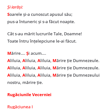
Și iarăși:
S
oarele și-a cunoscut apusul său;
pus-a întuneric și s-a făcut noapte.
Cât s-au mărit lucrurile Tale, Doamne!
Toate întru înțelepciune le-ai făcut.
M
ărire….
Ș
i acum….
A
liluia,
A
liluia,
A
liluia,
M
ărire ție Dumnezeule.
A
liluia,
A
liluia,
A
liluia,
M
ărire ție Dumnezeule.
A
liluia,
A
liluia,
A
liluia,
M
ărire ție Dumnezeului
nostru, mărire ție.
Rugăciunile Vecerniei
Rugăciunea I