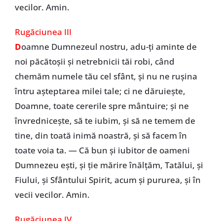
vecilor. Amin.
Rugăciunea III
D
oamne Dumnezeul nostru, adu-ţi aminte de
noi păcătoşii şi netrebnicii tăi robi, când
chemăm numele tău cel sfânt, şi nu ne ruşina
întru aşteptarea milei tale; ci ne dăruieşte,
Doamne, toate cererile spre mântuire; şi ne
învredniceşte, să te iubim, şi să ne temem de
tine, din toată inimă noastră, şi să facem în
toate voia ta. — Că bun şi iubitor de oameni
Dumnezeu eşti, şi ţie mărire înălţăm, Tatălui, şi
Fiului, şi Sfântului Spirit, acum şi pururea, şi în
vecii vecilor. Amin.
Rugăciunea IV