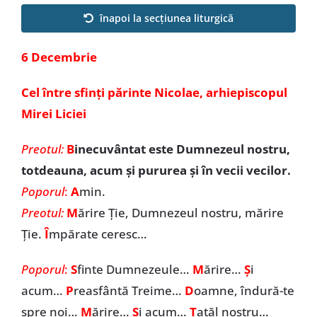
Special
înapoi la secțiunea liturgică
6 Decembrie
Cel între sfinți părinte Nicolae, arhiepiscopul
Mirei Liciei
Preotul:
B
inecuvântat este Dumnezeul nostru,
totdeauna, acum și pururea și în vecii vecilor.
Poporul
:
A
min.
Preotul:
M
ărire Ție, Dumnezeul nostru, mărire
Ție.
Î
mpărate ceresc…
Poporul
:
S
finte Dumnezeule…
M
ărire…
Ș
i
acum…
P
reasfântă Treime…
D
oamne, îndură-te
spre noi…
M
ărire…
Ș
i acum…
T
atăl nostru…