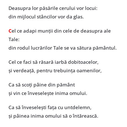
Deasupra lor păsările cerului vor locui:
din mijlocul stâncilor vor da glas.
C
el ce adapi munții din cele de deasupra ale
Tale:
din rodul lucrărilor Tale se va sătura pământul.
Cel ce faci să răsară iarbă dobitoacelor,
și verdeață, pentru trebuința oamenilor,
Ca să scoți pâine din pământ
și vin ce înveselește inima omului.
Ca să înveselești fața cu untdelemn,
și pâinea inima omului să o întărească.