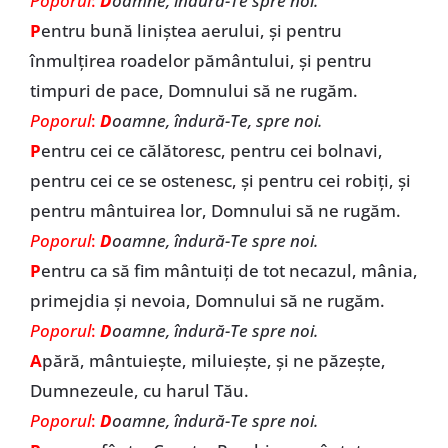
Poporul
:
D
oamne, îndură-Te spre noi.
P
entru bună liniștea aerului, și pentru
înmulțirea roadelor pământului, și pentru
timpuri de pace, Domnului să ne rugăm.
Poporul
:
D
oamne, îndură-Te, spre noi.
P
entru cei ce călătoresc, pentru cei bolnavi,
pentru cei ce se ostenesc, și pentru cei robiți, și
pentru mântuirea lor, Domnului să ne rugăm.
Poporul
:
D
oamne, îndură-Te spre noi.
P
entru ca să fim mântuiți de tot necazul, mânia,
primejdia și nevoia, Domnului să ne rugăm.
Poporul
:
D
oamne, îndură-Te spre noi.
A
pără, mântuiește, miluiește, și ne păzește,
Dumnezeule, cu harul Tău.
Poporul
:
D
oamne, îndură-Te spre noi.