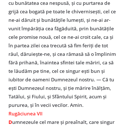
cu bunătatea cea nespusă, şi cu purtarea de
grijă cea bogată pe toate le chiverniseşti, cel ce
ne-ai dăruit şi bunătăţile lumeşti, şi ne-ai ar-
vunit împărăţia cea făgăduită, prin bunătăţile
cele promise nouă, cel ce ne-ai croit cale, ca şi
în partea zilei cea trecută să fim feriţi de tot
răul, dăruieşte-ne, şi cea rămasă să o împlinim
fără prihană, înaintea sfintei tale măriri, ca să
te lăudăm pe tine, cel ce singur eşti bun şi
iubitor de oameni Dumnezeul nostru. — Că tu
eşti Dumnezeul nostru, şi ţie mărire înălţăm,
Tatălui, şi Fiului, şi Sfântului Spirit, acum şi
pururea, şi în vecii vecilor. Amin.
Rugăciunea VII
D
umnezeule cel mare şi preaînalt, care singur