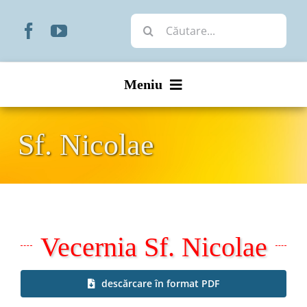
Skip
Cautare...
to
content
Meniu
Start
Sf. Nicolae
Noutăți
Prezentare
Vecernia Sf. Nicolae
Organizare
Liturgic
descărcare în format PDF