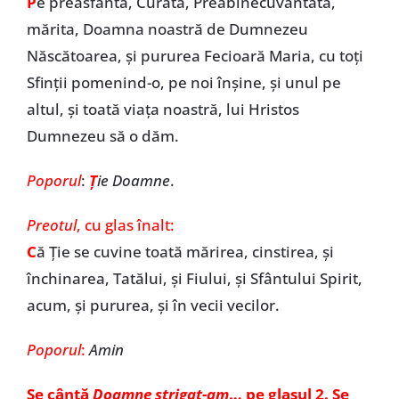
P
e preasfânta, Curata, Preabinecuvântata,
mărita, Doamna noastră de Dumnezeu
Născătoarea, și pururea Fecioară Maria, cu toți
Sfinții pomenind-o, pe noi înșine, și unul pe
altul, și toată viața noastră, lui Hristos
Dumnezeu să o dăm.
Poporul
:
Ț
ie Doamne
.
Preotul
, cu glas înalt:
C
ă Ție se cuvine toată mărirea, cinstirea, și
închinarea, Tatălui, și Fiului, și Sfântului Spirit,
acum, și pururea, și în vecii vecilor.
Poporul
:
Amin
Se cântă
Doamne strigat-am
… pe glasul 2. Se