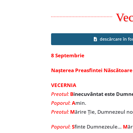
Vec
descărcare în f
8 Septembrie
Nașterea Preasfintei Născătoar
VECERNIA
Preotul:
B
inecuvântat este Dumnez
Poporul
:
A
min.
Preotul:
M
ărire Ție, Dumnezeul nos
Poporul
:
S
finte Dumnezeule…
M
ă