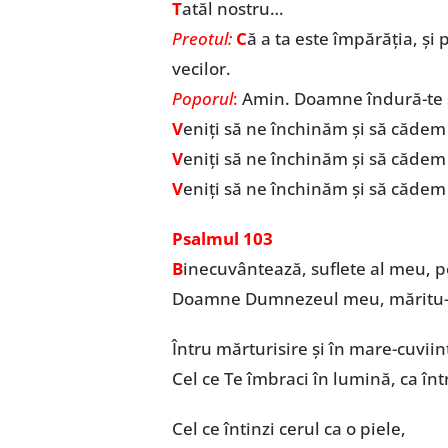
T
atăl nostru…
Preotul:
C
ă a ta este împărăția, și p
vecilor.
Poporul
:
Amin. Doamne îndură-te s
V
eniți să ne închinăm și să căde
V
eniți să ne închinăm și să cădem
V
eniți să ne închinăm și să cădem
Psalmul 103
B
inecuvântează, suflete al meu, 
Doamne Dumnezeul meu, măritu-T
Întru mărturisire și în mare-cuviin
Cel ce Te îmbraci în lumină, ca înt
Cel ce întinzi cerul ca o piele,