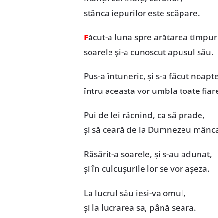
stânca iepurilor este scăpare.
F
ăcut-a luna spre arătarea timpuri
soarele și-a cunoscut apusul său.
Pus-a întuneric, și s-a făcut noapte
întru aceasta vor umbla toate fiar
Pui de lei răcnind, ca să prade,
și să ceară de la Dumnezeu mânca
Răsărit-a soarele, și s-au adunat,
și în culcușurile lor se vor așeza.
La lucrul său ieși-va omul,
și la lucrarea sa, până seara.