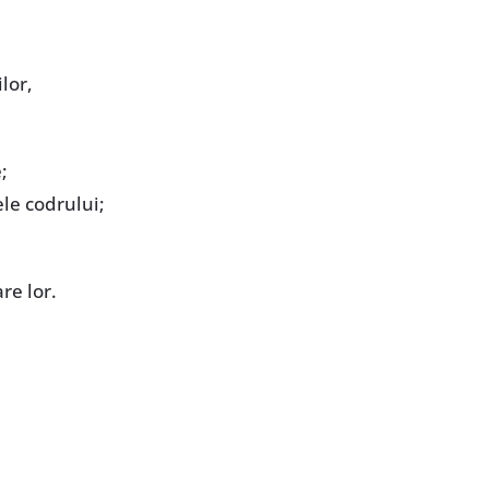
lor,
;
ele codrului;
re lor.