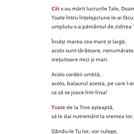
C
ât s-au mărit lucrurile Tale, Doa
Toate întru înțelepciune le-ai făcu
umplutu-s-a pământul de zidirea 
Însăși marea cea mare și largă,
acolo sunt târâtoare, nenumărate
viețuitoare mici și mari.
Acolo corăbii umblă,
acolo, balaurul acesta, pe care l-ai 
ca să se joace într-însa!
T
oate de la Tine așteaptă,
să le dai nutremânt la vremea lor.
Dându-le Tu lor, vor culege,