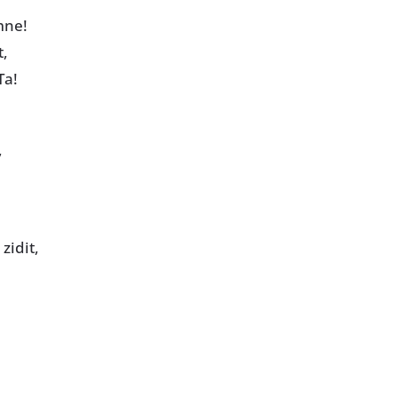
mne!
t,
Ta!
,
zidit,