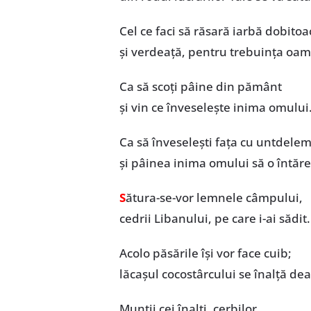
Cel ce faci să răsară iarbă dobitoa
și verdeață, pentru trebuința oam
Ca să scoți pâine din pământ
și vin ce înveselește inima omului
Ca să înveselești fața cu untdele
și pâinea inima omului să o întăr
S
ătura-se-vor lemnele câmpului,
cedrii Libanului, pe care i-ai sădit.
Acolo păsările își vor face cuib;
lăcașul cocostârcului se înalță dea
Munții cei înalți, cerbilor,