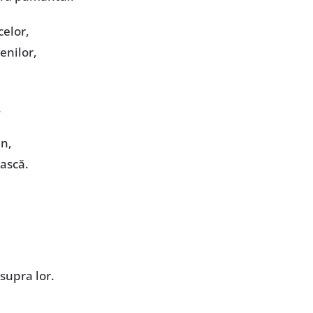
celor,
enilor,
.
mn,
ească.
supra lor.