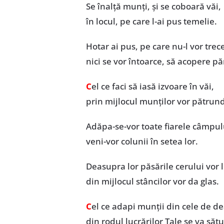
Se înalță munți, și se coboară văi,
în locul, pe care l-ai pus temelie.
Hotar ai pus, pe care nu-l vor trec
nici se vor întoarce, să acopere p
C
el ce faci să iasă izvoare în văi,
prin mijlocul munților vor pătrun
Adăpa-se-vor toate fiarele câmpul
veni-vor colunii în setea lor.
Deasupra lor păsările cerului vor l
din mijlocul stâncilor vor da glas.
C
el ce adapi munții din cele de de
din rodul lucrărilor Tale se va să