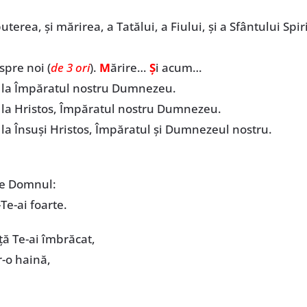
uterea, și mărirea, a Tatălui, a Fiului, și a Sfântului Spir
pre noi (
de 3 ori
).
M
ărire…
Ș
i acum…
m la Împăratul nostru Dumnezeu.
 la Hristos, Împăratul nostru Dumnezeu.
 la Însuși Hristos, Împăratul și Dumnezeul nostru.
pe Domnul:
e-ai foarte.
ță Te-ai îmbrăcat,
r-o haină,