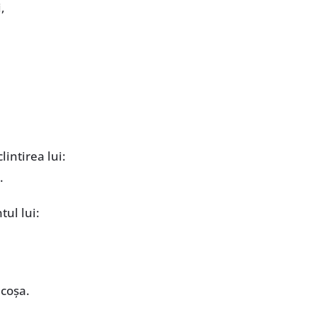
,
intirea lui:
.
ul lui:
icoșa.