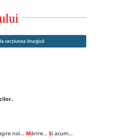
ului
la secțiunea liturgică
ilor.
 spre noi…
M
ărire…
Ș
i acum…