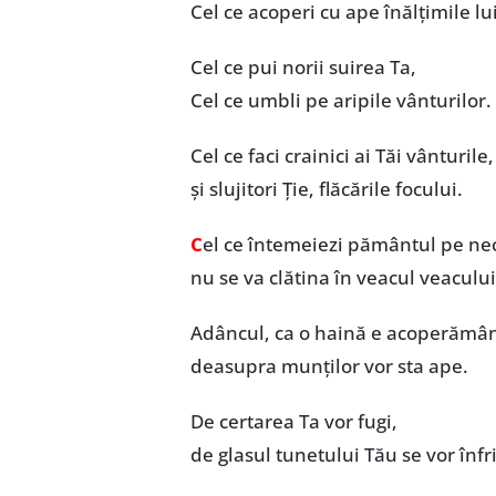
Cel ce acoperi cu ape înălțimile lui
Cel ce pui norii suirea Ta,
Cel ce umbli pe aripile vânturilor.
Cel ce faci crainici ai Tăi vânturile,
și slujitori Ție, flăcările focului.
C
el ce întemeiezi pământul pe necl
nu se va clătina în veacul veacului
Adâncul, ca o haină e acoperământ
deasupra munților vor sta ape.
De certarea Ta vor fugi,
de glasul tunetului Tău se vor înfr