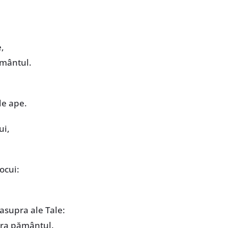
e,
ământul.
de ape.
ui,
ocui:
asupra ale Tale:
tura pământul.