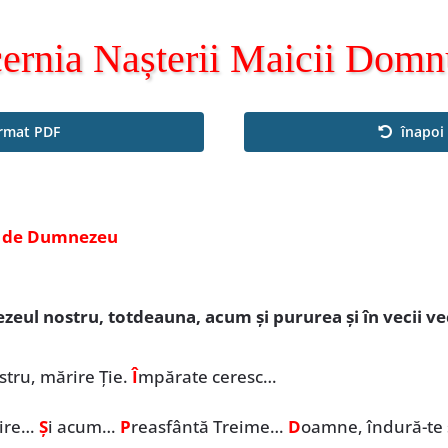
ernia Nașterii Maicii Domn
ormat PDF
înapoi 
e de Dumnezeu
eul nostru, totdeauna, acum și pururea și în vecii vec
tru, mărire Ție.
Î
mpărate ceresc…
rire…
Ș
i acum…
P
reasfântă Treime…
D
oamne, îndură-te