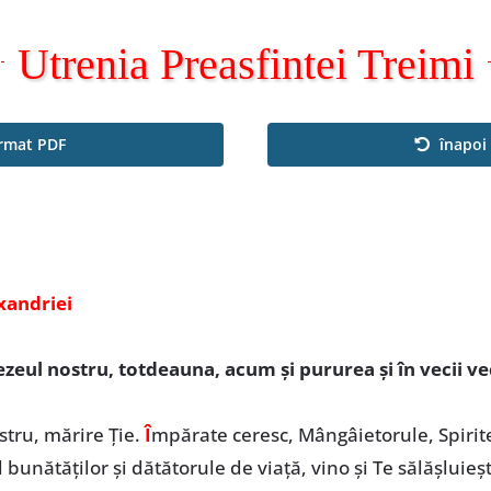
Utrenia Preasfintei Treimi
ormat PDF
înapoi 
exandriei
eul nostru, totdeauna, acum și pururea și în vecii vec
tru, mărire Ție.
Î
mpărate ceresc, Mângâietorule, Spirite
ul bunătăţilor şi dătătorule de viaţă, vino şi Te sălășluieș