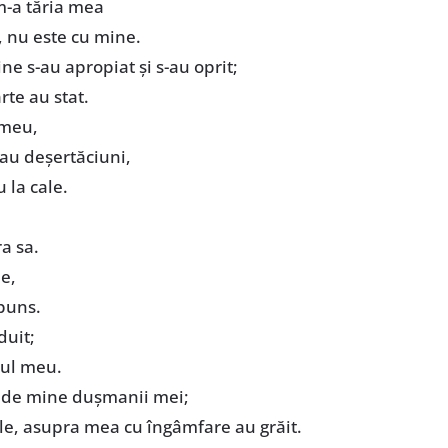
m-a tăria mea
, nu este cu mine.
ine s-au apropiat şi s-au oprit;
rte au stat.
 meu,
ăiau deşertăciuni,
 la cale.
a sa.
e,
spuns.
duit;
ul meu.
 de mine duşmanii mei;
ele, asupra mea cu îngâmfare au grăit.