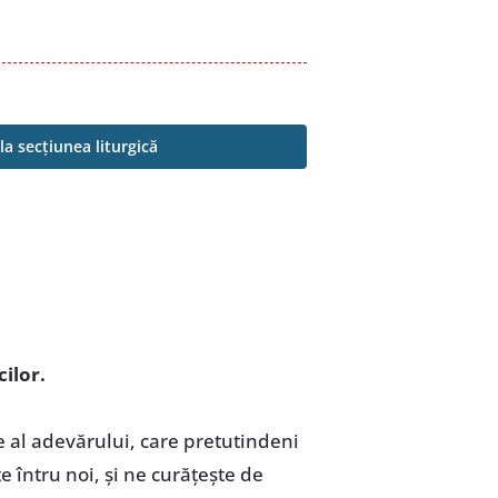
la secțiunea liturgică
ilor.
 al adevărului, care pretutindeni
te întru noi, și ne curăţeşte de