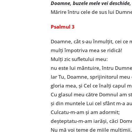
Doamne, buzele mele vei deschide, 
Mărire întru cele de sus lui Dumn
Psalmul 3
Doamne, cât s-au înmulţit, cei ce 
mulţi împotriva mea se ridică!
Mulţi zic sufletului meu:
nu este lui mântuire, întru Dumne
Iar Tu, Doamne, sprijinitorul meu 
gloria mea, şi Cel ce înalţi capul 
Cu glasul meu către Domnul am st
şi din muntele Lui cel sfânt m-a au
Culcatu-m-am şi am adormit;
deşteptatu-m-am iarăşi, căci Dom
Nu mă voi teme de miile mulţimii,