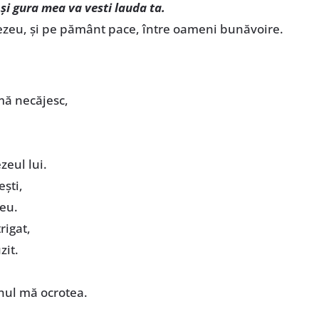
şi gura mea va vesti lauda ta.
ezeu, şi pe pământ pace, între oameni bunăvoire.
mă necăjesc,
zeul lui.
eşti,
meu.
rigat,
zit.
nul mă ocrotea.