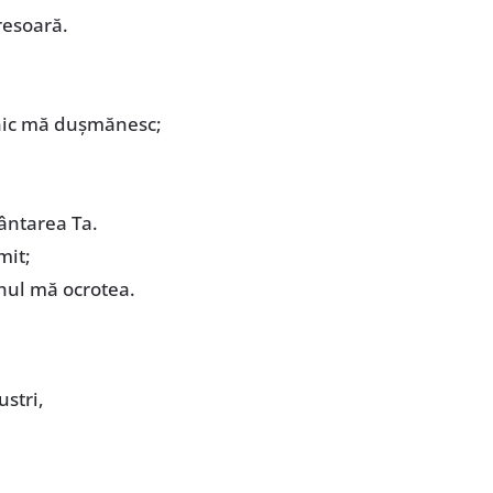
resoară.
arnic mă duşmănesc;
ântarea Ta.
mit;
nul mă ocrotea.
stri,