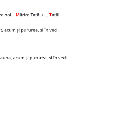
pre noi…
M
ărire Tatălui…
T
atăl
it, acum și pururea, și în vecii
deauna, acum şi pururea, şi în vecii