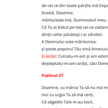
de cei ce din toate părţile mă împ
Scoală, Doamne,
mântuieşte-mă, Dumnezeul meu.
Că Tu ai bătut pe toţi cei ce zad
dinţii celor păcătoşi i-ai zdrobit.
A Domnului este mântuirea;
şi peste poporul Tău vină binecuv
Şi iarăşi
: Culcatu-m-am şi am ador
deşteptatu-m-am iarăşi, căci Dom
Psalmul 37
Doamne, cu mânia Ta să nu mă mu
nici cu urgia Ta să mă cerţi,
Că săgeţile Tale m-au lovit,