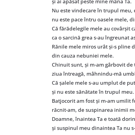
şi ai apăsat peste mine mâna Ta.
Nu este vindecare în trupul meu, 
nu este pace întru oasele mele, d
Că fărădelegile mele au covârşit 
ca o sarcină grea s-au îngreunat 
Rănile mele miros urât şi-s pline d
din cauza nebuniei mele.
Chinuit sunt, şi m-am gârbovit de 
ziua întreagă, mâhnindu-mă umb
Că şalele mele s-au umplut de put
şi nu este sănătate în trupul meu.
Batjocorit am fost şi m-am umilit f
răcnit-am, de suspinarea inimii m
Doamne, înaintea Ta e toată dori
şi suspinul meu dinaintea Ta nu s