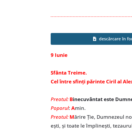
descărcare în f
9 Iunie
Sfânta Treime.
Cel între sfinți părinte Ciril al Al
Preotul:
B
inecuvântat este Dumnez
Poporul
:
A
min.
Preotul:
M
ărire Ție, Dumnezeul nos
eşti, şi toate le împlineşti, tezaur