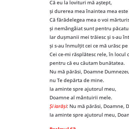
Că eu la lovituri mă aştept,
şi durerea mea înaintea mea este
Că fărădelegea mea o voi mărturis
şi nemângâiat sunt pentru păcatu
Iar duşmanii mei trăiesc şi s-au î
şi s-au înmulţit cei ce mă urăsc pe
Cei ce-mi răsplătesc rele, în locu
pentru că eu căutam bunătatea.
Nu mă părăsi, Doamne Dumnezeu
nu Te depărta de mine.
Ia aminte spre ajutorul meu,
Doamne al mântuirii mele.
Şi iarăşi
: Nu mă părăsi, Doamne, 
Ia aminte spre ajutorul meu, Doa