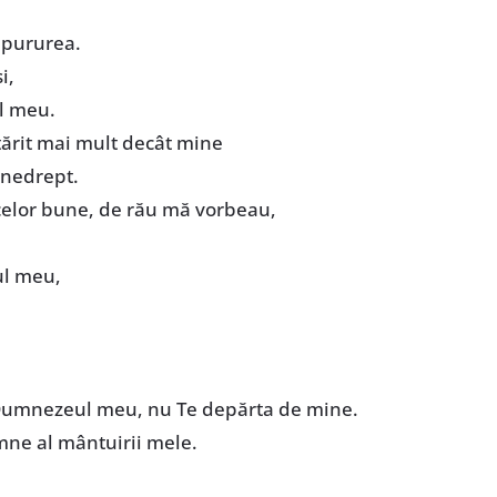
 pururea.
i,
l meu.
ntărit mai mult decât mine
 nedrept.
l celor bune, de rău mă vorbeau,
l meu,
Dumnezeul meu, nu Te depărta de mine.
mne al mântuirii mele.