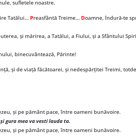
nule, sufletele noastre.
ire Tatălui…
P
reasfântă Treime…
D
oamne, îndură-te s
uterea, și mărirea, a Tatălui, a Fiului, și a Sfântului Spir
ului, binecuvântează, Părinte!
iinţă, şi de viaţă făcătoarei, şi nedespărţitei Treimi, tot
ezeu, şi pe pământ pace, între oameni bunăvoire.
şi gura mea va vesti lauda ta.
ezeu, şi pe pământ pace, între oameni bunăvoire.