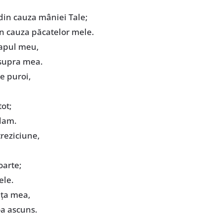
din cauza mâniei Tale;
in cauza păcatelor mele.
capul meu,
asupra mea.
e puroi,
tot;
lam.
reziciune,
oarte;
ele.
nţa mea,
-a ascuns.