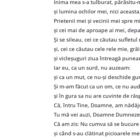
Inima mea s-a tulburat, părăsitu-
şi lumina ochilor mei, nici aceasta
Prietenii mei şi vecinii mei spre m
şi cei mai de aproape ai mei, depa
Şi se sileau, cei ce căutau sufletul
şi, cei ce căutau cele rele mie, gr
şi vicleşuguri ziua întreagă puneau
Iar eu, ca un surd, nu auzeam:
şi ca un mut, ce nu-şi deschide gur
Şi m-am făcut ca un om, ce nu aud
şi în gura sa nu are cuvinte de ră
Că, întru Tine, Doamne, am nădăj
Tu mă vei auzi, Doamne Dumneze
Că am zis: Nu cumva să se bucure
şi când s-au clătinat picioarele m