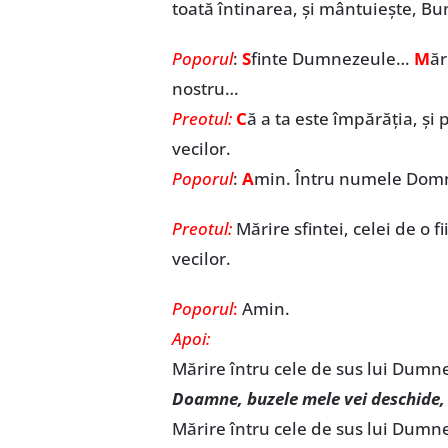
toată întinarea, şi mântuieşte, Bu
Poporul
:
S
finte Dumnezeule…
M
ăr
nostru…
Preotul:
C
ă a ta este împărăția, și p
vecilor.
Poporul
:
A
min. Întru numele Domn
Preotul:
Mărire sfintei, celei de o f
vecilor.
Poporul
:
Amin.
Apoi:
Mărire întru cele de sus lui Dumn
Doamne, buzele mele vei deschide, 
Mărire întru cele de sus lui Dumn