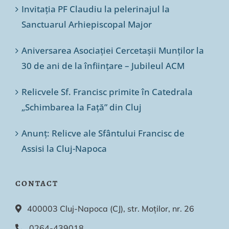
Invitația PF Claudiu la pelerinajul la
Sanctuarul Arhiepiscopal Major
Aniversarea Asociației Cercetașii Munților la
30 de ani de la înființare – Jubileul ACM
Relicvele Sf. Francisc primite în Catedrala
„Schimbarea la Față” din Cluj
Anunț: Relicve ale Sfântului Francisc de
Assisi la Cluj-Napoca
CONTACT
400003 Cluj-Napoca (CJ), str. Moților, nr. 26
0264-439018