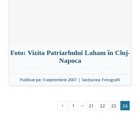
Foto: Vizita Patriarhului Laham în Cluj-
Napoca
Publicat pe: 3 septembrie 2007
|
Secțiunea:
Fotografii
1
···
21
22
23
24