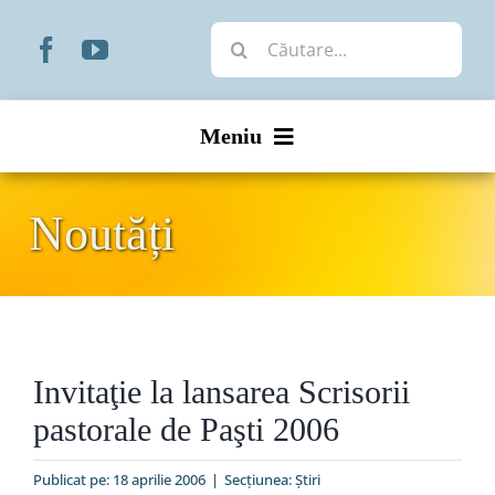
Skip
Cautare...
to
content
Meniu
Start
Noutăți
Noutăți
Prezentare
Invitaţie la lansarea Scrisorii
Organizare
pastorale de Paşti 2006
Liturgic
Publicat pe: 18 aprilie 2006
|
Secțiunea:
Ştiri