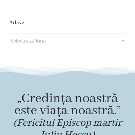
Arhive
Arhive
„Credința noastră
este viața noastră.”
(Fericitul Episcop martir
Iuliu Hossu)