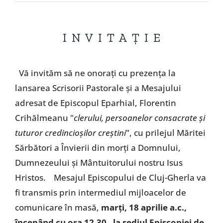
Special
I N V I T A Ţ I E
Vă invităm să ne onoraţi cu prezenţa la
lansarea Scrisorii Pastorale şi a Mesajului
adresat de Episcopul Eparhial, Florentin
Crihălmeanu "
clerului, persoanelor consacrate şi
tuturor credincioşilor creştini
", cu prilejul Măritei
Sărbători a Învierii din morţi a Domnului,
Dumnezeului şi Mântuitorului nostru Isus
Hristos. Mesajul Episcopului de Cluj-Gherla va
fi transmis prin intermediul mijloacelor de
comunicare în masă,
marţi, 18 aprilie a.c.,
începând cu ora 12.30, la sediul Episcopiei de