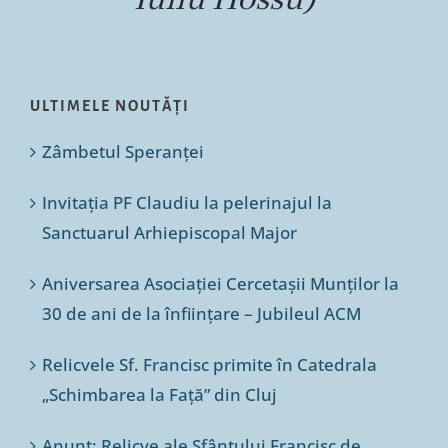
ULTIMELE NOUTĂȚI
Zâmbetul Speranței
Invitația PF Claudiu la pelerinajul la
Sanctuarul Arhiepiscopal Major
Aniversarea Asociației Cercetașii Munților la
30 de ani de la înființare – Jubileul ACM
Relicvele Sf. Francisc primite în Catedrala
„Schimbarea la Față” din Cluj
Anunț: Relicve ale Sfântului Francisc de