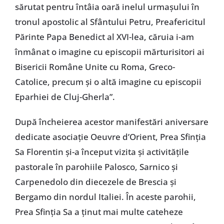
sărutat pentru întâia oară inelul urmaşului în
tronul apostolic al Sfântului Petru, Preafericitul
Părinte Papa Benedict al XVI-lea, căruia i-am
înmânat o imagine cu episcopii mărturisitori ai
Bisericii Române Unite cu Roma, Greco-
Catolice, precum şi o altă imagine cu episcopii
Eparhiei de Cluj-Gherla”.
După încheierea acestor manifestări aniversare
dedicate asociaţie Oeuvre d’Orient, Prea Sfinţia
Sa Florentin şi-a început vizita şi activităţile
pastorale în parohiile Palosco, Sarnico şi
Carpenedolo din diecezele de Brescia şi
Bergamo din nordul Italiei. În aceste parohii,
Prea Sfinţia Sa a ţinut mai multe cateheze