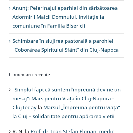
Anunț: Pelerinajul eparhial din sărbătoarea
Adormirii Maicii Domnului, invitație la
comuniune în Familia Bisericii
Schimbare în slujirea pastorală a parohiei
„Coborârea Spiritului Sfânt” din Cluj-Napoca
Comentarii recente
„Simplul fapt că suntem împreună devine un
mesaj”: Marș pentru Viață în Cluj-Napoca -
ClujToday
la
Marșul „Împreună pentru viață”
la Cluj – solidaritate pentru apărarea vieții
R. N.
la
Prof. dr. Ioan Ștefan Florian, medic