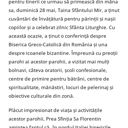
pentru tinerii ce urmau să primească din mâna
sa, duminică 28 mai, Taina Sfântului Mir, a ţinut
cuvântări de învăţătură pentru părinţii şi naşii
copiilor şi a celebrat zilnic Sfânta Liturghie. Cu
această ocazie, a ţinut o conferinţă despre
Biserica Greco-Catolică din România şi una
despre icoanele bizantine. Împreună cu preoţii
parohi ai acestor parohii, a vizitat mai mulţi
bolnavi, câteva oratorii, şcoli confesionale,
centre de primire pentru bătrâni, centre de
spiritualitate, mănăstiri, locuri de pelerinaj şi
obiective culturale din zonă.
Plăcut impresionat de viaţa şi activităţile
acestor parohii, Prea Sfinţia Sa Florentin
amintea faptul că „în nordul Italiei bisericile