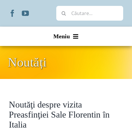
Skip
Cautare...
to
content
Meniu
Start
Noutăți
Noutăți
Prezentare
Noutăţi despre vizita
Organizare
Preasfinţiei Sale Florentin în
Liturgic
Italia