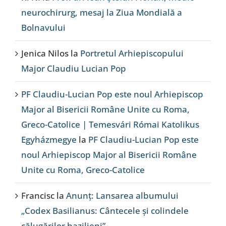
neurochirurg, mesaj la Ziua Mondială a
Bolnavului
Jenica Nilos
la
Portretul Arhiepiscopului
Major Claudiu Lucian Pop
PF Claudiu-Lucian Pop este noul Arhiepiscop
Major al Bisericii Române Unite cu Roma,
Greco-Catolice | Temesvári Római Katolikus
Egyházmegye
la
PF Claudiu-Lucian Pop este
noul Arhiepiscop Major al Bisericii Române
Unite cu Roma, Greco-Catolice
Francisc
la
Anunț: Lansarea albumului
„Codex Basilianus: Cântecele și colindele
călugărilor bazilieni”