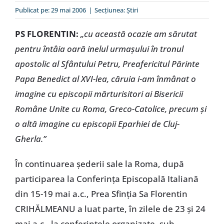
Special
Publicat pe: 29 mai 2006
|
Secțiunea:
Ştiri
PS FLORENTIN:
„cu această ocazie am sărutat
pentru întâia oară inelul urmaşului în tronul
apostolic al Sfântului Petru, Preafericitul Părinte
Papa Benedict al XVI-lea, căruia i-am înmânat o
imagine cu episcopii mărturisitori ai Bisericii
Române Unite cu Roma, Greco-Catolice, precum şi
o altă imagine cu episcopii Eparhiei de Cluj-
Gherla.”
În continuarea şederii sale la Roma, după
participarea la Conferinţa Episcopală Italiană
din 15-19 mai a.c., Prea Sfinţia Sa Florentin
CRIHĂLMEANU a luat parte, în zilele de 23 şi 24
mai a.c., la conferinţele organizate, sub