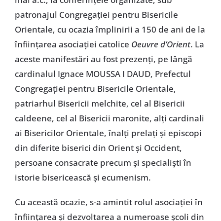
patronajul Congregaţiei pentru Bisericile
Orientale, cu ocazia împlinirii a 150 de ani de la
înfiinţarea asociaţiei catolice
Oeuvre d
’Orient
. La
aceste manifestări au fost prezenţi, pe lângă
cardinalul Ignace MOUSSA I DAUD, Prefectul
Congregaţiei pentru Bisericile Orientale,
patriarhul Bisericii melchite, cel al Bisericii
caldeene, cel al Bisericii maronite, alţi cardinali
ai Bisericilor Orientale, înalţi prelaţi şi episcopi
din diferite biserici din Orient şi Occident,
persoane consacrate precum şi specialişti în
istorie bisericească şi ecumenism.
Cu această ocazie, s-a amintit rolul asociaţiei în
înfiinţarea şi dezvoltarea a numeroase şcoli din