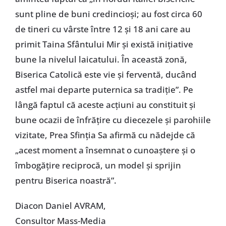
sunt pline de buni credincioşi; au fost circa 60
de tineri cu vârste între 12 şi 18 ani care au
primit Taina Sfântului Mir şi există iniţiative
bune la nivelul laicatului. În această zonă,
Biserica Catolică este vie şi ferventă, ducând
astfel mai departe puternica sa tradiţie”. Pe
lângă faptul că aceste acţiuni au constituit şi
bune ocazii de înfrăţire cu diecezele şi parohiile
vizitate, Prea Sfinţia Sa afirmă cu nădejde că
„acest moment a însemnat o cunoaştere şi o
îmbogăţire reciprocă, un model şi sprijin
pentru Biserica noastră”.
Diacon Daniel AVRAM,
Consultor Mass-Media