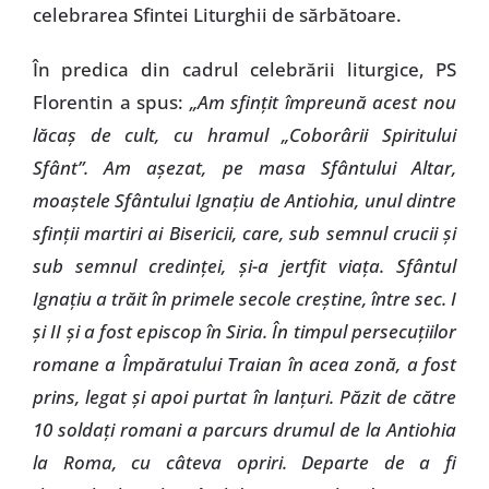
celebrarea Sfintei Liturghii de sărbătoare.
În predica din cadrul celebrării liturgice, PS
Florentin a spus:
„Am sfinţit împreună acest nou
lăcaş de cult, cu hramul „Coborârii Spiritului
Sfânt”. Am aşezat, pe masa Sfântului Altar,
moaştele Sfântului Ignaţiu de Antiohia, unul dintre
sfinţii martiri ai Bisericii, care, sub semnul crucii şi
sub semnul credinţei, şi-a jertfit viaţa. Sfântul
Ignaţiu a trăit în primele secole creştine, între sec. I
şi II şi a fost episcop în Siria. În timpul persecuţiilor
romane a Împăratului Traian în acea zonă, a fost
prins, legat şi apoi purtat în lanţuri. Păzit de către
10 soldaţi romani a parcurs drumul de la Antiohia
la Roma, cu câteva opriri. Departe de a fi