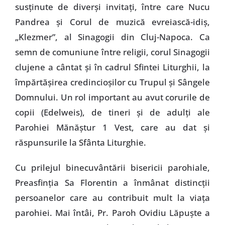
susţinute de diverşi invitaţi, între care Nucu
Pandrea şi Corul de muzică evreiască-idiş,
„Klezmer”, al Sinagogii din Cluj-Napoca. Ca
semn de comuniune între religii, corul Sinagogii
clujene a cântat şi în cadrul Sfintei Liturghii, la
împărtăşirea credincioşilor cu Trupul şi Sângele
Domnului. Un rol important au avut corurile de
copii (Edelweis), de tineri şi de adulţi ale
Parohiei Mănăştur 1 Vest, care au dat şi
răspunsurile la Sfânta Liturghie.
Cu prilejul binecuvântării bisericii parohiale,
Preasfinţia Sa Florentin a înmânat distincţii
persoanelor care au contribuit mult la viaţa
parohiei. Mai întâi, Pr. Paroh Ovidiu Lăpuşte a