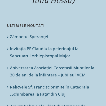
Iuliu Hossu)
ULTIMELE NOUTĂȚI
Zâmbetul Speranței
Invitația PF Claudiu la pelerinajul la
Sanctuarul Arhiepiscopal Major
Aniversarea Asociației Cercetașii Munților la
30 de ani de la înființare – Jubileul ACM
Relicvele Sf. Francisc primite în Catedrala
„Schimbarea la Față” din Cluj