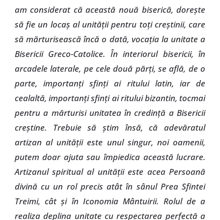
am considerat că această nouă biserică, doreşte
să fie un locaş al unităţii pentru toţi creştinii, care
să mărturisească încă o dată, vocaţia la unitate a
Bisericii Greco-Catolice. În interiorul bisericii, în
arcadele laterale, pe cele două părţi, se află, de o
parte, importanţi sfinţi ai ritului latin, iar de
cealaltă, importanţi sfinţi ai ritului bizantin, tocmai
pentru a mărturisi unitatea în credinţă a Bisericii
creştine. Trebuie să ştim însă, că adevăratul
artizan al unităţii este unul singur, noi oamenii,
putem doar ajuta sau împiedica această lucrare.
Artizanul spiritual al unităţii este acea Persoană
divină cu un rol precis atât în sânul Prea Sfintei
Treimi, cât şi în Iconomia Mântuirii. Rolul de a
realiza deplina unitate cu respectarea perfectă a