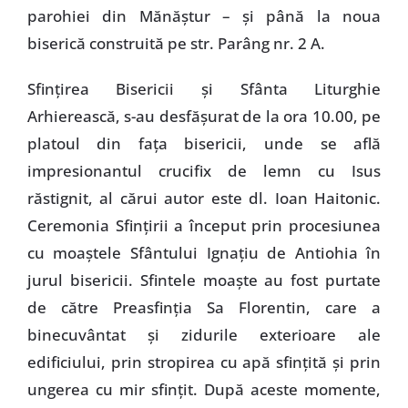
parohiei din Mănăştur – şi până la noua
biserică construită pe str. Parâng nr. 2 A.
Sfinţirea Bisericii şi Sfânta Liturghie
Arhierească, s-au desfăşurat de la ora 10.00, pe
platoul din faţa bisericii, unde se află
impresionantul crucifix de lemn cu Isus
răstignit, al cărui autor este dl. Ioan Haitonic.
Ceremonia Sfinţirii a început prin procesiunea
cu moaştele Sfântului Ignaţiu de Antiohia în
jurul bisericii. Sfintele moaşte au fost purtate
de către Preasfinţia Sa Florentin, care a
binecuvântat şi zidurile exterioare ale
edificiului, prin stropirea cu apă sfinţită şi prin
ungerea cu mir sfinţit. După aceste momente,