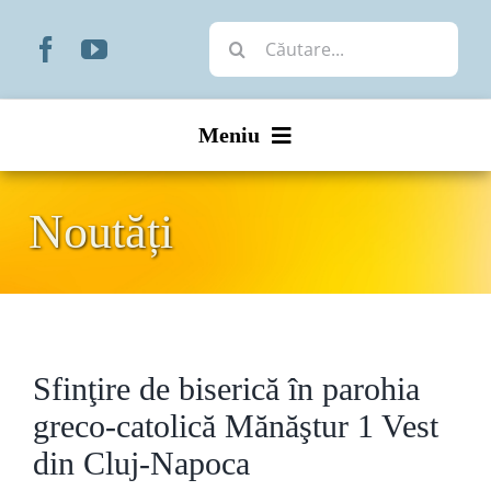
Skip
Cautare...
to
content
Meniu
Start
Noutăți
Noutăți
Prezentare
Sfinţire de biserică în parohia
Organizare
greco-catolică Mănăştur 1 Vest
Liturgic
din Cluj-Napoca