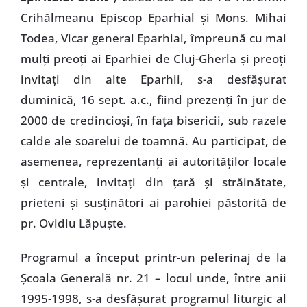
Crihălmeanu Episcop Eparhial şi Mons. Mihai
Todea, Vicar general Eparhial, împreună cu mai
mulţi preoţi ai Eparhiei de Cluj-Gherla şi preoţi
invitaţi din alte Eparhii, s-a desfăşurat
duminică, 16 sept. a.c., fiind prezenţi în jur de
2000 de credincioşi, în faţa bisericii, sub razele
calde ale soarelui de toamnă. Au participat, de
asemenea, reprezentanţi ai autorităţilor locale
şi centrale, invitaţi din ţară şi străinătate,
prieteni şi susţinători ai parohiei păstorită de
pr. Ovidiu Lăpuşte.
Programul a început printr-un pelerinaj de la
Şcoala Generală nr. 21 – locul unde, între anii
1995-1998, s-a desfăşurat programul liturgic al