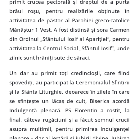
primit crucea pectorală şi dreptul de a purta
brâul roşu, pentru realizările obţinute în
activitatea de păstor al Parohiei greco-catolice
Mănăştur 1 Vest. A fost distinsă şi sora Carmen
din Ordinul „Sfântului Iosif al Apariţiei”, pentru
activitatea la Centrul Social „Sfântul Iosif”, unde
zilnic sunt hrăniţi sute de săraci.
Un dar au primit toţi credincioşii, care fiind
spovediţi, au participat la Ceremonialul Sfinţirii
şi la Sfânta Liturghie, deoarece în zilele în care
se sfinţeşte un lăcaş de cult, Biserica acordă
Indulgenţă plenară. PS Florentin a rostit, la
final, câteva rugăciuni şi a făcut semnul crucii
asupra mulţimii, pentru primirea Indulgenţei
plenare – dar al iertării şi iubirii divine. Iubirea