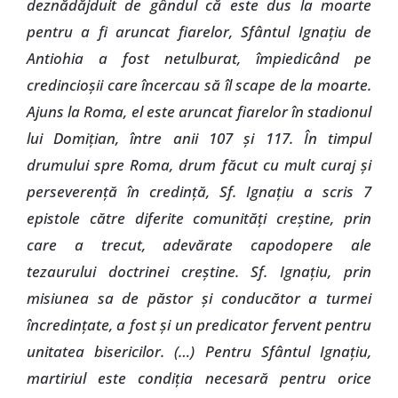
deznădăjduit de gândul că este dus la moarte
pentru a fi aruncat fiarelor, Sfântul Ignaţiu de
Antiohia a fost netulburat, împiedicând pe
credincioşii care încercau să îl scape de la moarte.
Ajuns la Roma, el este aruncat fiarelor în stadionul
lui Domiţian, între anii 107 şi 117. În timpul
drumului spre Roma, drum făcut cu mult curaj şi
perseverenţă în credinţă, Sf. Ignaţiu a scris 7
epistole către diferite comunităţi creştine, prin
care a trecut, adevărate capodopere ale
tezaurului doctrinei creştine. Sf. Ignaţiu, prin
misiunea sa de păstor şi conducător a turmei
încredinţate, a fost şi un predicator fervent pentru
unitatea bisericilor. (…) Pentru Sfântul Ignaţiu,
martiriul este condiţia necesară pentru orice