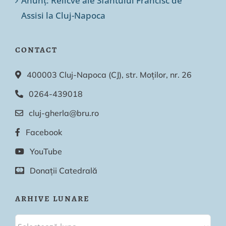
Anunț: Relicve ale Sfântului Francisc de
Assisi la Cluj-Napoca
CONTACT
400003 Cluj-Napoca (CJ), str. Moților, nr. 26
0264-439018
cluj-gherla@bru.ro
Facebook
YouTube
Donații Catedrală
ARHIVE LUNARE