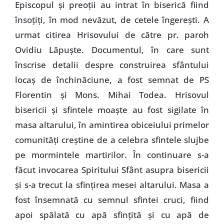
Episcopul şi preoţii au intrat în biserică fiind
însoţiţi, în mod nevăzut, de cetele îngereşti. A
urmat citirea Hrisovului de către pr. paroh
Ovidiu Lăpuşte. Documentul, în care sunt
înscrise detalii despre construirea sfântului
locaş de închinăciune, a fost semnat de PS
Florentin şi Mons. Mihai Todea. Hrisovul
bisericii şi sfintele moaşte au fost sigilate în
masa altarului, în amintirea obiceiului primelor
comunităţi creştine de a celebra sfintele slujbe
pe mormintele martirilor. În continuare s-a
făcut invocarea Spiritului Sfânt asupra bisericii
şi s-a trecut la sfinţirea mesei altarului. Masa a
fost însemnată cu semnul sfintei cruci, fiind
apoi spălată cu apă sfinţită şi cu apă de