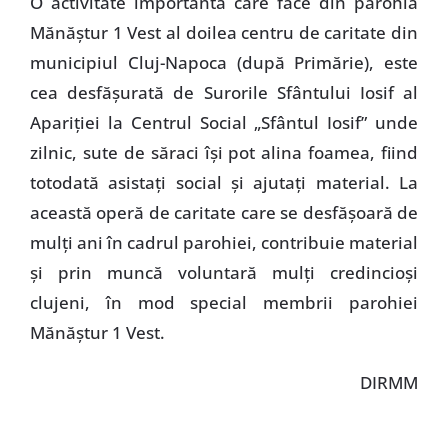
O activitate importantă care face din parohia
Mănăştur 1 Vest al doilea centru de caritate din
municipiul Cluj-Napoca (după Primărie), este
cea desfăşurată de Surorile Sfântului Iosif al
Apariţiei la Centrul Social „Sfântul Iosif” unde
zilnic, sute de săraci îşi pot alina foamea, fiind
totodată asistaţi social şi ajutaţi material. La
această operă de caritate care se desfăşoară de
mulţi ani în cadrul parohiei, contribuie material
şi prin muncă voluntară mulţi credincioşi
clujeni, în mod special membrii parohiei
Mănăştur 1 Vest.
DIRMM