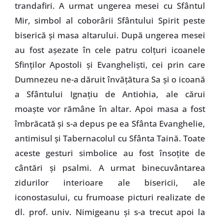
trandafiri. A urmat ungerea mesei cu Sfântul
Mir, simbol al coborârii Sfântului Spirit peste
biserică şi masa altarului. După ungerea mesei
au fost aşezate în cele patru colţuri icoanele
Sfinţilor Apostoli şi Evanghelişti, cei prin care
Dumnezeu ne-a dăruit învăţătura Sa şi o icoană
a Sfântului Ignaţiu de Antiohia, ale cărui
moaşte vor rămâne în altar. Apoi masa a fost
îmbrăcată şi s-a depus pe ea Sfânta Evanghelie,
antimisul şi Tabernacolul cu Sfânta Taină. Toate
aceste gesturi simbolice au fost însoţite de
cântări şi psalmi. A urmat binecuvântarea
zidurilor interioare ale bisericii, ale
iconostasului, cu frumoase picturi realizate de
dl. prof. univ. Nimigeanu şi s-a trecut apoi la