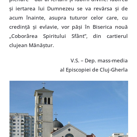
şi iertarea lui Dumnezeu se va revărsa şi de
acum înainte, asupra tuturor celor care, cu
credinţă şi evlavie, vor păşi în Biserica nouă
„Coborârea Spiritului Sfânt”, din cartierul
clujean Mănăştur.
V.S. – Dep. mass-media
al Episcopiei de Cluj-Gherla