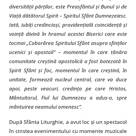
diversităţii părţilor, este Preasfântul şi Bunul şi de
Viaţă dătătorul Spirit – Spiritul Sfânt Dumnezeiesc.
Iată, iubiţi credincioşi, providenţială coincidenţă şi
voinţă divină în hramul acestei Biserici care este
tocmai „Coborârea Spiritului Sfânt asupra sfinţilor
ucenici şi apostoli” – momentul în care tânăra
comunitate creştină apostolică a fost botezată în
Spirit Sfânt şi foc, momentul în care creştinii, în
unitate, formează nucleul central, care va duce
apoi, peste veacuri, credinţa pe care Hristos,
Mântuitorul, Fiul lui Dumnezeu a adus-o, spre
mântuirea neamului omenesc”.
După Sfânta Liturghie, a avut loc şi un spectacol
în cinstea evenimentului cu momente muzicale