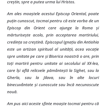
creştin, spre a putea urma lui Hristos.
Am ales moaştele acestui Episcop Oriental, poate
puţin cunoscut, tocmai pentru că este vorba de un
Episcop din Orient care ajunge la Roma şi
mărturiseşte acolo, prin acceptarea martiriului,
credinţa sa creştină. Episcopul Ignaţiu din Antiohia
este un artizan spiritual al unităţii, acea vocaţie
spre unitate pe care şi Biserica noastră o are, prin
toţi martirii pentru unitate ai secolului al XX-lea,
care îşi află relicvele pământeşti la Sighet, sau la
Gherla, sau la Jilava, sau în alte locuri
binecuvântate şi cunoscute sau încă necunoscute
nouă.
Am pus aici aceste sfinte moaşte tocmai pentru că