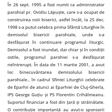
În 26 sept. 1995 a fost numit ca administrator
parohial pr. Ovidiu Lăpuşte, care s-a ocupat de
construirea noii biserici, astfel încât, la 25 dec.
1998 s-a putut celebra prima Sfântă Liturghie în
demisolul bisericii parohiale, unde s-a
desfăşurat în continuare programul liturgic.
Demisolul a fost inundat, dar chiar şi în condiţii
ostile, programul parohiei s-a desfăşurat
neîntrerupt. În data de 11 martie 2001, a avut
loc binecuvântarea demisolului bisericii
parohiale., în cadrul Sfintei Liturghii celebrate
de Eparhii de atunci ai Eparhiei de Cluj-Gherla,
IPS George Guţiu şi PS Florentin Crihălmeanu.
Suportul financiar a fost din ţară şi străinătate.
O contribuţie importantă au avut-o sponsorii