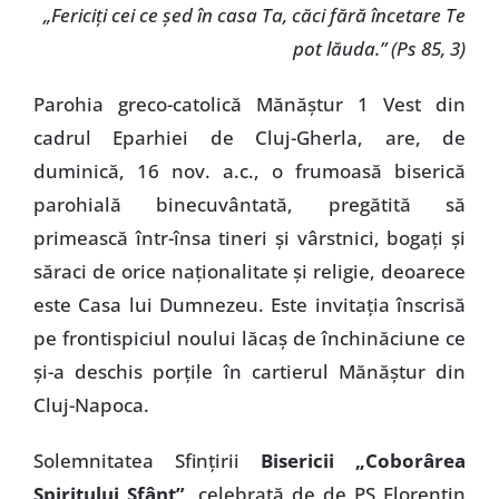
„Fericiţi cei ce şed în casa Ta, căci fără încetare Te
pot lăuda.” (Ps 85, 3)
Parohia greco-catolică Mănăştur 1 Vest din
cadrul Eparhiei de Cluj-Gherla, are, de
duminică, 16 nov. a.c., o frumoasă biserică
parohială binecuvântată, pregătită să
primească într-însa tineri şi vârstnici, bogaţi şi
săraci de orice naţionalitate şi religie, deoarece
este Casa lui Dumnezeu. Este invitaţia înscrisă
pe frontispiciul noului lăcaş de închinăciune ce
şi-a deschis porţile în cartierul Mănăştur din
Cluj-Napoca.
Solemnitatea Sfinţirii
Bisericii „Coborârea
Spiritului Sfânt”
, celebrată de de PS Florentin