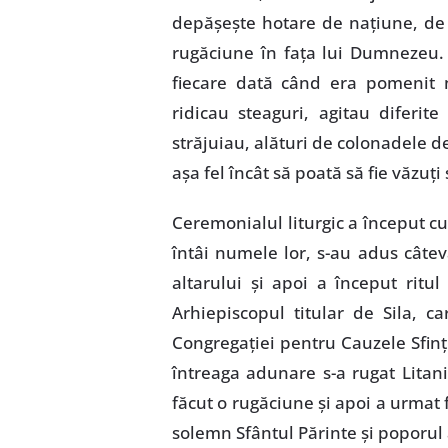
depăşeşte hotare de naţiune, de
rugăciune în faţa lui Dumnezeu. 
fiecare dată când era pomenit 
ridicau steaguri, agitau diferite
străjuiau, alături de colonadele de
aşa fel încât să poată să fie văzuţi
Ceremonialul liturgic a început c
întâi numele lor, s-au adus câtev
altarului şi apoi a început ritu
Arhiepiscopul titular de Sila, ca
Congregaţiei pentru Cauzele Sfinţil
întreaga adunare s-a rugat Litania
făcut o rugăciune şi apoi a urmat
solemn Sfântul Părinte şi poporul