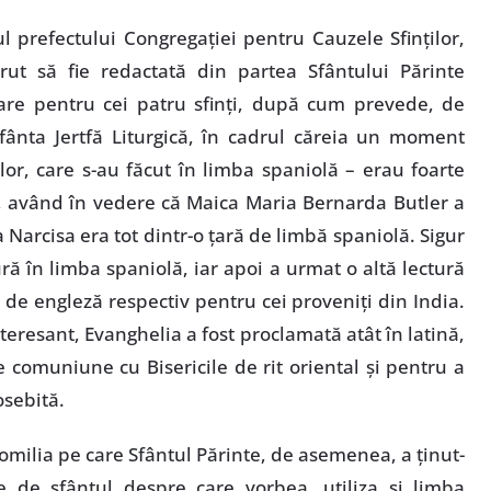
ul prefectului Congregaţiei pentru Cauzele Sfinţilor,
ut să fie redactată din partea Sfântului Părinte
zare pentru cei patru sfinţi, după cum prevede, de
Sfânta Jertfă Liturgică, în cadrul căreia un moment
ilor, care s-au făcut în limba spaniolă – erau foarte
ă, având în vedere că Maica Maria Bernarda Butler a
 Narcisa era tot dintr-o ţară de limbă spaniolă. Sigur
ră în limba spaniolă, iar apoi a urmat o altă lectură
 de engleză respectiv pentru cei proveniţi din India.
teresant, Evanghelia a fost proclamată atât în latină,
e comuniune cu Bisericile de rit oriental şi pentru a
sebită.
omilia pe care Sfântul Părinte, de asemenea, a ţinut-
e de sfântul despre care vorbea, utiliza şi limba