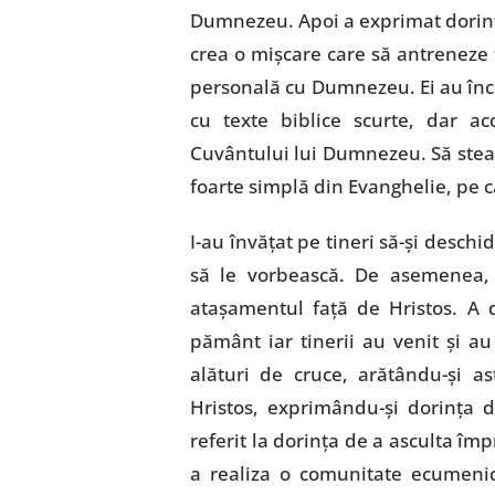
Dumnezeu. Apoi a exprimat dorinţa
crea o mişcare care să antreneze 
personală cu Dumnezeu. Ei au încer
cu texte biblice scurte, dar acc
Cuvântului lui Dumnezeu. Să stea 
foarte simplă din Evanghelie, pe ca
I-au învăţat pe tineri să-şi deschi
să le vorbească. De asemenea, li
ataşamentul faţă de Hristos. A
pământ iar tinerii au venit şi au
alături de cruce, arătându-şi a
Hristos, exprimându-şi dorinţa de
referit la dorinţa de a asculta î
a realiza o comunitate ecumenic