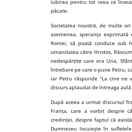
iubirea pentru tot ceea ce însea
păcate.
Societatea noastră, de multe or
asemenea, speranţa exprimată es
Romei, să poată conduce sub har
umanitatea către Hristos, Răscumpă
nedespărţite care era Una, Sfânt
întrebare pe care o pune Petru, ca 
iar Petru răspunde "La cine ne v
discurs aplaudat de întreaga aulă
După aceea a urmat discursul fra
Franţa, care a vorbit despre c
credinţei, despre faptul că exist
Dumnezeu locuieşte în sufletele