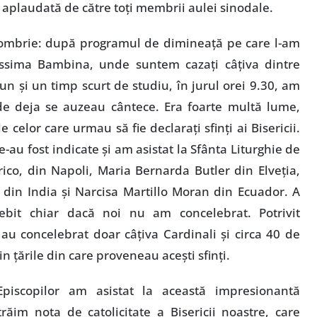
 aplaudată de către toţi membrii aulei sinodale.
ombrie: după programul de dimineaţă pe care l-am
ntissima Bambina, unde suntem cazaţi câţiva dintre
n şi un timp scurt de studiu, în jurul orei 9.30, am
nde deja se auzeau cântece. Era foarte multă lume,
le celor care urmau să fie declaraţi sfinţi ai Bisericii.
-au fost indicate şi am asistat la Sfânta Liturghie de
rico, din Napoli, Maria Bernarda Butler din Elveţia,
 din India şi Narcisa Martillo Moran din Ecuador. A
bit chiar dacă noi nu am concelebrat. Potrivit
, au concelebrat doar câţiva Cardinali şi circa 40 de
in ţările din care proveneau aceşti sfinţi.
Episcopilor am asistat la această impresionantă
răim nota de catolicitate a Bisericii noastre, care