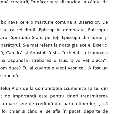
mnă creatură, împăcarea şi dispoziţia la căinţa de
i bolnavă cere o mărturie comună a Bisericilor. De
te ca cel dintâi Episcop în demnitate, Episcopul
ul Spiritului Sfânt pe toţi Episcopii din lume şi
rătorul. S-a mai referit la nostalgia acelei Biserici
ă, Catolică şi Apostolică şi a încheiat cu frumoasa
şi răspuns la întrebarea lui Isus: "şi voi veţi pleca?",
om duce? Tu ai cuvintele vieţii veşnice". A fost un
 sinodală.
telui Alois de la Comunitatea Ecumenică Taize, din
ât de importantă este pentru tineri transmiterea
ă o mare sete de credinţă din partea tinerilor, şi că
 lor chiar şi când ei se află în păcat, departe de