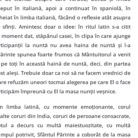
eput în italiană, apoi a continuat în spaniolă, în
heiat în limba italiană, făcând o reflexie atât asupra
sfinţi. Amintesc doar o idee: în ritul latin s-a citit
un moment dat, stăpânul casei, în clipa în care ajunge
rticipanţii la nuntă nu avea haina de nuntă şi l-a
Părinte spunea foarte frumos că Mântuitorul a venit
 pe toţi în această haină de nuntă, deci, din partea
st aleşi. Trebuie doar ca noi să ne facem vrednici de
are refuzăm uneori tocmai alegerea pe care El o face
rticipăm împreună cu El la masa nunţii veşnice.
c în limba latină, cu momente emoţionante, corul
alte coruri din India, coruri de persoane consacrate,
otul a decurs cu multă maiestuozitate, cu multă
timpul potrivit, Sfântul Părinte a coborât de la masa