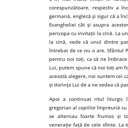
corespunzătoare, respectiv a înc
germană, engleză şi sigur că a înc
Evangheliei cât şi asupra acestor 
pericopa cu invitaţii la cină. La 
la cină, vede că unul dintre pa
întrebat de ce nu o are. Sfântul 
pentru noi toţi, ca să ne îmbrace
Lui, putem spune că noi toţi am fo
această alegere, noi suntem cei c
şi dorinţa Lui de a ne vedea că pa
Apoi a continuat ritul liturgi
gregorian al copiilor împreună cu 
se alternau foarte frumos şi t
veneraţie faţă de cele sfinte. La 