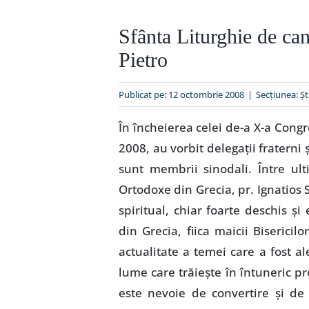
Sfânta Liturghie de can
Pietro
Publicat pe: 12 octombrie 2008
|
Secțiunea:
Şt
În încheierea celei de-a X-a Cong
2008, au vorbit delegaţii fraterni 
sunt membrii sinodali. Între ult
Ortodoxe din Grecia, pr. Ignatios 
spiritual, chiar foarte deschis ş
din Grecia, fiica maicii Bisericil
actualitate a temei care a fost a
lume care trăieşte în întuneric p
este nevoie de convertire şi de