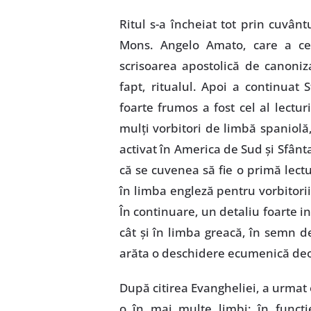
Ritul s-a încheiat tot prin cuvânt
Mons. Angelo Amato, care a cer
scrisoarea apostolică de canoni
fapt, ritualul. Apoi a continuat 
foarte frumos a fost cel al lectur
mulţi vorbitori de limbă spaniol
activat în America de Sud şi Sfânta
că se cuvenea să fie o primă lectu
în limba engleză pentru vorbitorii
În continuare, un detaliu foarte in
cât şi în limba greacă, în semn d
arăta o deschidere ecumenică deo
După citirea Evangheliei, a urmat 
o în mai multe limbi: în funcţi