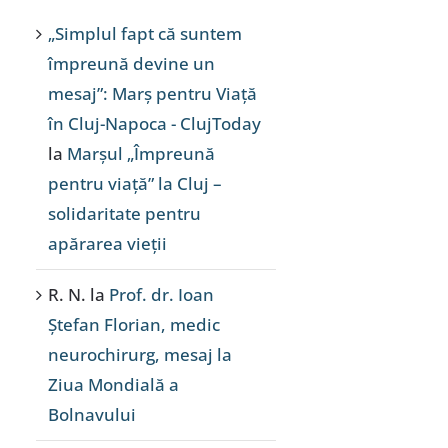
„Simplul fapt că suntem
împreună devine un
mesaj”: Marș pentru Viață
în Cluj-Napoca - ClujToday
la
Marșul „Împreună
pentru viață” la Cluj –
solidaritate pentru
apărarea vieții
R. N.
la
Prof. dr. Ioan
Ștefan Florian, medic
neurochirurg, mesaj la
Ziua Mondială a
Bolnavului