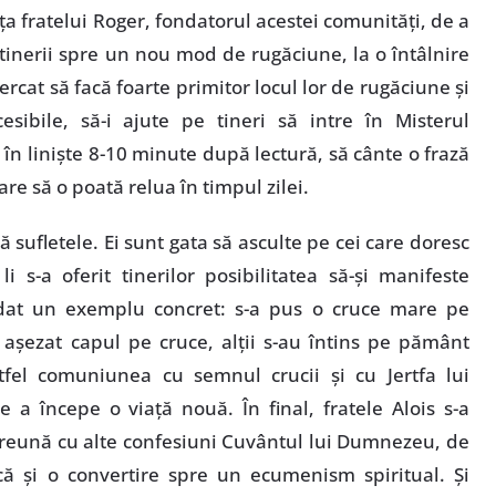
 fratelui Roger, fondatorul acestei comunităţi, de a
tinerii spre un nou mod de rugăciune, la o întâlnire
cat să facă foarte primitor locul lor de rugăciune şi
esibile, să-i ajute pe tineri să intre în Misterul
în linişte 8-10 minute după lectură, să cânte o frază
re să o poată relua în timpul zilei.
dă sufletele. Ei sunt gata să asculte pe cei care doresc
 s-a oferit tinerilor posibilitatea să-şi manifeste
 dat un exemplu concret: s-a pus o cruce mare pe
 aşezat capul pe cruce, alţii s-au întins pe pământ
stfel comuniunea cu semnul crucii şi cu Jertfa lui
 a începe o viaţă nouă. În final, fratele Alois s-a
mpreună cu alte confesiuni Cuvântul lui Dumnezeu, de
ă şi o convertire spre un ecumenism spiritual. Şi