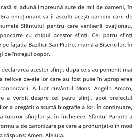
 rasă şi adună împreună sute de mii de oameni, în
Era emoţionant să îi asculţi aceşti oameni care de
numele Sfântului pentru care veniseră ovaţionau,
 pancarte cu chipul acestor sfinţi. Cei patru sfinţi
 pe faţada Bazilicii San Pietro, mamă a Bisericilor, în
 şi de întregul popor.
u declararea acestor sfinţi; după ce s-au pomenit mai
a relicve de-ale lor care au fost puse în apropierea
l canonizării. A luat cuvântul Mons. Angelo Amato,
re a vorbit despre cei patru sfinţi, apoi prefectul
or a pregătit o scurtă biografie a lor. În continuare,
 tuturor sfinţilor şi, în încheiere, Sfântul Părinte a
 formula de canonizare pe care a pronunţat-o în mod
 a răspuns: Amen, Aleluia
.