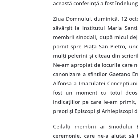
această conferinţă a fost îndelung
Ziua Domnului, duminică, 12 oct
săvârşit la Institutul Maria Sa
membrii sinodali, după micul deju
pornit spre Piaţa San Pietro, u
mulţi pelerini şi citeau din scrieri
Ne-am apropiat de locurile care ne
canonizare a sfinţilor Gaetano Er
Alfonsa a Imaculatei Concepţiuni
fost un moment cu totul deose
indicaţiilor pe care le-am primit
preoţi şi Episcopi şi Arhiepiscopi d
Ceilalţi membrii ai Sinodului 
ceremonie, care ne-a ajutat să t