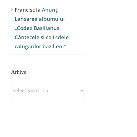
Francisc
la
Anunț:
Lansarea albumului
„Codex Basilianus:
Cântecele și colindele
călugărilor bazilieni”
Arhive
Arhive