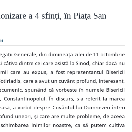
onizare a 4 sfinţi, în Piaţa San
iri
regaţii Generale, din dimineaţa zilei de 11 octombrie
şi câţiva dintre cei care asistă la Sinod, chiar dacă nu
imii care au expus, a fost reprezentantul Bisericii
Sotiriadis, care a avut un cuvânt profund, interesant,
i ecumenic, spunând că vorbeşte în numele Bisericii
or, Constantinopolul. În discurs, s-a referit la marea
leasă, a vorbit despre Cuvântul lui Dumnezeu într-o
rofund uneori, şi care are multe probleme, de aceea
 schimbarea inimilor noastre, ca să putem cultiva