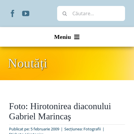
Skip
Cautare...
to
content
Meniu
Start
Noutăți
Noutăți
Prezentare
Foto: Hirotonirea diaconului
Organizare
Gabriel Marincaş
Liturgic
Publicat pe: 5 februarie 2009
|
Secțiunea:
Fotografii
|