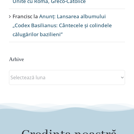
Unite cu Roma, Greco-Catolice
Francisc
la
Anunț: Lansarea albumului
„Codex Basilianus: Cântecele și colindele
călugărilor bazilieni”
Arhive
Arhive