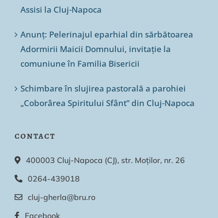
Assisi la Cluj-Napoca
Anunț: Pelerinajul eparhial din sărbătoarea
Adormirii Maicii Domnului, invitație la
comuniune în Familia Bisericii
Schimbare în slujirea pastorală a parohiei
„Coborârea Spiritului Sfânt” din Cluj-Napoca
CONTACT
400003 Cluj-Napoca (CJ), str. Moților, nr. 26
0264-439018
cluj-gherla@bru.ro
Facebook